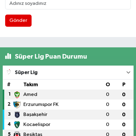
Gönder
Süper Lig Puan Durumu
Süper Lig
#
Takım
O
P
1
Amed
0
0
2
Erzurumspor FK
0
0
3
Başakşehir
0
0
4
Kocaelispor
0
0
5
Beşiktaş
0
0