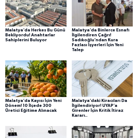
Malatya’da Herkes Bu Günü
Malatya’da Binlerce Esnafı
Bekliyordu! Anahtarlar
İlgilendiren Çağrı!
Sahiplerini Buluyor
Sadıkoğlu’ndan Kura
Fazlası İşyerleri İçin Yeni
Talep
Malatya’da Kayısı İçin Yeni
Malatya’daki Kiracıları Da
Dönem! 10 İlçede 300
İlgilendiriyor! UYAP’a
Üretici Eğitime Alınacak
Girenler İçin Kritik İtiraz
Kararı..