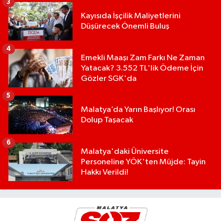
3
Kayısıda İşçilik Maliyetlerini
Düşürecek Önemli Buluş
4
Emekli Maaşı Zam Farkı Ne Zaman
Yatacak? 3.552 TL'lik Ödeme İçin
Gözler SGK'da
5
Malatya’da Yarın Başlıyor! Orası
Dolup Taşacak
6
Malatya'daki Üniversite
Personeline YÖK'ten Müjde: Tayin
Hakkı Verildi!