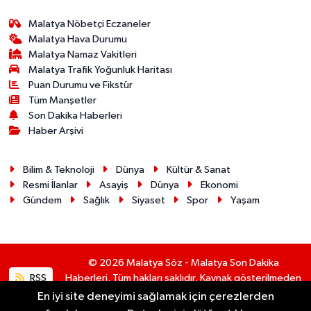
Malatya Nöbetçi Eczaneler
Malatya Hava Durumu
Malatya Namaz Vakitleri
Malatya Trafik Yoğunluk Haritası
Puan Durumu ve Fikstür
Tüm Manşetler
Son Dakika Haberleri
Haber Arşivi
Bilim & Teknoloji
Dünya
Kültür & Sanat
Resmi İlanlar
Asayiş
Dünya
Ekonomi
Gündem
Sağlık
Siyaset
Spor
Yaşam
© 2026 Malatya Söz - Malatya Son Dakika
RSS
Haberleri. Tüm hakları saklıdır. Kaynak gösterilmeden
alıntı yapılamaz.
En iyi site deneyimi sağlamak için çerezlerden