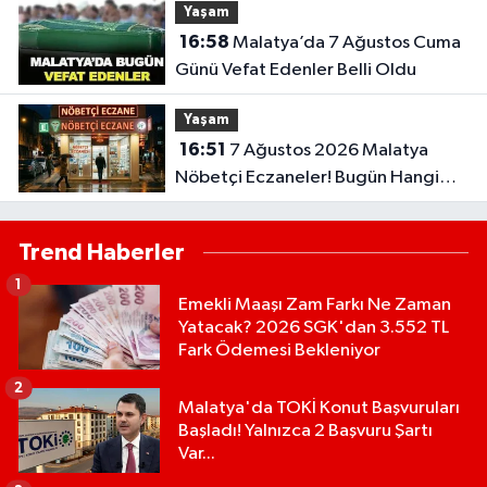
Yaşam
16:58
Malatya’da 7 Ağustos Cuma
Günü Vefat Edenler Belli Oldu
Yaşam
16:51
7 Ağustos 2026 Malatya
Nöbetçi Eczaneler! Bugün Hangi
Eczaneler Açık?
Trend Haberler
1
Emekli Maaşı Zam Farkı Ne Zaman
Yatacak? 2026 SGK'dan 3.552 TL
Fark Ödemesi Bekleniyor
2
Malatya'da TOKİ Konut Başvuruları
Başladı! Yalnızca 2 Başvuru Şartı
Var...