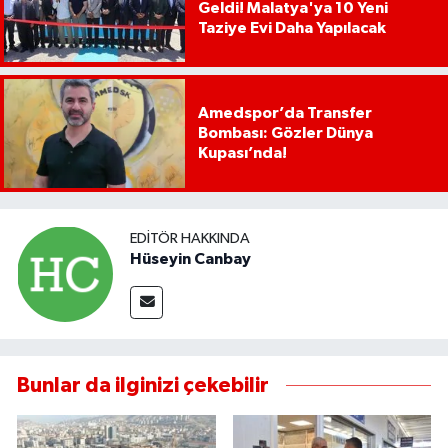
Geldi! Malatya'ya 10 Yeni
Taziye Evi Daha Yapılacak
Amedspor’da Transfer
Bombası: Gözler Dünya
Kupası’nda!
EDITÖR HAKKINDA
Hüseyin Canbay
Bunlar da ilginizi çekebilir