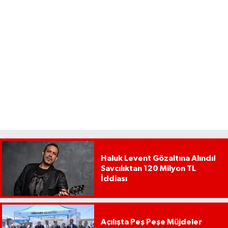
Haluk Levent Gözaltına Alındı!
Savcılıktan 120 Milyon TL
İddiası
Açılışta Peş Peşe Müjdeler