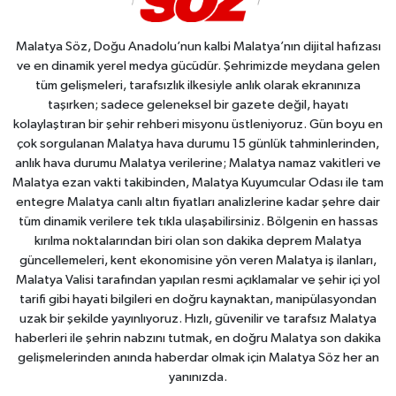
Malatya Söz, Doğu Anadolu’nun kalbi Malatya’nın dijital hafızası
ve en dinamik yerel medya gücüdür. Şehrimizde meydana gelen
tüm gelişmeleri, tarafsızlık ilkesiyle anlık olarak ekranınıza
taşırken; sadece geleneksel bir gazete değil, hayatı
kolaylaştıran bir şehir rehberi misyonu üstleniyoruz. Gün boyu en
çok sorgulanan Malatya hava durumu 15 günlük tahminlerinden,
anlık hava durumu Malatya verilerine; Malatya namaz vakitleri ve
Malatya ezan vakti takibinden, Malatya Kuyumcular Odası ile tam
entegre Malatya canlı altın fiyatları analizlerine kadar şehre dair
tüm dinamik verilere tek tıkla ulaşabilirsiniz. Bölgenin en hassas
kırılma noktalarından biri olan son dakika deprem Malatya
güncellemeleri, kent ekonomisine yön veren Malatya iş ilanları,
Malatya Valisi tarafından yapılan resmi açıklamalar ve şehir içi yol
tarifi gibi hayati bilgileri en doğru kaynaktan, manipülasyondan
uzak bir şekilde yayınlıyoruz. Hızlı, güvenilir ve tarafsız Malatya
haberleri ile şehrin nabzını tutmak, en doğru Malatya son dakika
gelişmelerinden anında haberdar olmak için Malatya Söz her an
yanınızda.