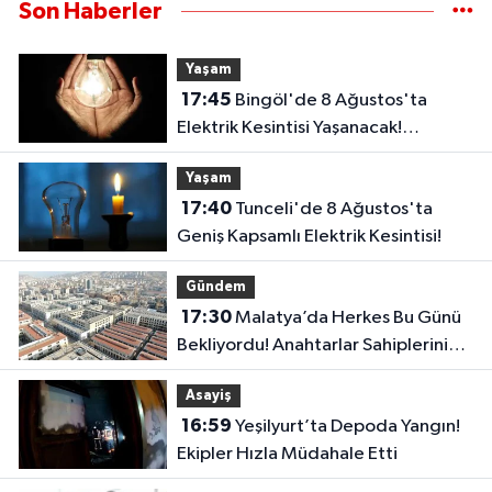
Son Haberler
Yaşam
17:45
Bingöl'de 8 Ağustos'ta
Elektrik Kesintisi Yaşanacak!
Karlıova'da 2 Köy Etkilenecek
Yaşam
17:40
Tunceli'de 8 Ağustos'ta
Geniş Kapsamlı Elektrik Kesintisi!
Gündem
17:30
Malatya’da Herkes Bu Günü
Bekliyordu! Anahtarlar Sahiplerini
Buluyor
Asayiş
16:59
Yeşilyurt’ta Depoda Yangın!
Ekipler Hızla Müdahale Etti