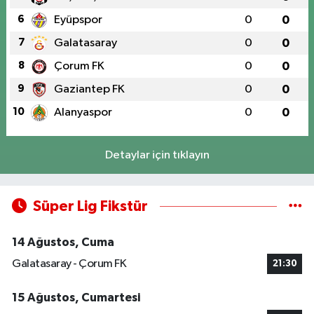
6
Eyüpspor
0
0
7
Galatasaray
0
0
8
Çorum FK
0
0
9
Gaziantep FK
0
0
10
Alanyaspor
0
0
Detaylar için tıklayın
Süper Lig Fikstür
14 Ağustos, Cuma
Galatasaray - Çorum FK
21:30
15 Ağustos, Cumartesi