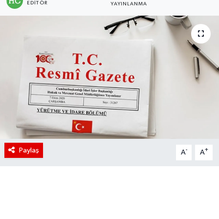
EDITÖR
YAYINLANMA
Paylaş
-
+
A
A