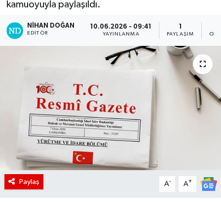
kamuoyuyla paylaşıldı.
NIHAN DOĞAN
10.06.2026 - 09:41
1
EDITÖR
YAYINLANMA
PAYLAŞIM
OKU
Paylaş
-
+
A
A