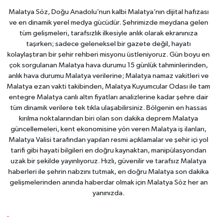
Malatya Söz, Doğu Anadolu’nun kalbi Malatya’nın dijital hafızası
ve en dinamik yerel medya gücüdür. Şehrimizde meydana gelen
tüm gelişmeleri, tarafsızlık ilkesiyle anlık olarak ekranınıza
taşırken; sadece geleneksel bir gazete değil, hayatı
kolaylaştıran bir şehir rehberi misyonu üstleniyoruz. Gün boyu en
çok sorgulanan Malatya hava durumu 15 günlük tahminlerinden,
anlık hava durumu Malatya verilerine; Malatya namaz vakitleri ve
Malatya ezan vakti takibinden, Malatya Kuyumcular Odası ile tam
entegre Malatya canlı altın fiyatları analizlerine kadar şehre dair
tüm dinamik verilere tek tıkla ulaşabilirsiniz. Bölgenin en hassas
kırılma noktalarından biri olan son dakika deprem Malatya
güncellemeleri, kent ekonomisine yön veren Malatya iş ilanları,
Malatya Valisi tarafından yapılan resmi açıklamalar ve şehir içi yol
tarifi gibi hayati bilgileri en doğru kaynaktan, manipülasyondan
uzak bir şekilde yayınlıyoruz. Hızlı, güvenilir ve tarafsız Malatya
haberleri ile şehrin nabzını tutmak, en doğru Malatya son dakika
gelişmelerinden anında haberdar olmak için Malatya Söz her an
yanınızda.