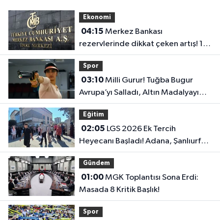
Ekonomi
04:15
Merkez Bankası
rezervlerinde dikkat çeken artış! 1
haftada 1,8 milyar dolar yükseldi..
Spor
03:10
Milli Gurur! Tuğba Bugur
Avrupa’yı Salladı, Altın Madalyayı
Türkiye’ye Getirdi..
Eğitim
02:05
LGS 2026 Ek Tercih
Heyecanı Başladı! Adana, Şanlıurfa
ve Gaziantep Lise Taban Puanları..
Gündem
01:00
MGK Toplantısı Sona Erdi:
Masada 8 Kritik Başlık!
Spor