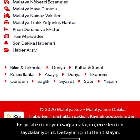
Malatya Nöbetçi Eczaneler
Malatya Hava Durumu
Malatya Namaz Vakitleri
Malatya Trafik Yoğunluk Haritası
Puan Durumu ve Fikstür
Tüm Manşetler
Son Dakika Haberleri
Haber Arşivi
Bilim & Teknoloji
Dünya
Kültür & Sanat
Resmi İlanlar
Asayiş
Dünya
Ekonomi
Gündem
Sağlık
Siyaset
Spor
Yaşam
© 2026 Malatya Söz - Malatya Son Dakika
RSS
Haberleri. Tüm hakları saklıdır. Kaynak gösterilmeden
alıntı yapılamaz.
En iyi site deneyimi sağlamak için çerezlerden
faydalanıyoruz. Detaylar için lütfen tıklayın.