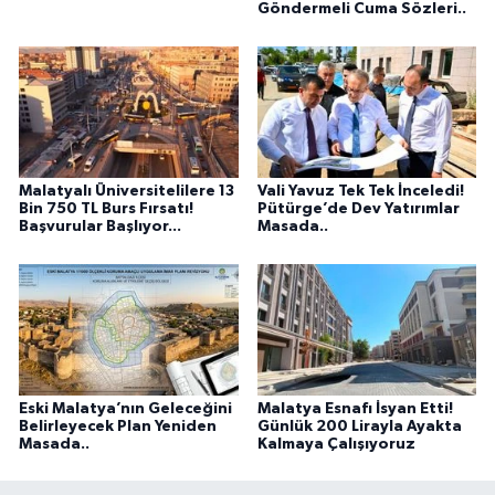
Göndermeli Cuma Sözleri..
Malatyalı Üniversitelilere 13
Vali Yavuz Tek Tek İnceledi!
Bin 750 TL Burs Fırsatı!
Pütürge’de Dev Yatırımlar
Başvurular Başlıyor...
Masada..
Eski Malatya’nın Geleceğini
Malatya Esnafı İsyan Etti!
Belirleyecek Plan Yeniden
Günlük 200 Lirayla Ayakta
Masada..
Kalmaya Çalışıyoruz