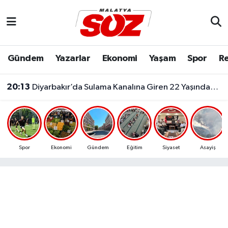
Asayiş
Malatya Nöbetçi Eczaneler
Gündem
Yazarlar
Ekonomi
Yaşam
Spor
Re
Bilim & Teknoloji
Malatya Hava Durumu
20:13
Diyarbakır’da Sulama Kanalına Giren 22 Yaşındaki Genç Hayatını Kaybetti!
Dünya
Malatya Namaz Vakitleri
Eğitim
Malatya Trafik Yoğunluk Haritası
Ekonomi
Süper Lig Puan Durumu ve Fikstür
Spor
Ekonomi
Gündem
Eğitim
Siyaset
Asayiş
Gündem
Tüm Manşetler
Kültür & Sanat
Son Dakika Haberleri
Resmi İlanlar
Haber Arşivi