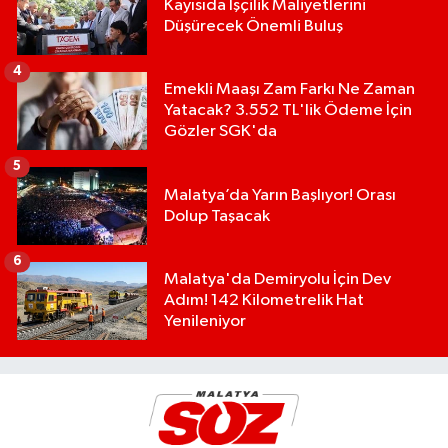
Kayısıda İşçilik Maliyetlerini
Düşürecek Önemli Buluş
4
Emekli Maaşı Zam Farkı Ne Zaman
Yatacak? 3.552 TL'lik Ödeme İçin
Gözler SGK'da
5
Malatya’da Yarın Başlıyor! Orası
Dolup Taşacak
6
Malatya'da Demiryolu İçin Dev
Adım! 142 Kilometrelik Hat
Yenileniyor