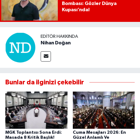
Bombası: Gözler Dünya
Kupası’nda!
EDITÖR HAKKINDA
Nihan Doğan
Bunlar da ilginizi çekebilir
MGK Toplantısı Sona Erdi:
Cuma Mesajları 2026: En
Masada 8 Kritik Başlık!
Güzel Anlamlı Ve