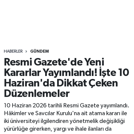
Sağlık
Seri İlan
Siyaset
HABERLER
GÜNDEM
Spor
Resmi Gazete'de Yeni
Kararlar Yayımlandı! İşte 10
Yaşam
Haziran'da Dikkat Çeken
Düzenlemeler
10 Haziran 2026 tarihli Resmi Gazete yayımlandı.
Hâkimler ve Savcılar Kurulu'na ait atama kararı ile
iki üniversiteyi ilgilendiren yönetmelik değişikliği
yürürlüğe girerken, yargı ve ihale ilanları da