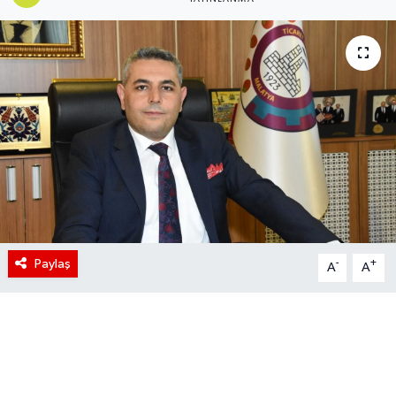
Paylaş
-
+
A
A