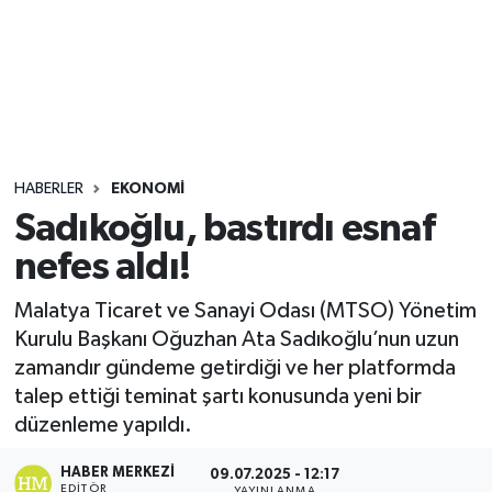
Sağlık
Seri İlan
Siyaset
HABERLER
EKONOMI
Spor
Sadıkoğlu, bastırdı esnaf
nefes aldı!
Yaşam
Malatya Ticaret ve Sanayi Odası (MTSO) Yönetim
Kurulu Başkanı Oğuzhan Ata Sadıkoğlu’nun uzun
zamandır gündeme getirdiği ve her platformda
talep ettiği teminat şartı konusunda yeni bir
düzenleme yapıldı.
HABER MERKEZI
09.07.2025 - 12:17
EDITÖR
YAYINLANMA