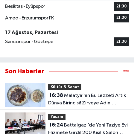
Beşiktaş - Eyüpspor
21:30
Amed - Erzurumspor FK
21:30
17 Ağustos, Pazartesi
Samsunspor - Göztepe
21:30
Son Haberler
Kültür & Sanat
16:38
Malatya’nın Bu Lezzeti Artık
Dünya Birincisi! Zirveye Adını
Yazdırdı
Yaşam
16:24
Battalgazi’de Yeni Taziye Evi
Hizmete Girdi! 200 Kişilik Salon