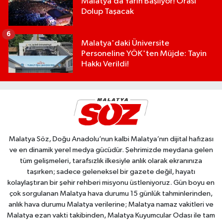
Malatya’da Yarın Başlıyor! Orası
Dolup Taşacak
6
Malatya'daki Üniversite
Personeline YÖK'ten Müjde: Tayin
Hakkı Verildi!
Malatya Söz, Doğu Anadolu’nun kalbi Malatya’nın dijital hafızası
ve en dinamik yerel medya gücüdür. Şehrimizde meydana gelen
tüm gelişmeleri, tarafsızlık ilkesiyle anlık olarak ekranınıza
taşırken; sadece geleneksel bir gazete değil, hayatı
kolaylaştıran bir şehir rehberi misyonu üstleniyoruz. Gün boyu en
çok sorgulanan Malatya hava durumu 15 günlük tahminlerinden,
anlık hava durumu Malatya verilerine; Malatya namaz vakitleri ve
Malatya ezan vakti takibinden, Malatya Kuyumcular Odası ile tam