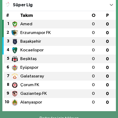
Süper Lig
#
Takım
O
P
1
Amed
0
0
2
Erzurumspor FK
0
0
3
Başakşehir
0
0
4
Kocaelispor
0
0
5
Beşiktaş
0
0
6
Eyüpspor
0
0
7
Galatasaray
0
0
8
Çorum FK
0
0
9
Gaziantep FK
0
0
10
Alanyaspor
0
0