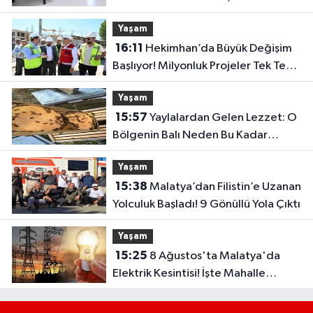
Dikkat Çekti
Yaşam
16:11
Hekimhan’da Büyük Değişim
Başlıyor! Milyonluk Projeler Tek Tek
Hayata Geçiyor
Yaşam
15:57
Yaylalardan Gelen Lezzet: O
Bölgenin Balı Neden Bu Kadar
Özel?
Yaşam
15:38
Malatya’dan Filistin’e Uzanan
Yolculuk Başladı! 9 Gönüllü Yola Çıktı
Yaşam
15:25
8 Ağustos'ta Malatya'da
Elektrik Kesintisi! İşte Mahalle
Mahalle Kesinti Listesi..