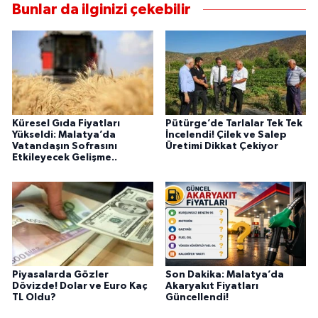
Bunlar da ilginizi çekebilir
Küresel Gıda Fiyatları
Pütürge’de Tarlalar Tek Tek
Yükseldi: Malatya’da
İncelendi! Çilek ve Salep
Vatandaşın Sofrasını
Üretimi Dikkat Çekiyor
Etkileyecek Gelişme..
Piyasalarda Gözler
Son Dakika: Malatya’da
Dövizde! Dolar ve Euro Kaç
Akaryakıt Fiyatları
TL Oldu?
Güncellendi!