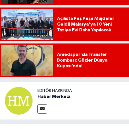
Açılışta Peş Peşe Müjdeler
Geldi! Malatya'ya 10 Yeni
Taziye Evi Daha Yapılacak
Amedspor’da Transfer
Bombası: Gözler Dünya
Kupası’nda!
EDITÖR HAKKINDA
Haber Merkezi