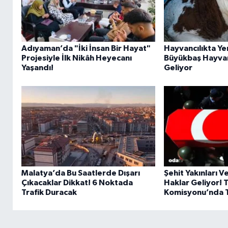
Adıyaman’da "İki İnsan Bir Hayat"
Hayvancılıkta Ye
Projesiyle İlk Nikâh Heyecanı
Büyükbaş Hayvanl
Yaşandı!
Geliyor
Malatya’da Bu Saatlerde Dışarı
Şehit Yakınları V
Çıkacaklar Dikkat! 6 Noktada
Haklar Geliyor!
Trafik Duracak
Komisyonu’nda Te