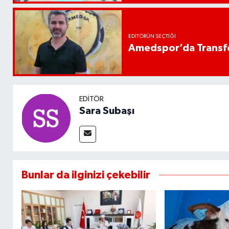
EDITÖRÜN SEÇTIĞI
Amedspor’da Transfe
EDITÖR
Sara Subaşı
Bunlar da ilginizi çekebilir