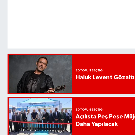
EDITÖRÜN SEÇTIĞI
Haluk Levent Gözaltın
EDITÖRÜN SEÇTIĞI
Açılışta Peş Peşe Müj
Daha Yapılacak