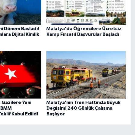
ni Dönem Başladı!
Malatya’da Öğrencilere Ücretsiz
ara Dijital Kimlik
Kamp Fırsatı! Başvurular Başladı
e Gazilere Yeni
Malatya’nın Tren Hattında Büyük
 TBMM
Değişim! 240 Günlük Çalışma
klif Kabul Edildi
Başlıyor