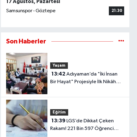
17 Ağustos, Pazartesi
Samsunspor - Göztepe
21:30
Son Haberler
Yaşam
13:42
Adıyaman’da "İki İnsan
Bir Hayat" Projesiyle İlk Nikâh
Heyecanı Yaşandı!
Eğitim
13:39
LGS’de Dikkat Çeken
Rakam! 221 Bin 597 Öğrenci
Tercih Yapmadı