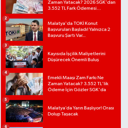
Zaman Yatacak? 2026 SGK'dan
Hayvanlara Dijital Kimlik Geliyor
3.552 TL Fark Ödemesi
Bekleniyor
2
Malatya'da TOKİ Konut
Yaşam
Başvuruları Başladı! Yalnızca 2
13:21
Malatya’da Öğrencilere
Başvuru Şartı Var...
Ücretsiz Kamp Fırsatı! Başvurular
3
Başladı
Kayısıda İşçilik Maliyetlerini
Düşürecek Önemli Buluş
4
Emekli Maaşı Zam Farkı Ne
Zaman Yatacak? 3.552 TL'lik
Ödeme İçin Gözler SGK'da
5
Malatya’da Yarın Başlıyor! Orası
Dolup Taşacak
6