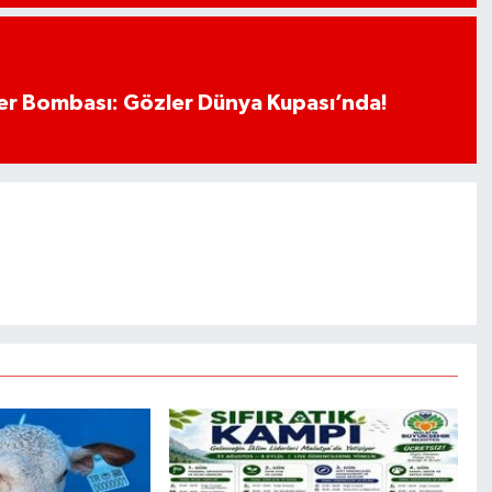
r Bombası: Gözler Dünya Kupası’nda!