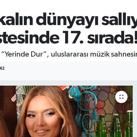
alın dünyayı sallı
stesinde 17. sırada
 “Yerinde Dur”, uluslararası müzik sahnesi
:42