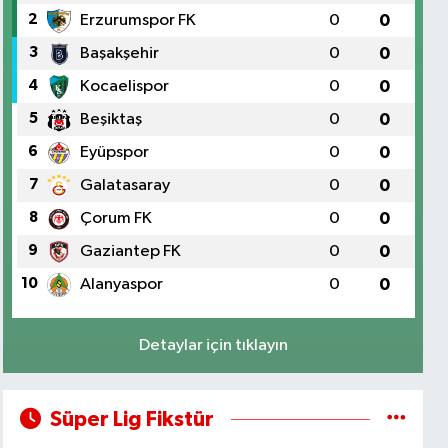
2
Erzurumspor FK
0
0
3
Başakşehir
0
0
4
Kocaelispor
0
0
5
Beşiktaş
0
0
6
Eyüpspor
0
0
7
Galatasaray
0
0
8
Çorum FK
0
0
9
Gaziantep FK
0
0
10
Alanyaspor
0
0
Detaylar için tıklayın
Süper Lig Fikstür