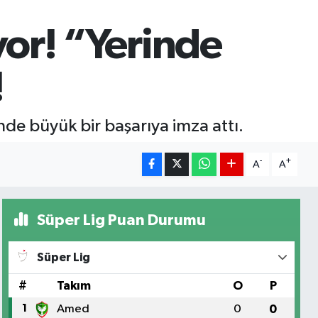
yor! “Yerinde
!
nde büyük bir başarıya imza attı.
-
+
A
A
Süper Lig Puan Durumu
Süper Lig
#
Takım
O
P
1
Amed
0
0