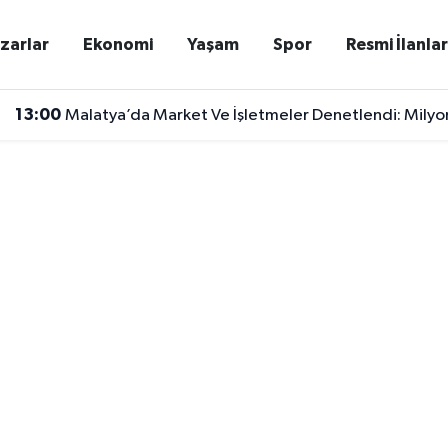
zarlar
Ekonomi
Yaşam
Spor
Resmi İlanla
13:00
Malatya’da Market Ve İşletmeler Denetlendi: Milyon
12:59
Türkiye Kültür Yolu Festivali’nde Yarın Malatya’da Do