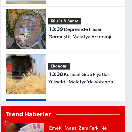
Kültür & Sanat
13:39
Depremde Hasar
Görmüştü! Malatya Arkeoloji
Müzesi İçin Beklenen Gün Geldi
Ekonomi
13:38
Küresel Gıda Fiyatları
Yükseldi: Malatya’da Vatandaşın
Sofrasını Etkileyecek Gelişme..
Yaşam
Trend Haberler
13:29
Hayvancılıkta Yeni
1
Dönem Başladı! Büyükbaş
Emekli Maaşı Zam Farkı Ne