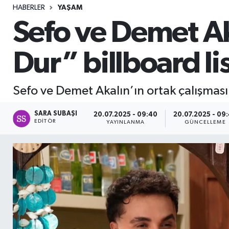
HABERLER
YAŞAM
Sağlık
Sefo ve Demet Ak
Seri İlan
Dur” billboard li
Siyaset
Sefo ve Demet Akalın’ın ortak çalışması
Spor
SARA SUBAŞI
20.07.2025 - 09:40
20.07.2025 - 09
Yaşam
EDITÖR
YAYINLANMA
GÜNCELLEME