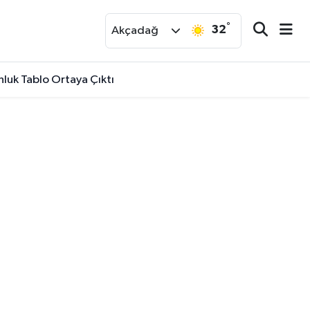
°
32
r
Akçadağ
luk Tablo Ortaya Çıktı
lu Dolu Program! İşte Detaylar..