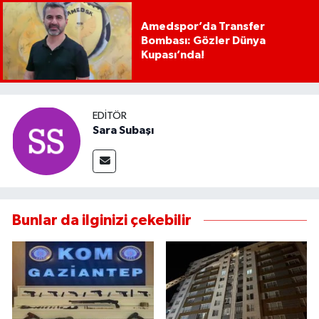
Amedspor’da Transfer
Bombası: Gözler Dünya
Kupası’nda!
EDITÖR
Sara Subaşı
Bunlar da ilginizi çekebilir