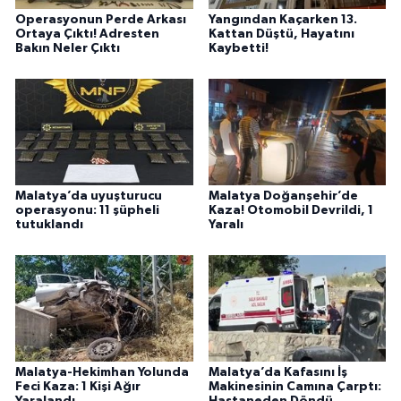
Operasyonun Perde Arkası
Yangından Kaçarken 13.
Ortaya Çıktı! Adresten
Kattan Düştü, Hayatını
Bakın Neler Çıktı
Kaybetti!
Malatya’da uyuşturucu
Malatya Doğanşehir’de
operasyonu: 11 şüpheli
Kaza! Otomobil Devrildi, 1
tutuklandı
Yaralı
Malatya-Hekimhan Yolunda
Malatya’da Kafasını İş
Feci Kaza: 1 Kişi Ağır
Makinesinin Camına Çarptı:
Yaralandı
Hastaneden Döndü,