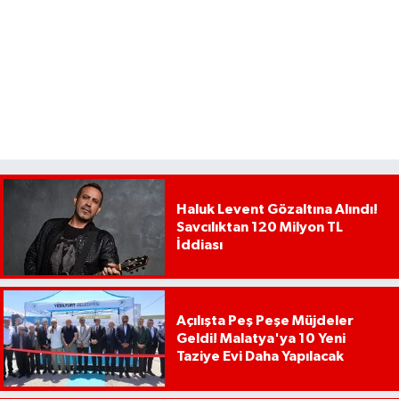
Haluk Levent Gözaltına Alındı!
Savcılıktan 120 Milyon TL
İddiası
Açılışta Peş Peşe Müjdeler
Geldi! Malatya'ya 10 Yeni
Taziye Evi Daha Yapılacak