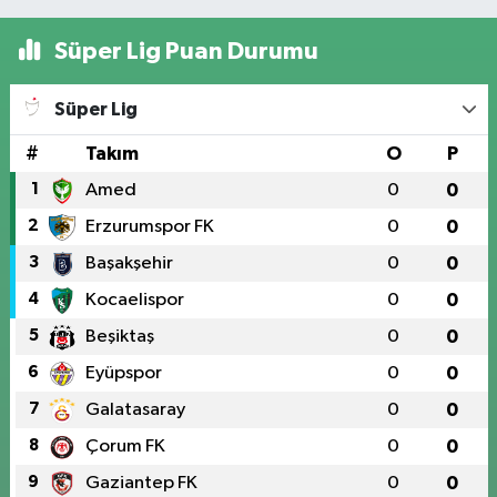
Süper Lig Puan Durumu
Süper Lig
#
Takım
O
P
1
Amed
0
0
2
Erzurumspor FK
0
0
3
Başakşehir
0
0
4
Kocaelispor
0
0
5
Beşiktaş
0
0
6
Eyüpspor
0
0
7
Galatasaray
0
0
8
Çorum FK
0
0
9
Gaziantep FK
0
0