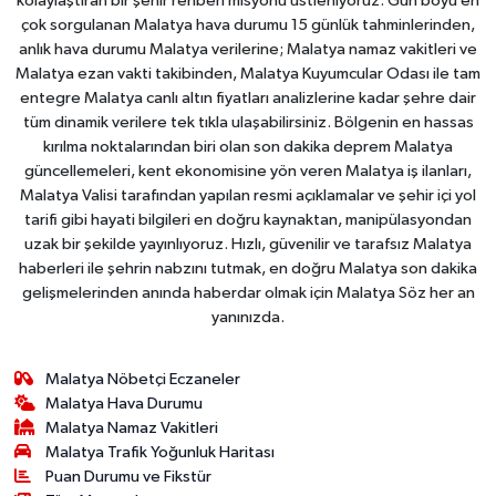
kolaylaştıran bir şehir rehberi misyonu üstleniyoruz. Gün boyu en
çok sorgulanan Malatya hava durumu 15 günlük tahminlerinden,
anlık hava durumu Malatya verilerine; Malatya namaz vakitleri ve
Malatya ezan vakti takibinden, Malatya Kuyumcular Odası ile tam
entegre Malatya canlı altın fiyatları analizlerine kadar şehre dair
tüm dinamik verilere tek tıkla ulaşabilirsiniz. Bölgenin en hassas
kırılma noktalarından biri olan son dakika deprem Malatya
güncellemeleri, kent ekonomisine yön veren Malatya iş ilanları,
Malatya Valisi tarafından yapılan resmi açıklamalar ve şehir içi yol
tarifi gibi hayati bilgileri en doğru kaynaktan, manipülasyondan
uzak bir şekilde yayınlıyoruz. Hızlı, güvenilir ve tarafsız Malatya
haberleri ile şehrin nabzını tutmak, en doğru Malatya son dakika
gelişmelerinden anında haberdar olmak için Malatya Söz her an
yanınızda.
Malatya Nöbetçi Eczaneler
Malatya Hava Durumu
Malatya Namaz Vakitleri
Malatya Trafik Yoğunluk Haritası
Puan Durumu ve Fikstür