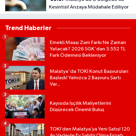
Kesintisi! Arızaya Müdahale Ediliyor
Trend Haberler
1
Emekli Maaşı Zam Farkı Ne Zaman
Yatacak? 2026 SGK'dan 3.552 TL
Fark Ödemesi Bekleniyor
2
Malatya'da TOKİ Konut Başvuruları
Başladı! Yalnızca 2 Başvuru Şartı
Var...
3
Kayısıda İşçilik Maliyetlerini
Düşürecek Önemli Buluş
4
TOKİ’den Malatya’ya Yeni Satış! 120
Ay Vadeyle Ev Sahibi Olma Fırsatı