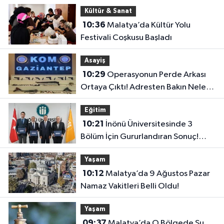
Eriyor
Kültür & Sanat
10:36
Malatya’da Kültür Yolu
Festivali Coşkusu Başladı
Asayiş
10:29
Operasyonun Perde Arkası
Ortaya Çıktı! Adresten Bakın Neler
Çıktı
Eğitim
10:21
İnönü Üniversitesinde 3
Bölüm İçin Gururlandıran Sonuç!
2028’e Kadar Geçerli
Yaşam
10:12
Malatya’da 9 Ağustos Pazar
Namaz Vakitleri Belli Oldu!
Yaşam
09:37
Malatya’da O Bölgede Su