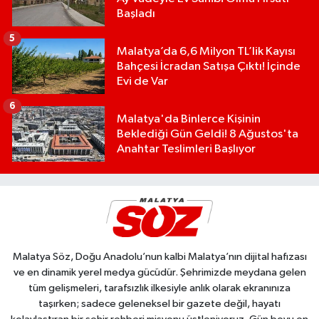
Başladı
5
Malatya’da 6,6 Milyon TL’lik Kayısı
Bahçesi İcradan Satışa Çıktı! İçinde
Evi de Var
6
Malatya'da Binlerce Kişinin
Beklediği Gün Geldi! 8 Ağustos'ta
Anahtar Teslimleri Başlıyor
Malatya Söz, Doğu Anadolu’nun kalbi Malatya’nın dijital hafızası
ve en dinamik yerel medya gücüdür. Şehrimizde meydana gelen
tüm gelişmeleri, tarafsızlık ilkesiyle anlık olarak ekranınıza
taşırken; sadece geleneksel bir gazete değil, hayatı