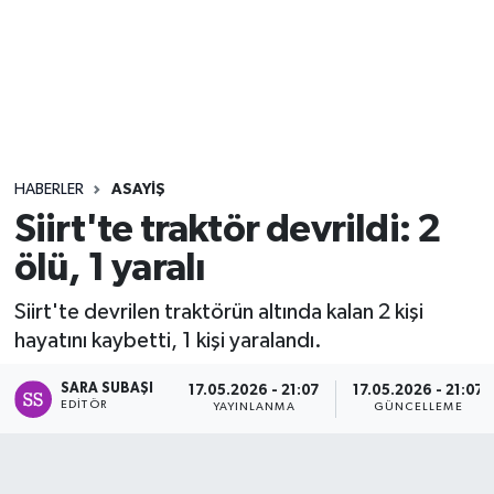
Sağlık
Seri İlan
Siyaset
HABERLER
ASAYIŞ
Spor
Siirt'te traktör devrildi: 2
ölü, 1 yaralı
Yaşam
Siirt'te devrilen traktörün altında kalan 2 kişi
hayatını kaybetti, 1 kişi yaralandı.
SARA SUBAŞI
17.05.2026 - 21:07
17.05.2026 - 21:07
EDITÖR
YAYINLANMA
GÜNCELLEME