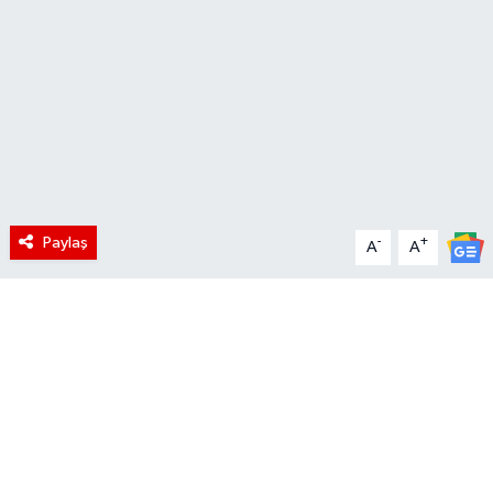
Paylaş
-
+
A
A