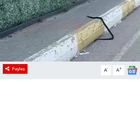
Paylaş
-
+
A
A