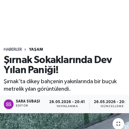
Sağlık
Seri İlan
Siyaset
HABERLER
YAŞAM
Spor
Şırnak Sokaklarında Dev
Yılan Paniği!
Yaşam
Şırnak'ta dikey bahçenin yakınlarında bir buçuk
metrelik yılan görüntülendi.
SARA SUBAŞI
26.05.2026 - 20:41
26.05.2026 - 20:5
EDITÖR
YAYINLANMA
GÜNCELLEME