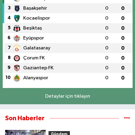
3
Başakşehir
0
0
4
Kocaelispor
0
0
5
Beşiktaş
0
0
6
Eyüpspor
0
0
7
Galatasaray
0
0
8
Çorum FK
0
0
9
Gaziantep FK
0
0
10
Alanyaspor
0
0
Detaylar için tıklayın
Son Haberler
Gündem