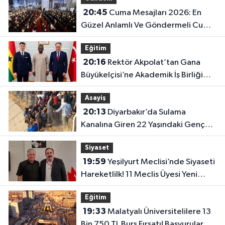
20:45
Cuma Mesajları 2026: En
Güzel Anlamlı Ve Göndermeli Cuma
Sözleri..
Eğitim
20:16
Rektör Akpolat’tan Gana
Büyükelçisi’ne Akademik İş Birliği
Ziyareti!
Asayiş
20:13
Diyarbakır’da Sulama
Kanalına Giren 22 Yaşındaki Genç
Hayatını Kaybetti!
Siyaset
19:59
Yeşilyurt Meclisi’nde Siyaseti
Hareketlilk! 11 Meclis Üyesi Yeni
Parti’ye Katıldı..
Eğitim
19:33
Malatyalı Üniversitelilere 13
Bin 750 TL Burs Fırsatı! Başvurular