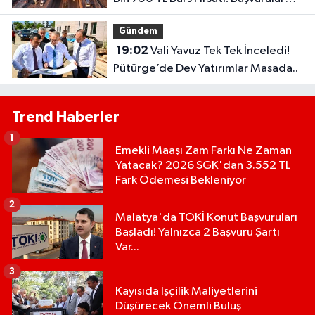
Başlıyor...
Gündem
19:02
Vali Yavuz Tek Tek İnceledi!
Pütürge’de Dev Yatırımlar Masada..
Trend Haberler
1
Emekli Maaşı Zam Farkı Ne Zaman
Yatacak? 2026 SGK'dan 3.552 TL
Fark Ödemesi Bekleniyor
2
Malatya'da TOKİ Konut Başvuruları
Başladı! Yalnızca 2 Başvuru Şartı
Var...
3
Kayısıda İşçilik Maliyetlerini
Düşürecek Önemli Buluş