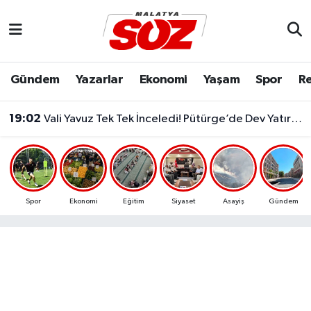
Asayiş
Malatya Nöbetçi Eczaneler
Gündem
Yazarlar
Ekonomi
Yaşam
Spor
Re
Bilim & Teknoloji
Malatya Hava Durumu
19:02
Vali Yavuz Tek Tek İnceledi! Pütürge’de Dev Yatırımlar Masada..
Dünya
Malatya Namaz Vakitleri
Eğitim
Malatya Trafik Yoğunluk Haritası
Ekonomi
Süper Lig Puan Durumu ve Fikstür
Spor
Ekonomi
Eğitim
Siyaset
Asayiş
Gündem
Gündem
Tüm Manşetler
Kültür & Sanat
Son Dakika Haberleri
Resmi İlanlar
Haber Arşivi