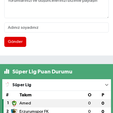
Gönder
Süper Lig Puan Durumu
Süper Lig
#
Takım
O
P
1
Amed
0
0
2
Erzurumspor FK
0
0