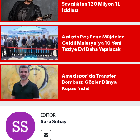
Savcılıktan 120 Milyon TL
İddiası
Açılışta Peş Peşe Müjdeler
Geldi! Malatya'ya 10 Yeni
Taziye Evi Daha Yapılacak
Amedspor’da Transfer
Bombası: Gözler Dünya
Kupası’nda!
EDITÖR
Sara Subaşı