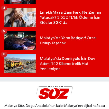
4
Emekli Maaşı Zam Farkı Ne Zaman
Yatacak? 3.552 TL'lik Ödeme İçin
Gözler SGK'da
5
Malatya’da Yarın Başlıyor! Orası
Dolup Taşacak
6
Malatya'da Demiryolu İçin Dev
Adım! 142 Kilometrelik Hat
Yenileniyor
Malatya Söz, Doğu Anadolu’nun kalbi Malatya’nın dijital hafızası