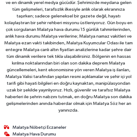
ve en dinamik yerel medya gücüdür. Şehrimizde meydana gelen
tüm gelişmeleri, tarafsızlık ilkesiyle anlık olarak ekranınıza
taşırken; sadece geleneksel bir gazete değil, hayatı
kolaylaştıran bir şehir rehberi misyonu üstleniyoruz. Gün boyu en
çok sorgulanan Malatya hava durumu 15 günlük tahminlerinden,
anlık hava durumu Malatya verilerine; Malatya namaz vakitleri ve
Malatya ezan vakti takibinden, Malatya Kuyumcular Odası ile tam
entegre Malatya canlı altın fiyatları analizlerine kadar şehre dair
tüm dinamik verilere tek tıkla ulaşabilirsiniz. Bölgenin en hassas
kırılma noktalarından biri olan son dakika deprem Malatya
güncellemeleri, kent ekonomisine yön veren Malatya iş ilanları,
Malatya Valisi tarafından yapılan resmi açıklamalar ve şehir içi yol
tarifi gibi hayati bilgileri en doğru kaynaktan, manipülasyondan
uzak bir şekilde yayınlıyoruz. Hızlı, güvenilir ve tarafsız Malatya
haberleri ile şehrin nabzını tutmak, en doğru Malatya son dakika
gelişmelerinden anında haberdar olmak için Malatya Söz her an
yanınızda.
Malatya Nöbetçi Eczaneler
Malatya Hava Durumu