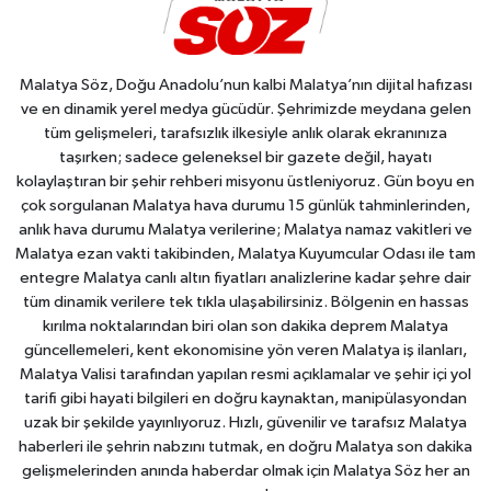
Malatya Söz, Doğu Anadolu’nun kalbi Malatya’nın dijital hafızası
ve en dinamik yerel medya gücüdür. Şehrimizde meydana gelen
tüm gelişmeleri, tarafsızlık ilkesiyle anlık olarak ekranınıza
taşırken; sadece geleneksel bir gazete değil, hayatı
kolaylaştıran bir şehir rehberi misyonu üstleniyoruz. Gün boyu en
çok sorgulanan Malatya hava durumu 15 günlük tahminlerinden,
anlık hava durumu Malatya verilerine; Malatya namaz vakitleri ve
Malatya ezan vakti takibinden, Malatya Kuyumcular Odası ile tam
entegre Malatya canlı altın fiyatları analizlerine kadar şehre dair
tüm dinamik verilere tek tıkla ulaşabilirsiniz. Bölgenin en hassas
kırılma noktalarından biri olan son dakika deprem Malatya
güncellemeleri, kent ekonomisine yön veren Malatya iş ilanları,
Malatya Valisi tarafından yapılan resmi açıklamalar ve şehir içi yol
tarifi gibi hayati bilgileri en doğru kaynaktan, manipülasyondan
uzak bir şekilde yayınlıyoruz. Hızlı, güvenilir ve tarafsız Malatya
haberleri ile şehrin nabzını tutmak, en doğru Malatya son dakika
gelişmelerinden anında haberdar olmak için Malatya Söz her an