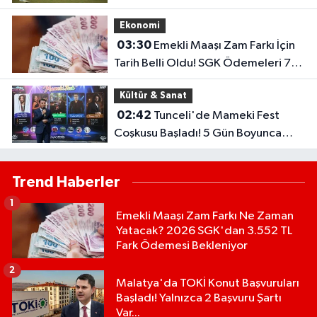
Öncesi Umut Veren Performans
Ekonomi
03:30
Emekli Maaşı Zam Farkı İçin
Tarih Belli Oldu! SGK Ödemeleri 7
Ağustos'ta Başlıyor
Kültür & Sanat
02:42
Tunceli'de Mameki Fest
Coşkusu Başladı! 5 Gün Boyunca
Etkinlikler Düzenlenecek
Trend Haberler
1
Emekli Maaşı Zam Farkı Ne Zaman
Yatacak? 2026 SGK'dan 3.552 TL
Fark Ödemesi Bekleniyor
2
Malatya'da TOKİ Konut Başvuruları
Başladı! Yalnızca 2 Başvuru Şartı
Var...