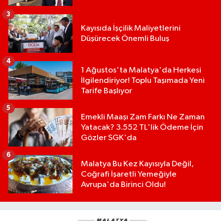
3
Kayısıda İşçilik Maliyetlerini
Düşürecek Önemli Buluş
4
1 Ağustos'ta Malatya'da Herkesi
İlgilendiriyor! Toplu Taşımada Yeni
Tarife Başlıyor
5
Emekli Maaşı Zam Farkı Ne Zaman
Yatacak? 3.552 TL'lik Ödeme İçin
Gözler SGK'da
6
Malatya Bu Kez Kayısıyla Değil,
Coğrafi İşaretli Yemeğiyle
Avrupa'da Birinci Oldu!