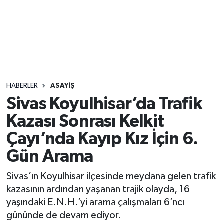
Sağlık
Seri İlan
Siyaset
HABERLER
ASAYIŞ
Spor
Sivas Koyulhisar’da Trafik
Kazası Sonrası Kelkit
Yaşam
Çayı’nda Kayıp Kız İçin 6.
Gün Arama
Sivas’ın Koyulhisar ilçesinde meydana gelen trafik
kazasının ardından yaşanan trajik olayda, 16
yaşındaki E.N.H.’yi arama çalışmaları 6’ncı
gününde de devam ediyor.