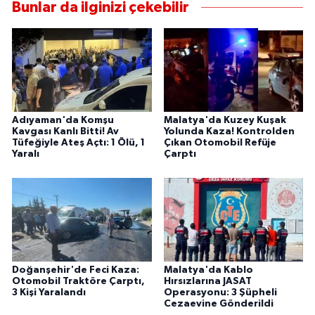
Bunlar da ilginizi çekebilir
Adıyaman'da Komşu
Malatya'da Kuzey Kuşak
Kavgası Kanlı Bitti! Av
Yolunda Kaza! Kontrolden
Tüfeğiyle Ateş Açtı: 1 Ölü, 1
Çıkan Otomobil Refüje
Yaralı
Çarptı
Doğanşehir'de Feci Kaza:
Malatya'da Kablo
Otomobil Traktöre Çarptı,
Hırsızlarına JASAT
3 Kişi Yaralandı
Operasyonu: 3 Şüpheli
Cezaevine Gönderildi