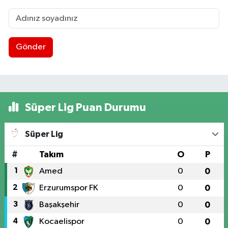
Gönder
Süper Lig Puan Durumu
Süper Lig
#
Takım
O
P
1
Amed
0
0
2
Erzurumspor FK
0
0
3
Başakşehir
0
0
4
Kocaelispor
0
0