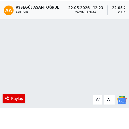
AYŞEGÜL AŞANTOĞRUL
22.05.2026 - 12:23
22.05.20
EDITÖR
YAYINLANMA
GÜNC
Paylaş
-
+
A
A