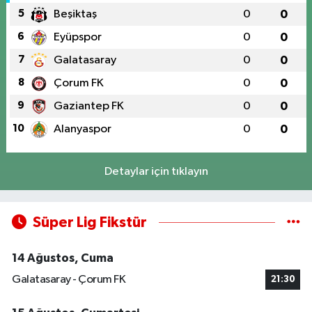
5
Beşiktaş
0
0
6
Eyüpspor
0
0
7
Galatasaray
0
0
8
Çorum FK
0
0
9
Gaziantep FK
0
0
10
Alanyaspor
0
0
Detaylar için tıklayın
Süper Lig Fikstür
14 Ağustos, Cuma
Galatasaray - Çorum FK
21:30