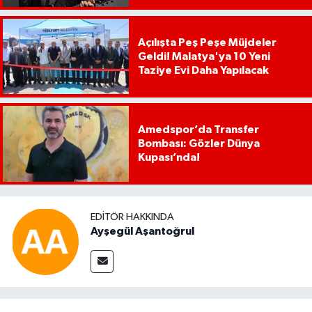
Açılışta Peş Peşe Müjdeler
Geldi! Malatya'ya 10 Yeni
Taziye Evi Daha Yapılacak
Amedspor’da Transfer
Bombası: Gözler Dünya
Kupası’nda!
EDITÖR HAKKINDA
Ayşegül Aşantoğrul