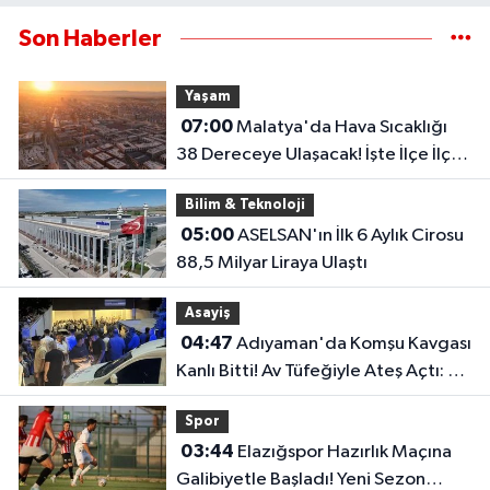
Son Haberler
Yaşam
07:00
Malatya'da Hava Sıcaklığı
38 Dereceye Ulaşacak! İşte İlçe İlçe
Hava Durumu
Bilim & Teknoloji
05:00
ASELSAN'ın İlk 6 Aylık Cirosu
88,5 Milyar Liraya Ulaştı
Asayiş
04:47
Adıyaman'da Komşu Kavgası
Kanlı Bitti! Av Tüfeğiyle Ateş Açtı: 1
Ölü, 1 Yaralı
Spor
03:44
Elazığspor Hazırlık Maçına
Galibiyetle Başladı! Yeni Sezon