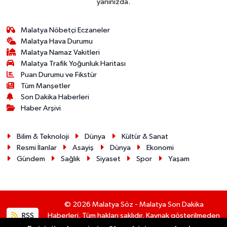
yanınızda.
Malatya Nöbetçi Eczaneler
Malatya Hava Durumu
Malatya Namaz Vakitleri
Malatya Trafik Yoğunluk Haritası
Puan Durumu ve Fikstür
Tüm Manşetler
Son Dakika Haberleri
Haber Arşivi
Bilim & Teknoloji
Dünya
Kültür & Sanat
Resmi İlanlar
Asayiş
Dünya
Ekonomi
Gündem
Sağlık
Siyaset
Spor
Yaşam
© 2026 Malatya Söz - Malatya Son Dakika
RSS
Haberleri. Tüm hakları saklıdır. Kaynak gösterilmeden
alıntı yapılamaz.