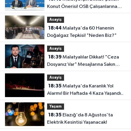
Konut Önerisi! OSB Çalışanlarına
Faizsiz Ev Çağrısı..
Asayiş
18:44
Malatya'da 60 Hanenin
Doğalgaz Tepkisi! "Neden Biz?"
Asayiş
18:39
Malatyalılar Dikkat! "Ceza
Dosyanız Var" Mesajlarına Sakın
Kanmayın
Asayiş
18:35
Malatya'da Karanlık Yol
Alarmı! Bir Haftada 4 Kaza Yaşandı..
Yaşam
18:35
Elazığ'da 8 Ağustos'ta
Elektrik Kesintisi Yaşanacak!