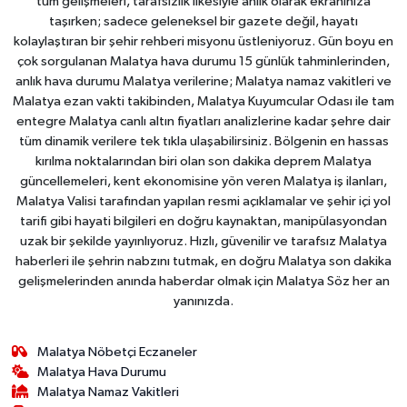
tüm gelişmeleri, tarafsızlık ilkesiyle anlık olarak ekranınıza
taşırken; sadece geleneksel bir gazete değil, hayatı
kolaylaştıran bir şehir rehberi misyonu üstleniyoruz. Gün boyu en
çok sorgulanan Malatya hava durumu 15 günlük tahminlerinden,
anlık hava durumu Malatya verilerine; Malatya namaz vakitleri ve
Malatya ezan vakti takibinden, Malatya Kuyumcular Odası ile tam
entegre Malatya canlı altın fiyatları analizlerine kadar şehre dair
tüm dinamik verilere tek tıkla ulaşabilirsiniz. Bölgenin en hassas
kırılma noktalarından biri olan son dakika deprem Malatya
güncellemeleri, kent ekonomisine yön veren Malatya iş ilanları,
Malatya Valisi tarafından yapılan resmi açıklamalar ve şehir içi yol
tarifi gibi hayati bilgileri en doğru kaynaktan, manipülasyondan
uzak bir şekilde yayınlıyoruz. Hızlı, güvenilir ve tarafsız Malatya
haberleri ile şehrin nabzını tutmak, en doğru Malatya son dakika
gelişmelerinden anında haberdar olmak için Malatya Söz her an
yanınızda.
Malatya Nöbetçi Eczaneler
Malatya Hava Durumu
Malatya Namaz Vakitleri