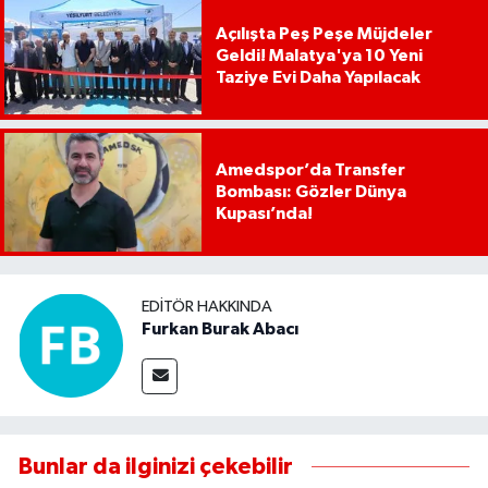
Açılışta Peş Peşe Müjdeler
Geldi! Malatya'ya 10 Yeni
Taziye Evi Daha Yapılacak
Amedspor’da Transfer
Bombası: Gözler Dünya
Kupası’nda!
EDITÖR HAKKINDA
Furkan Burak Abacı
Bunlar da ilginizi çekebilir