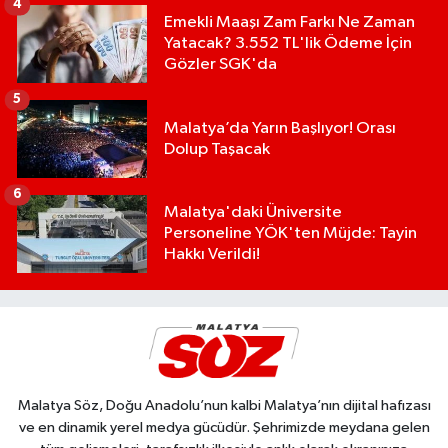
4
Emekli Maaşı Zam Farkı Ne Zaman
Yatacak? 3.552 TL'lik Ödeme İçin
Gözler SGK'da
5
Malatya’da Yarın Başlıyor! Orası
Dolup Taşacak
6
Malatya'daki Üniversite
Personeline YÖK'ten Müjde: Tayin
Hakkı Verildi!
Malatya Söz, Doğu Anadolu’nun kalbi Malatya’nın dijital hafızası
ve en dinamik yerel medya gücüdür. Şehrimizde meydana gelen