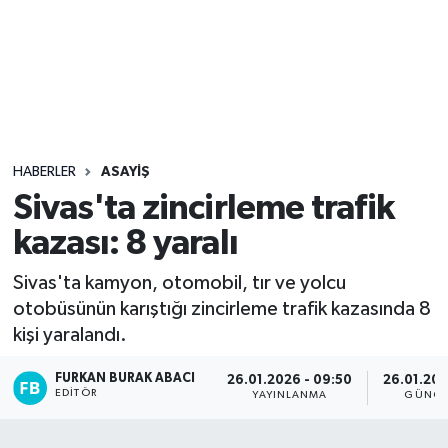
Sağlık
Seri İlan
Siyaset
HABERLER
ASAYIŞ
Spor
Sivas'ta zincirleme trafik
kazası: 8 yaralı
Yaşam
Sivas'ta kamyon, otomobil, tır ve yolcu
otobüsünün karıştığı zincirleme trafik kazasında 8
kişi yaralandı.
FURKAN BURAK ABACI
26.01.2026 - 09:50
26.01.202
EDITÖR
YAYINLANMA
GÜNCE