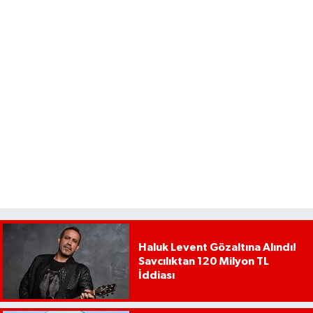
Haluk Levent Gözaltına Alındı!
Savcılıktan 120 Milyon TL
İddiası