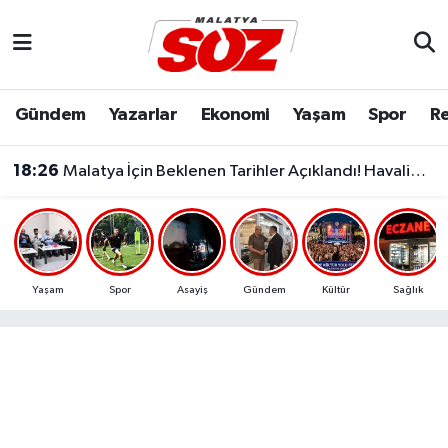
Asayiş
Malatya Nöbetçi Eczaneler
Gündem
Yazarlar
Ekonomi
Yaşam
Spor
Re
Bilim & Teknoloji
Malatya Hava Durumu
18:26
Malatya İçin Beklenen Tarihler Açıklandı! Havalimanı ve Çevre Yolu Açılıyor..
Dünya
Malatya Namaz Vakitleri
Eğitim
Malatya Trafik Yoğunluk Haritası
Ekonomi
Süper Lig Puan Durumu ve Fikstür
Yaşam
Spor
Asayiş
Gündem
Kültür
Sağlık
Gündem
Tüm Manşetler
Kültür & Sanat
Son Dakika Haberleri
Resmi İlanlar
Haber Arşivi