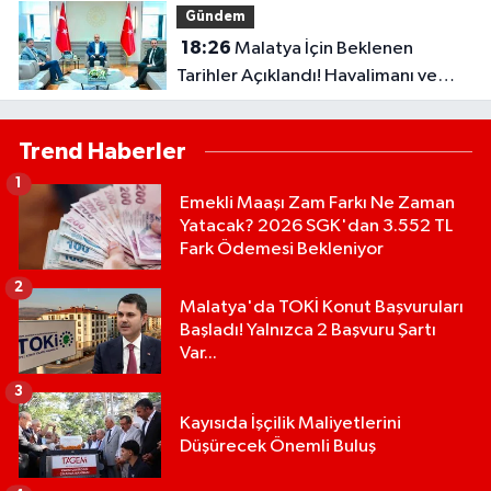
Gündem
18:26
Malatya İçin Beklenen
Tarihler Açıklandı! Havalimanı ve
Çevre Yolu Açılıyor..
Trend Haberler
1
Emekli Maaşı Zam Farkı Ne Zaman
Yatacak? 2026 SGK'dan 3.552 TL
Fark Ödemesi Bekleniyor
2
Malatya'da TOKİ Konut Başvuruları
Başladı! Yalnızca 2 Başvuru Şartı
Var...
3
Kayısıda İşçilik Maliyetlerini
Düşürecek Önemli Buluş