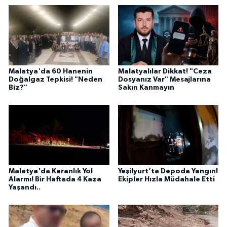
Malatya'da 60 Hanenin
Malatyalılar Dikkat! "Ceza
Doğalgaz Tepkisi! "Neden
Dosyanız Var" Mesajlarına
Biz?"
Sakın Kanmayın
Malatya'da Karanlık Yol
Yeşilyurt’ta Depoda Yangın!
Alarmı! Bir Haftada 4 Kaza
Ekipler Hızla Müdahale Etti
Yaşandı..