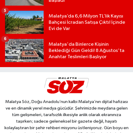
Başladı
5
Malatya’da 6,6 Milyon TL’lik Kayısı
Bahçesi İcradan Satışa Çıktı! İçinde
Evi de Var
6
Malatya'da Binlerce Kişinin
Beklediği Gün Geldi! 8 Ağustos'ta
Anahtar Teslimleri Başlıyor
Malatya Söz, Doğu Anadolu’nun kalbi Malatya’nın dijital hafızası
ve en dinamik yerel medya gücüdür. Şehrimizde meydana gelen
tüm gelişmeleri, tarafsızlık ilkesiyle anlık olarak ekranınıza
taşırken; sadece geleneksel bir gazete değil, hayatı
kolaylaştıran bir şehir rehberi misyonu üstleniyoruz. Gün boyu en