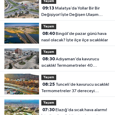
Yaşam
09:13
Malatya’da Yollar Bir Bir
Değişiyor! İşte Değişen Ulaşım
Noktaları
Yaşam
08:40
Bingöl’de pazar günü hava
nasıl olacak? İşte ilçe ilçe sıcaklıklar
Yaşam
08:30
Adıyaman’da kavurucu
sıcaklık! Termometreler 40
dereceyi görecek
Yaşam
08:25
Tunceli’de kavurucu sıcaklık!
Termometreler 37 dereceyi
görecek
Yaşam
07:30
Elazığ’da sıcak hava alarmı!