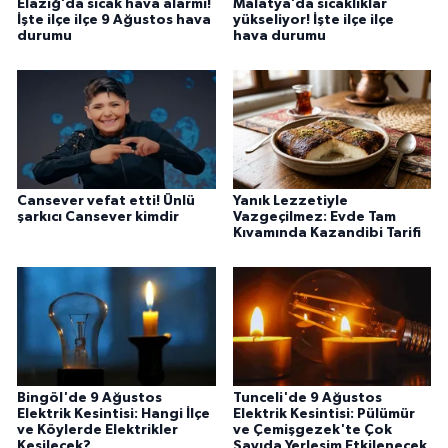
Elazığ’da sıcak hava alarmı!
Malatya’da sıcaklıklar
İşte ilçe ilçe 9 Ağustos hava
yükseliyor! İşte ilçe ilçe
durumu
hava durumu
Cansever vefat etti! Ünlü
Yanık Lezzetiyle
şarkıcı Cansever kimdir
Vazgeçilmez: Evde Tam
Kıvamında Kazandibi Tarifi
Bingöl'de 9 Ağustos
Tunceli'de 9 Ağustos
Elektrik Kesintisi: Hangi İlçe
Elektrik Kesintisi: Pülümür
ve Köylerde Elektrikler
ve Çemişgezek'te Çok
Kesilecek?
Sayıda Yerleşim Etkilenecek