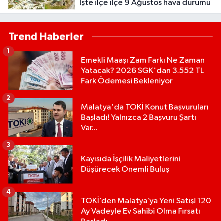
İşte ilçe ilçe 9 Ağustos hava durumu
Trend Haberler
1
Emekli Maaşı Zam Farkı Ne Zaman
Yatacak? 2026 SGK'dan 3.552 TL
Fark Ödemesi Bekleniyor
2
Malatya'da TOKİ Konut Başvuruları
Başladı! Yalnızca 2 Başvuru Şartı
Var...
3
Kayısıda İşçilik Maliyetlerini
Düşürecek Önemli Buluş
4
TOKİ’den Malatya’ya Yeni Satış! 120
Ay Vadeyle Ev Sahibi Olma Fırsatı