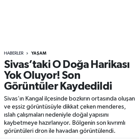
Sağlık
Seri İlan
Siyaset
HABERLER
YAŞAM
Spor
Sivas’taki O Doğa Harikası
Yok Oluyor! Son
Yaşam
Görüntüler Kaydedildi
Sivas’ın Kangal ilçesinde bozkırın ortasında oluşan
ve eşsiz görüntüsüyle dikkat çeken menderes,
ıslah çalışmaları nedeniyle doğal yapısını
kaybetmeye hazırlanıyor. Bölgenin son kıvrımlı
görüntüleri dron ile havadan görüntülendi.