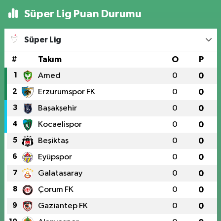
Süper Lig Puan Durumu
Süper Lig
#
Takım
O
P
1
Amed
0
0
2
Erzurumspor FK
0
0
3
Başakşehir
0
0
4
Kocaelispor
0
0
5
Beşiktaş
0
0
6
Eyüpspor
0
0
7
Galatasaray
0
0
8
Çorum FK
0
0
9
Gaziantep FK
0
0