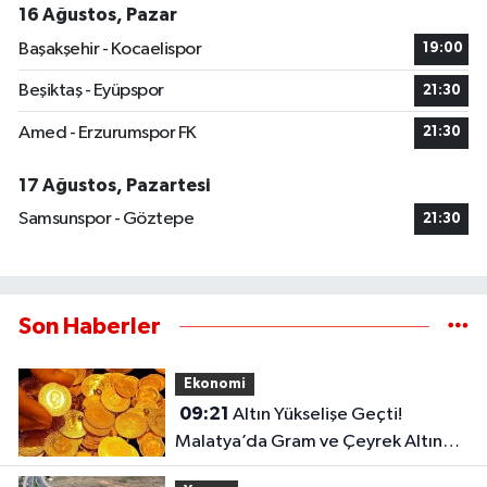
16 Ağustos, Pazar
Başakşehir - Kocaelispor
19:00
Beşiktaş - Eyüpspor
21:30
Amed - Erzurumspor FK
21:30
17 Ağustos, Pazartesi
Samsunspor - Göztepe
21:30
Son Haberler
Ekonomi
09:21
Altın Yükselişe Geçti!
Malatya’da Gram ve Çeyrek Altın
Fiyatları Şaşırttı