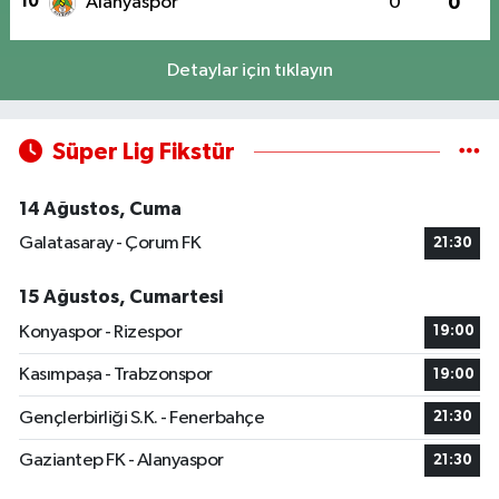
10
Alanyaspor
0
0
Detaylar için tıklayın
Süper Lig Fikstür
14 Ağustos, Cuma
Galatasaray - Çorum FK
21:30
15 Ağustos, Cumartesi
Konyaspor - Rizespor
19:00
Kasımpaşa - Trabzonspor
19:00
Gençlerbirliği S.K. - Fenerbahçe
21:30
Gaziantep FK - Alanyaspor
21:30