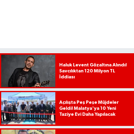
Haluk Levent Gözaltına Alındı!
Savcılıktan 120 Milyon TL
İddiası
Açılışta Peş Peşe Müjdeler
Geldi! Malatya'ya 10 Yeni
Taziye Evi Daha Yapılacak