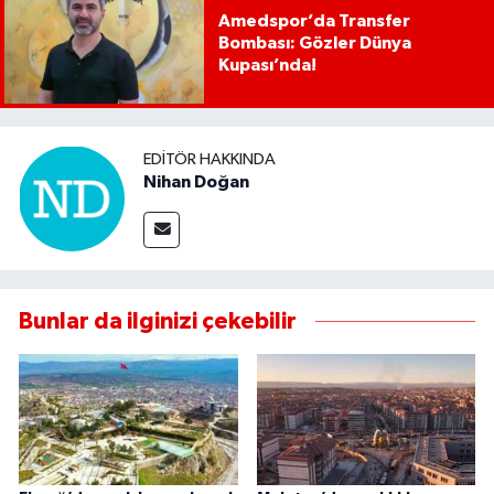
Amedspor’da Transfer
Bombası: Gözler Dünya
Kupası’nda!
EDITÖR HAKKINDA
Nihan Doğan
Bunlar da ilginizi çekebilir