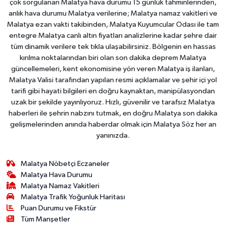
çok sorgulanan Malatya hava durumu 15 günlük tahminlerinden,
anlık hava durumu Malatya verilerine; Malatya namaz vakitleri ve
Malatya ezan vakti takibinden, Malatya Kuyumcular Odası ile tam
entegre Malatya canlı altın fiyatları analizlerine kadar şehre dair
tüm dinamik verilere tek tıkla ulaşabilirsiniz. Bölgenin en hassas
kırılma noktalarından biri olan son dakika deprem Malatya
güncellemeleri, kent ekonomisine yön veren Malatya iş ilanları,
Malatya Valisi tarafından yapılan resmi açıklamalar ve şehir içi yol
tarifi gibi hayati bilgileri en doğru kaynaktan, manipülasyondan
uzak bir şekilde yayınlıyoruz. Hızlı, güvenilir ve tarafsız Malatya
haberleri ile şehrin nabzını tutmak, en doğru Malatya son dakika
gelişmelerinden anında haberdar olmak için Malatya Söz her an
yanınızda.
Malatya Nöbetçi Eczaneler
Malatya Hava Durumu
Malatya Namaz Vakitleri
Malatya Trafik Yoğunluk Haritası
Puan Durumu ve Fikstür
Tüm Manşetler