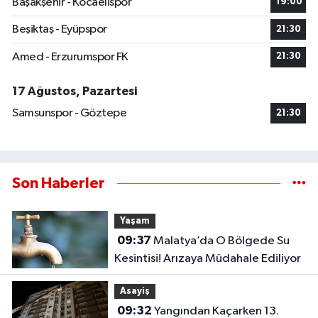
Başakşehir - Kocaelispor
19:00
Beşiktaş - Eyüpspor
21:30
Amed - Erzurumspor FK
21:30
17 Ağustos, Pazartesi
Samsunspor - Göztepe
21:30
Son Haberler
Yaşam
09:37
Malatya’da O Bölgede Su
Kesintisi! Arızaya Müdahale Ediliyor
Asayiş
09:32
Yangından Kaçarken 13.