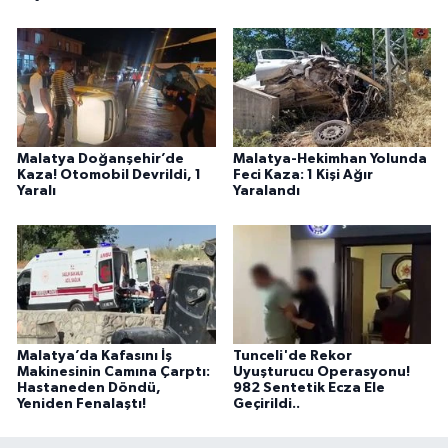
Malatya Doğanşehir’de
Malatya-Hekimhan Yolunda
Kaza! Otomobil Devrildi, 1
Feci Kaza: 1 Kişi Ağır
Yaralı
Yaralandı
Malatya’da Kafasını İş
Tunceli'de Rekor
Makinesinin Camına Çarptı:
Uyuşturucu Operasyonu!
Hastaneden Döndü,
982 Sentetik Ecza Ele
Yeniden Fenalaştı!
Geçirildi..