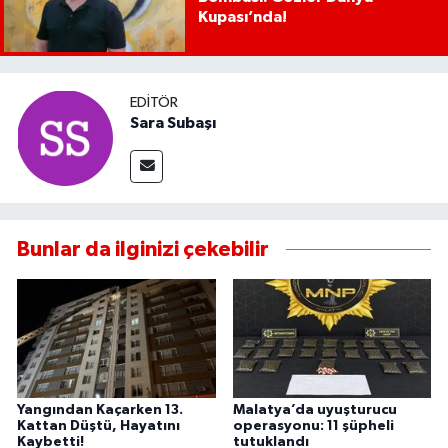
Kupası’nda!
EDITÖR
Sara Subaşı
Bunlar da ilginizi çekebilir
Yangından Kaçarken 13.
Malatya’da uyuşturucu
Kattan Düştü, Hayatını
operasyonu: 11 şüpheli
Kaybetti!
tutuklandı