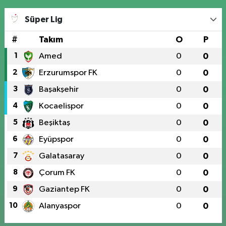
Süper Lig
#
Takım
O
P
1
Amed
0
0
2
Erzurumspor FK
0
0
3
Başakşehir
0
0
4
Kocaelispor
0
0
5
Beşiktaş
0
0
6
Eyüpspor
0
0
7
Galatasaray
0
0
8
Çorum FK
0
0
9
Gaziantep FK
0
0
10
Alanyaspor
0
0