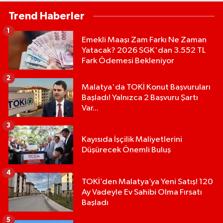
Trend Haberler
1
Emekli Maaşı Zam Farkı Ne Zaman
Yatacak? 2026 SGK'dan 3.552 TL
Fark Ödemesi Bekleniyor
2
Malatya'da TOKİ Konut Başvuruları
Başladı! Yalnızca 2 Başvuru Şartı
Var...
3
Kayısıda İşçilik Maliyetlerini
Düşürecek Önemli Buluş
4
TOKİ’den Malatya’ya Yeni Satış! 120
Ay Vadeyle Ev Sahibi Olma Fırsatı
Başladı
5