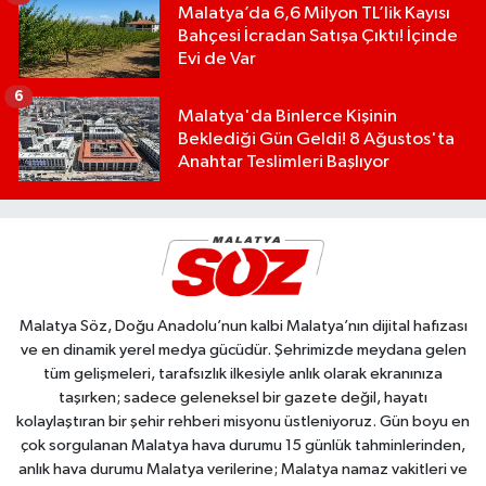
Malatya’da 6,6 Milyon TL’lik Kayısı
Bahçesi İcradan Satışa Çıktı! İçinde
Evi de Var
6
Malatya'da Binlerce Kişinin
Beklediği Gün Geldi! 8 Ağustos'ta
Anahtar Teslimleri Başlıyor
Malatya Söz, Doğu Anadolu’nun kalbi Malatya’nın dijital hafızası
ve en dinamik yerel medya gücüdür. Şehrimizde meydana gelen
tüm gelişmeleri, tarafsızlık ilkesiyle anlık olarak ekranınıza
taşırken; sadece geleneksel bir gazete değil, hayatı
kolaylaştıran bir şehir rehberi misyonu üstleniyoruz. Gün boyu en
çok sorgulanan Malatya hava durumu 15 günlük tahminlerinden,
anlık hava durumu Malatya verilerine; Malatya namaz vakitleri ve