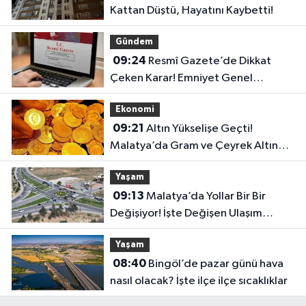
Kattan Düştü, Hayatını Kaybetti!
Gündem
09:24
Resmî Gazete’de Dikkat
Çeken Karar! Emniyet Genel
Müdürlüğüne Yeni Kadrolar İhdas
Ekonomi
Edildi
09:21
Altın Yükselişe Geçti!
Malatya’da Gram ve Çeyrek Altın
Fiyatları Şaşırttı
Yaşam
09:13
Malatya’da Yollar Bir Bir
Değişiyor! İşte Değişen Ulaşım
Noktaları
Yaşam
08:40
Bingöl’de pazar günü hava
nasıl olacak? İşte ilçe ilçe sıcaklıklar