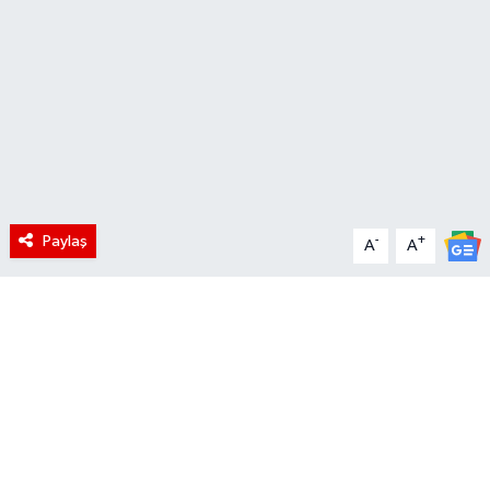
Paylaş
-
+
A
A