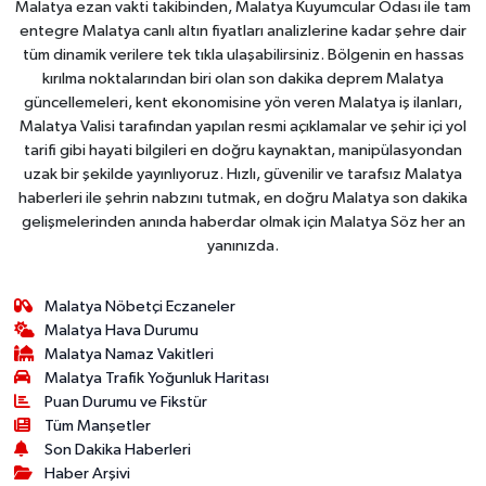
Malatya ezan vakti takibinden, Malatya Kuyumcular Odası ile tam
entegre Malatya canlı altın fiyatları analizlerine kadar şehre dair
tüm dinamik verilere tek tıkla ulaşabilirsiniz. Bölgenin en hassas
kırılma noktalarından biri olan son dakika deprem Malatya
güncellemeleri, kent ekonomisine yön veren Malatya iş ilanları,
Malatya Valisi tarafından yapılan resmi açıklamalar ve şehir içi yol
tarifi gibi hayati bilgileri en doğru kaynaktan, manipülasyondan
uzak bir şekilde yayınlıyoruz. Hızlı, güvenilir ve tarafsız Malatya
haberleri ile şehrin nabzını tutmak, en doğru Malatya son dakika
gelişmelerinden anında haberdar olmak için Malatya Söz her an
yanınızda.
Malatya Nöbetçi Eczaneler
Malatya Hava Durumu
Malatya Namaz Vakitleri
Malatya Trafik Yoğunluk Haritası
Puan Durumu ve Fikstür
Tüm Manşetler
Son Dakika Haberleri
Haber Arşivi