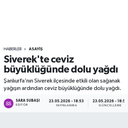
Sağlık
Seri İlan
Siyaset
HABERLER
ASAYIŞ
Spor
Siverek'te ceviz
büyüklüğünde dolu yağdı
Yaşam
Şanlıurfa'nın Siverek ilçesinde etkili olan sağanak
yağışın ardından ceviz büyüklüğünde dolu yağdı.
SARA SUBAŞI
23.05.2026 - 18:53
23.05.2026 - 18:54
EDITÖR
YAYINLANMA
GÜNCELLEME