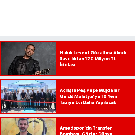
Haluk Levent Gözaltına Alındı!
Savcılıktan 120 Milyon TL
İddiası
Açılışta Peş Peşe Müjdeler
Geldi! Malatya'ya 10 Yeni
Taziye Evi Daha Yapılacak
Amedspor’da Transfer
Bombası: Gözler Dünya