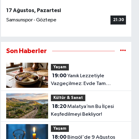
17 Ağustos, Pazartesi
Samsunspor - Göztepe
21:30
Son Haberler
Yaşam
19:00
Yanık Lezzetiyle
Vazgeçilmez: Evde Tam
Kıvamında Kazandibi Tarifi
Kültür & Sanat
18:20
Malatya’nın Bu İlçesi
Keşfedilmeyi Bekliyor!
Yaşam
18:00
Bingöl'de 9 Ağustos