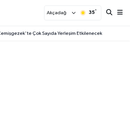
°
35
r
Akçadağ
e Çemişgezek'te Çok Sayıda Yerleşim Etkilenecek
 Duyurdu