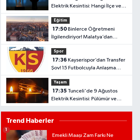
Elektrik Kesintisi: Hangi İlçe ve
Köylerde Elektrikler Kesilecek?
Eğitim
17:50
Binlerce Öğretmeni
İlgilendiriyor! Malatya’dan
Bakanlığa “İl Emri” Çağrısı
Spor
17:36
Kayserispor’dan Transfer
Şov! 15 Futbolcuyla Anlaşma
Sağlandı
Yaşam
17:35
Tunceli'de 9 Ağustos
Elektrik Kesintisi: Pülümür ve
Çemişgezek'te Çok Sayıda
Yerleşim Etkilenecek
Trend Haberler
1
Emekli Maaşı Zam Farkı Ne