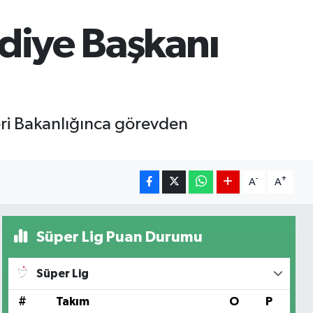
diye Başkanı
eri Bakanlığınca görevden
-
+
A
A
Süper Lig Puan Durumu
Süper Lig
#
Takım
O
P