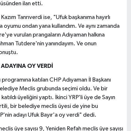
üsünden ilan etti.
Kazım Tanrıverdi ise, "Ufuk başkanıma hayırlı
la oyumu ondan yana kullandım. Ve aynı zamanda
'ye vurulan prangaların Adıyaman halkına
ahman Tutdere'nin yanındayım. Ve onun
konuştu.
N ADAYINA OY VERDİ
 programına katılan CHP Adıyaman İl Başkanı
lediye Meclis grubunda seçimi oldu. Ve bir
tıldı üyeliğini yaptı. İkinci YRP'li üye de Sayın
ili, bir belediye meclis üyesi de yine bu
'nin adayı Ufuk Bayır'a oy verdi" dedi.
eclis üye sayısı 9, Yeniden Refah meclis üye sayısı