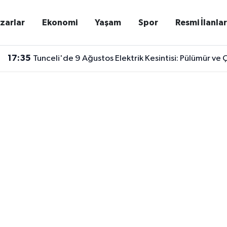
zarlar
Ekonomi
Yaşam
Spor
Resmi İlanla
17:35
Tunceli'de 9 Ağustos Elektrik Kesintisi: Pülümür v
17:33
Berkan Kutlu’dan Konyaspor’a Veda! Ayrılık Kararını