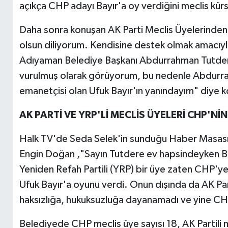
açıkça CHP adayı Bayır'a oy verdiğini meclis kürs
Daha sonra konuşan AK Parti Meclis Üyelerinden 
olsun diliyorum. Kendisine destek olmak amacıy
Adıyaman Belediye Başkanı Abdurrahman Tutdere
vurulmuş olarak görüyorum, bu nedenle Abdurr
emanetçisi olan Ufuk Bayır'ın yanındayım" diye 
AK PARTİ VE YRP'Lİ MECLİS ÜYELERİ CHP'Nİ
Halk TV'de Seda Selek'in sunduğu Haber Masası
Engin Doğan ,"Sayın Tutdere ev hapsindeyken Be
Yeniden Refah Partili (YRP) bir üye zaten CHP'ye ka
Ufuk Bayır'a oyunu verdi. Onun dışında da AK Part
haksızlığa, hukuksuzluğa dayanamadı ve yine CHP
Belediyede CHP meclis üye sayısı 18, AK Partili m