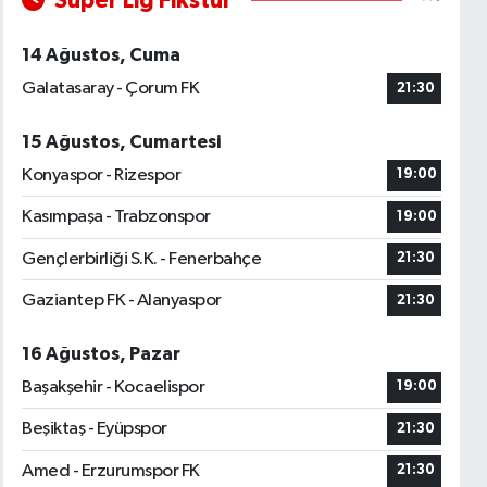
Süper Lig Fikstür
14 Ağustos, Cuma
Galatasaray - Çorum FK
21:30
15 Ağustos, Cumartesi
Konyaspor - Rizespor
19:00
Kasımpaşa - Trabzonspor
19:00
Gençlerbirliği S.K. - Fenerbahçe
21:30
Gaziantep FK - Alanyaspor
21:30
16 Ağustos, Pazar
Başakşehir - Kocaelispor
19:00
Beşiktaş - Eyüpspor
21:30
Amed - Erzurumspor FK
21:30