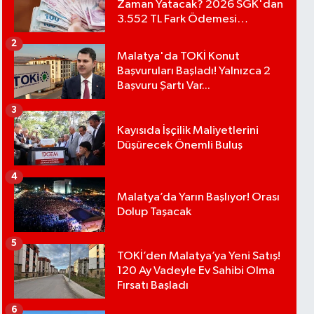
Zaman Yatacak? 2026 SGK'dan
3.552 TL Fark Ödemesi
Bekleniyor
2
Malatya'da TOKİ Konut
Başvuruları Başladı! Yalnızca 2
Başvuru Şartı Var...
3
Kayısıda İşçilik Maliyetlerini
Düşürecek Önemli Buluş
4
Malatya’da Yarın Başlıyor! Orası
Dolup Taşacak
5
TOKİ’den Malatya’ya Yeni Satış!
120 Ay Vadeyle Ev Sahibi Olma
Fırsatı Başladı
6