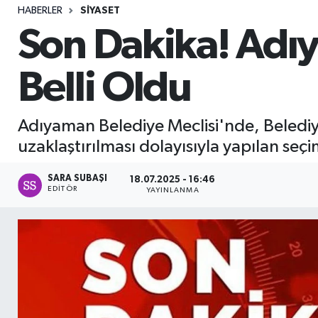
HABERLER
SIYASET
Sağlık
Son Dakika! Adıy
Seri İlan
Belli Oldu
Siyaset
Adıyaman Belediye Meclisi'nde, Beledi
Spor
uzaklaştırılması dolayısıyla yapılan seçi
Yaşam
SARA SUBAŞI
18.07.2025 - 16:46
EDITÖR
YAYINLANMA