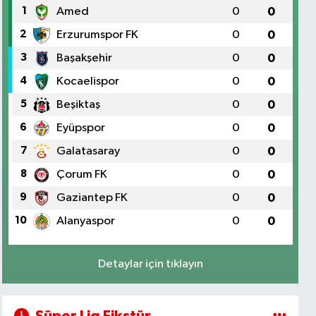
1
Amed
0
0
2
Erzurumspor FK
0
0
3
Başakşehir
0
0
4
Kocaelispor
0
0
5
Beşiktaş
0
0
6
Eyüpspor
0
0
7
Galatasaray
0
0
8
Çorum FK
0
0
9
Gaziantep FK
0
0
10
Alanyaspor
0
0
Detaylar için tıklayın