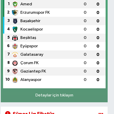
1
Amed
0
0
2
Erzurumspor FK
0
0
3
Başakşehir
0
0
4
Kocaelispor
0
0
5
Beşiktaş
0
0
6
Eyüpspor
0
0
7
Galatasaray
0
0
8
Çorum FK
0
0
9
Gaziantep FK
0
0
10
Alanyaspor
0
0
Detaylar için tıklayın