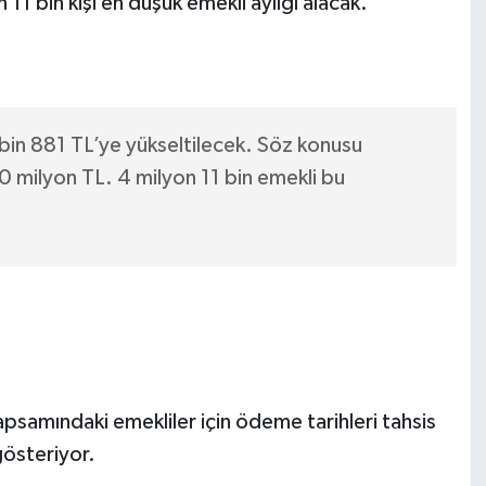
11 bin kişi en düşük emekli aylığı alacak.
 bin 881 TL’ye yükseltilecek. Söz konusu
0 milyon TL. 4 milyon 11 bin emekli bu
psamındaki emekliler için ödeme tarihleri tahsis
gösteriyor.