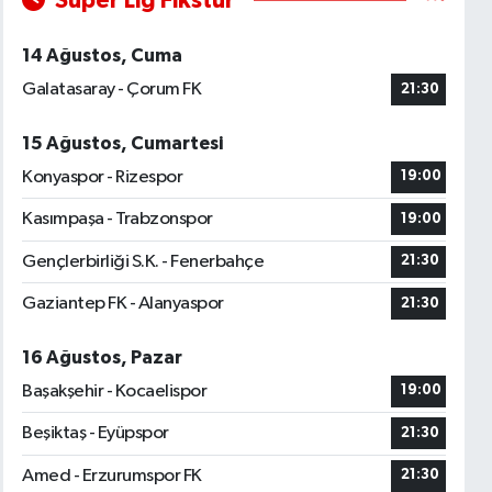
Süper Lig Fikstür
14 Ağustos, Cuma
Galatasaray - Çorum FK
21:30
15 Ağustos, Cumartesi
Konyaspor - Rizespor
19:00
Kasımpaşa - Trabzonspor
19:00
Gençlerbirliği S.K. - Fenerbahçe
21:30
Gaziantep FK - Alanyaspor
21:30
16 Ağustos, Pazar
Başakşehir - Kocaelispor
19:00
Beşiktaş - Eyüpspor
21:30
Amed - Erzurumspor FK
21:30