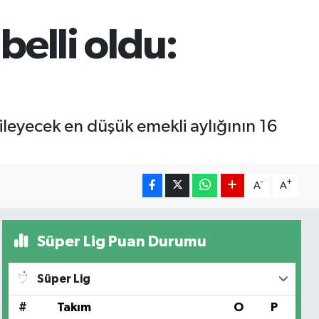
belli oldu:
ileyecek en düşük emekli aylığının 16
-
+
A
A
Süper Lig Puan Durumu
Süper Lig
#
Takım
O
P