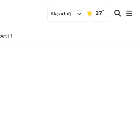
°
27
r
Akçadağ
etti!