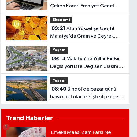
Çeken Karar! Emniyet Genel
Müdürlüğüne Yeni Kadrolar
Ekonomi
İhdas Edildi
09:21
Altın Yükselişe Geçti!
Malatya’da Gram ve Çeyrek
Altın Fiyatları Şaşırttı
Yaşam
09:13
Malatya’da Yollar Bir Bir
Değişiyor! İşte Değişen Ulaşım
Noktaları
Yaşam
08:40
Bingöl’de pazar günü
hava nasıl olacak? İşte ilçe ilçe
sıcaklıklar
Trend Haberler
1
Emekli Maaşı Zam Farkı Ne