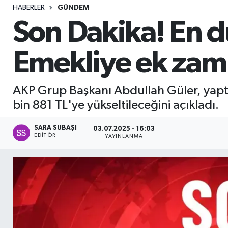
HABERLER
GÜNDEM
Sağlık
Son Dakika! En dü
Seri İlan
Emekliye ek zam
Siyaset
AKP Grup Başkanı Abdullah Güler, yaptığ
Spor
bin 881 TL'ye yükseltileceğini açıkladı.
Yaşam
SARA SUBAŞI
03.07.2025 - 16:03
EDITÖR
YAYINLANMA