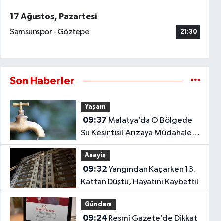
17 Ağustos, Pazartesi
Samsunspor - Göztepe
21:30
Son Haberler
Yaşam
09:37
Malatya’da O Bölgede
Su Kesintisi! Arızaya Müdahale
Ediliyor
Asayiş
09:32
Yangından Kaçarken 13.
Kattan Düştü, Hayatını Kaybetti!
Gündem
09:24
Resmî Gazete’de Dikkat