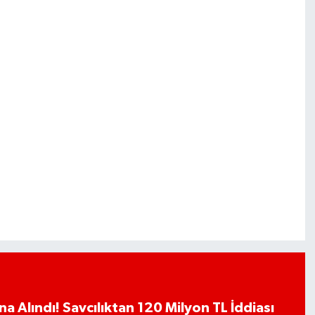
a Alındı! Savcılıktan 120 Milyon TL İddiası