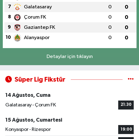
7
Galatasaray
0
0
8
Çorum FK
0
0
9
Gaziantep FK
0
0
10
Alanyaspor
0
0
Detaylar için tıklayın
Süper Lig Fikstür
14 Ağustos, Cuma
Galatasaray - Çorum FK
21:30
15 Ağustos, Cumartesi
Konyaspor - Rizespor
19:00