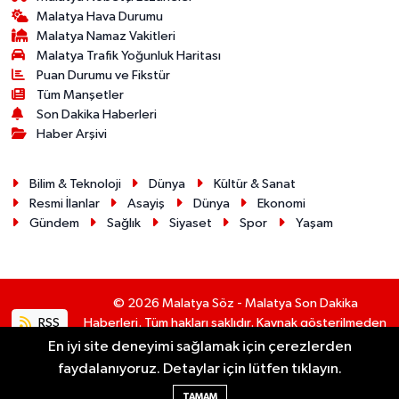
Malatya Hava Durumu
Malatya Namaz Vakitleri
Malatya Trafik Yoğunluk Haritası
Puan Durumu ve Fikstür
Tüm Manşetler
Son Dakika Haberleri
Haber Arşivi
Bilim & Teknoloji
Dünya
Kültür & Sanat
Resmi İlanlar
Asayiş
Dünya
Ekonomi
Gündem
Sağlık
Siyaset
Spor
Yaşam
© 2026 Malatya Söz - Malatya Son Dakika
RSS
Haberleri. Tüm hakları saklıdır. Kaynak gösterilmeden
alıntı yapılamaz.
En iyi site deneyimi sağlamak için çerezlerden
faydalanıyoruz. Detaylar için lütfen tıklayın.
Haber Yazılımı:
TE Bilişim
TAMAM