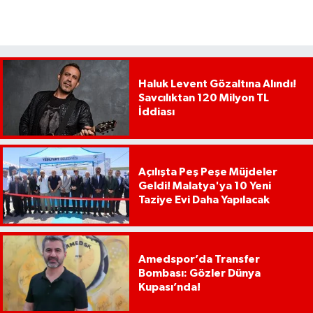
Haluk Levent Gözaltına Alındı!
Savcılıktan 120 Milyon TL
İddiası
Açılışta Peş Peşe Müjdeler
Geldi! Malatya'ya 10 Yeni
Taziye Evi Daha Yapılacak
Amedspor’da Transfer
Bombası: Gözler Dünya
Kupası’nda!