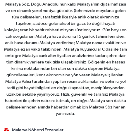
Malatya Söz, Doğu Anadolu’nun kalbi Malatya’nın dijital hafızası
ve en dinamik yerel medya gücüdür. Şehrimizde meydana gelen
tüm gelişmeleri, tarafsızlık ilkesiyle anlık olarak ekranınıza
taşırken; sadece geleneksel bir gazete değil, hayatı
kolaylaştıran bir şehir rehberi misyonu üstleniyoruz. Gün boyu en
çok sorgulanan Malatya hava durumu 15 günlük tahminlerinden,
anlık hava durumu Malatya verilerine; Malatya namaz vakitleri ve
Malatya ezan vakti takibinden, Malatya Kuyumcular Odası ile tam
entegre Malatya canlı altın fiyatları analizlerine kadar şehre dair
tüm dinamik verilere tek tıkla ulaşabilirsiniz. Bölgenin en hassas
kırılma noktalarından biri olan son dakika deprem Malatya
güncellemeleri, kent ekonomisine yön veren Malatya iş ilanları,
Malatya Valisi tarafından yapılan resmi açıklamalar ve şehir içi yol
tarifi gibi hayati bilgileri en doğru kaynaktan, manipülasyondan
uzak bir şekilde yayınlıyoruz. Hızlı, güvenilir ve tarafsız Malatya
haberleri ile şehrin nabzını tutmak, en doğru Malatya son dakika
gelişmelerinden anında haberdar olmak için Malatya Söz her an
yanınızda.
Malatya Nöbetçi Eczaneler