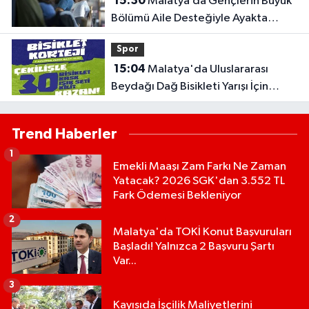
15:30
Malatya’da Gençlerin Büyük
Bölümü Aile Desteğiyle Ayakta
Duruyor!
Spor
15:04
Malatya'da Uluslararası
Beydağı Dağ Bisikleti Yarışı İçin
Kortej Sürüşü Düzenlenecek
Trend Haberler
1
Emekli Maaşı Zam Farkı Ne Zaman
Yatacak? 2026 SGK'dan 3.552 TL
Fark Ödemesi Bekleniyor
2
Malatya'da TOKİ Konut Başvuruları
Başladı! Yalnızca 2 Başvuru Şartı
Var...
3
Kayısıda İşçilik Maliyetlerini