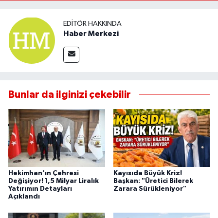
EDITÖR HAKKINDA
Haber Merkezi
Bunlar da ilginizi çekebilir
Hekimhan'ın Çehresi
Kayısıda Büyük Kriz!
Değişiyor! 1,5 Milyar Liralık
Başkan: "Üretici Bilerek
Yatırımın Detayları
Zarara Sürükleniyor"
Açıklandı