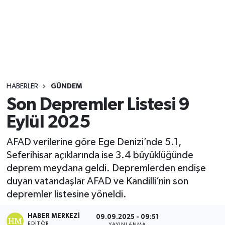
Sağlık
Seri İlan
Siyaset
HABERLER
GÜNDEM
Spor
Son Depremler Listesi 9
Eylül 2025
Yaşam
AFAD verilerine göre Ege Denizi’nde 5.1,
Seferihisar açıklarında ise 3.4 büyüklüğünde
deprem meydana geldi. Depremlerden endişe
duyan vatandaşlar AFAD ve Kandilli’nin son
depremler listesine yöneldi.
HABER MERKEZI
09.09.2025 - 09:51
EDITÖR
YAYINLANMA