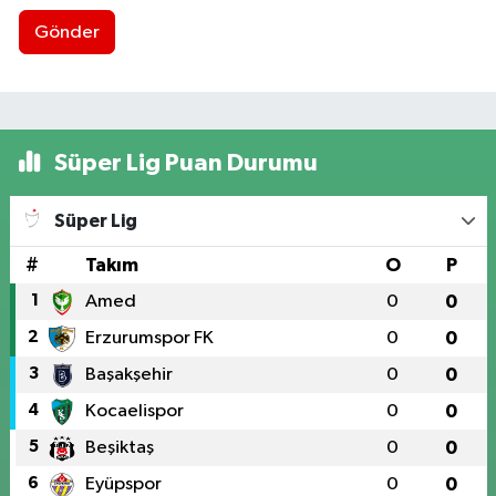
Gönder
Süper Lig Puan Durumu
Süper Lig
#
Takım
O
P
1
Amed
0
0
2
Erzurumspor FK
0
0
3
Başakşehir
0
0
4
Kocaelispor
0
0
5
Beşiktaş
0
0
6
Eyüpspor
0
0