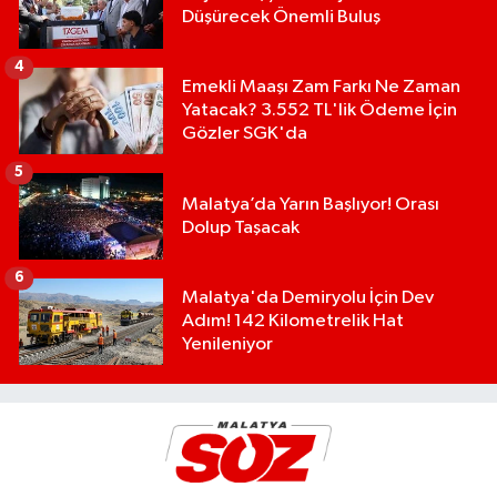
Düşürecek Önemli Buluş
4
Emekli Maaşı Zam Farkı Ne Zaman
Yatacak? 3.552 TL'lik Ödeme İçin
Gözler SGK'da
5
Malatya’da Yarın Başlıyor! Orası
Dolup Taşacak
6
Malatya'da Demiryolu İçin Dev
Adım! 142 Kilometrelik Hat
Yenileniyor