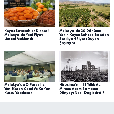
Kayısı Satacaklar Dikkat!
Malatya'da 30 Dönüme
Malatya'da Yeni Fiyat
Yakın Kayısı Bahçesi İcradan
Listesi Açıklandı
Satılıyor! Fiyatı Duyan
Şaşırıyor
Malatya’da O Parsel İçin
Hiroşima’nın 81 Yıllık Acı
Yeni Karar: Cami Ve Kur’an
Mirası: Atom Bombası
Kursu Yapılacak!
Dünyayı Nasıl Değiştirdi?