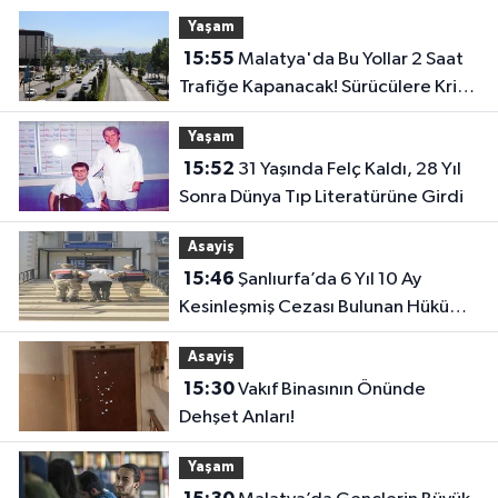
Yaşam
15:55
Malatya'da Bu Yollar 2 Saat
Trafiğe Kapanacak! Sürücülere Kritik
Uyarı
Yaşam
15:52
31 Yaşında Felç Kaldı, 28 Yıl
Sonra Dünya Tıp Literatürüne Girdi
Asayiş
15:46
Şanlıurfa’da 6 Yıl 10 Ay
Kesinleşmiş Cezası Bulunan Hükümlü
Yakalandı
Asayiş
15:30
Vakıf Binasının Önünde
Dehşet Anları!
Yaşam