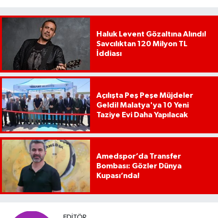
Haluk Levent Gözaltına Alındı!
Savcılıktan 120 Milyon TL
İddiası
Açılışta Peş Peşe Müjdeler
Geldi! Malatya'ya 10 Yeni
Taziye Evi Daha Yapılacak
Amedspor’da Transfer
Bombası: Gözler Dünya
Kupası’nda!
EDITÖR