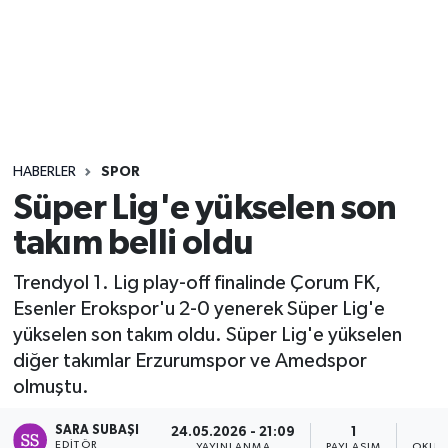
Sağlık
Seri İlan
Siyaset
HABERLER
SPOR
Spor
Süper Lig'e yükselen son
takım belli oldu
Yaşam
Trendyol 1. Lig play-off finalinde Çorum FK,
Esenler Erokspor'u 2-0 yenerek Süper Lig'e
yükselen son takım oldu. Süper Lig'e yükselen
diğer takımlar Erzurumspor ve Amedspor
olmuştu.
SARA SUBAŞI
24.05.2026 - 21:09
1
EDITÖR
YAYINLANMA
PAYLAŞIM
OKUN