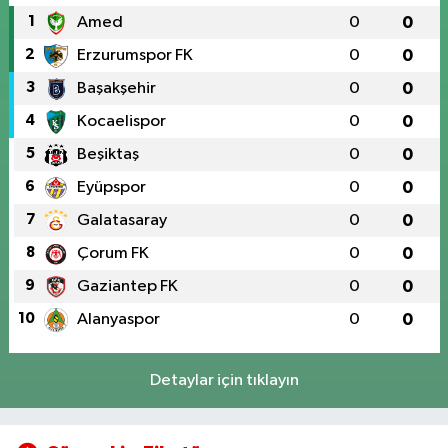
1
Amed
0
0
2
Erzurumspor FK
0
0
3
Başakşehir
0
0
4
Kocaelispor
0
0
5
Beşiktaş
0
0
6
Eyüpspor
0
0
7
Galatasaray
0
0
8
Çorum FK
0
0
9
Gaziantep FK
0
0
10
Alanyaspor
0
0
Detaylar için tıklayın