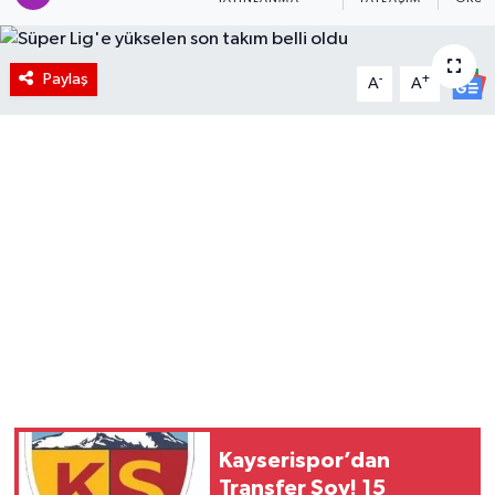
Paylaş
-
+
A
A
Kayserispor’dan
Transfer Şov! 15