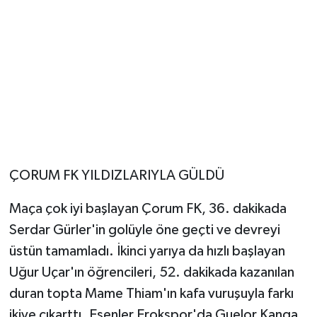
ÇORUM FK YILDIZLARIYLA GÜLDÜ
Maça çok iyi başlayan Çorum FK, 36. dakikada
Serdar Gürler'in golüyle öne geçti ve devreyi
üstün tamamladı. İkinci yarıya da hızlı başlayan
Uğur Uçar'ın öğrencileri, 52. dakikada kazanılan
duran topta Mame Thiam'ın kafa vuruşuyla farkı
ikiye çıkarttı. Esenler Erokspor'da Guelor Kanga,