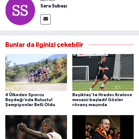
Sara Subaşı
Bunlar da ilginizi çekebilir
4 Ülkeden Sporcu
Beşiktaş’ta Hradec Kralove
Beydağı’nda Buluştu!
mesaisi başladı! Gözler
Şampiyonlar Belli Oldu
rövanş maçında