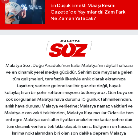
6
En Düşük Emekli Maaşı Resmi
Gazete'de Yayımlandı! Zam Farkı
Ne Zaman Yatacak?
Malatya Söz, Doğu Anadolu’nun kalbi Malatya’nın dijital hafızası
ve en dinamik yerel medya gücüdür. Şehrimizde meydana gelen
tüm gelişmeleri, tarafsızlık ilkesiyle anlık olarak ekranınıza
taşırken; sadece geleneksel bir gazete değil, hayatı
kolaylaştıran bir şehir rehberi misyonu üstleniyoruz. Gün boyu en
çok sorgulanan Malatya hava durumu 15 günlük tahminlerinden,
anlık hava durumu Malatya verilerine; Malatya namaz vakitleri ve
Malatya ezan vakti takibinden, Malatya Kuyumcular Odası ile tam
entegre Malatya canlı altın fiyatları analizlerine kadar şehre dair
tüm dinamik verilere tek tıkla ulaşabilirsiniz. Bölgenin en hassas
kırılma noktalarından biri olan son dakika deprem Malatya