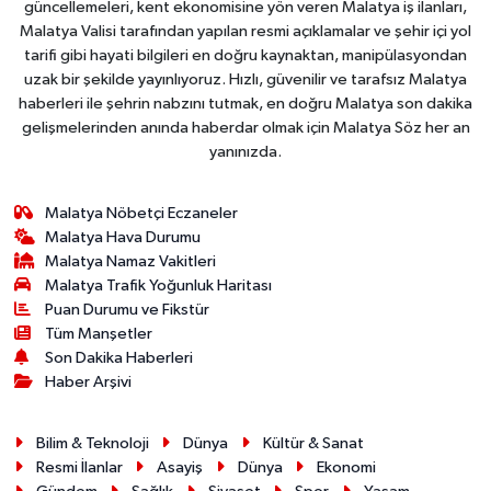
güncellemeleri, kent ekonomisine yön veren Malatya iş ilanları,
Malatya Valisi tarafından yapılan resmi açıklamalar ve şehir içi yol
tarifi gibi hayati bilgileri en doğru kaynaktan, manipülasyondan
uzak bir şekilde yayınlıyoruz. Hızlı, güvenilir ve tarafsız Malatya
haberleri ile şehrin nabzını tutmak, en doğru Malatya son dakika
gelişmelerinden anında haberdar olmak için Malatya Söz her an
yanınızda.
Malatya Nöbetçi Eczaneler
Malatya Hava Durumu
Malatya Namaz Vakitleri
Malatya Trafik Yoğunluk Haritası
Puan Durumu ve Fikstür
Tüm Manşetler
Son Dakika Haberleri
Haber Arşivi
Bilim & Teknoloji
Dünya
Kültür & Sanat
Resmi İlanlar
Asayiş
Dünya
Ekonomi