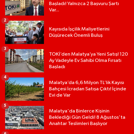
Başladı! Yalnızca 2 Başvuru Şartı
Var...
2
Kayısıda İşçilik Maliyetlerini
Düşürecek Önemli Buluş
3
TOKİ’den Malatya’ya Yeni Satış! 120
Ay Vadeyle Ev Sahibi Olma Fırsatı
Başladı
4
Malatya’da 6,6 Milyon TL’lik Kayısı
Bahçesi İcradan Satışa Çıktı! İçinde
Evi de Var
5
Malatya'da Binlerce Kişinin
Beklediği Gün Geldi! 8 Ağustos'ta
Anahtar Teslimleri Başlıyor