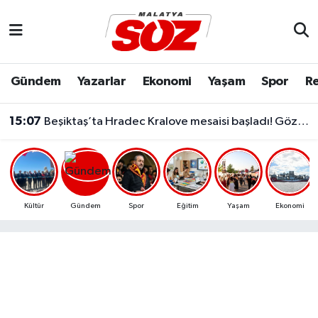
Asayiş
Malatya Nöbetçi Eczaneler
Gündem
Yazarlar
Ekonomi
Yaşam
Spor
Re
Bilim & Teknoloji
Malatya Hava Durumu
15:07
Beşiktaş’ta Hradec Kralove mesaisi başladı! Gözler rövanş maçında
Dünya
Malatya Namaz Vakitleri
Eğitim
Malatya Trafik Yoğunluk Haritası
Ekonomi
Süper Lig Puan Durumu ve Fikstür
Kültür
Gündem
Spor
Eğitim
Yaşam
Ekonomi
Gündem
Tüm Manşetler
Kültür & Sanat
Son Dakika Haberleri
Resmi İlanlar
Haber Arşivi