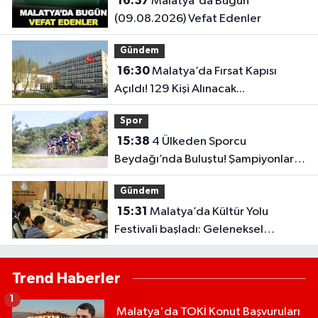
16:37
Malatya'da Bugün
(09.08.2026) Vefat Edenler
Gündem
16:30
Malatya’da Fırsat Kapısı
Açıldı! 129 Kişi Alınacak...
Spor
15:38
4 Ülkeden Sporcu
Beydağı’nda Buluştu! Şampiyonlar
Belli Oldu
Gündem
15:31
Malatya’da Kültür Yolu
Festivali başladı: Geleneksel
sanatlar yeniden hayat buluyor
Trend Haberler
1
Malatya'da TOKİ Konut Başvuruları