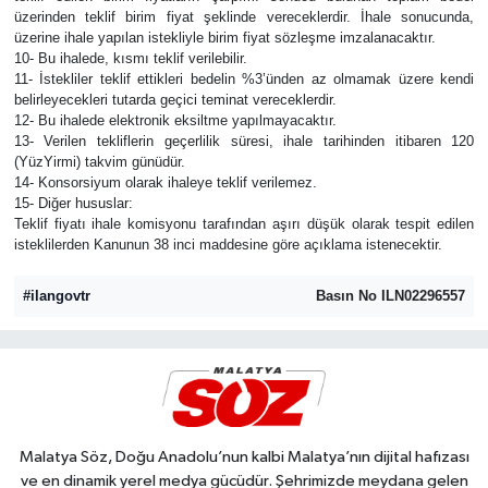
üzerinden teklif birim fiyat şeklinde vereceklerdir. İhale sonucunda,
üzerine ihale yapılan istekliyle birim fiyat sözleşme imzalanacaktır.
10- Bu ihalede, kısmı teklif verilebilir.
11- İstekliler teklif ettikleri bedelin %3’ünden az olmamak üzere kendi
belirleyecekleri tutarda geçici teminat vereceklerdir.
12- Bu ihalede elektronik eksiltme yapılmayacaktır.
13- Verilen tekliflerin geçerlilik süresi, ihale tarihinden itibaren 120
(YüzYirmi) takvim günüdür.
14- Konsorsiyum olarak ihaleye teklif verilemez.
15- Diğer hususlar:
Teklif fiyatı ihale komisyonu tarafından aşırı düşük olarak tespit edilen
isteklilerden Kanunun 38 inci maddesine göre açıklama istenecektir.
#ilangovtr
Basın No ILN02296557
Malatya Söz, Doğu Anadolu’nun kalbi Malatya’nın dijital hafızası
ve en dinamik yerel medya gücüdür. Şehrimizde meydana gelen