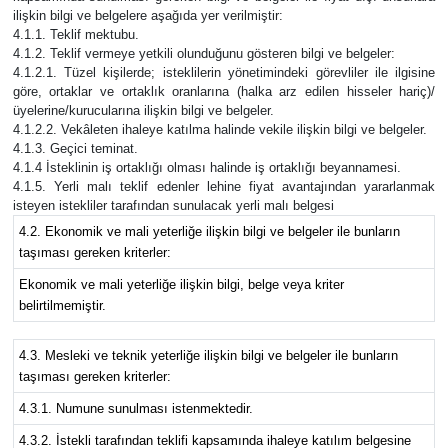
ilişkin bilgi ve belgelere aşağıda yer verilmiştir:
4.1.1. Teklif mektubu.
4.1.2. Teklif vermeye yetkili olunduğunu gösteren bilgi ve belgeler:
4.1.2.1. Tüzel kişilerde; isteklilerin yönetimindeki görevliler ile ilgisine
göre, ortaklar ve ortaklık oranlarına (halka arz edilen hisseler hariç)/
üyelerine/kurucularına ilişkin bilgi ve belgeler.
4.1.2.2. Vekâleten ihaleye katılma halinde vekile ilişkin bilgi ve belgeler.
4.1.3. Geçici teminat.
4.1.4 İsteklinin iş ortaklığı olması halinde iş ortaklığı beyannamesi.
4.1.5. Yerli malı teklif edenler lehine fiyat avantajından yararlanmak
isteyen istekliler tarafından sunulacak yerli malı belgesi
4.2. Ekonomik ve mali yeterliğe ilişkin bilgi ve belgeler ile bunların
taşıması gereken kriterler:
Ekonomik ve mali yeterliğe ilişkin bilgi, belge veya kriter
belirtilmemiştir.
4.3. Mesleki ve teknik yeterliğe ilişkin bilgi ve belgeler ile bunların
taşıması gereken kriterler:
4.3.1. Numune sunulması istenmektedir.
4.3.2. İstekli tarafından teklifi kapsamında ihaleye katılım belgesine