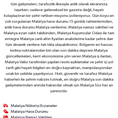
tüm gelişmeleri, tarafsızlık ilkesiyle anlık olarak ekranınıza
taşırken; sadece geleneksel bir gazete değil, hayatı
kolaylaştıran bir şehir rehberi misyonu üstleniyoruz. Gün boyu en
çok sorgulanan Malatya hava durumu 15 günlük tahminlerinden,
anlık hava durumu Malatya verilerine; Malatya namaz vakitleri ve
Malatya ezan vakti takibinden, Malatya Kuyumcular Odası ile tam
entegre Malatya canlı altın fiyatları analizlerine kadar şehre dair
tüm dinamik verilere tek tıkla ulaşabilirsiniz. Bölgenin en hassas
kırılma noktalarından biri olan son dakika deprem Malatya
güncellemeleri, kent ekonomisine yön veren Malatya iş ilanları,
Malatya Valisi tarafından yapılan resmi açıklamalar ve şehir içi yol
tarifi gibi hayati bilgileri en doğru kaynaktan, manipülasyondan
uzak bir şekilde yayınlıyoruz. Hızlı, güvenilir ve tarafsız Malatya
haberleri ile şehrin nabzını tutmak, en doğru Malatya son dakika
gelişmelerinden anında haberdar olmak için Malatya Söz her an
yanınızda.
Malatya Nöbetçi Eczaneler
Malatya Hava Durumu
Malatya Namaz Vakitleri