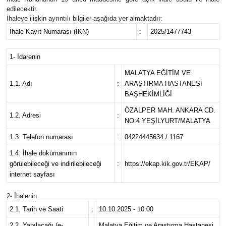
edilecektir.
Sağlık
İhaleye ilişkin ayrıntılı bilgiler aşağıda yer almaktadır:
İhale Kayıt Numarası (İKN)
:
2025/1477743
Seri İlan
1- İdarenin
Siyaset
MALATYA EĞİTİM VE
1.1. Adı
:
ARAŞTIRMA HASTANESİ
BAŞHEKİMLİĞİ
Spor
ÖZALPER MAH. ANKARA CD.
1.2. Adresi
:
Yaşam
NO:4 YEŞİLYURT/MALATYA
1.3. Telefon numarası
:
04224445634 / 1167
1.4. İhale dokümanının
görülebileceği ve indirilebileceği
:
https://ekap.kik.gov.tr/EKAP/
internet sayfası
2- İhalenin
2.1. Tarih ve Saati
:
10.10.2025 - 10:00
2.2. Yapılacağı (e-
Malatya Eğitim ve Araştırma Hastanesi