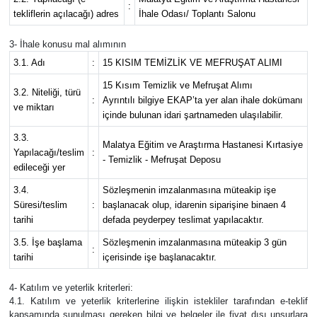
:
tekliflerin açılacağı) adres
İhale Odası/ Toplantı Salonu
3- İhale konusu mal alımının
3.1. Adı
:
15 KISIM TEMİZLİK VE MEFRUŞAT ALIMI
15 Kısım Temizlik ve Mefruşat Alımı
3.2. Niteliği, türü
:
Ayrıntılı bilgiye EKAP’ta yer alan ihale dokümanı
ve miktarı
içinde bulunan idari şartnameden ulaşılabilir.
3.3.
Malatya Eğitim ve Araştırma Hastanesi Kırtasiye
Yapılacağı/teslim
:
- Temizlik - Mefruşat Deposu
edileceği yer
3.4.
Sözleşmenin imzalanmasına müteakip işe
Süresi/teslim
:
başlanacak olup, idarenin siparişine binaen 4
tarihi
defada peyderpey teslimat yapılacaktır.
3.5. İşe başlama
Sözleşmenin imzalanmasına müteakip 3 gün
:
tarihi
içerisinde işe başlanacaktır.
4- Katılım ve yeterlik kriterleri:
4.1. Katılım ve yeterlik kriterlerine ilişkin istekliler tarafından e-teklif
kapsamında sunulması gereken bilgi ve belgeler ile fiyat dışı unsurlara