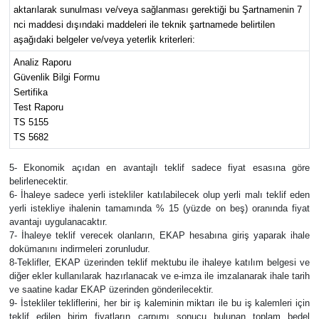
aktarılarak sunulması ve/veya sağlanması gerektiği bu Şartnamenin 7
nci maddesi dışındaki maddeleri ile teknik şartnamede belirtilen
aşağıdaki belgeler ve/veya yeterlik kriterleri:
Analiz Raporu
Güvenlik Bilgi Formu
Sertifika
Test Raporu
TS 5155
TS 5682
5- Ekonomik açıdan en avantajlı teklif sadece fiyat esasına göre
belirlenecektir.
6- İhaleye sadece yerli istekliler katılabilecek olup yerli malı teklif eden
yerli istekliye ihalenin tamamında % 15 (yüzde on beş) oranında fiyat
avantajı uygulanacaktır.
7- İhaleye teklif verecek olanların, EKAP hesabına giriş yaparak ihale
dokümanını indirmeleri zorunludur.
8-Teklifler, EKAP üzerinden teklif mektubu ile ihaleye katılım belgesi ve
diğer ekler kullanılarak hazırlanacak ve e-imza ile imzalanarak ihale tarih
ve saatine kadar EKAP üzerinden gönderilecektir.
9- İstekliler tekliflerini, her bir iş kaleminin miktarı ile bu iş kalemleri için
teklif edilen birim fiyatların çarpımı sonucu bulunan toplam bedel