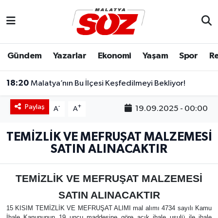
Asayiş
Malatya Nöbetçi Eczaneler
Gündem
Yazarlar
Ekonomi
Yaşam
Spor
Re
Bilim & Teknoloji
Malatya Hava Durumu
18:20
Malatya’nın Bu İlçesi Keşfedilmeyi Bekliyor!
Dünya
Malatya Namaz Vakitleri
Paylaş
-
+
19.09.2025 - 00:00
A
A
Eğitim
Malatya Trafik Yoğunluk Haritası
TEMİZLİK VE MEFRUŞAT MALZEMESİ
Ekonomi
Süper Lig Puan Durumu ve Fikstür
SATIN ALINACAKTIR
Gündem
Tüm Manşetler
TEMİZLİK VE MEFRUŞAT MALZEMESİ
Kültür & Sanat
Son Dakika Haberleri
SATIN ALINACAKTIR
15 KISIM TEMİZLİK VE MEFRUŞAT ALIMI mal alımı 4734 sayılı Kamu
Resmi İlanlar
Haber Arşivi
İhale Kanununun 19 uncu maddesine göre açık ihale usulü ile ihale