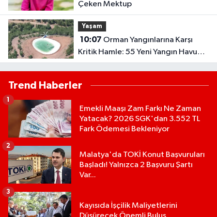
Çeken Mektup
Yaşam
10:07
Orman Yangınlarına Karşı
Kritik Hamle: 55 Yeni Yangın Havuzu
Daha Hizmete Alınacak..
Trend Haberler
1
Emekli Maaşı Zam Farkı Ne Zaman
Yatacak? 2026 SGK'dan 3.552 TL
Fark Ödemesi Bekleniyor
2
Malatya'da TOKİ Konut Başvuruları
Başladı! Yalnızca 2 Başvuru Şartı
Var...
3
Kayısıda İşçilik Maliyetlerini
Düşürecek Önemli Buluş