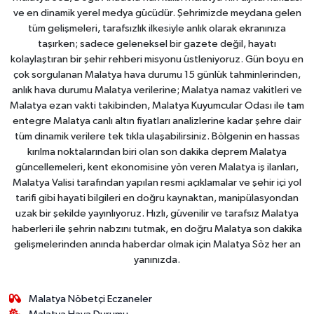
ve en dinamik yerel medya gücüdür. Şehrimizde meydana gelen
tüm gelişmeleri, tarafsızlık ilkesiyle anlık olarak ekranınıza
taşırken; sadece geleneksel bir gazete değil, hayatı
kolaylaştıran bir şehir rehberi misyonu üstleniyoruz. Gün boyu en
çok sorgulanan Malatya hava durumu 15 günlük tahminlerinden,
anlık hava durumu Malatya verilerine; Malatya namaz vakitleri ve
Malatya ezan vakti takibinden, Malatya Kuyumcular Odası ile tam
entegre Malatya canlı altın fiyatları analizlerine kadar şehre dair
tüm dinamik verilere tek tıkla ulaşabilirsiniz. Bölgenin en hassas
kırılma noktalarından biri olan son dakika deprem Malatya
güncellemeleri, kent ekonomisine yön veren Malatya iş ilanları,
Malatya Valisi tarafından yapılan resmi açıklamalar ve şehir içi yol
tarifi gibi hayati bilgileri en doğru kaynaktan, manipülasyondan
uzak bir şekilde yayınlıyoruz. Hızlı, güvenilir ve tarafsız Malatya
haberleri ile şehrin nabzını tutmak, en doğru Malatya son dakika
gelişmelerinden anında haberdar olmak için Malatya Söz her an
yanınızda.
Malatya Nöbetçi Eczaneler