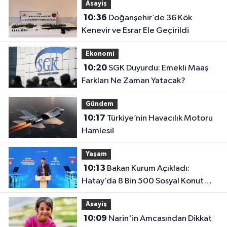
Asayiş
10:36
Doğanşehir’de 36 Kök
Kenevir ve Esrar Ele Geçirildi
Ekonomi
10:20
SGK Duyurdu: Emekli Maaş
Farkları Ne Zaman Yatacak?
Gündem
10:17
Türkiye’nin Havacılık Motoru
Hamlesi!
Yaşam
10:13
Bakan Kurum Açıkladı:
Hatay’da 8 Bin 500 Sosyal Konut
Ekimde Teslim Edilecek..
Asayiş
10:09
Narin'in Amcasından Dikkat