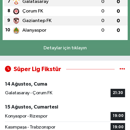
7
Galatasaray
0
0
8
Çorum FK
0
0
9
Gaziantep FK
0
0
10
Alanyaspor
0
0
Detaylar için tıklayın
Süper Lig Fikstür
14 Ağustos, Cuma
Galatasaray - Çorum FK
21:30
15 Ağustos, Cumartesi
Konyaspor - Rizespor
19:00
Kasımpaşa - Trabzonspor
19:00