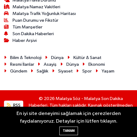
Malatya Hava Durumu
Malatya Namaz Vakitleri
Malatya Trafik Yoğunluk Haritası
Puan Durumu ve Fikstür
Tüm Manşetler
Son Dakika Haberleri
Haber Arşivi
Bilim & Teknoloji
Dünya
Kültür & Sanat
Resmi İlanlar
Asayiş
Dünya
Ekonomi
Gündem
Sağlık
Siyaset
Spor
Yaşam
© 2026 Malatya Söz - Malatya Son Dakika
RSS
Haberleri. Tüm hakları saklıdır. Kaynak gösterilmeden
alıntı yapılamaz.
En iyi site deneyimi sağlamak için çerezlerden
faydalanıyoruz. Detaylar için lütfen tıklayın.
Haber Yazılımı:
TE Bilişim
TAMAM