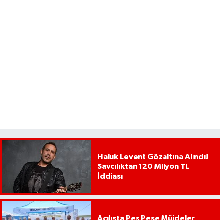
Haluk Levent Gözaltına Alındı!
Savcılıktan 120 Milyon TL
İddiası
Açılışta Peş Peşe Müjdeler