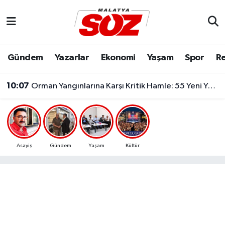
Asayiş
Malatya Nöbetçi Eczaneler
Gündem
Yazarlar
Ekonomi
Yaşam
Spor
Re
Bilim & Teknoloji
Malatya Hava Durumu
10:07
Orman Yangınlarına Karşı Kritik Hamle: 55 Yeni Yangın Havuzu Daha Hizmete Alınacak..
Dünya
Malatya Namaz Vakitleri
Eğitim
Malatya Trafik Yoğunluk Haritası
Ekonomi
Süper Lig Puan Durumu ve Fikstür
Asayiş
Gündem
Yaşam
Kültür
Gündem
Tüm Manşetler
Kültür & Sanat
Son Dakika Haberleri
Resmi İlanlar
Haber Arşivi