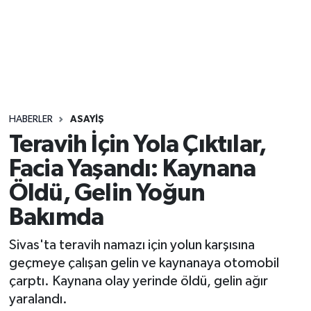
Sağlık
Seri İlan
Siyaset
HABERLER
ASAYIŞ
Spor
Teravih İçin Yola Çıktılar,
Facia Yaşandı: Kaynana
Yaşam
Öldü, Gelin Yoğun
Bakımda
Sivas'ta teravih namazı için yolun karşısına
geçmeye çalışan gelin ve kaynanaya otomobil
çarptı. Kaynana olay yerinde öldü, gelin ağır
yaralandı.