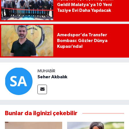
Geldi! Malatya'ya 10 Yeni
Taziye Evi Daha Yapılacak
Amedspor’da Transfer
Bombası: Gözler Dünya
Kupası’nda!
MUHABIR
Seher Akbalık
Bunlar da ilginizi çekebilir