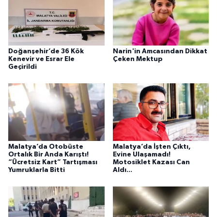
Doğanşehir’de 36 Kök
Narin'in Amcasından Dikkat
Kenevir ve Esrar Ele
Çeken Mektup
Geçirildi
Malatya’da Otobüste
Malatya’da İşten Çıktı,
Ortalık Bir Anda Karıştı!
Evine Ulaşamadı!
“Ücretsiz Kart” Tartışması
Motosiklet Kazası Can
Yumruklarla Bitti
Aldı...