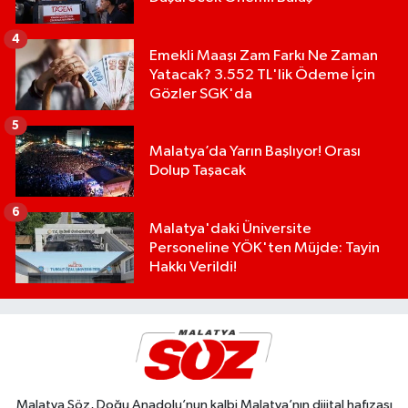
4
Emekli Maaşı Zam Farkı Ne Zaman
Yatacak? 3.552 TL'lik Ödeme İçin
Gözler SGK'da
5
Malatya’da Yarın Başlıyor! Orası
Dolup Taşacak
6
Malatya'daki Üniversite
Personeline YÖK'ten Müjde: Tayin
Hakkı Verildi!
Malatya Söz, Doğu Anadolu’nun kalbi Malatya’nın dijital hafızası