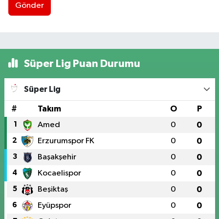
Gönder
Süper Lig Puan Durumu
Süper Lig
#
Takım
O
P
1
Amed
0
0
2
Erzurumspor FK
0
0
3
Başakşehir
0
0
4
Kocaelispor
0
0
5
Beşiktaş
0
0
6
Eyüpspor
0
0