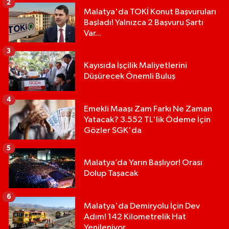
2
Malatya'da TOKİ Konut Başvuruları
Başladı! Yalnızca 2 Başvuru Şartı
Var...
3
Kayısıda İşçilik Maliyetlerini
Düşürecek Önemli Buluş
4
Emekli Maaşı Zam Farkı Ne Zaman
Yatacak? 3.552 TL'lik Ödeme İçin
Gözler SGK'da
5
Malatya’da Yarın Başlıyor! Orası
Dolup Taşacak
6
Malatya'da Demiryolu İçin Dev
Adım! 142 Kilometrelik Hat
Yenileniyor