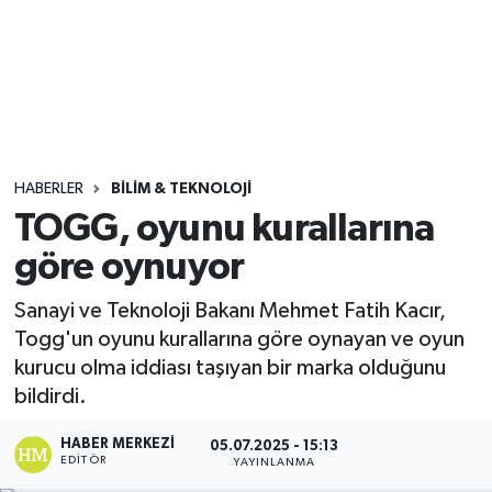
Sağlık
Seri İlan
Siyaset
HABERLER
BILIM & TEKNOLOJI
Spor
TOGG, oyunu kurallarına
göre oynuyor
Yaşam
Sanayi ve Teknoloji Bakanı Mehmet Fatih Kacır,
Togg'un oyunu kurallarına göre oynayan ve oyun
kurucu olma iddiası taşıyan bir marka olduğunu
bildirdi.
HABER MERKEZI
05.07.2025 - 15:13
EDITÖR
YAYINLANMA