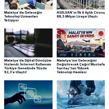
Malatya’da Geleceğin
ASELSAN'ın İlk 6 Aylık Cirosu
Teknoloji Uzmanları
88,5 Milyar Liraya Ulaştı
Yetişiyor
Malatya’da Dijital Dönüşüm
Malatya'nın Geleceğini
Hızlandı: İnternet Kullanımı
Değiştirecek Çağrı! Mustafa
Türkiye Genelinde Yüzde
Sarıtaç'tan Yüksek
92,3’e Ulaştı!
Teknoloji Hamlesi