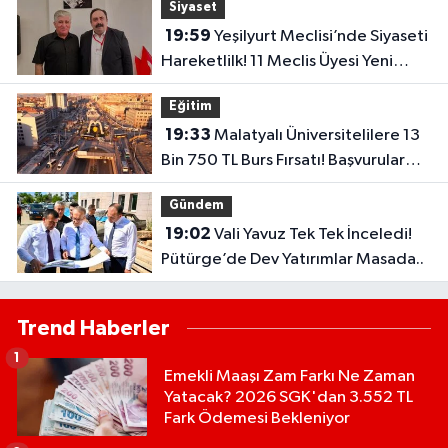
Siyaset
19:59
Yeşilyurt Meclisi’nde Siyaseti
Hareketlilk! 11 Meclis Üyesi Yeni
Parti’ye Katıldı..
Eğitim
19:33
Malatyalı Üniversitelilere 13
Bin 750 TL Burs Fırsatı! Başvurular
Başlıyor...
Gündem
19:02
Vali Yavuz Tek Tek İnceledi!
Pütürge’de Dev Yatırımlar Masada..
Trend Haberler
1
Emekli Maaşı Zam Farkı Ne Zaman
Yatacak? 2026 SGK'dan 3.552 TL
Fark Ödemesi Bekleniyor