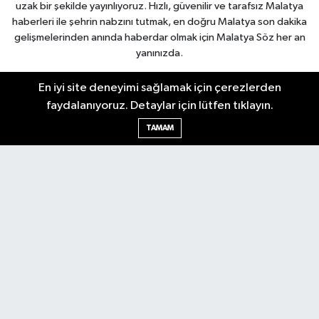
uzak bir şekilde yayınlıyoruz. Hızlı, güvenilir ve tarafsız Malatya
haberleri ile şehrin nabzını tutmak, en doğru Malatya son dakika
gelişmelerinden anında haberdar olmak için Malatya Söz her an
yanınızda.
En iyi site deneyimi sağlamak için çerezlerden
Malatya Nöbetçi Eczaneler
faydalanıyoruz. Detaylar için lütfen tıklayın.
Malatya Hava Durumu
Malatya Namaz Vakitleri
TAMAM
Malatya Trafik Yoğunluk Haritası
Puan Durumu ve Fikstür
Tüm Manşetler
Son Dakika Haberleri
Haber Arşivi
Bilim & Teknoloji
Dünya
Kültür & Sanat
Resmi İlanlar
Asayiş
Dünya
Ekonomi
Gündem
Sağlık
Siyaset
Spor
Yaşam