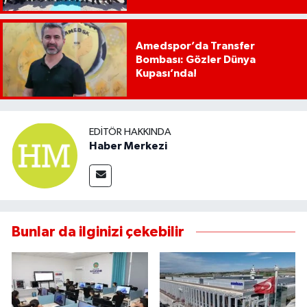
Amedspor’da Transfer
Bombası: Gözler Dünya
Kupası’nda!
EDITÖR HAKKINDA
Haber Merkezi
Bunlar da ilginizi çekebilir