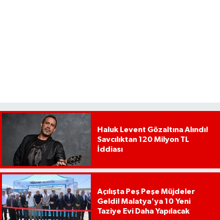
Haluk Levent Gözaltına Alındı!
Savcılıktan 120 Milyon TL
İddiası
Açılışta Peş Peşe Müjdeler
Geldi! Malatya'ya 10 Yeni
Taziye Evi Daha Yapılacak