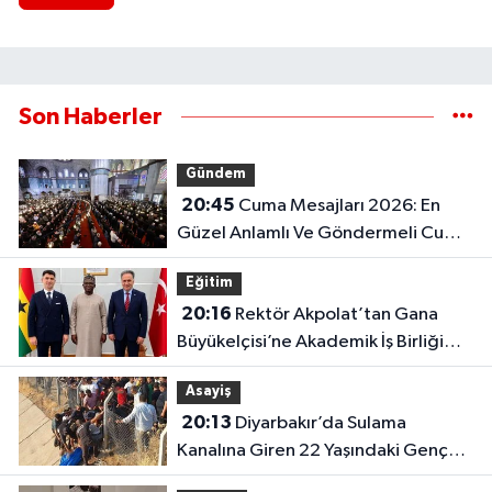
Son Haberler
Gündem
20:45
Cuma Mesajları 2026: En
Güzel Anlamlı Ve Göndermeli Cuma
Sözleri..
Eğitim
20:16
Rektör Akpolat’tan Gana
Büyükelçisi’ne Akademik İş Birliği
Ziyareti!
Asayiş
20:13
Diyarbakır’da Sulama
Kanalına Giren 22 Yaşındaki Genç
Hayatını Kaybetti!