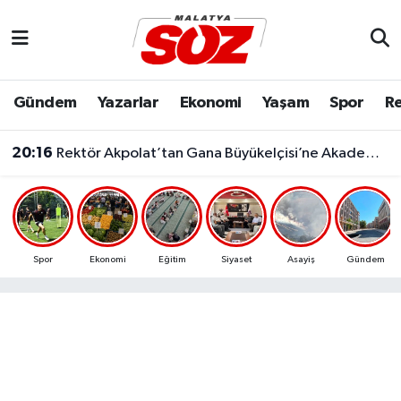
Asayiş
Malatya Nöbetçi Eczaneler
Gündem
Yazarlar
Ekonomi
Yaşam
Spor
Re
Bilim & Teknoloji
Malatya Hava Durumu
20:16
Rektör Akpolat’tan Gana Büyükelçisi’ne Akademik İş Birliği Ziyareti!
Dünya
Malatya Namaz Vakitleri
Eğitim
Malatya Trafik Yoğunluk Haritası
Ekonomi
Süper Lig Puan Durumu ve Fikstür
Spor
Ekonomi
Eğitim
Siyaset
Asayiş
Gündem
Gündem
Tüm Manşetler
Kültür & Sanat
Son Dakika Haberleri
Resmi İlanlar
Haber Arşivi