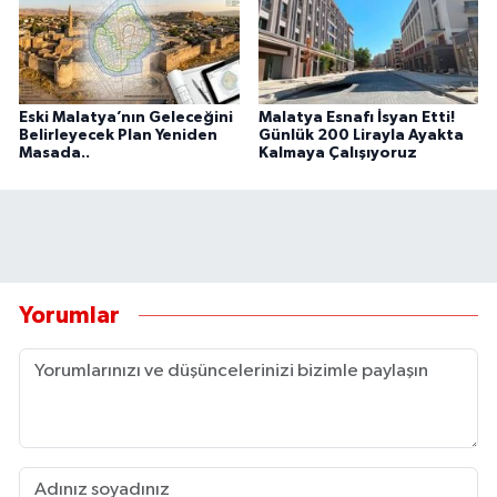
Eski Malatya’nın Geleceğini
Malatya Esnafı İsyan Etti!
Belirleyecek Plan Yeniden
Günlük 200 Lirayla Ayakta
Masada..
Kalmaya Çalışıyoruz
Yorumlar