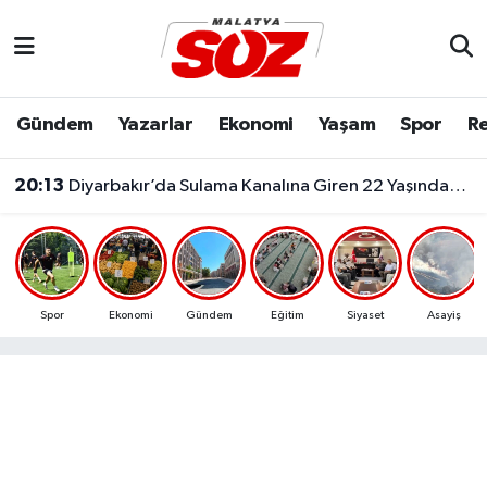
Asayiş
Malatya Nöbetçi Eczaneler
Gündem
Yazarlar
Ekonomi
Yaşam
Spor
Re
Bilim & Teknoloji
Malatya Hava Durumu
20:13
Diyarbakır’da Sulama Kanalına Giren 22 Yaşındaki Genç Hayatını Kaybetti!
Dünya
Malatya Namaz Vakitleri
Eğitim
Malatya Trafik Yoğunluk Haritası
Ekonomi
Süper Lig Puan Durumu ve Fikstür
Spor
Ekonomi
Gündem
Eğitim
Siyaset
Asayiş
Gündem
Tüm Manşetler
Kültür & Sanat
Son Dakika Haberleri
Resmi İlanlar
Haber Arşivi