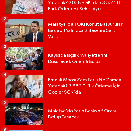
Yatacak? 2026 SGK'dan 3.552 TL
Fark Ödemesi Bekleniyor
2
Malatya'da TOKİ Konut Başvuruları
Başladı! Yalnızca 2 Başvuru Şartı
Var...
3
Kayısıda İşçilik Maliyetlerini
Düşürecek Önemli Buluş
4
Emekli Maaşı Zam Farkı Ne Zaman
Yatacak? 3.552 TL'lik Ödeme İçin
Gözler SGK'da
5
Malatya’da Yarın Başlıyor! Orası
Dolup Taşacak
6