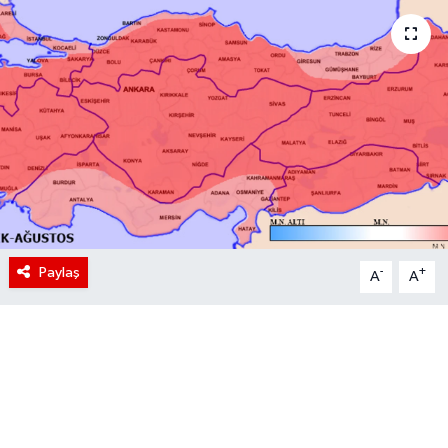
Paylaş
-
+
A
A