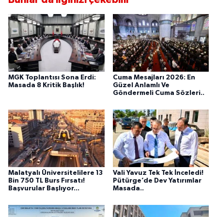
MGK Toplantısı Sona Erdi:
Cuma Mesajları 2026: En
Masada 8 Kritik Başlık!
Güzel Anlamlı Ve
Göndermeli Cuma Sözleri..
Malatyalı Üniversitelilere 13
Vali Yavuz Tek Tek İnceledi!
Bin 750 TL Burs Fırsatı!
Pütürge’de Dev Yatırımlar
Başvurular Başlıyor...
Masada..