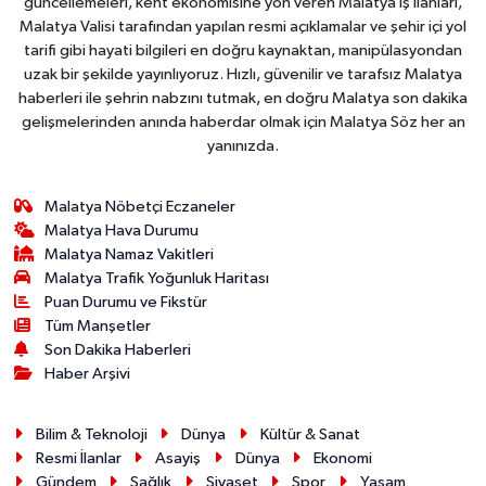
güncellemeleri, kent ekonomisine yön veren Malatya iş ilanları,
Malatya Valisi tarafından yapılan resmi açıklamalar ve şehir içi yol
tarifi gibi hayati bilgileri en doğru kaynaktan, manipülasyondan
uzak bir şekilde yayınlıyoruz. Hızlı, güvenilir ve tarafsız Malatya
haberleri ile şehrin nabzını tutmak, en doğru Malatya son dakika
gelişmelerinden anında haberdar olmak için Malatya Söz her an
yanınızda.
Malatya Nöbetçi Eczaneler
Malatya Hava Durumu
Malatya Namaz Vakitleri
Malatya Trafik Yoğunluk Haritası
Puan Durumu ve Fikstür
Tüm Manşetler
Son Dakika Haberleri
Haber Arşivi
Bilim & Teknoloji
Dünya
Kültür & Sanat
Resmi İlanlar
Asayiş
Dünya
Ekonomi
Gündem
Sağlık
Siyaset
Spor
Yaşam