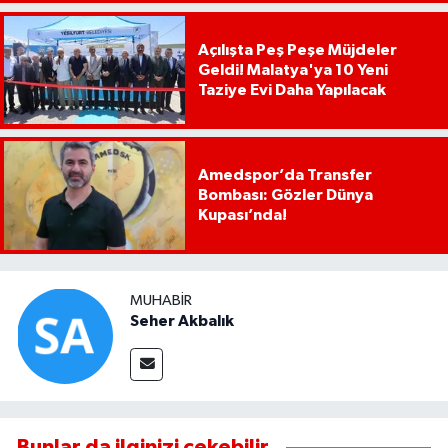
Açılışta Peş Peşe Müjdeler
Geldi! Malatya'ya 10 Yeni
Taziye Evi Daha Yapılacak
Amedspor’da Transfer
Bombası: Gözler Dünya
Kupası’nda!
MUHABIR
Seher Akbalık
Bunlar da ilginizi çekebilir