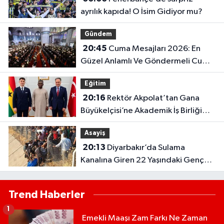
ayrılık kapıda! O İsim Gidiyor mu?
Gündem
20:45
Cuma Mesajları 2026: En
Güzel Anlamlı Ve Göndermeli Cuma
Sözleri..
Eğitim
20:16
Rektör Akpolat’tan Gana
Büyükelçisi’ne Akademik İş Birliği
Ziyareti!
Asayiş
20:13
Diyarbakır’da Sulama
Kanalına Giren 22 Yaşındaki Genç
Hayatını Kaybetti!
Trend Haberler
1
Emekli Maaşı Zam Farkı Ne Zaman