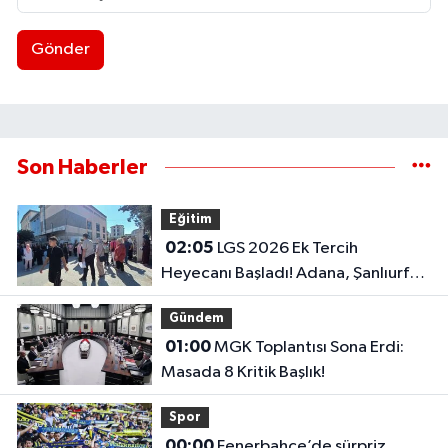
Gönder
Son Haberler
Eğitim
02:05
LGS 2026 Ek Tercih
Heyecanı Başladı! Adana, Şanlıurfa
ve Gaziantep Lise Taban Puanları..
Gündem
01:00
MGK Toplantısı Sona Erdi:
Masada 8 Kritik Başlık!
Spor
00:00
Fenerbahçe’de sürpriz