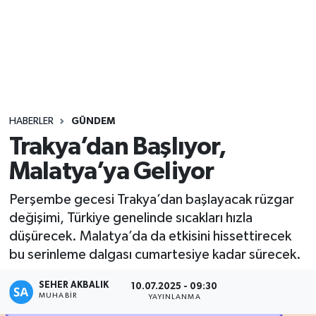
Sağlık
Seri İlan
Siyaset
HABERLER
GÜNDEM
Spor
Trakya’dan Başlıyor,
Malatya’ya Geliyor
Yaşam
Perşembe gecesi Trakya’dan başlayacak rüzgar
değişimi, Türkiye genelinde sıcakları hızla
düşürecek. Malatya’da da etkisini hissettirecek
bu serinleme dalgası cumartesiye kadar sürecek.
SEHER AKBALIK
10.07.2025 - 09:30
MUHABIR
YAYINLANMA