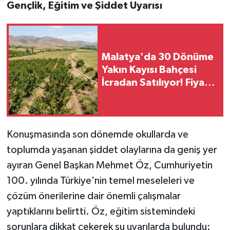
Gençlik, Eğitim ve Şiddet Uyarısı
Malatya'da 30 Dönüme
Yakın Kayısı Bahçesi
İcradan Satılıyor! Fiyatı
Duyan Şaşırıyor
Konuşmasında son dönemde okullarda ve
toplumda yaşanan şiddet olaylarına da geniş yer
ayıran Genel Başkan Mehmet Öz, Cumhuriyetin
100. yılında Türkiye'nin temel meseleleri ve
çözüm önerilerine dair önemli çalışmalar
yaptıklarını belirtti. Öz, eğitim sistemindeki
sorunlara dikkat çekerek şu uyarılarda bulundu: