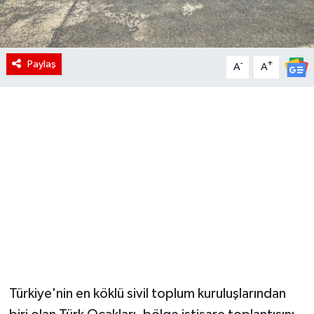
Paylaş
-
+
A
A
Türkiye'nin en köklü sivil toplum kuruluşlarından