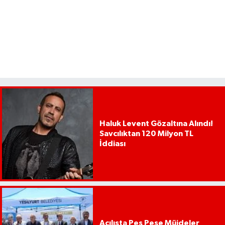
Haluk Levent Gözaltına Alındı!
Savcılıktan 120 Milyon TL
İddiası
Açılışta Peş Peşe Müjdeler