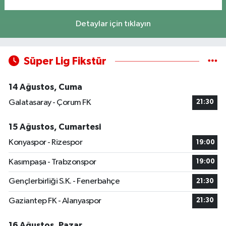
Detaylar için tıklayın
Süper Lig Fikstür
14 Ağustos, Cuma
Galatasaray - Çorum FK
21:30
15 Ağustos, Cumartesi
Konyaspor - Rizespor
19:00
Kasımpaşa - Trabzonspor
19:00
Gençlerbirliği S.K. - Fenerbahçe
21:30
Gaziantep FK - Alanyaspor
21:30
16 Ağustos, Pazar