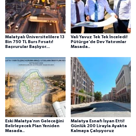
Malatyalı Üniversitelilere 13
Vali Yavuz Tek Tek İnceledi!
Bin 750 TL Burs Fırsatı!
Pütürge’de Dev Yatırımlar
Başvurular Başlıyor...
Masada..
Eski Malatya’nın Geleceğini
Malatya Esnafı İsyan Etti!
Belirleyecek Plan Yeniden
Günlük 200 Lirayla Ayakta
Masada..
Kalmaya Çalışıyoruz