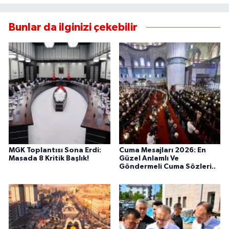
Bunlar da ilginizi çekebilir
MGK Toplantısı Sona Erdi:
Cuma Mesajları 2026: En
Masada 8 Kritik Başlık!
Güzel Anlamlı Ve
Göndermeli Cuma Sözleri..