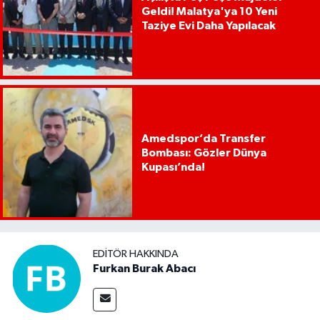
Geldi! Malatya'ya 10 Yeni
Taziye Evi Daha Yapılacak
Amedspor’da Transfer
Bombası: Gözler Dünya
Kupası’nda!
EDITÖR HAKKINDA
Furkan Burak Abacı