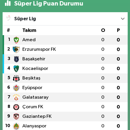
Süper Lig Puan Durumu
Süper Lig
#
Takım
O
P
1
Amed
0
0
2
Erzurumspor FK
0
0
3
Başakşehir
0
0
4
Kocaelispor
0
0
5
Beşiktaş
0
0
6
Eyüpspor
0
0
7
Galatasaray
0
0
8
Çorum FK
0
0
9
Gaziantep FK
0
0
10
Alanyaspor
0
0