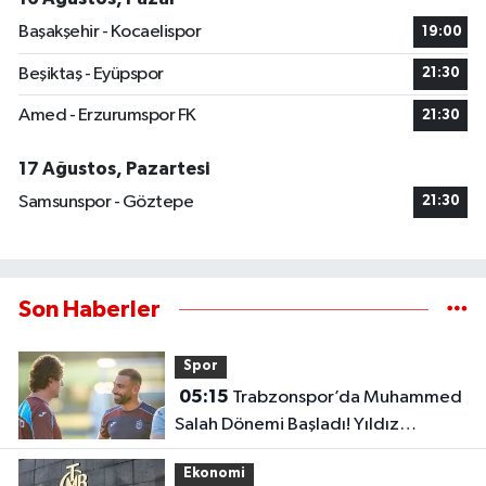
Başakşehir - Kocaelispor
19:00
Beşiktaş - Eyüpspor
21:30
Amed - Erzurumspor FK
21:30
17 Ağustos, Pazartesi
Samsunspor - Göztepe
21:30
Son Haberler
Spor
05:15
Trabzonspor’da Muhammed
Salah Dönemi Başladı! Yıldız
Futbolcu İlk Antrenmanına Çıktı..
Ekonomi