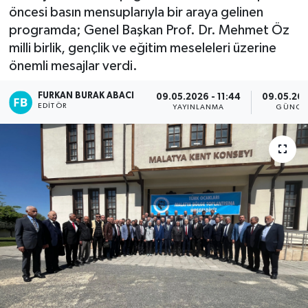
öncesi basın mensuplarıyla bir araya gelinen
programda; Genel Başkan Prof. Dr. Mehmet Öz
milli birlik, gençlik ve eğitim meseleleri üzerine
önemli mesajlar verdi.
FURKAN BURAK ABACI
09.05.2026 - 11:44
09.05.202
EDITÖR
YAYINLANMA
GÜNCE