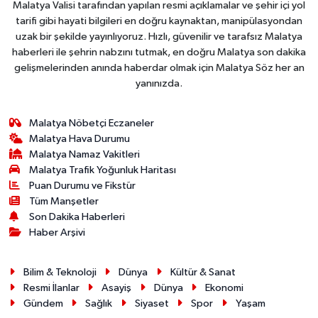
Malatya Valisi tarafından yapılan resmi açıklamalar ve şehir içi yol
tarifi gibi hayati bilgileri en doğru kaynaktan, manipülasyondan
uzak bir şekilde yayınlıyoruz. Hızlı, güvenilir ve tarafsız Malatya
haberleri ile şehrin nabzını tutmak, en doğru Malatya son dakika
gelişmelerinden anında haberdar olmak için Malatya Söz her an
yanınızda.
Malatya Nöbetçi Eczaneler
Malatya Hava Durumu
Malatya Namaz Vakitleri
Malatya Trafik Yoğunluk Haritası
Puan Durumu ve Fikstür
Tüm Manşetler
Son Dakika Haberleri
Haber Arşivi
Bilim & Teknoloji
Dünya
Kültür & Sanat
Resmi İlanlar
Asayiş
Dünya
Ekonomi
Gündem
Sağlık
Siyaset
Spor
Yaşam