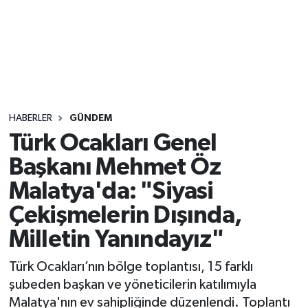
Sağlık
Seri İlan
Siyaset
HABERLER
GÜNDEM
Spor
Türk Ocakları Genel
Başkanı Mehmet Öz
Yaşam
Malatya'da: "Siyasi
Çekişmelerin Dışında,
Milletin Yanındayız"
Türk Ocakları’nın bölge toplantısı, 15 farklı
şubeden başkan ve yöneticilerin katılımıyla
Malatya'nın ev sahipliğinde düzenlendi. Toplantı