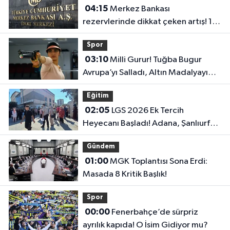
04:15
Merkez Bankası
rezervlerinde dikkat çeken artış! 1
haftada 1,8 milyar dolar yükseldi..
Spor
03:10
Milli Gurur! Tuğba Bugur
Avrupa’yı Salladı, Altın Madalyayı
Türkiye’ye Getirdi..
Eğitim
02:05
LGS 2026 Ek Tercih
Heyecanı Başladı! Adana, Şanlıurfa
ve Gaziantep Lise Taban Puanları..
Gündem
01:00
MGK Toplantısı Sona Erdi:
Masada 8 Kritik Başlık!
Spor
00:00
Fenerbahçe’de sürpriz
ayrılık kapıda! O İsim Gidiyor mu?