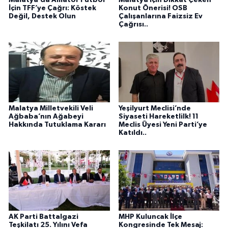
Malatya’da Amatör Futbol
Malatya İçin Dikkat Çeken
İçin TFF’ye Çağrı: Köstek
Konut Önerisi! OSB
Değil, Destek Olun
Çalışanlarına Faizsiz Ev
Çağrısı..
Malatya Milletvekili Veli
Yeşilyurt Meclisi’nde
Ağbaba’nın Ağabeyi
Siyaseti Hareketlilk! 11
Hakkında Tutuklama Kararı
Meclis Üyesi Yeni Parti’ye
Katıldı..
AK Parti Battalgazi
MHP Kuluncak İlçe
Teşkilatı 25. Yılını Vefa
Kongresinde Tek Mesaj: