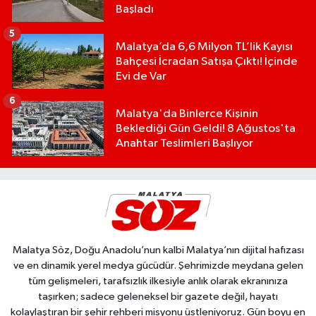
Başladı
5
Malatya’da 6,6 Milyon TL’lik Kayısı
Bahçesi İcradan Satışa Çıktı! İçinde
Evi de Var
6
Malatya'da Binlerce Kişinin
Beklediği Gün Geldi! 8 Ağustos'ta
Anahtar Teslimleri Başlıyor
Malatya Söz, Doğu Anadolu’nun kalbi Malatya’nın dijital hafızası
ve en dinamik yerel medya gücüdür. Şehrimizde meydana gelen
tüm gelişmeleri, tarafsızlık ilkesiyle anlık olarak ekranınıza
taşırken; sadece geleneksel bir gazete değil, hayatı
kolaylaştıran bir şehir rehberi misyonu üstleniyoruz. Gün boyu en