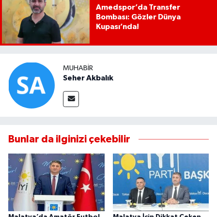
Amedspor’da Transfer
Bombası: Gözler Dünya
Kupası’nda!
MUHABIR
Seher Akbalık
Bunlar da ilginizi çekebilir