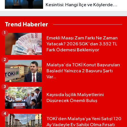
Kesintisi: Hangi İlçe ve Köylerde
Elektrikler Kesilecek?
Trend Haberler
1
Emekli Maaşı Zam Farkı Ne Zaman
Yatacak? 2026 SGK'dan 3.552 TL
Fark Ödemesi Bekleniyor
2
Malatya'da TOKİ Konut Başvuruları
Başladı! Yalnızca 2 Başvuru Şartı
Var...
3
Kayısıda İşçilik Maliyetlerini
Düşürecek Önemli Buluş
4
TOKİ’den Malatya’ya Yeni Satış! 120
Ay Vadeyle Ev Sahibi Olma Fırsatı