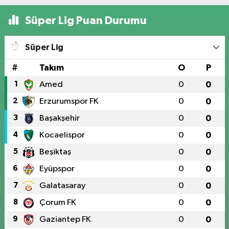
Süper Lig Puan Durumu
Süper Lig
#
Takım
O
P
1
Amed
0
0
2
Erzurumspor FK
0
0
3
Başakşehir
0
0
4
Kocaelispor
0
0
5
Beşiktaş
0
0
6
Eyüpspor
0
0
7
Galatasaray
0
0
8
Çorum FK
0
0
9
Gaziantep FK
0
0