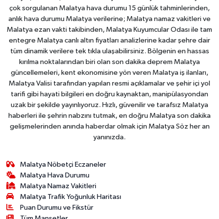
çok sorgulanan Malatya hava durumu 15 günlük tahminlerinden,
anlık hava durumu Malatya verilerine; Malatya namaz vakitleri ve
Malatya ezan vakti takibinden, Malatya Kuyumcular Odası ile tam
entegre Malatya canlı altın fiyatları analizlerine kadar şehre dair
tüm dinamik verilere tek tıkla ulaşabilirsiniz. Bölgenin en hassas
kırılma noktalarından biri olan son dakika deprem Malatya
güncellemeleri, kent ekonomisine yön veren Malatya iş ilanları,
Malatya Valisi tarafından yapılan resmi açıklamalar ve şehir içi yol
tarifi gibi hayati bilgileri en doğru kaynaktan, manipülasyondan
uzak bir şekilde yayınlıyoruz. Hızlı, güvenilir ve tarafsız Malatya
haberleri ile şehrin nabzını tutmak, en doğru Malatya son dakika
gelişmelerinden anında haberdar olmak için Malatya Söz her an
yanınızda.
Malatya Nöbetçi Eczaneler
Malatya Hava Durumu
Malatya Namaz Vakitleri
Malatya Trafik Yoğunluk Haritası
Puan Durumu ve Fikstür
Tüm Manşetler