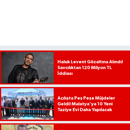
Haluk Levent Gözaltına Alındı!
Savcılıktan 120 Milyon TL
İddiası
Açılışta Peş Peşe Müjdeler
Geldi! Malatya'ya 10 Yeni
Taziye Evi Daha Yapılacak