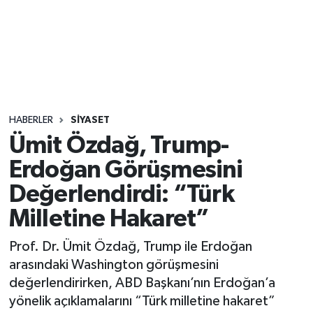
Sağlık
Seri İlan
Siyaset
HABERLER
SIYASET
Spor
Ümit Özdağ, Trump-
Erdoğan Görüşmesini
Yaşam
Değerlendirdi: “Türk
Milletine Hakaret”
Prof. Dr. Ümit Özdağ, Trump ile Erdoğan
arasındaki Washington görüşmesini
değerlendirirken, ABD Başkanı’nın Erdoğan’a
yönelik açıklamalarını “Türk milletine hakaret”