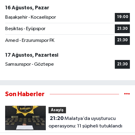
16 Ağustos, Pazar
Başakşehir - Kocaelispor
19:00
Beşiktaş - Eyüpspor
21:30
Amed - Erzurumspor FK
21:30
17 Ağustos, Pazartesi
Samsunspor - Göztepe
21:30
Son Haberler
Asayiş
21:20
Malatya’da uyuşturucu
operasyonu: 11 şüpheli tutuklandı