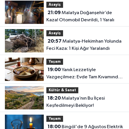
Asayiş
21:09
Malatya Doğanşehir’de
Kaza! Otomobil Devrildi, 1 Yaralı
Asayiş
20:57
Malatya-Hekimhan Yolunda
Feci Kaza: 1 Kişi Ağır Yaralandı
Yaşam
19:00
Yanık Lezzetiyle
Vazgeçilmez: Evde Tam Kıvamında
Kazandibi Tarifi
Kültür & Sanat
18:20
Malatya’nın Bu İlçesi
Keşfedilmeyi Bekliyor!
Yaşam
18:00
Bingöl'de 9 Ağustos Elektrik