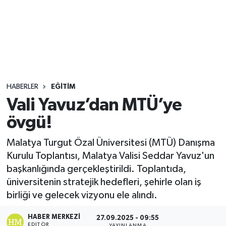
Sağlık
Seri İlan
Siyaset
HABERLER
EĞITIM
Spor
Vali Yavuz’dan MTÜ’ye
övgü!
Yaşam
Malatya Turgut Özal Üniversitesi (MTÜ) Danışma
Kurulu Toplantısı, Malatya Valisi Seddar Yavuz'un
başkanlığında gerçekleştirildi. Toplantıda,
üniversitenin stratejik hedefleri, şehirle olan iş
birliği ve gelecek vizyonu ele alındı.
HABER MERKEZI
27.09.2025 - 09:55
EDITÖR
YAYINLANMA