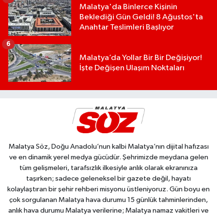
Malatya'da Binlerce Kişinin
Beklediği Gün Geldi! 8 Ağustos'ta
Anahtar Teslimleri Başlıyor
6
Malatya’da Yollar Bir Bir Değişiyor!
İşte Değişen Ulaşım Noktaları
Malatya Söz, Doğu Anadolu’nun kalbi Malatya’nın dijital hafızası
ve en dinamik yerel medya gücüdür. Şehrimizde meydana gelen
tüm gelişmeleri, tarafsızlık ilkesiyle anlık olarak ekranınıza
taşırken; sadece geleneksel bir gazete değil, hayatı
kolaylaştıran bir şehir rehberi misyonu üstleniyoruz. Gün boyu en
çok sorgulanan Malatya hava durumu 15 günlük tahminlerinden,
anlık hava durumu Malatya verilerine; Malatya namaz vakitleri ve