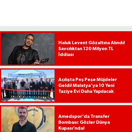
Haluk Levent Gözaltına Alındı!
Savcılıktan 120 Milyon TL
İddiası
Açılışta Peş Peşe Müjdeler
Geldi! Malatya'ya 10 Yeni
Taziye Evi Daha Yapılacak
Amedspor’da Transfer
Bombası: Gözler Dünya
Kupası’nda!