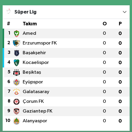
Süper Lig
#
Takım
O
P
1
Amed
0
0
2
Erzurumspor FK
0
0
3
Başakşehir
0
0
4
Kocaelispor
0
0
5
Beşiktaş
0
0
6
Eyüpspor
0
0
7
Galatasaray
0
0
8
Çorum FK
0
0
9
Gaziantep FK
0
0
10
Alanyaspor
0
0