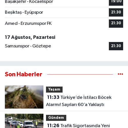
Başakşehir - Kocaelispor
19:00
Beşiktaş - Eyüpspor
21:30
Amed - Erzurumspor FK
21:30
17 Ağustos, Pazartesi
Samsunspor - Göztepe
21:30
Son Haberler
Yaşam
11:33
Türkiye’de İstilacı Böcek
Alarmı! Sayıları 60’a Yaklaştı
Gündem
11:26
Trafik Sigortasında Yeni