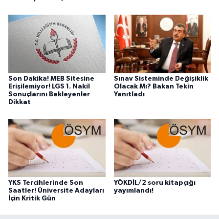
Son Dakika! MEB Sitesine
Sınav Sisteminde Değişiklik
Erişilemiyor! LGS 1. Nakil
Olacak Mı? Bakan Tekin
Sonuçlarını Bekleyenler
Yanıtladı
Dikkat
YKS Tercihlerinde Son
YÖKDİL/2 soru kitapçığı
Saatler! Üniversite Adayları
yayımlandı!
İçin Kritik Gün