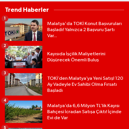
Trend Haberler
1
Malatya'da TOKİ Konut Başvuruları
Başladı! Yalnızca 2 Başvuru Şartı
Var...
2
Kayısıda İşçilik Maliyetlerini
Düşürecek Önemli Buluş
3
TOKİ’den Malatya’ya Yeni Satış! 120
Ay Vadeyle Ev Sahibi Olma Fırsatı
Başladı
4
Malatya’da 6,6 Milyon TL’lik Kayısı
Bahçesi İcradan Satışa Çıktı! İçinde
Evi de Var
5