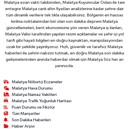
Malatya ezan vakti takibinden, Malatya Kuyumcular Odası ile tam
entegre Malatya canlı altın fiyatları analizlerine kadar şehre dair
tüm dinamik verilere tek tıkla ulaşabilirsiniz. Bölgenin en hassas
kırılma noktalarından biri olan son dakika deprem Malatya
güncellemeleri, kent ekonomisine yön veren Malatya iş ilanları,
Malatya Valisi tarafından yapılan resmi açıklamalar ve şehir içi yol
tarifi gibi hayati bilgileri en doğru kaynaktan, manipülasyondan
uzak bir şekilde yayınlıyoruz. Hızlı, güvenilir ve tarafsız Malatya
haberleri ile şehrin nabzını tutmak, en doğru Malatya son dakika
gelişmelerinden anında haberdar olmak için Malatya Söz her an
yanınızda.
Malatya Nöbetçi Eczaneler
Malatya Hava Durumu
Malatya Namaz Vakitleri
Malatya Trafik Yoğunluk Haritası
Puan Durumu ve Fikstür
Tüm Manşetler
Son Dakika Haberleri
Haber Arşivi