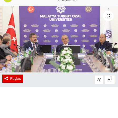
Paylaş
-
+
A
A