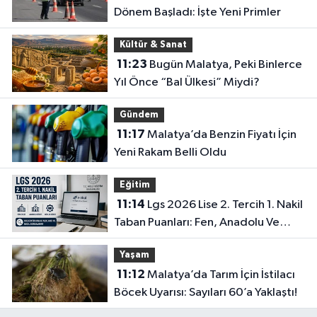
Dönem Başladı: İşte Yeni Primler
Kültür & Sanat
11:23
Bugün Malatya, Peki Binlerce
Yıl Önce “Bal Ülkesi” Miydi?
Gündem
11:17
Malatya’da Benzin Fiyatı İçin
Yeni Rakam Belli Oldu
Eğitim
11:14
Lgs 2026 Lise 2. Tercih 1. Nakil
Taban Puanları: Fen, Anadolu Ve
Meslek Liselerinde Boş Kontenjanlar
Yaşam
Açıklandı Mı?
11:12
Malatya’da Tarım İçin İstilacı
Böcek Uyarısı: Sayıları 60’a Yaklaştı!