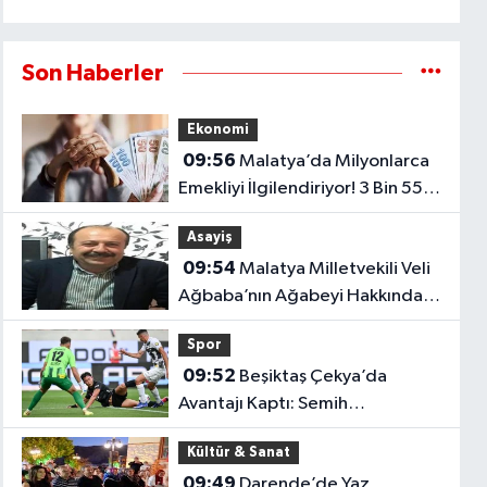
Son Haberler
Ekonomi
09:56
Malatya’da Milyonlarca
Emekliyi İlgilendiriyor! 3 Bin 552
TL Maaş Farkı Hesaplara Yatıyor..
Asayiş
09:54
Malatya Milletvekili Veli
Ağbaba’nın Ağabeyi Hakkında
Tutuklama Kararı
Spor
09:52
Beşiktaş Çekya’da
Avantajı Kaptı: Semih
Kılıçsoy’dan Kritik Gol
Kültür & Sanat
09:49
Darende’de Yaz