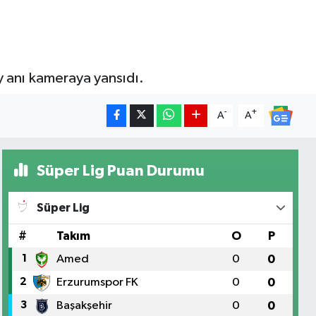
y anı kameraya yansıdı.
-
+
A
A
Süper Lig Puan Durumu
Süper Lig
#
Takım
O
P
1
Amed
0
0
2
Erzurumspor FK
0
0
3
Başakşehir
0
0