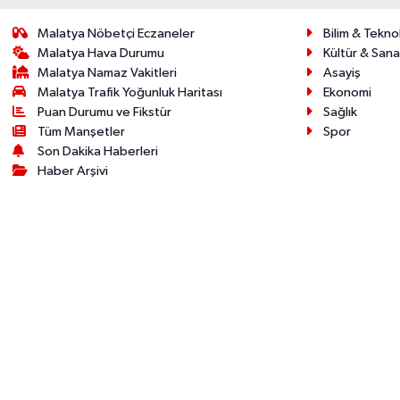
Malatya Nöbetçi Eczaneler
Bilim & Teknol
Malatya Hava Durumu
Kültür & Sana
Malatya Namaz Vakitleri
Asayiş
Malatya Trafik Yoğunluk Haritası
Ekonomi
Puan Durumu ve Fikstür
Sağlık
Tüm Manşetler
Spor
Son Dakika Haberleri
Haber Arşivi