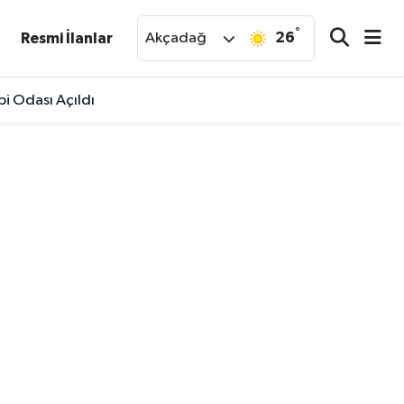
°
26
Resmi İlanlar
Akçadağ
 Odası Açıldı