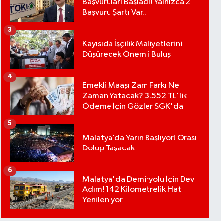
Başvuruları Başladı! Yalnızca 2
Başvuru Şartı Var...
3
Kayısıda İşçilik Maliyetlerini
Düşürecek Önemli Buluş
4
Emekli Maaşı Zam Farkı Ne
Zaman Yatacak? 3.552 TL'lik
Ödeme İçin Gözler SGK'da
5
Malatya’da Yarın Başlıyor! Orası
Dolup Taşacak
6
Malatya'da Demiryolu İçin Dev
Adım! 142 Kilometrelik Hat
Yenileniyor