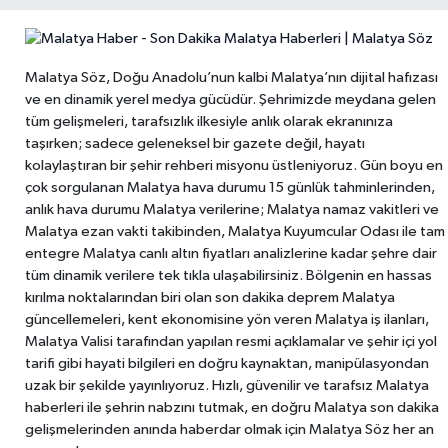
Malatya Söz, Doğu Anadolu’nun kalbi Malatya’nın dijital hafızası
ve en dinamik yerel medya gücüdür. Şehrimizde meydana gelen
tüm gelişmeleri, tarafsızlık ilkesiyle anlık olarak ekranınıza
taşırken; sadece geleneksel bir gazete değil, hayatı
kolaylaştıran bir şehir rehberi misyonu üstleniyoruz. Gün boyu en
çok sorgulanan Malatya hava durumu 15 günlük tahminlerinden,
anlık hava durumu Malatya verilerine; Malatya namaz vakitleri ve
Malatya ezan vakti takibinden, Malatya Kuyumcular Odası ile tam
entegre Malatya canlı altın fiyatları analizlerine kadar şehre dair
tüm dinamik verilere tek tıkla ulaşabilirsiniz. Bölgenin en hassas
kırılma noktalarından biri olan son dakika deprem Malatya
güncellemeleri, kent ekonomisine yön veren Malatya iş ilanları,
Malatya Valisi tarafından yapılan resmi açıklamalar ve şehir içi yol
tarifi gibi hayati bilgileri en doğru kaynaktan, manipülasyondan
uzak bir şekilde yayınlıyoruz. Hızlı, güvenilir ve tarafsız Malatya
haberleri ile şehrin nabzını tutmak, en doğru Malatya son dakika
gelişmelerinden anında haberdar olmak için Malatya Söz her an