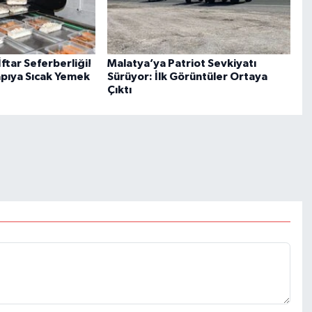
ftar Seferberliği!
Malatya’ya Patriot Sevkiyatı
pıya Sıcak Yemek
Sürüyor: İlk Görüntüler Ortaya
Çıktı