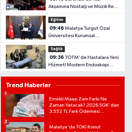
Akşamına Nostalji ve Müzik Renk
Kattı
Eğitim
09:46
Malatya Turgut Özal
Üniversitesi Kurumsal
Akreditasyon Belgesi Aldı
Sağlık
09:36
TÖTM'de Hastalara Yeni
Hizmet! Modern Endoskopi
Odası Açıldı
Trend Haberler
1
Emekli Maaşı Zam Farkı Ne
Zaman Yatacak? 2026 SGK'dan
3.552 TL Fark Ödemesi
Bekleniyor
2
Malatya'da TOKİ Konut