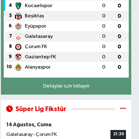
4
Kocaelispor
0
0
5
Beşiktaş
0
0
6
Eyüpspor
0
0
7
Galatasaray
0
0
8
Çorum FK
0
0
9
Gaziantep FK
0
0
10
Alanyaspor
0
0
Detaylar için tıklayın
Süper Lig Fikstür
14 Ağustos, Cuma
Galatasaray - Çorum FK
21:30