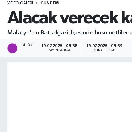
VIDEO GALERI
GÜNDEM
Sağlık
Alacak verecek ka
Seri İlan
Malatya'nın Battalgazi ilçesinde husumetliler a
Siyaset
EDITÖR
19.07.2025 - 09:38
19.07.2025 - 09:39
YAYINLANMA
GÜNCELLEME
Spor
Yaşam