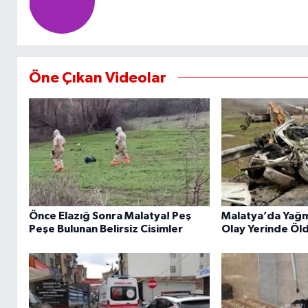
Öne Çıkan Videolar
Önce Elazığ Sonra Malatya! Peş
Malatya’da Yağmu
Peşe Bulunan Belirsiz Cisimler
Olay Yerinde Öl