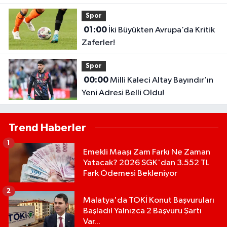
Sonuçları Açıklandı Mı?
Spor
01:00
İki Büyükten Avrupa’da Kritik
Zaferler!
Spor
00:00
Milli Kaleci Altay Bayındır’ın
Yeni Adresi Belli Oldu!
Trend Haberler
1
Emekli Maaşı Zam Farkı Ne Zaman
Yatacak? 2026 SGK'dan 3.552 TL
Fark Ödemesi Bekleniyor
2
Malatya'da TOKİ Konut Başvuruları
Başladı! Yalnızca 2 Başvuru Şartı
Var...