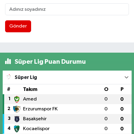
Gönder
Süper Lig Puan Durumu
Süper Lig
#
Takım
O
P
1
Amed
0
0
2
Erzurumspor FK
0
0
3
Başakşehir
0
0
4
Kocaelispor
0
0