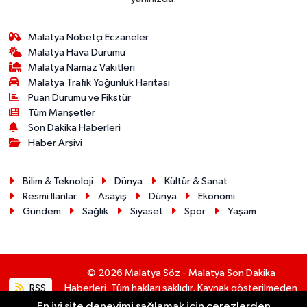
Malatya Nöbetçi Eczaneler
Malatya Hava Durumu
Malatya Namaz Vakitleri
Malatya Trafik Yoğunluk Haritası
Puan Durumu ve Fikstür
Tüm Manşetler
Son Dakika Haberleri
Haber Arşivi
Bilim & Teknoloji
Dünya
Kültür & Sanat
Resmi İlanlar
Asayiş
Dünya
Ekonomi
Gündem
Sağlık
Siyaset
Spor
Yaşam
© 2026 Malatya Söz - Malatya Son Dakika
RSS
Haberleri. Tüm hakları saklıdır. Kaynak gösterilmeden
alıntı yapılamaz.
En iyi site deneyimi sağlamak için çerezlerden