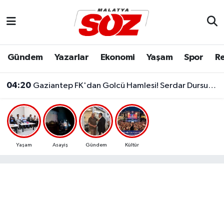
Asayiş
Malatya Nöbetçi Eczaneler
Gündem
Yazarlar
Ekonomi
Yaşam
Spor
Re
Bilim & Teknoloji
Malatya Hava Durumu
04:20
Gaziantep FK'dan Golcü Hamlesi! Serdar Dursun Resmen İmzayı Attı!
Dünya
Malatya Namaz Vakitleri
Eğitim
Malatya Trafik Yoğunluk Haritası
Ekonomi
Süper Lig Puan Durumu ve Fikstür
Yaşam
Asayiş
Gündem
Kültür
Gündem
Tüm Manşetler
Kültür & Sanat
Son Dakika Haberleri
Resmi İlanlar
Haber Arşivi