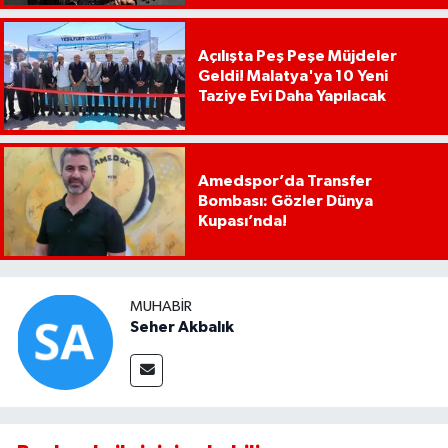
Açılışta Peş Peşe Müjdeler
Geldi! Malatya'ya 10 Yeni
Taziye Evi Daha Yapılacak
Amedspor’da Transfer
Bombası: Gözler Dünya
Kupası’nda!
MUHABIR
Seher Akbalık