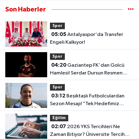
Son Haberler
Spor
05:05
Antalyaspor'da Transfer
Engeli Kalkıyor!
Spor
04:20
Gaziantep FK'dan Golcü
Hamlesi! Serdar Dursun Resmen
İmzayı Attı!
Spor
03:12
Beşiktaşlı Futbolculardan
Sezon Mesajı! "Tek Hedefimiz
Şampiyonluk"
Eğitim
02:07
2026 YKS Tercihleri Ne
Zaman Bitiyor? Üniversite Tercih