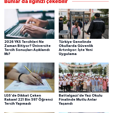
Bunlar da ilginizi çekebilir
2026 YKS Tercihleri Ne
Türkiye Genelinde
Zaman Bitiyor? Üniversite
Okullarda Güvenlik
Tercih Sonuçları Açıklandı
Artırılıyor: İşte Yeni
Mı?
Uygulama
LGS’de Dikkat Çeken
Battalgazi’de Yaz Okulu
Rakam! 221 Bin 597 Öğrenci
Finalinde Mutlu Anlar
Tercih Yapmadı
Yaşandı