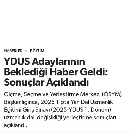
Sağlık
Seri İlan
Siyaset
HABERLER
EĞITIM
Spor
YDUS Adaylarının
Beklediği Haber Geldi:
Yaşam
Sonuçlar Açıklandı
Ölçme, Seçme ve Yerleştirme Merkezi (ÖSYM)
Başkanlığınca, 2025 Tıpta Yan Dal Uzmanlık
Eğitimi Giriş Sınavı (2025-YDUS 1. Dönem)
uzmanlık dalı değişikliği yerleştirme sonuçları
açıklandı.