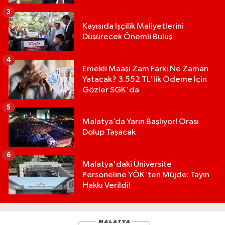
3
Kayısıda İşçilik Maliyetlerini
Düşürecek Önemli Buluş
4
Emekli Maaşı Zam Farkı Ne Zaman
Yatacak? 3.552 TL'lik Ödeme İçin
Gözler SGK'da
5
Malatya’da Yarın Başlıyor! Orası
Dolup Taşacak
6
Malatya'daki Üniversite
Personeline YÖK'ten Müjde: Tayin
Hakkı Verildi!