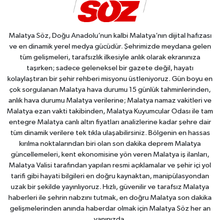
Malatya Söz, Doğu Anadolu’nun kalbi Malatya’nın dijital hafızası
ve en dinamik yerel medya gücüdür. Şehrimizde meydana gelen
tüm gelişmeleri, tarafsızlık ilkesiyle anlık olarak ekranınıza
taşırken; sadece geleneksel bir gazete değil, hayatı
kolaylaştıran bir şehir rehberi misyonu üstleniyoruz. Gün boyu en
çok sorgulanan Malatya hava durumu 15 günlük tahminlerinden,
anlık hava durumu Malatya verilerine; Malatya namaz vakitleri ve
Malatya ezan vakti takibinden, Malatya Kuyumcular Odası ile tam
entegre Malatya canlı altın fiyatları analizlerine kadar şehre dair
tüm dinamik verilere tek tıkla ulaşabilirsiniz. Bölgenin en hassas
kırılma noktalarından biri olan son dakika deprem Malatya
güncellemeleri, kent ekonomisine yön veren Malatya iş ilanları,
Malatya Valisi tarafından yapılan resmi açıklamalar ve şehir içi yol
tarifi gibi hayati bilgileri en doğru kaynaktan, manipülasyondan
uzak bir şekilde yayınlıyoruz. Hızlı, güvenilir ve tarafsız Malatya
haberleri ile şehrin nabzını tutmak, en doğru Malatya son dakika
gelişmelerinden anında haberdar olmak için Malatya Söz her an
yanınızda.