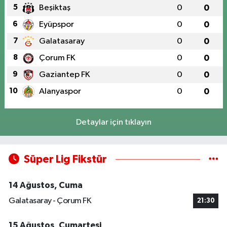
5
Beşiktaş
0
0
6
Eyüpspor
0
0
7
Galatasaray
0
0
8
Çorum FK
0
0
9
Gaziantep FK
0
0
10
Alanyaspor
0
0
Detaylar için tıklayın
Süper Lig Fikstür
14 Ağustos, Cuma
Galatasaray - Çorum FK
21:30
15 Ağustos, Cumartesi