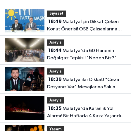
Siyaset
18:49
Malatya İçin Dikkat Çeken
Konut Önerisi! OSB Çalışanlarına
Faizsiz Ev Çağrısı..
Asayiş
18:44
Malatya'da 60 Hanenin
Doğalgaz Tepkisi! "Neden Biz?"
Asayiş
18:39
Malatyalılar Dikkat! "Ceza
Dosyanız Var" Mesajlarına Sakın
Kanmayın
Asayiş
18:35
Malatya'da Karanlık Yol
Alarmı! Bir Haftada 4 Kaza Yaşandı..
Yaşam