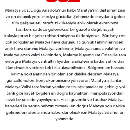
Malatya Söz, Doğu Anadolu’nun kalbi Malatya’nın dijital hafızası
ve en dinamik yerel medya gücüdür. Şehrimizde meydana gelen
tüm gelişmeleri, tarafsızlık ilkesiyle anlık olarak ekranınıza
taşırken; sadece geleneksel bir gazete değil, hayatı
kolaylaştıran bir şehir rehberi misyonu üstleniyoruz. Gün boyu en
çok sorgulanan Malatya hava durumu 15 günlük tahminlerinden,
anlık hava durumu Malatya verilerine; Malatya namaz vakitleri ve
Malatya ezan vakti takibinden, Malatya Kuyumcular Odası ile tam
entegre Malatya canlı altın fiyatları analizlerine kadar şehre dair
tüm dinamik verilere tek tıkla ulaşabilirsiniz. Bölgenin en hassas
kırılma noktalarından biri olan son dakika deprem Malatya
güncellemeleri, kent ekonomisine yön veren Malatya iş ilanları,
Malatya Valisi tarafından yapılan resmi açıklamalar ve şehir içi yol
tarifi gibi hayati bilgileri en doğru kaynaktan, manipülasyondan
uzak bir şekilde yayınlıyoruz. Hızlı, güvenilir ve tarafsız Malatya
haberleri ile şehrin nabzını tutmak, en doğru Malatya son dakika
gelişmelerinden anında haberdar olmak için Malatya Söz her an
yanınızda.