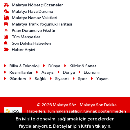
Malatya Nöbetçi Eczaneler
Malatya Hava Durumu
Malatya Namaz Vakitleri
Malatya Trafik Yoğunluk Haritası
Puan Durumu ve Fikstür
Tüm Manşetler
Son Dakika Haberleri
Haber Arşivi
Bilim & Teknoloji
Dünya
Kültür & Sanat
Resmi İlanlar
Asayiş
Dünya
Ekonomi
Gündem
Sağlık
Siyaset
Spor
Yaşam
© 2026 Malatya Söz - Malatya Son Dakika
RSS
Haberleri. Tüm hakları saklıdır. Kaynak gösterilmeden
alıntı yapılamaz.
En iyi site deneyimi sağlamak için çerezlerden
faydalanıyoruz. Detaylar için lütfen tıklayın.