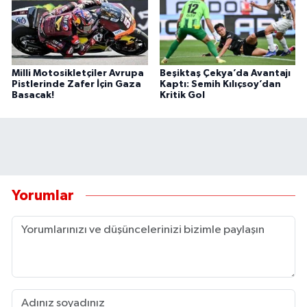
Milli Motosikletçiler Avrupa
Beşiktaş Çekya’da Avantajı
Pistlerinde Zafer İçin Gaza
Kaptı: Semih Kılıçsoy’dan
Basacak!
Kritik Gol
Yorumlar