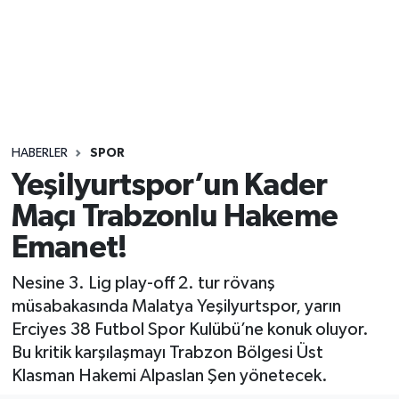
Sağlık
Seri İlan
Siyaset
HABERLER
SPOR
Spor
Yeşilyurtspor’un Kader
Maçı Trabzonlu Hakeme
Yaşam
Emanet!
Nesine 3. Lig play-off 2. tur rövanş
müsabakasında Malatya Yeşilyurtspor, yarın
Erciyes 38 Futbol Spor Kulübü’ne konuk oluyor.
Bu kritik karşılaşmayı Trabzon Bölgesi Üst
Klasman Hakemi Alpaslan Şen yönetecek.