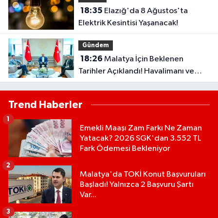
18:35
Elazığ'da 8 Ağustos'ta
Elektrik Kesintisi Yaşanacak!
Gündem
18:26
Malatya İçin Beklenen
Tarihler Açıklandı! Havalimanı ve
Çevre Yolu Açılıyor..
Trend Haberler
1
Emekli Maaşı Zam Farkı Ne Zaman
Yatacak? 2026 SGK'dan 3.552 TL
Fark Ödemesi Bekleniyor
2
Malatya'da TOKİ Konut Başvuruları
Başladı! Yalnızca 2 Başvuru Şartı
Var...
3