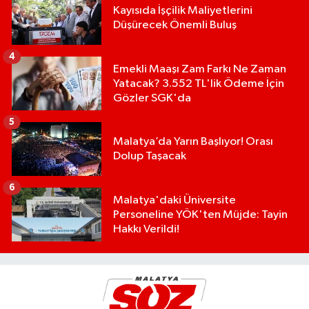
Kayısıda İşçilik Maliyetlerini
Düşürecek Önemli Buluş
4
Emekli Maaşı Zam Farkı Ne Zaman
Yatacak? 3.552 TL'lik Ödeme İçin
Gözler SGK'da
5
Malatya’da Yarın Başlıyor! Orası
Dolup Taşacak
6
Malatya'daki Üniversite
Personeline YÖK'ten Müjde: Tayin
Hakkı Verildi!