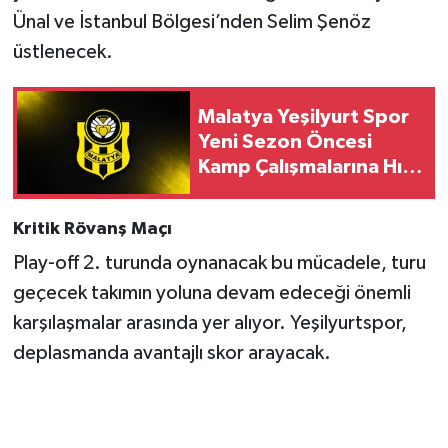
Ünal ve İstanbul Bölgesi’nden Selim Şenöz
üstlenecek.
Malatya Yeşilyurt Spor
Yeni Sezon Öncesi
Kamp Çalışmalarına Hız
Verdi..
Kritik Rövanş Maçı
Play-off 2. turunda oynanacak bu mücadele, turu
geçecek takımın yoluna devam edeceği önemli
karşılaşmalar arasında yer alıyor. Yeşilyurtspor,
deplasmanda avantajlı skor arayacak.