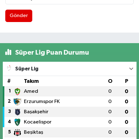
Gönder
Süper Lig Puan Durumu
Süper Lig
#
Takım
O
P
1
Amed
0
0
2
Erzurumspor FK
0
0
3
Başakşehir
0
0
4
Kocaelispor
0
0
5
Beşiktaş
0
0