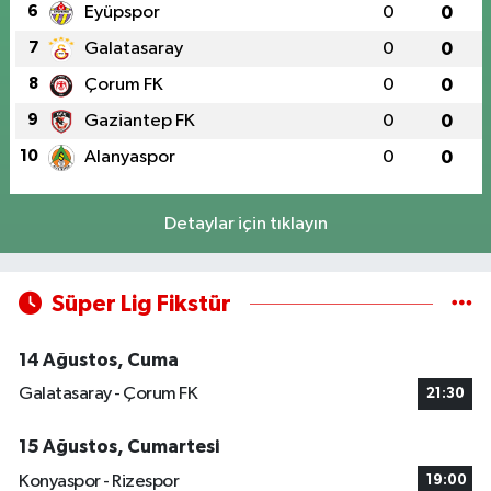
6
Eyüpspor
0
0
7
Galatasaray
0
0
8
Çorum FK
0
0
9
Gaziantep FK
0
0
10
Alanyaspor
0
0
Detaylar için tıklayın
Süper Lig Fikstür
14 Ağustos, Cuma
Galatasaray - Çorum FK
21:30
15 Ağustos, Cumartesi
Konyaspor - Rizespor
19:00