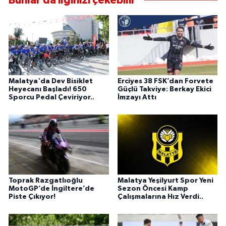
Bunlar da ilginizi çekebilir
Malatya'da Dev Bisiklet
Erciyes 38 FSK’dan Forvete
Heyecanı Başladı! 650
Güçlü Takviye: Berkay Ekici
Sporcu Pedal Çeviriyor..
İmzayı Attı
Toprak Razgatlıoğlu
Malatya Yeşilyurt Spor Yeni
MotoGP’de İngiltere’de
Sezon Öncesi Kamp
Piste Çıkıyor!
Çalışmalarına Hız Verdi..