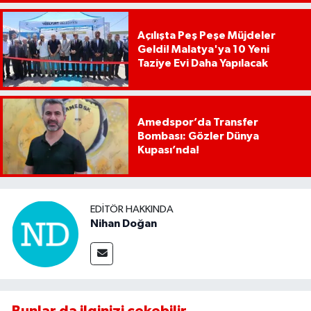
Açılışta Peş Peşe Müjdeler
Geldi! Malatya'ya 10 Yeni
Taziye Evi Daha Yapılacak
Amedspor’da Transfer
Bombası: Gözler Dünya
Kupası’nda!
EDITÖR HAKKINDA
Nihan Doğan