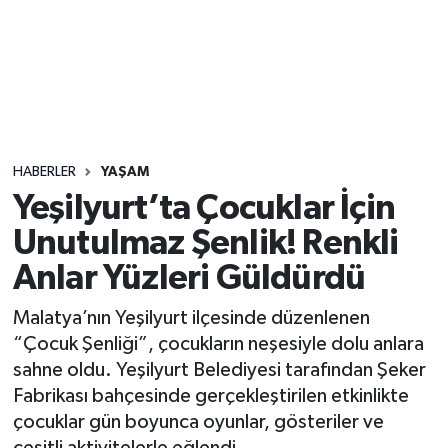
Sağlık
Seri İlan
Siyaset
HABERLER
YAŞAM
Spor
Yeşilyurt’ta Çocuklar İçin
Unutulmaz Şenlik! Renkli
Yaşam
Anlar Yüzleri Güldürdü
Malatya’nın Yeşilyurt ilçesinde düzenlenen
“Çocuk Şenliği”, çocukların neşesiyle dolu anlara
sahne oldu. Yeşilyurt Belediyesi tarafından Şeker
Fabrikası bahçesinde gerçekleştirilen etkinlikte
çocuklar gün boyunca oyunlar, gösteriler ve
çeşitli aktivitelerle eğlendi.