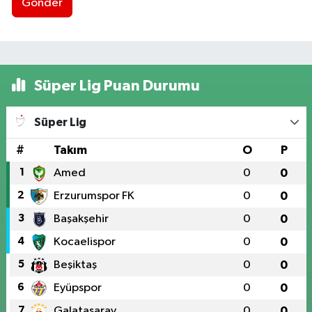
Gönder
Süper Lig Puan Durumu
Süper Lig
#
Takım
O
P
1
Amed
0
0
2
Erzurumspor FK
0
0
3
Başakşehir
0
0
4
Kocaelispor
0
0
5
Beşiktaş
0
0
6
Eyüpspor
0
0
7
Galatasaray
0
0