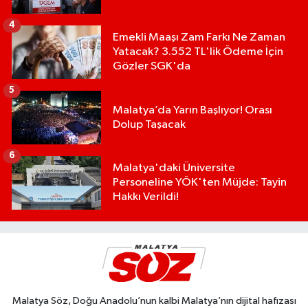
4
Emekli Maaşı Zam Farkı Ne Zaman
Yatacak? 3.552 TL'lik Ödeme İçin
Gözler SGK'da
5
Malatya’da Yarın Başlıyor! Orası
Dolup Taşacak
6
Malatya'daki Üniversite
Personeline YÖK'ten Müjde: Tayin
Hakkı Verildi!
Malatya Söz, Doğu Anadolu’nun kalbi Malatya’nın dijital hafızası