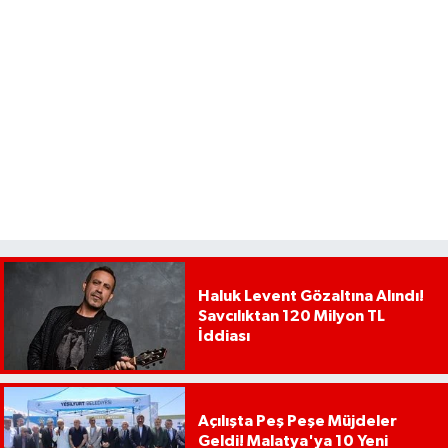
Haluk Levent Gözaltına Alındı!
Savcılıktan 120 Milyon TL
İddiası
Açılışta Peş Peşe Müjdeler
Geldi! Malatya'ya 10 Yeni