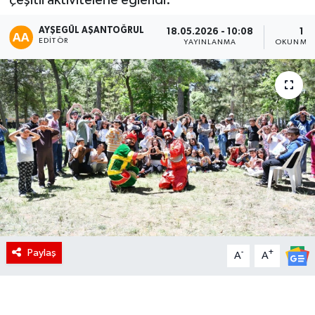
AYŞEGÜL AŞANTOĞRUL
18.05.2026 - 10:08
1 D
EDITÖR
YAYINLANMA
OKUNMA 
Paylaş
-
+
A
A