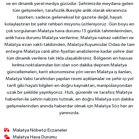
ve en dinamik yerel medya gücüdür. Şehrimizde meydana gelen
tüm gelişmeleri, tarafsızlık ilkesiyle anlık olarak ekranınıza
taşırken; sadece geleneksel bir gazete değil, hayatı
kolaylaştıran bir şehir rehberi misyonu üstleniyoruz. Gün boyu en
çok sorgulanan Malatya hava durumu 15 günlük tahminlerinden,
anlık hava durumu Malatya verilerine; Malatya namaz vakitleri ve
Malatya ezan vakti takibinden, Malatya Kuyumcular Odası ile tam
entegre Malatya canlı altın fiyatları analizlerine kadar şehre dair
tüm dinamik verilere tek tıkla ulaşabilirsiniz. Bölgenin en hassas
kırılma noktalarından biri olan son dakika deprem Malatya
güncellemeleri, kent ekonomisine yön veren Malatya iş ilanları,
Malatya Valisi tarafından yapılan resmi açıklamalar ve şehir içi yol
tarifi gibi hayati bilgileri en doğru kaynaktan, manipülasyondan
uzak bir şekilde yayınlıyoruz. Hızlı, güvenilir ve tarafsız Malatya
haberleri ile şehrin nabzını tutmak, en doğru Malatya son dakika
gelişmelerinden anında haberdar olmak için Malatya Söz her an
yanınızda.
Malatya Nöbetçi Eczaneler
Malatya Hava Durumu