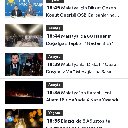
Siyaset
18:49
Malatya İçin Dikkat Çeken
Konut Önerisi! OSB Çalışanlarına
Faizsiz Ev Çağrısı..
Asayiş
18:44
Malatya'da 60 Hanenin
Doğalgaz Tepkisi! "Neden Biz?"
Asayiş
18:39
Malatyalılar Dikkat! "Ceza
Dosyanız Var" Mesajlarına Sakın
Kanmayın
Asayiş
18:35
Malatya'da Karanlık Yol
Alarmı! Bir Haftada 4 Kaza Yaşandı..
Yaşam
18:35
Elazığ'da 8 Ağustos'ta