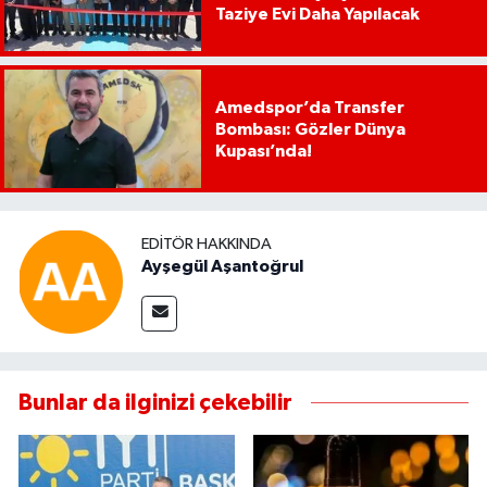
Taziye Evi Daha Yapılacak
Amedspor’da Transfer
Bombası: Gözler Dünya
Kupası’nda!
EDITÖR HAKKINDA
Ayşegül Aşantoğrul
Bunlar da ilginizi çekebilir