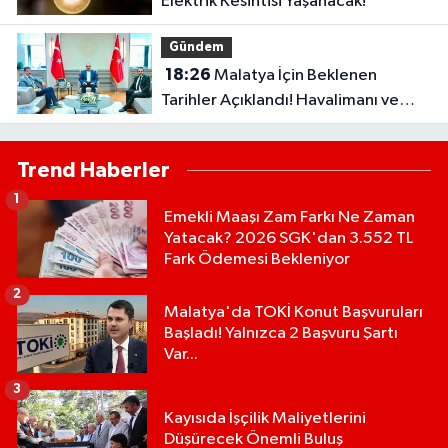
Elektrik Kesintisi Yaşanacak!
Gündem
18:26
Malatya İçin Beklenen
Tarihler Açıklandı! Havalimanı ve
Çevre Yolu Açılıyor..
Trend Haberler
1
Emekli Maaşı Zam Farkı Ne Zaman
Yatacak? 2026 SGK'dan 3.552 TL
Fark Ödemesi Bekleniyor
2
Malatya'da TOKİ Konut Başvuruları
Başladı! Yalnızca 2 Başvuru Şartı
Var...
3
Kayısıda İşçilik Maliyetlerini
Düşürecek Önemli Buluş