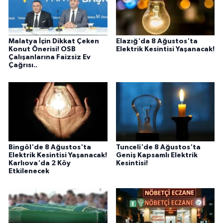
Malatya İçin Dikkat Çeken
Elazığ'da 8 Ağustos'ta
Konut Önerisi! OSB
Elektrik Kesintisi Yaşanacak!
Çalışanlarına Faizsiz Ev
Çağrısı..
Bingöl'de 8 Ağustos'ta
Tunceli'de 8 Ağustos'ta
Elektrik Kesintisi Yaşanacak!
Geniş Kapsamlı Elektrik
Karlıova'da 2 Köy
Kesintisi!
Etkilenecek