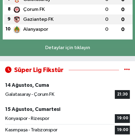
8
Çorum FK
0
0
9
Gaziantep FK
0
0
10
Alanyaspor
0
0
Detaylar için tıklayın
Süper Lig Fikstür
14 Ağustos, Cuma
Galatasaray - Çorum FK
21:30
15 Ağustos, Cumartesi
Konyaspor - Rizespor
19:00
Kasımpaşa - Trabzonspor
19:00