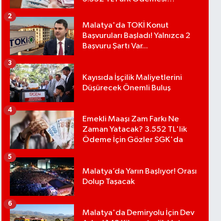
Bekleniyor
2
Malatya'da TOKİ Konut
Başvuruları Başladı! Yalnızca 2
Başvuru Şartı Var...
3
Kayısıda İşçilik Maliyetlerini
Düşürecek Önemli Buluş
4
Emekli Maaşı Zam Farkı Ne
Zaman Yatacak? 3.552 TL'lik
Ödeme İçin Gözler SGK'da
5
Malatya’da Yarın Başlıyor! Orası
Dolup Taşacak
6
Malatya'da Demiryolu İçin Dev