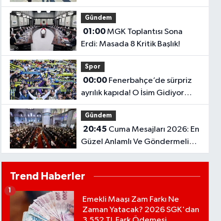
Şanlıurfa ve Gaziantep Lise
Gündem
Taban Puanları..
01:00
MGK Toplantısı Sona
Erdi: Masada 8 Kritik Başlık!
Spor
00:00
Fenerbahçe’de sürpriz
ayrılık kapıda! O İsim Gidiyor
mu?
Gündem
20:45
Cuma Mesajları 2026: En
Güzel Anlamlı Ve Göndermeli
Cuma Sözleri..
Trend Haberler
1
Emekli Maaşı Zam Farkı Ne
Zaman Yatacak? 2026 SGK'dan
3.552 TL Fark Ödemesi