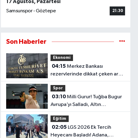
17 Ağustos, Pazartesi
Samsunspor - Göztepe
21:30
Son Haberler
Ekonomi
04:15
Merkez Bankası
rezervlerinde dikkat çeken artış!
1 haftada 1,8 milyar dolar
Spor
yükseldi..
03:10
Milli Gurur! Tuğba Bugur
Avrupa’yı Salladı, Altın
Madalyayı Türkiye’ye Getirdi..
Eğitim
02:05
LGS 2026 Ek Tercih
Heyecanı Başladı! Adana,