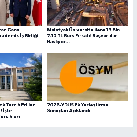
tan Gana
Malatyalı Üniversitelilere 13 Bin
ademik İş Birliği
750 TL Burs Fırsatı! Başvurular
Başlıyor...
ok Tercih Edilen
2026-YDUS Ek Yerleştirme
! İşte
Sonuçları Açıklandı!
Tercihleri