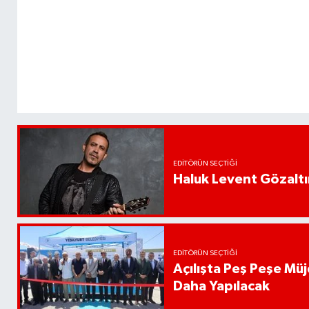
EDITÖRÜN SEÇTIĞI
Haluk Levent Gözaltın
EDITÖRÜN SEÇTIĞI
Açılışta Peş Peşe Müj
Daha Yapılacak