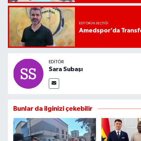
EDITÖRÜN SEÇTIĞI
Amedspor’da Transfe
EDITÖR
Sara Subaşı
Bunlar da ilginizi çekebilir