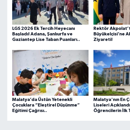
LGS 2026 Ek Tercih Heyecanı
Rektör Akpolat’
Başladı! Adana, Şanlıurfa ve
Büyükelçisi’ne Ak
Gaziantep Lise Taban Puanları..
Ziyareti!
Malatya’da Üstün Yetenekli
Malatya'nın En Ç
Çocuklara “Eleştirel Düşünme”
Liseleri Açıklandı
Eğitimi Çağrısı..
Öğrencilerin İlk 