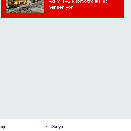
Adım! 142 Kilometrelik Hat
Yenileniyor
oji
Dünya