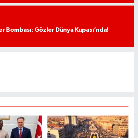
r Bombası: Gözler Dünya Kupası’nda!