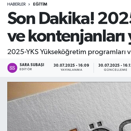
HABERLER
EĞITIM
Sağlık
Son Dakika! 202
Seri İlan
ve kontenjanları 
Siyaset
2025-YKS Yükseköğretim programları ve
Spor
SARA SUBAŞI
30.07.2025 - 16:09
30.07.2025 - 16:1
Yaşam
EDITÖR
YAYINLANMA
GÜNCELLEME