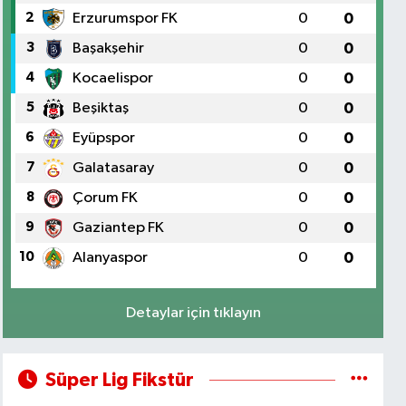
2
Erzurumspor FK
0
0
3
Başakşehir
0
0
4
Kocaelispor
0
0
5
Beşiktaş
0
0
6
Eyüpspor
0
0
7
Galatasaray
0
0
8
Çorum FK
0
0
9
Gaziantep FK
0
0
10
Alanyaspor
0
0
Detaylar için tıklayın
Süper Lig Fikstür