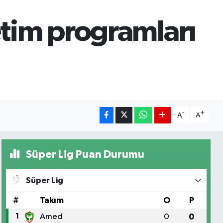
tim programları
-
+
A
A
Süper Lig Puan Durumu
Süper Lig
#
Takım
O
P
1
Amed
0
0