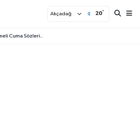
°
20
r
Akçadağ
eli Cuma Sözleri..