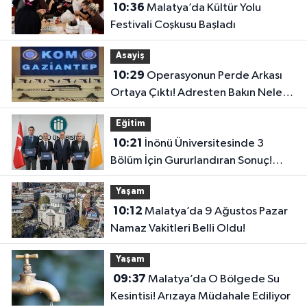
10:36
Malatya’da Kültür Yolu
Festivali Coşkusu Başladı
Asayiş
10:29
Operasyonun Perde Arkası
Ortaya Çıktı! Adresten Bakın Neler
Çıktı
Eğitim
10:21
İnönü Üniversitesinde 3
Bölüm İçin Gururlandıran Sonuç!
2028’e Kadar Geçerli
Yaşam
10:12
Malatya’da 9 Ağustos Pazar
Namaz Vakitleri Belli Oldu!
Yaşam
09:37
Malatya’da O Bölgede Su
Kesintisi! Arızaya Müdahale Ediliyor