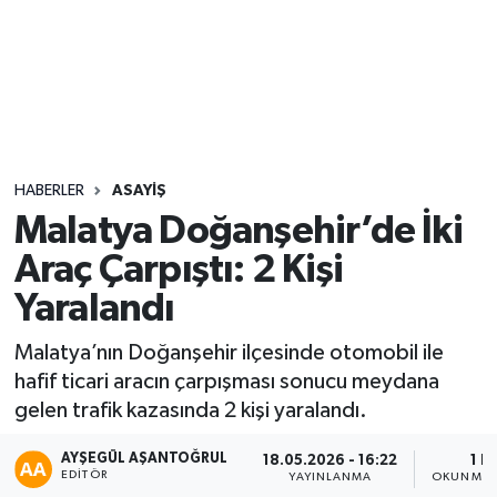
Sağlık
Seri İlan
Siyaset
HABERLER
ASAYIŞ
Spor
Malatya Doğanşehir’de İki
Araç Çarpıştı: 2 Kişi
Yaşam
Yaralandı
Malatya’nın Doğanşehir ilçesinde otomobil ile
hafif ticari aracın çarpışması sonucu meydana
gelen trafik kazasında 2 kişi yaralandı.
AYŞEGÜL AŞANTOĞRUL
18.05.2026 - 16:22
1 D
EDITÖR
YAYINLANMA
OKUNMA 