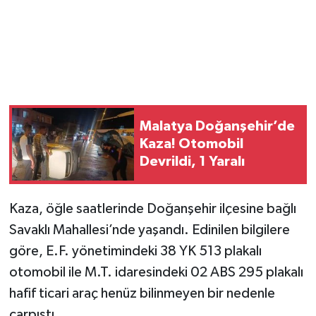
Malatya Doğanşehir’de
Kaza! Otomobil
Devrildi, 1 Yaralı
Kaza, öğle saatlerinde Doğanşehir ilçesine bağlı
Savaklı Mahallesi’nde yaşandı. Edinilen bilgilere
göre, E.F. yönetimindeki 38 YK 513 plakalı
otomobil ile M.T. idaresindeki 02 ABS 295 plakalı
hafif ticari araç henüz bilinmeyen bir nedenle
çarpıştı.