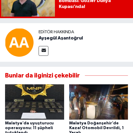
Bombası: Gözler Dünya
Kupası’nda!
EDITÖR HAKKINDA
Ayşegül Aşantoğrul
Bunlar da ilginizi çekebilir
Malatya’da uyuşturucu
Malatya Doğanşehir’de
operasyonu: 11 şüpheli
Kaza! Otomobil Devrildi, 1
tutuklandı
Yaralı