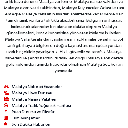
anlık hava durumu Malatya verilerine; Malatya namaz vakitleri ve
Malatya ezan vakti takibinden, Malatya Kuyumcular Odası ile tam
entegre Malatya canlı altın fiyatları analizlerine kadar şehre dair
tüm dinamik verilere tek tıkla ulaşabilirsiniz. Bölgenin en hassas
kırılma noktalarından biri olan son dakika deprem Malatya
güncellemeleri, kent ekonomisine yön veren Malatya iş ilanları,
Malatya Valisi tarafından yapılan resmi açıklamalar ve şehir içi yol
tarifi gibi hayati bilgileri en doğru kaynaktan, manipülasyondan
uzak bir şekilde yayınlıyoruz. Hızlı, güvenilir ve tarafsız Malatya
haberleri ile şehrin nabzını tutmak, en doğru Malatya son dakika
gelişmelerinden anında haberdar olmak için Malatya Söz her an
yanınızda.
Malatya Nöbetçi Eczaneler
Malatya Hava Durumu
Malatya Namaz Vakitleri
Malatya Trafik Yoğunluk Haritası
Puan Durumu ve Fikstür
Tüm Manşetler
Son Dakika Haberleri