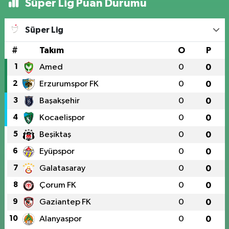
Süper Lig Puan Durumu
Süper Lig
#
Takım
O
P
1
Amed
0
0
2
Erzurumspor FK
0
0
3
Başakşehir
0
0
4
Kocaelispor
0
0
5
Beşiktaş
0
0
6
Eyüpspor
0
0
7
Galatasaray
0
0
8
Çorum FK
0
0
9
Gaziantep FK
0
0
10
Alanyaspor
0
0