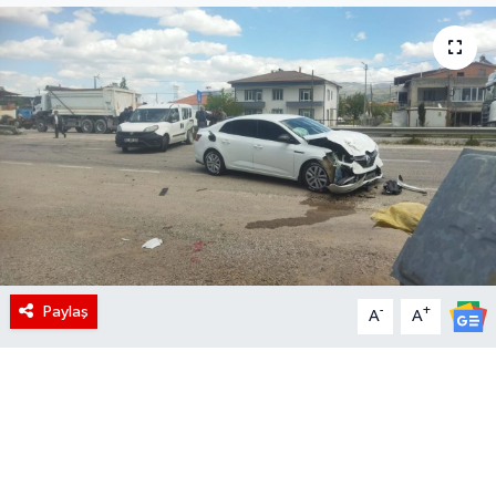
Paylaş
-
+
A
A