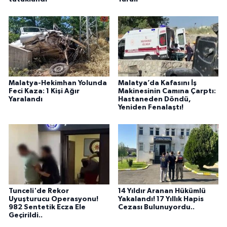
Malatya-Hekimhan Yolunda
Malatya’da Kafasını İş
Feci Kaza: 1 Kişi Ağır
Makinesinin Camına Çarptı:
Yaralandı
Hastaneden Döndü,
Yeniden Fenalaştı!
Tunceli'de Rekor
14 Yıldır Aranan Hükümlü
Uyuşturucu Operasyonu!
Yakalandı! 17 Yıllık Hapis
982 Sentetik Ecza Ele
Cezası Bulunuyordu..
Geçirildi..