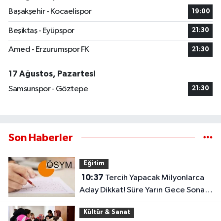
Başakşehir - Kocaelispor
19:00
Beşiktaş - Eyüpspor
21:30
Amed - Erzurumspor FK
21:30
17 Ağustos, Pazartesi
Samsunspor - Göztepe
21:30
Son Haberler
Eğitim
10:37
Tercih Yapacak Milyonlarca
Aday Dikkat! Süre Yarın Gece Sona
Eriyor
Kültür & Sanat