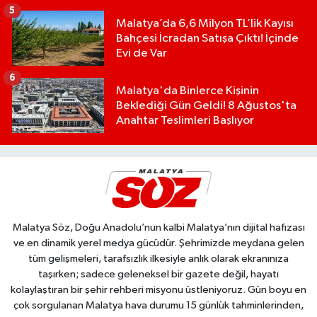
5
Malatya’da 6,6 Milyon TL’lik Kayısı
Bahçesi İcradan Satışa Çıktı! İçinde
Evi de Var
6
Malatya'da Binlerce Kişinin
Beklediği Gün Geldi! 8 Ağustos'ta
Anahtar Teslimleri Başlıyor
Malatya Söz, Doğu Anadolu’nun kalbi Malatya’nın dijital hafızası
ve en dinamik yerel medya gücüdür. Şehrimizde meydana gelen
tüm gelişmeleri, tarafsızlık ilkesiyle anlık olarak ekranınıza
taşırken; sadece geleneksel bir gazete değil, hayatı
kolaylaştıran bir şehir rehberi misyonu üstleniyoruz. Gün boyu en
çok sorgulanan Malatya hava durumu 15 günlük tahminlerinden,