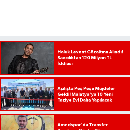
Haluk Levent Gözaltına Alındı!
Savcılıktan 120 Milyon TL
İddiası
Açılışta Peş Peşe Müjdeler
Geldi! Malatya'ya 10 Yeni
Taziye Evi Daha Yapılacak
Amedspor’da Transfer