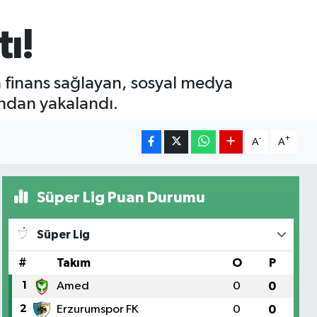
ı!
a finans sağlayan, sosyal medya
ndan yakalandı.
-
+
A
A
Süper Lig Puan Durumu
Süper Lig
#
Takım
O
P
1
Amed
0
0
2
Erzurumspor FK
0
0