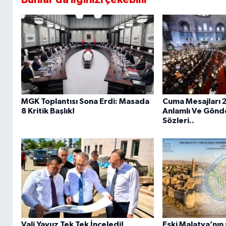
MGK Toplantısı Sona Erdi: Masada
Cuma Mesajları 
8 Kritik Başlık!
Anlamlı Ve Gönd
Sözleri..
Vali Yavuz Tek Tek İnceledi!
Eski Malatya’nın