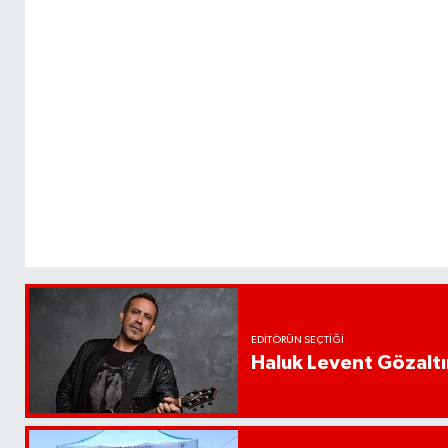
EDITÖRÜN SEÇTIĞI
Haluk Levent Gözaltın