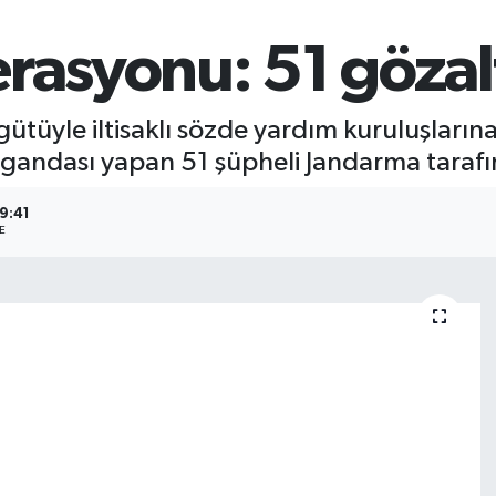
rasyonu: 51 gözalt
ütüyle iltisaklı sözde yardım kuruluşların
agandası yapan 51 şüpheli Jandarma tarafı
9:41
E