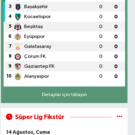
3
Başakşehir
0
0
4
Kocaelispor
0
0
5
Beşiktaş
0
0
6
Eyüpspor
0
0
7
Galatasaray
0
0
8
Çorum FK
0
0
9
Gaziantep FK
0
0
10
Alanyaspor
0
0
Detaylar için tıklayın
Süper Lig Fikstür
14 Ağustos, Cuma