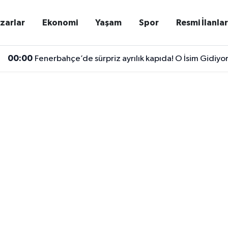
zarlar
Ekonomi
Yaşam
Spor
Resmi İlanla
00:00
Fenerbahçe’de sürpriz ayrılık kapıda! O İsim Gidiyo