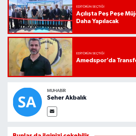
EDITÖRÜN SEÇTIĞI
Açılışta Peş Peşe Müj
Daha Yapılacak
EDITÖRÜN SEÇTIĞI
Amedspor’da Transfe
MUHABIR
Seher Akbalık
Bunlar da ilginizi çekebilir