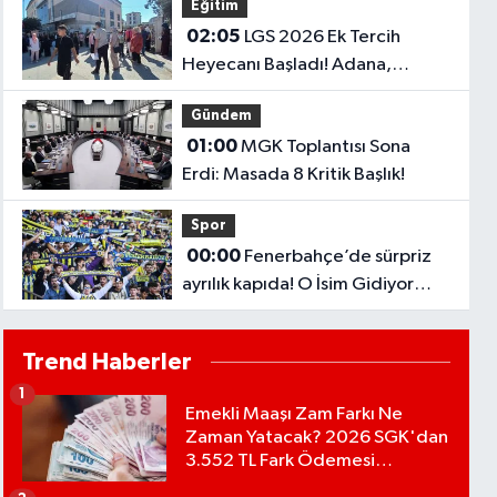
Eğitim
02:05
LGS 2026 Ek Tercih
Heyecanı Başladı! Adana,
Şanlıurfa ve Gaziantep Lise
Gündem
Taban Puanları..
01:00
MGK Toplantısı Sona
Erdi: Masada 8 Kritik Başlık!
Spor
00:00
Fenerbahçe’de sürpriz
ayrılık kapıda! O İsim Gidiyor
mu?
Trend Haberler
1
Emekli Maaşı Zam Farkı Ne
Zaman Yatacak? 2026 SGK'dan
3.552 TL Fark Ödemesi
Bekleniyor