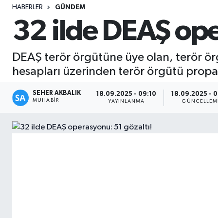
HABERLER
GÜNDEM
Sağlık
32 ilde DEAŞ ope
Seri İlan
DEAŞ terör örgütüne üye olan, terör örg
Siyaset
hesapları üzerinden terör örgütü prop
Spor
SEHER AKBALIK
18.09.2025 - 09:10
18.09.2025 - 0
MUHABIR
YAYINLANMA
GÜNCELLEM
Yaşam