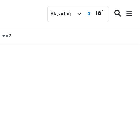
°
18
r
Akçadağ
r mu?