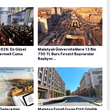
2026: En Güzel
Malatyalı Üniversitelilere 13 Bin
ermeli Cuma
750 TL Burs Fırsatı! Başvurular
Başlıyor...
 Geleceğini
Malatya Esnafı İsyan Etti! Günlük