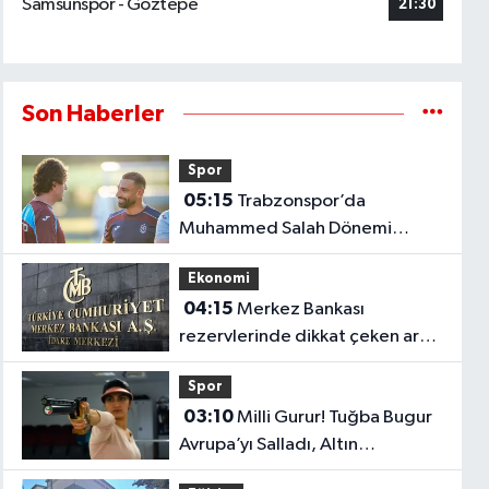
Samsunspor - Göztepe
21:30
Son Haberler
Spor
05:15
Trabzonspor’da
Muhammed Salah Dönemi
Başladı! Yıldız Futbolcu İlk
Ekonomi
Antrenmanına Çıktı..
04:15
Merkez Bankası
rezervlerinde dikkat çeken artış!
1 haftada 1,8 milyar dolar
Spor
yükseldi..
03:10
Milli Gurur! Tuğba Bugur
Avrupa’yı Salladı, Altın
Madalyayı Türkiye’ye Getirdi..