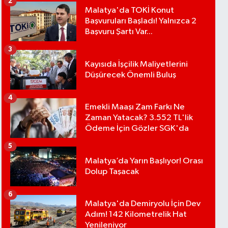
2
Malatya'da TOKİ Konut
Başvuruları Başladı! Yalnızca 2
Başvuru Şartı Var...
3
Kayısıda İşçilik Maliyetlerini
Düşürecek Önemli Buluş
4
Emekli Maaşı Zam Farkı Ne
Zaman Yatacak? 3.552 TL'lik
Ödeme İçin Gözler SGK'da
5
Malatya’da Yarın Başlıyor! Orası
Dolup Taşacak
6
Malatya'da Demiryolu İçin Dev
Adım! 142 Kilometrelik Hat
Yenileniyor