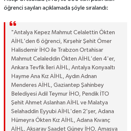
öğrenci sayıları açıklamada şöyle sıralandı:
"Antalya Kepez Mahmut Celalettin Ökten
AİHL'den 6 öğrenci, Kırşehir Şehit Ömer
Halisdemir İHO ile Trabzon Ortahisar
Mahmut Celaleddin Ökten AİHL'den 4'er,
Ankara Tevfik İleri AİHL, Antalya Konyaaltı
Hayme Ana Kız AİHL, Aydın Adnan
Menderes AİHL, Gaziantep Şahinbey
Belediyesi Adil Teymur İHO, Pendik İTO
Şehit Ahmet Aslanhan AİHL ve Malatya
Selahaddin Eyyubi AİHL'den 2'şer, Adana
Hümeyra Ökten Kız AİHL, Adana Kıvanç
AİHL, Aksaray Saadet Güney İHO, Amasya