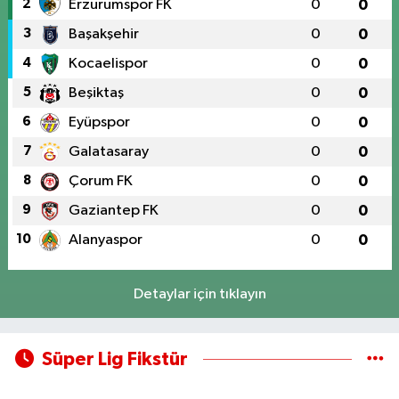
2
Erzurumspor FK
0
0
3
Başakşehir
0
0
4
Kocaelispor
0
0
5
Beşiktaş
0
0
6
Eyüpspor
0
0
7
Galatasaray
0
0
8
Çorum FK
0
0
9
Gaziantep FK
0
0
10
Alanyaspor
0
0
Detaylar için tıklayın
Süper Lig Fikstür