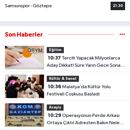
Samsunspor - Göztepe
21:30
Son Haberler
Eğitim
10:37
Tercih Yapacak Milyonlarca
Aday Dikkat! Süre Yarın Gece Sona
Eriyor
Kültür & Sanat
10:36
Malatya’da Kültür Yolu
Festivali Coşkusu Başladı
Asayiş
10:29
Operasyonun Perde Arkası
Ortaya Çıktı! Adresten Bakın Neler