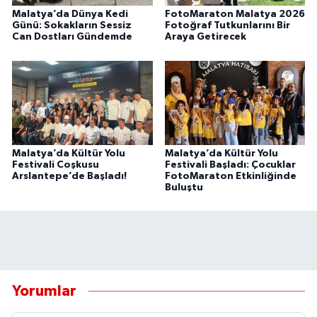
Malatya’da Dünya Kedi
FotoMaraton Malatya 2026
Günü: Sokakların Sessiz
Fotoğraf Tutkunlarını Bir
Can Dostları Gündemde
Araya Getirecek
Malatya’da Kültür Yolu
Malatya’da Kültür Yolu
Festivali Coşkusu
Festivali Başladı: Çocuklar
Arslantepe’de Başladı!
FotoMaraton Etkinliğinde
Buluştu
Yorumlar