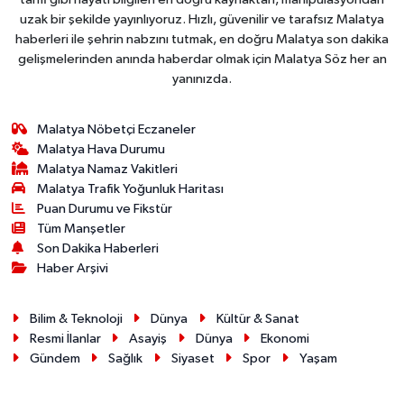
uzak bir şekilde yayınlıyoruz. Hızlı, güvenilir ve tarafsız Malatya
haberleri ile şehrin nabzını tutmak, en doğru Malatya son dakika
gelişmelerinden anında haberdar olmak için Malatya Söz her an
yanınızda.
Malatya Nöbetçi Eczaneler
Malatya Hava Durumu
Malatya Namaz Vakitleri
Malatya Trafik Yoğunluk Haritası
Puan Durumu ve Fikstür
Tüm Manşetler
Son Dakika Haberleri
Haber Arşivi
Bilim & Teknoloji
Dünya
Kültür & Sanat
Resmi İlanlar
Asayiş
Dünya
Ekonomi
Gündem
Sağlık
Siyaset
Spor
Yaşam