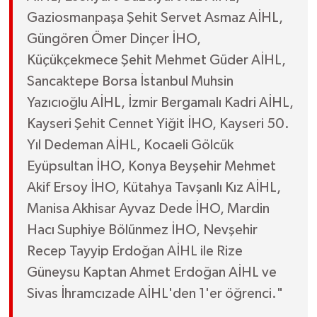
Gaziosmanpaşa Şehit Servet Asmaz AİHL,
Güngören Ömer Dinçer İHO,
Küçükçekmece Şehit Mehmet Güder AİHL,
Sancaktepe Borsa İstanbul Muhsin
Yazıcıoğlu AİHL, İzmir Bergamalı Kadri AİHL,
Kayseri Şehit Cennet Yiğit İHO, Kayseri 50.
Yıl Dedeman AİHL, Kocaeli Gölcük
Eyüpsultan İHO, Konya Beyşehir Mehmet
Akif Ersoy İHO, Kütahya Tavşanlı Kız AİHL,
Manisa Akhisar Ayvaz Dede İHO, Mardin
Hacı Suphiye Bölünmez İHO, Nevşehir
Recep Tayyip Erdoğan AİHL ile Rize
Güneysu Kaptan Ahmet Erdoğan AİHL ve
Sivas İhramcızade AİHL'den 1'er öğrenci."