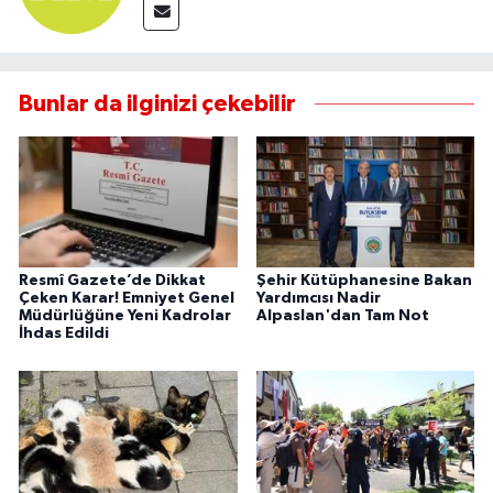
Bunlar da ilginizi çekebilir
Resmî Gazete’de Dikkat
Şehir Kütüphanesine Bakan
Çeken Karar! Emniyet Genel
Yardımcısı Nadir
Müdürlüğüne Yeni Kadrolar
Alpaslan'dan Tam Not
İhdas Edildi