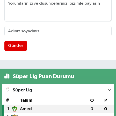
Gönder
Süper Lig Puan Durumu
Süper Lig
#
Takım
O
P
1
Amed
0
0