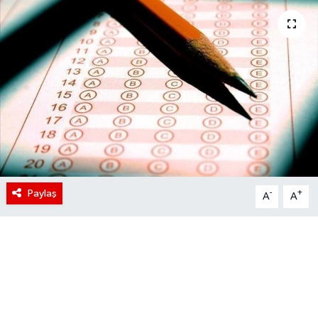
Paylaş
-
+
A
A