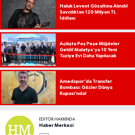
Haluk Levent Gözaltına Alındı!
Savcılıktan 120 Milyon TL
İddiası
Açılışta Peş Peşe Müjdeler
Geldi! Malatya'ya 10 Yeni
Taziye Evi Daha Yapılacak
Amedspor’da Transfer
Bombası: Gözler Dünya
Kupası’nda!
EDITÖR HAKKINDA
Haber Merkezi