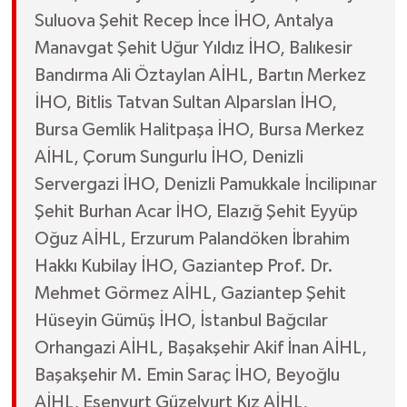
Suluova Şehit Recep İnce İHO, Antalya
Manavgat Şehit Uğur Yıldız İHO, Balıkesir
Bandırma Ali Öztaylan AİHL, Bartın Merkez
İHO, Bitlis Tatvan Sultan Alparslan İHO,
Bursa Gemlik Halitpaşa İHO, Bursa Merkez
AİHL, Çorum Sungurlu İHO, Denizli
Servergazi İHO, Denizli Pamukkale İncilipınar
Şehit Burhan Acar İHO, Elazığ Şehit Eyyüp
Oğuz AİHL, Erzurum Palandöken İbrahim
Hakkı Kubilay İHO, Gaziantep Prof. Dr.
Mehmet Görmez AİHL, Gaziantep Şehit
Hüseyin Gümüş İHO, İstanbul Bağcılar
Orhangazi AİHL, Başakşehir Akif İnan AİHL,
Başakşehir M. Emin Saraç İHO, Beyoğlu
AİHL, Esenyurt Güzelyurt Kız AİHL,