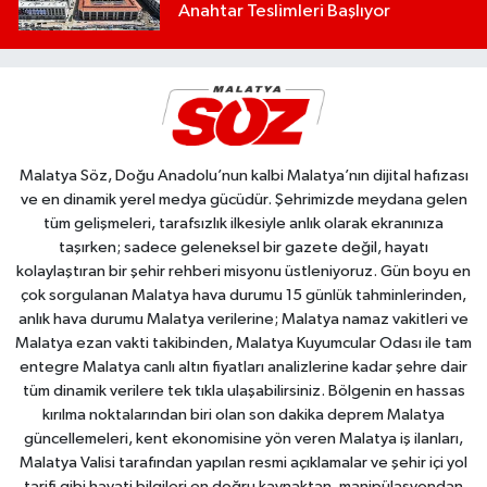
Anahtar Teslimleri Başlıyor
Malatya Söz, Doğu Anadolu’nun kalbi Malatya’nın dijital hafızası
ve en dinamik yerel medya gücüdür. Şehrimizde meydana gelen
tüm gelişmeleri, tarafsızlık ilkesiyle anlık olarak ekranınıza
taşırken; sadece geleneksel bir gazete değil, hayatı
kolaylaştıran bir şehir rehberi misyonu üstleniyoruz. Gün boyu en
çok sorgulanan Malatya hava durumu 15 günlük tahminlerinden,
anlık hava durumu Malatya verilerine; Malatya namaz vakitleri ve
Malatya ezan vakti takibinden, Malatya Kuyumcular Odası ile tam
entegre Malatya canlı altın fiyatları analizlerine kadar şehre dair
tüm dinamik verilere tek tıkla ulaşabilirsiniz. Bölgenin en hassas
kırılma noktalarından biri olan son dakika deprem Malatya
güncellemeleri, kent ekonomisine yön veren Malatya iş ilanları,
Malatya Valisi tarafından yapılan resmi açıklamalar ve şehir içi yol
tarifi gibi hayati bilgileri en doğru kaynaktan, manipülasyondan