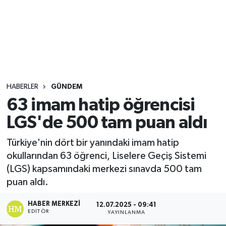
Sağlık
Seri İlan
Siyaset
HABERLER
GÜNDEM
Spor
63 imam hatip öğrencisi
LGS'de 500 tam puan aldı
Yaşam
Türkiye'nin dört bir yanındaki imam hatip
okullarından 63 öğrenci, Liselere Geçiş Sistemi
(LGS) kapsamındaki merkezi sınavda 500 tam
puan aldı.
HABER MERKEZI
12.07.2025 - 09:41
EDITÖR
YAYINLANMA