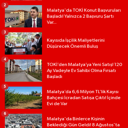
2
Malatya'da TOKİ Konut Başvuruları
Başladı! Yalnızca 2 Başvuru Şartı
Var...
3
Kayısıda İşçilik Maliyetlerini
Düşürecek Önemli Buluş
4
TOKİ’den Malatya’ya Yeni Satış! 120
Ay Vadeyle Ev Sahibi Olma Fırsatı
Başladı
5
Malatya’da 6,6 Milyon TL’lik Kayısı
Bahçesi İcradan Satışa Çıktı! İçinde
Evi de Var
6
Malatya'da Binlerce Kişinin
Beklediği Gün Geldi! 8 Ağustos'ta