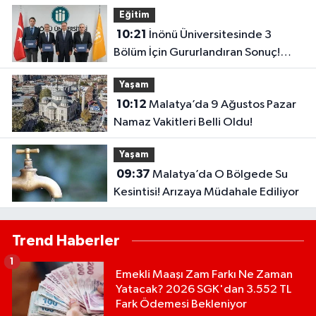
Çıktı
Eğitim
10:21
İnönü Üniversitesinde 3
Bölüm İçin Gururlandıran Sonuç!
2028’e Kadar Geçerli
Yaşam
10:12
Malatya’da 9 Ağustos Pazar
Namaz Vakitleri Belli Oldu!
Yaşam
09:37
Malatya’da O Bölgede Su
Kesintisi! Arızaya Müdahale Ediliyor
Trend Haberler
1
Emekli Maaşı Zam Farkı Ne Zaman
Yatacak? 2026 SGK'dan 3.552 TL
Fark Ödemesi Bekleniyor