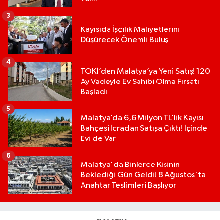
3
Kayısıda İşçilik Maliyetlerini
Düşürecek Önemli Buluş
4
TOKİ’den Malatya’ya Yeni Satış! 120
Ay Vadeyle Ev Sahibi Olma Fırsatı
Başladı
5
Malatya’da 6,6 Milyon TL’lik Kayısı
Bahçesi İcradan Satışa Çıktı! İçinde
Evi de Var
6
Malatya'da Binlerce Kişinin
Beklediği Gün Geldi! 8 Ağustos'ta
Anahtar Teslimleri Başlıyor