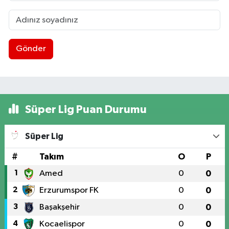
Gönder
Süper Lig Puan Durumu
Süper Lig
#
Takım
O
P
1
Amed
0
0
2
Erzurumspor FK
0
0
3
Başakşehir
0
0
4
Kocaelispor
0
0