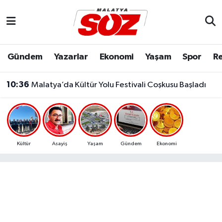
Asayiş
Malatya Nöbetçi Eczaneler
Gündem
Yazarlar
Ekonomi
Yaşam
Spor
Re
Bilim & Teknoloji
Malatya Hava Durumu
10:36
Malatya’da Kültür Yolu Festivali Coşkusu Başladı
Dünya
Malatya Namaz Vakitleri
Eğitim
Malatya Trafik Yoğunluk Haritası
Ekonomi
Süper Lig Puan Durumu ve Fikstür
Kültür
Asayiş
Yaşam
Gündem
Ekonomi
Gündem
Tüm Manşetler
Kültür & Sanat
Son Dakika Haberleri
Resmi İlanlar
Haber Arşivi