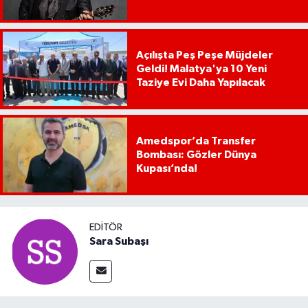
Açılışta Peş Peşe Müjdeler
Geldi! Malatya'ya 10 Yeni
Taziye Evi Daha Yapılacak
Amedspor’da Transfer
Bombası: Gözler Dünya
Kupası’nda!
EDITÖR
Sara Subaşı