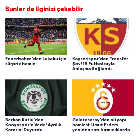
Bunlar da ilginizi çekebilir
Fenerbahçe’den Lukaku için
Kayserispor’dan Transfer
sürpriz hamle!
Şov! 15 Futbolcuyla
Anlaşma Sağlandı
Berkan Kutlu’dan
Galatasaray’dan altyapı
Konyaspor’a Veda! Ayrılık
hamlesi: Umut Erdem
Kararını Duyurdu
yeniden sarı-kırmızılılarda