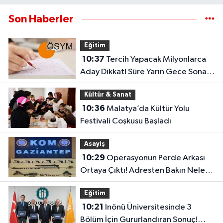
Son Haberler
Eğitim
10:37
Tercih Yapacak Milyonlarca
Aday Dikkat! Süre Yarın Gece Sona
Eriyor
Kültür & Sanat
10:36
Malatya’da Kültür Yolu
Festivali Coşkusu Başladı
Asayiş
10:29
Operasyonun Perde Arkası
Ortaya Çıktı! Adresten Bakın Neler
Çıktı
Eğitim
10:21
İnönü Üniversitesinde 3
Bölüm İçin Gururlandıran Sonuç!