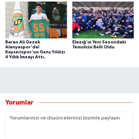
Baran Ali Gezek
Elazığ'ın Yeni Sezondaki
Alanyaspor'da!
Temsilcisi Belli Oldu
Kayserispor'un Genç Yıldızı
4 Yıllık İmzayı Attı..
Yorumlar