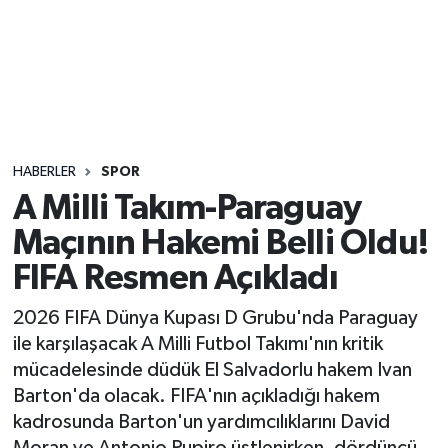
Sağlık
Seri İlan
Siyaset
HABERLER
SPOR
Spor
A Milli Takım-Paraguay
Maçının Hakemi Belli Oldu!
Yaşam
FIFA Resmen Açıkladı
2026 FIFA Dünya Kupası D Grubu'nda Paraguay
ile karşılaşacak A Milli Futbol Takımı'nın kritik
mücadelesinde düdük El Salvadorlu hakem Ivan
Barton'da olacak. FIFA'nın açıkladığı hakem
kadrosunda Barton'un yardımcılıklarını David
Moran ve Antonio Pupiro üstlenirken, dördüncü