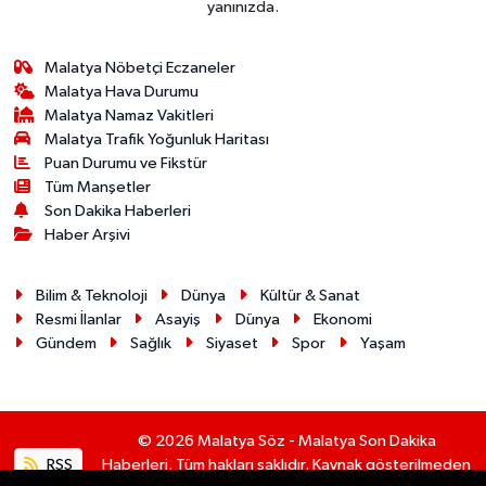
yanınızda.
Malatya Nöbetçi Eczaneler
Malatya Hava Durumu
Malatya Namaz Vakitleri
Malatya Trafik Yoğunluk Haritası
Puan Durumu ve Fikstür
Tüm Manşetler
Son Dakika Haberleri
Haber Arşivi
Bilim & Teknoloji
Dünya
Kültür & Sanat
Resmi İlanlar
Asayiş
Dünya
Ekonomi
Gündem
Sağlık
Siyaset
Spor
Yaşam
© 2026 Malatya Söz - Malatya Son Dakika
RSS
Haberleri. Tüm hakları saklıdır. Kaynak gösterilmeden