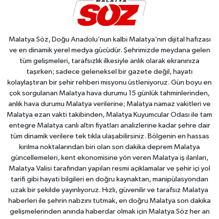
Malatya Söz, Doğu Anadolu’nun kalbi Malatya’nın dijital hafızası
ve en dinamik yerel medya gücüdür. Şehrimizde meydana gelen
tüm gelişmeleri, tarafsızlık ilkesiyle anlık olarak ekranınıza
taşırken; sadece geleneksel bir gazete değil, hayatı
kolaylaştıran bir şehir rehberi misyonu üstleniyoruz. Gün boyu en
çok sorgulanan Malatya hava durumu 15 günlük tahminlerinden,
anlık hava durumu Malatya verilerine; Malatya namaz vakitleri ve
Malatya ezan vakti takibinden, Malatya Kuyumcular Odası ile tam
entegre Malatya canlı altın fiyatları analizlerine kadar şehre dair
tüm dinamik verilere tek tıkla ulaşabilirsiniz. Bölgenin en hassas
kırılma noktalarından biri olan son dakika deprem Malatya
güncellemeleri, kent ekonomisine yön veren Malatya iş ilanları,
Malatya Valisi tarafından yapılan resmi açıklamalar ve şehir içi yol
tarifi gibi hayati bilgileri en doğru kaynaktan, manipülasyondan
uzak bir şekilde yayınlıyoruz. Hızlı, güvenilir ve tarafsız Malatya
haberleri ile şehrin nabzını tutmak, en doğru Malatya son dakika
gelişmelerinden anında haberdar olmak için Malatya Söz her an