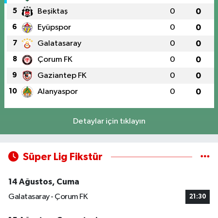
5
Beşiktaş
0
0
6
Eyüpspor
0
0
7
Galatasaray
0
0
8
Çorum FK
0
0
9
Gaziantep FK
0
0
10
Alanyaspor
0
0
Detaylar için tıklayın
Süper Lig Fikstür
14 Ağustos, Cuma
Galatasaray - Çorum FK
21:30