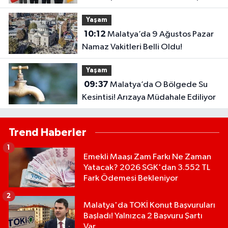
2028’e Kadar Geçerli
Yaşam
10:12
Malatya’da 9 Ağustos Pazar
Namaz Vakitleri Belli Oldu!
Yaşam
09:37
Malatya’da O Bölgede Su
Kesintisi! Arızaya Müdahale Ediliyor
Trend Haberler
1
Emekli Maaşı Zam Farkı Ne Zaman
Yatacak? 2026 SGK'dan 3.552 TL
Fark Ödemesi Bekleniyor
2
Malatya'da TOKİ Konut Başvuruları
Başladı! Yalnızca 2 Başvuru Şartı
Var...