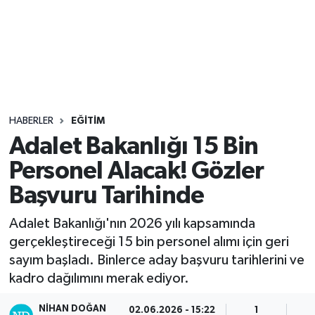
Sağlık
Seri İlan
Siyaset
HABERLER
EĞITIM
Spor
Adalet Bakanlığı 15 Bin
Personel Alacak! Gözler
Yaşam
Başvuru Tarihinde
Adalet Bakanlığı'nın 2026 yılı kapsamında
gerçekleştireceği 15 bin personel alımı için geri
sayım başladı. Binlerce aday başvuru tarihlerini ve
kadro dağılımını merak ediyor.
NIHAN DOĞAN
02.06.2026 - 15:22
1