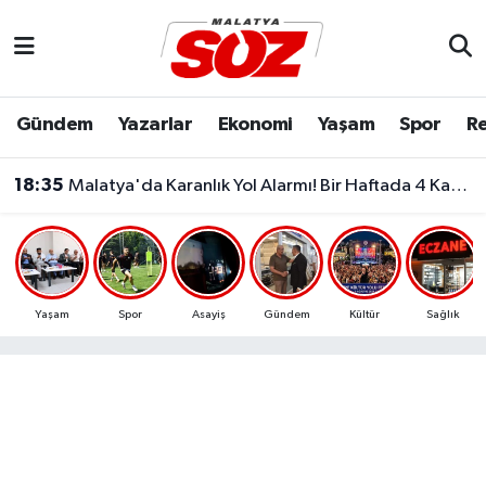
Asayiş
Malatya Nöbetçi Eczaneler
Gündem
Yazarlar
Ekonomi
Yaşam
Spor
Re
Bilim & Teknoloji
Malatya Hava Durumu
18:35
Malatya'da Karanlık Yol Alarmı! Bir Haftada 4 Kaza Yaşandı..
Dünya
Malatya Namaz Vakitleri
Eğitim
Malatya Trafik Yoğunluk Haritası
Ekonomi
Süper Lig Puan Durumu ve Fikstür
Yaşam
Spor
Asayiş
Gündem
Kültür
Sağlık
Gündem
Tüm Manşetler
Kültür & Sanat
Son Dakika Haberleri
Resmi İlanlar
Haber Arşivi