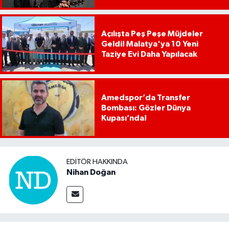
Açılışta Peş Peşe Müjdeler
Geldi! Malatya'ya 10 Yeni
Taziye Evi Daha Yapılacak
Amedspor’da Transfer
Bombası: Gözler Dünya
Kupası’nda!
EDITÖR HAKKINDA
Nihan Doğan