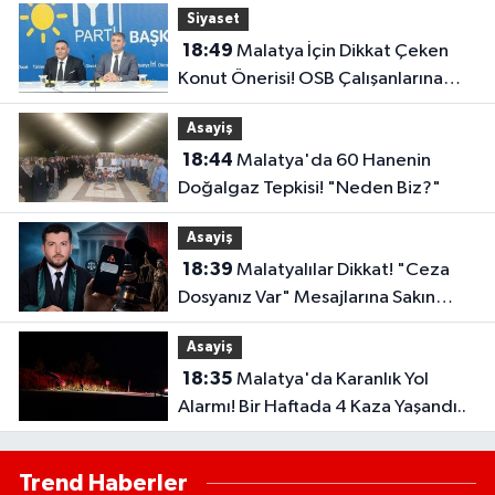
Siyaset
18:49
Malatya İçin Dikkat Çeken
Konut Önerisi! OSB Çalışanlarına
Faizsiz Ev Çağrısı..
Asayiş
18:44
Malatya'da 60 Hanenin
Doğalgaz Tepkisi! "Neden Biz?"
Asayiş
18:39
Malatyalılar Dikkat! "Ceza
Dosyanız Var" Mesajlarına Sakın
Kanmayın
Asayiş
18:35
Malatya'da Karanlık Yol
Alarmı! Bir Haftada 4 Kaza Yaşandı..
Trend Haberler