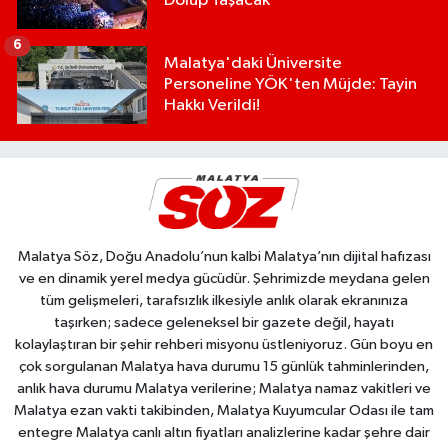
Dolup Taşacak
6
Malatya'daki Üniversite
Personeline YÖK'ten Müjde: Tayin
Hakkı Verildi!
Malatya Söz, Doğu Anadolu’nun kalbi Malatya’nın dijital hafızası
ve en dinamik yerel medya gücüdür. Şehrimizde meydana gelen
tüm gelişmeleri, tarafsızlık ilkesiyle anlık olarak ekranınıza
taşırken; sadece geleneksel bir gazete değil, hayatı
kolaylaştıran bir şehir rehberi misyonu üstleniyoruz. Gün boyu en
çok sorgulanan Malatya hava durumu 15 günlük tahminlerinden,
anlık hava durumu Malatya verilerine; Malatya namaz vakitleri ve
Malatya ezan vakti takibinden, Malatya Kuyumcular Odası ile tam
entegre Malatya canlı altın fiyatları analizlerine kadar şehre dair