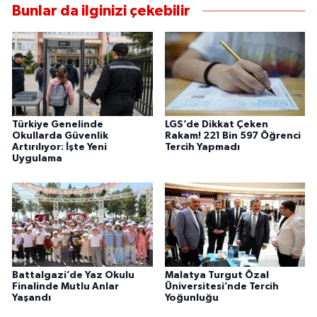
Bunlar da ilginizi çekebilir
Türkiye Genelinde
LGS’de Dikkat Çeken
Okullarda Güvenlik
Rakam! 221 Bin 597 Öğrenci
Artırılıyor: İşte Yeni
Tercih Yapmadı
Uygulama
Battalgazi’de Yaz Okulu
Malatya Turgut Özal
Finalinde Mutlu Anlar
Üniversitesi’nde Tercih
Yaşandı
Yoğunluğu