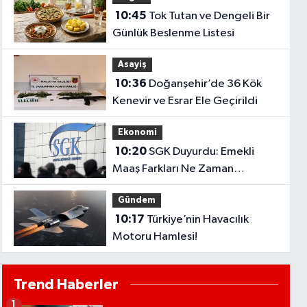
10:45
Tok Tutan ve Dengeli Bir
Günlük Beslenme Listesi
Asayiş
10:36
Doğanşehir’de 36 Kök
Kenevir ve Esrar Ele Geçirildi
Ekonomi
10:20
SGK Duyurdu: Emekli
Maaş Farkları Ne Zaman
Yatacak?
Gündem
10:17
Türkiye’nin Havacılık
Motoru Hamlesi!
Trend Haberler
1