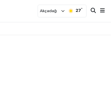
°
27
r
Akçadağ