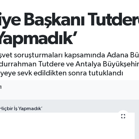
e Başkanı Tutdere
 Yapmadık’
rüşvet soruşturmaları kapsamında Adana B
durrahman Tutdere ve Antalya Büyükşehir
iyeye sevk edildikten sonra tutuklandı
1