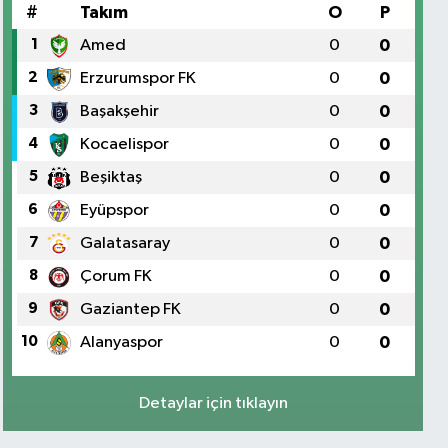
#
Takım
O
P
1
Amed
0
0
2
Erzurumspor FK
0
0
3
Başakşehir
0
0
4
Kocaelispor
0
0
5
Beşiktaş
0
0
6
Eyüpspor
0
0
7
Galatasaray
0
0
8
Çorum FK
0
0
9
Gaziantep FK
0
0
10
Alanyaspor
0
0
Detaylar için tıklayın