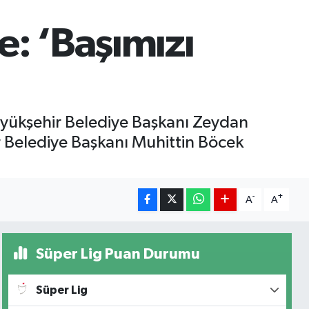
: ‘Başımızı
üyükşehir Belediye Başkanı Zeydan
 Belediye Başkanı Muhittin Böcek
-
+
A
A
Süper Lig Puan Durumu
Süper Lig