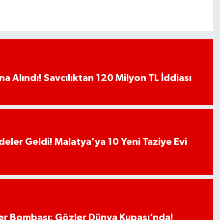
a Alındı! Savcılıktan 120 Milyon TL İddiası
deler Geldi! Malatya'ya 10 Yeni Taziye Evi
r Bombası: Gözler Dünya Kupası’nda!