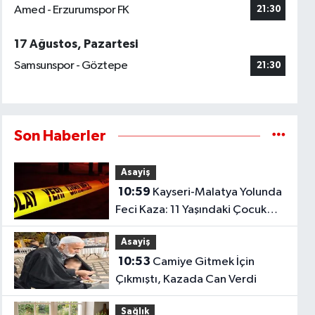
Amed - Erzurumspor FK
21:30
17 Ağustos, Pazartesi
Samsunspor - Göztepe
21:30
Son Haberler
Asayiş
10:59
Kayseri-Malatya Yolunda
Feci Kaza: 11 Yaşındaki Çocuk
Hayatını Kaybetti!
Asayiş
10:53
Camiye Gitmek İçin
Çıkmıştı, Kazada Can Verdi
Sağlık