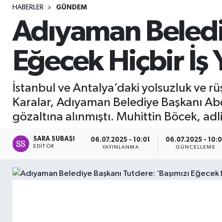
HABERLER
GÜNDEM
Sağlık
Adıyaman Belediy
Seri İlan
Eğecek Hiçbir İş
Siyaset
İstanbul ve Antalya’daki yolsuzluk ve 
Spor
Karalar, Adıyaman Belediye Başkanı Ab
gözaltına alınmıştı. Muhittin Böcek, adl
Yaşam
SARA SUBAŞI
06.07.2025 - 10:01
06.07.2025 - 10:0
EDITÖR
YAYINLANMA
GÜNCELLEME