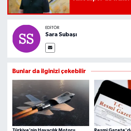
EDITÖR
Sara Subaşı
Bunlar da ilginizi çekebilir
Türkiye’nin Havacılık Motoru
Resmi Gazete'd