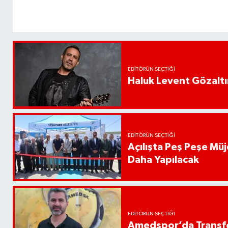
EDITÖRÜN SEÇTIĞI
Haluk Levent Gözaltın
EDITÖRÜN SEÇTIĞI
Açılışta Peş Peşe Müj
Daha Yapılacak
EDITÖRÜN SEÇTIĞI
Amedspor’da Transfe