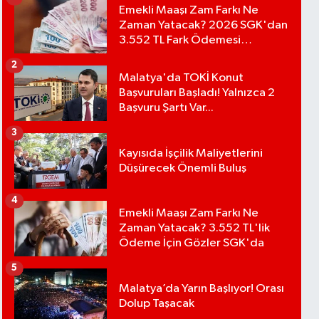
Emekli Maaşı Zam Farkı Ne
Zaman Yatacak? 2026 SGK'dan
3.552 TL Fark Ödemesi
Bekleniyor
2
Malatya'da TOKİ Konut
Başvuruları Başladı! Yalnızca 2
Başvuru Şartı Var...
3
Kayısıda İşçilik Maliyetlerini
Düşürecek Önemli Buluş
4
Emekli Maaşı Zam Farkı Ne
Zaman Yatacak? 3.552 TL'lik
Ödeme İçin Gözler SGK'da
5
Malatya’da Yarın Başlıyor! Orası
Dolup Taşacak