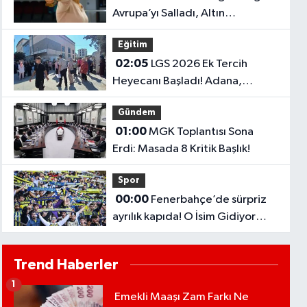
Avrupa’yı Salladı, Altın
Madalyayı Türkiye’ye Getirdi..
Eğitim
02:05
LGS 2026 Ek Tercih
Heyecanı Başladı! Adana,
Şanlıurfa ve Gaziantep Lise
Gündem
Taban Puanları..
01:00
MGK Toplantısı Sona
Erdi: Masada 8 Kritik Başlık!
Spor
00:00
Fenerbahçe’de sürpriz
ayrılık kapıda! O İsim Gidiyor
mu?
Trend Haberler
1
Emekli Maaşı Zam Farkı Ne