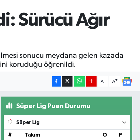
i: Sürücü Ağır
rilmesi sonucu meydana gelen kazada
ini koruduğu öğrenildi.
-
+
A
A
Süper Lig Puan Durumu
Süper Lig
#
Takım
O
P