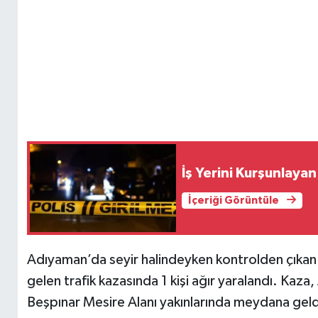
İş Yerini Kurşunlayan
İçeriği Görüntüle
Adıyaman’da seyir halindeyken kontrolden çıkan
gelen trafik kazasında 1 kişi ağır yaralandı. Ka
Beşpınar Mesire Alanı yakınlarında meydana geld