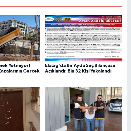
mek Yetmiyor!
Elazığ’da Bir Ayda Suç Bilançosu
azalarının Gerçek
Açıklandı: Bin 32 Kişi Yakalandı