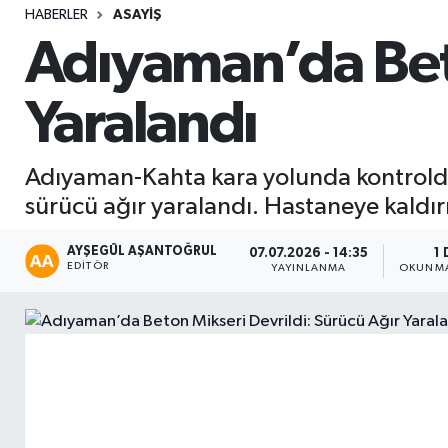
HABERLER
ASAYIŞ
Sağlık
Adıyaman’da Beto
Seri İlan
Yaralandı
Siyaset
Adıyaman-Kahta kara yolunda kontrold
Spor
sürücü ağır yaralandı. Hastaneye kaldı
Yaşam
AYŞEGÜL AŞANTOĞRUL
07.07.2026 - 14:35
1 
EDITÖR
YAYINLANMA
OKUNMA