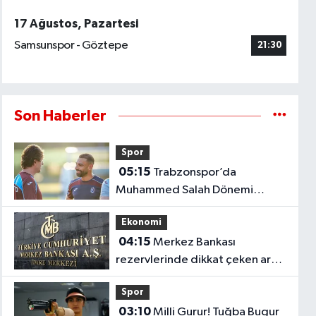
17 Ağustos, Pazartesi
Samsunspor - Göztepe
21:30
Son Haberler
Spor
05:15
Trabzonspor’da
Muhammed Salah Dönemi
Başladı! Yıldız Futbolcu İlk
Ekonomi
Antrenmanına Çıktı..
04:15
Merkez Bankası
rezervlerinde dikkat çeken artış!
1 haftada 1,8 milyar dolar
Spor
yükseldi..
03:10
Milli Gurur! Tuğba Bugur