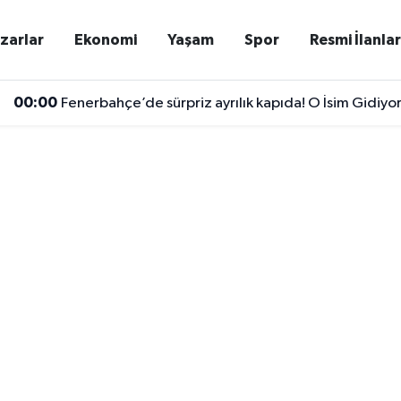
zarlar
Ekonomi
Yaşam
Spor
Resmi İlanla
00:00
Fenerbahçe’de sürpriz ayrılık kapıda! O İsim Gidiyo