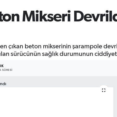
n Mikseri Devrild
en çıkan beton mikserinin şarampole dev
rılan sürücünün sağlık durumunun ciddiyet
DK
 SÜRESI