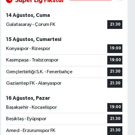
Süper Lig Fikstür
14 Ağustos, Cuma
Galatasaray - Çorum FK
21:30
15 Ağustos, Cumartesi
Konyaspor - Rizespor
19:00
Kasımpaşa - Trabzonspor
19:00
Gençlerbirliği S.K. - Fenerbahçe
21:30
Gaziantep FK - Alanyaspor
21:30
16 Ağustos, Pazar
Başakşehir - Kocaelispor
19:00
Beşiktaş - Eyüpspor
21:30
Amed - Erzurumspor FK
21:30