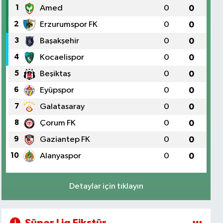
1
Amed
0
0
2
Erzurumspor FK
0
0
3
Başakşehir
0
0
4
Kocaelispor
0
0
5
Beşiktaş
0
0
6
Eyüpspor
0
0
7
Galatasaray
0
0
8
Çorum FK
0
0
9
Gaziantep FK
0
0
10
Alanyaspor
0
0
Detaylar için tıklayın