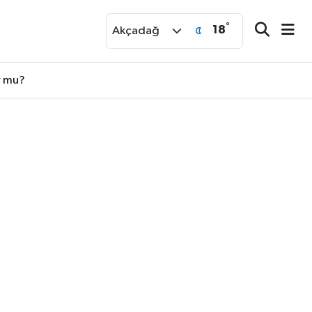
°
18
r
Akçadağ
r mu?