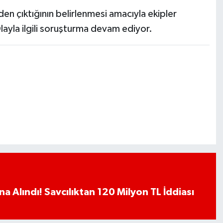
en çıktığının belirlenmesi amacıyla ekipler
 Olayla ilgili soruşturma devam ediyor.
a Alındı! Savcılıktan 120 Milyon TL İddiası