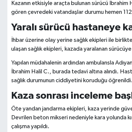
Kazanın etkisiyle araçta bulunan sürücü İbrahim Ha
gören çevredeki vatandaşlar durumu hemen 112 A
Yaralı sürücü hastaneye ka
İhbar üzerine olay yerine sağlık ekipleri ile birli
ulaşan sağlık ekipleri, kazada yaralanan sürücüye
Yapılan müdahalenin ardından ambulansla Adıyam
İbrahim Halil C., burada tedavi altına alındı. Has
sağlık durumunun ciddiyetini koruduğu öğrenildi
Kaza sonrası inceleme başl
Öte yandan jandarma ekipleri, kaza yerinde güve
Devrilen beton mikseri nedeniyle kara yolunda kısa
çalışma yapıldı.