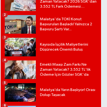
Zaman Yatacak? 2026 SGK'dan
3.552 TL Fark Ödemesi
Bekleniyor
2
Malatya'da TOKİ Konut
Başvuruları Başladı! Yalnızca 2
Başvuru Şartı Var...
3
Kayısıda İşçilik Maliyetlerini
Düşürecek Önemli Buluş
4
Emekli Maaşı Zam Farkı Ne
Zaman Yatacak? 3.552 TL'lik
Ödeme İçin Gözler SGK'da
5
Malatya’da Yarın Başlıyor! Orası
Dolup Taşacak
6