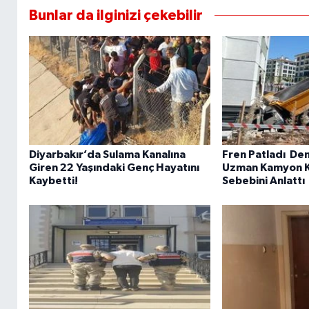
Bunlar da ilginizi çekebilir
Diyarbakır’da Sulama Kanalına
Fren Patladı De
Giren 22 Yaşındaki Genç Hayatını
Uzman Kamyon K
Kaybetti!
Sebebini Anlattı