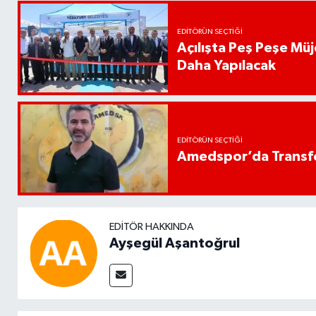
EDITÖRÜN SEÇTIĞI
Açılışta Peş Peşe Müj
Daha Yapılacak
EDITÖRÜN SEÇTIĞI
Amedspor’da Transfe
EDITÖR HAKKINDA
Ayşegül Aşantoğrul