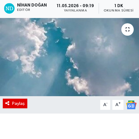
NIHAN DOĞAN
11.05.2026 - 09:19
1 DK
EDITÖR
YAYINLANMA
OKUNMA SÜRESI
Paylaş
-
+
A
A