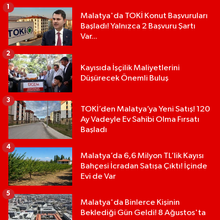
1
Malatya'da TOKİ Konut Başvuruları
Başladı! Yalnızca 2 Başvuru Şartı
Var...
2
Kayısıda İşçilik Maliyetlerini
Düşürecek Önemli Buluş
3
TOKİ’den Malatya’ya Yeni Satış! 120
Ay Vadeyle Ev Sahibi Olma Fırsatı
Başladı
4
Malatya’da 6,6 Milyon TL’lik Kayısı
Bahçesi İcradan Satışa Çıktı! İçinde
Evi de Var
5
Malatya'da Binlerce Kişinin
Beklediği Gün Geldi! 8 Ağustos'ta