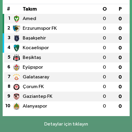
#
Takım
O
P
1
Amed
0
0
2
Erzurumspor FK
0
0
3
Başakşehir
0
0
4
Kocaelispor
0
0
5
Beşiktaş
0
0
6
Eyüpspor
0
0
7
Galatasaray
0
0
8
Çorum FK
0
0
9
Gaziantep FK
0
0
10
Alanyaspor
0
0
Detaylar için tıklayın