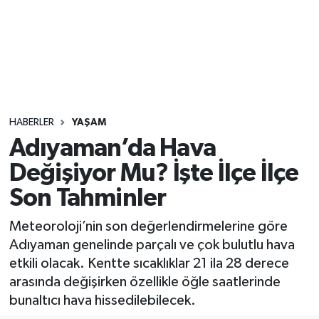
Sağlık
Seri İlan
Siyaset
HABERLER
YAŞAM
Spor
Adıyaman’da Hava
Değişiyor Mu? İşte İlçe İlçe
Yaşam
Son Tahminler
Meteoroloji’nin son değerlendirmelerine göre
Adıyaman genelinde parçalı ve çok bulutlu hava
etkili olacak. Kentte sıcaklıklar 21 ila 28 derece
arasında değişirken özellikle öğle saatlerinde
bunaltıcı hava hissedilebilecek.