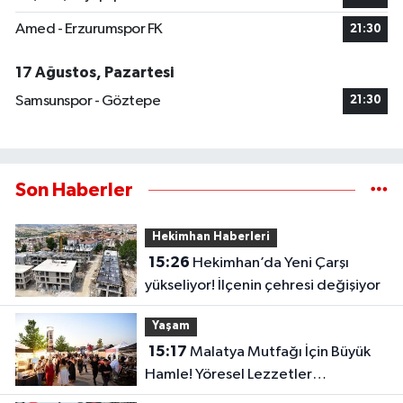
Amed - Erzurumspor FK
21:30
17 Ağustos, Pazartesi
Samsunspor - Göztepe
21:30
Son Haberler
Hekimhan Haberleri
15:26
Hekimhan’da Yeni Çarşı
yükseliyor! İlçenin çehresi değişiyor
Yaşam
15:17
Malatya Mutfağı İçin Büyük
Hamle! Yöresel Lezzetler
Gastronomi Sokağı’nda Buluştu