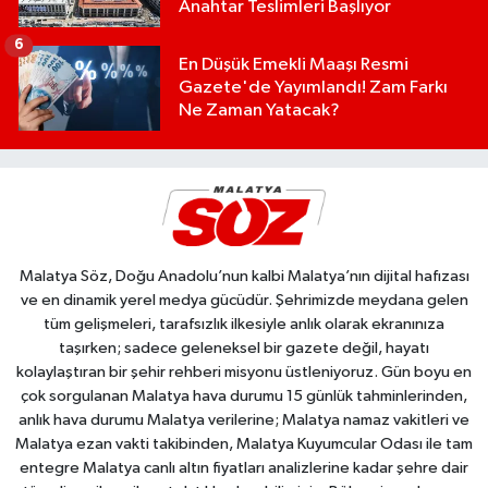
Anahtar Teslimleri Başlıyor
6
En Düşük Emekli Maaşı Resmi
Gazete'de Yayımlandı! Zam Farkı
Ne Zaman Yatacak?
Malatya Söz, Doğu Anadolu’nun kalbi Malatya’nın dijital hafızası
ve en dinamik yerel medya gücüdür. Şehrimizde meydana gelen
tüm gelişmeleri, tarafsızlık ilkesiyle anlık olarak ekranınıza
taşırken; sadece geleneksel bir gazete değil, hayatı
kolaylaştıran bir şehir rehberi misyonu üstleniyoruz. Gün boyu en
çok sorgulanan Malatya hava durumu 15 günlük tahminlerinden,
anlık hava durumu Malatya verilerine; Malatya namaz vakitleri ve
Malatya ezan vakti takibinden, Malatya Kuyumcular Odası ile tam
entegre Malatya canlı altın fiyatları analizlerine kadar şehre dair