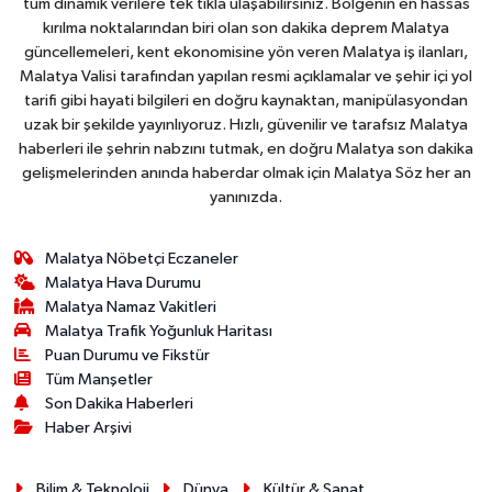
tüm dinamik verilere tek tıkla ulaşabilirsiniz. Bölgenin en hassas
kırılma noktalarından biri olan son dakika deprem Malatya
güncellemeleri, kent ekonomisine yön veren Malatya iş ilanları,
Malatya Valisi tarafından yapılan resmi açıklamalar ve şehir içi yol
tarifi gibi hayati bilgileri en doğru kaynaktan, manipülasyondan
uzak bir şekilde yayınlıyoruz. Hızlı, güvenilir ve tarafsız Malatya
haberleri ile şehrin nabzını tutmak, en doğru Malatya son dakika
gelişmelerinden anında haberdar olmak için Malatya Söz her an
yanınızda.
Malatya Nöbetçi Eczaneler
Malatya Hava Durumu
Malatya Namaz Vakitleri
Malatya Trafik Yoğunluk Haritası
Puan Durumu ve Fikstür
Tüm Manşetler
Son Dakika Haberleri
Haber Arşivi
Bilim & Teknoloji
Dünya
Kültür & Sanat