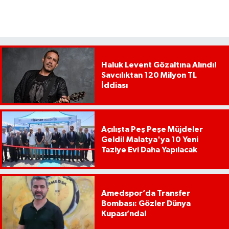
Haluk Levent Gözaltına Alındı!
Savcılıktan 120 Milyon TL
İddiası
Açılışta Peş Peşe Müjdeler
Geldi! Malatya'ya 10 Yeni
Taziye Evi Daha Yapılacak
Amedspor’da Transfer
Bombası: Gözler Dünya
Kupası’nda!