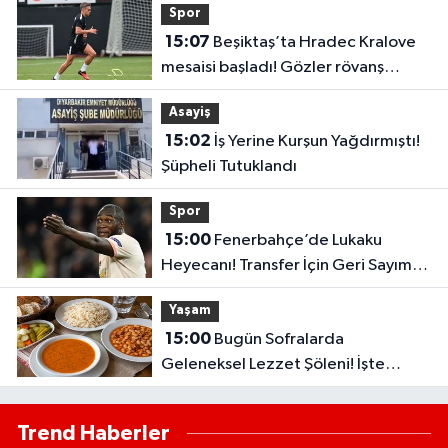
Spor
15:07
Beşiktaş’ta Hradec Kralove
mesaisi başladı! Gözler rövanş
maçında
Asayiş
15:02
İş Yerine Kurşun Yağdırmıştı!
Şüpheli Tutuklandı
Spor
15:00
Fenerbahçe’de Lukaku
Heyecanı! Transfer İçin Geri Sayım
Başladı
Yaşam
15:00
Bugün Sofralarda
Geleneksel Lezzet Şöleni! İşte
Günün Doyurucu Menüsü
Trend Haberler