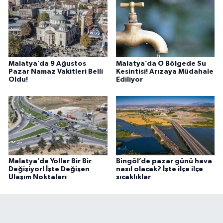
Malatya’da 9 Ağustos
Malatya’da O Bölgede Su
Pazar Namaz Vakitleri Belli
Kesintisi! Arızaya Müdahale
Oldu!
Ediliyor
Malatya’da Yollar Bir Bir
Bingöl’de pazar günü hava
Değişiyor! İşte Değişen
nasıl olacak? İşte ilçe ilçe
Ulaşım Noktaları
sıcaklıklar