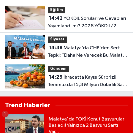
Yakaladı
Eğitim
14:42
YÖKDİL Soruları ve Cevapları
Yayımlandı mı? 2026 YÖKDİL/2
Cevap Anahtarı Ne Zaman
Siyaset
Açıklanacak?
14:38
Malatya’da CHP’den Sert
Tepki: “Daha Ne Verecek Bu Malatya
Halkı Size?”
Gündem
14:29
İhracatta Kayısı Sürprizi!
Temmuzda 15,3 Milyon Dolarlık Satış
Yapıldı
Trend Haberler
1
Malatya'da TOKİ Konut Başvuruları
Başladı! Yalnızca 2 Başvuru Şartı
Var...