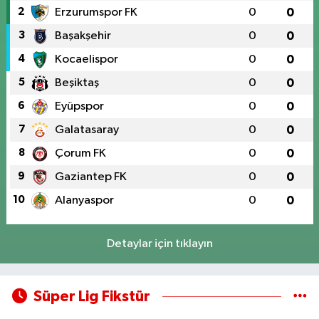
2
Erzurumspor FK
0
0
3
Başakşehir
0
0
4
Kocaelispor
0
0
5
Beşiktaş
0
0
6
Eyüpspor
0
0
7
Galatasaray
0
0
8
Çorum FK
0
0
9
Gaziantep FK
0
0
10
Alanyaspor
0
0
Detaylar için tıklayın
Süper Lig Fikstür