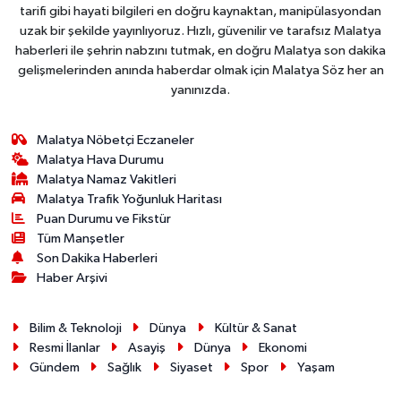
tarifi gibi hayati bilgileri en doğru kaynaktan, manipülasyondan
uzak bir şekilde yayınlıyoruz. Hızlı, güvenilir ve tarafsız Malatya
haberleri ile şehrin nabzını tutmak, en doğru Malatya son dakika
gelişmelerinden anında haberdar olmak için Malatya Söz her an
yanınızda.
Malatya Nöbetçi Eczaneler
Malatya Hava Durumu
Malatya Namaz Vakitleri
Malatya Trafik Yoğunluk Haritası
Puan Durumu ve Fikstür
Tüm Manşetler
Son Dakika Haberleri
Haber Arşivi
Bilim & Teknoloji
Dünya
Kültür & Sanat
Resmi İlanlar
Asayiş
Dünya
Ekonomi
Gündem
Sağlık
Siyaset
Spor
Yaşam