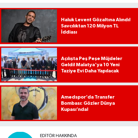
Haluk Levent Gözaltına Alındı!
Savcılıktan 120 Milyon TL
İddiası
Açılışta Peş Peşe Müjdeler
Geldi! Malatya'ya 10 Yeni
Taziye Evi Daha Yapılacak
Amedspor’da Transfer
Bombası: Gözler Dünya
Kupası’nda!
EDITÖR HAKKINDA