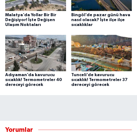
Malatya’da Yollar Bir Bir
Bingöl’de pazar günü hava
Değişiyor! İşte Değişen
nasıl olacak? İşte ilçe ilçe
Ulaşım Noktaları
sıcaklıklar
Adıyaman’da kavurucu
Tunceli’de kavurucu
sıcaklık! Termometreler 40
sıcaklık! Termometreler 37
dereceyi görecek
dereceyi görecek
Yorumlar