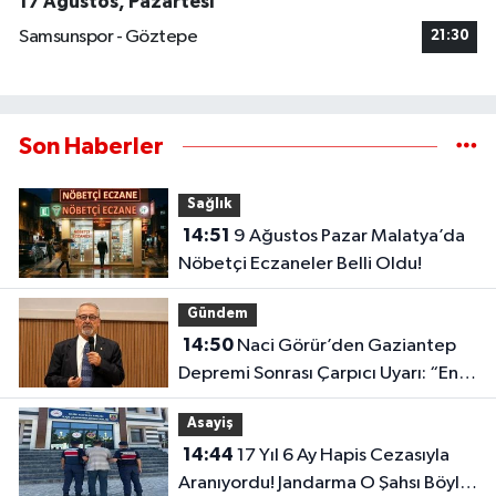
17 Ağustos, Pazartesi
Samsunspor - Göztepe
21:30
Son Haberler
Sağlık
14:51
9 Ağustos Pazar Malatya’da
Nöbetçi Eczaneler Belli Oldu!
Gündem
14:50
Naci Görür’den Gaziantep
Depremi Sonrası Çarpıcı Uyarı: “En
kesin Çözüm Bu”
Asayiş
14:44
17 Yıl 6 Ay Hapis Cezasıyla
Aranıyordu! Jandarma O Şahsı Böyle