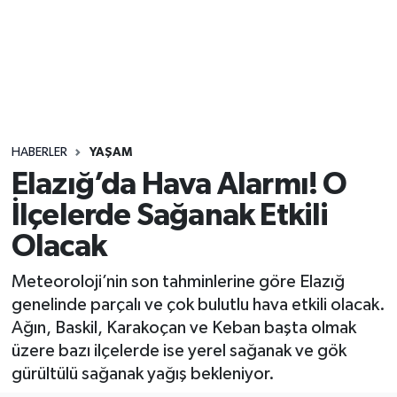
Sağlık
Seri İlan
Siyaset
HABERLER
YAŞAM
Spor
Elazığ’da Hava Alarmı! O
İlçelerde Sağanak Etkili
Yaşam
Olacak
Meteoroloji’nin son tahminlerine göre Elazığ
genelinde parçalı ve çok bulutlu hava etkili olacak.
Ağın, Baskil, Karakoçan ve Keban başta olmak
üzere bazı ilçelerde ise yerel sağanak ve gök
gürültülü sağanak yağış bekleniyor.