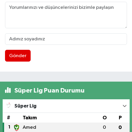
Gönder
Süper Lig Puan Durumu
Süper Lig
#
Takım
O
P
1
Amed
0
0