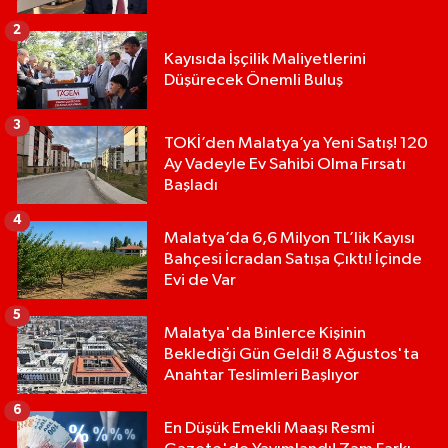
2
Kayısıda İşçilik Maliyetlerini
Düşürecek Önemli Buluş
3
TOKİ’den Malatya’ya Yeni Satış! 120
Ay Vadeyle Ev Sahibi Olma Fırsatı
Başladı
4
Malatya’da 6,6 Milyon TL’lik Kayısı
Bahçesi İcradan Satışa Çıktı! İçinde
Evi de Var
5
Malatya'da Binlerce Kişinin
Beklediği Gün Geldi! 8 Ağustos'ta
Anahtar Teslimleri Başlıyor
6
En Düşük Emekli Maaşı Resmi