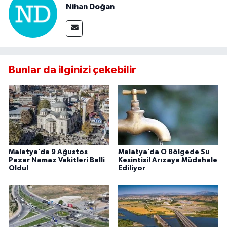
Nihan Doğan
Bunlar da ilginizi çekebilir
Malatya’da 9 Ağustos
Malatya’da O Bölgede Su
Pazar Namaz Vakitleri Belli
Kesintisi! Arızaya Müdahale
Oldu!
Ediliyor