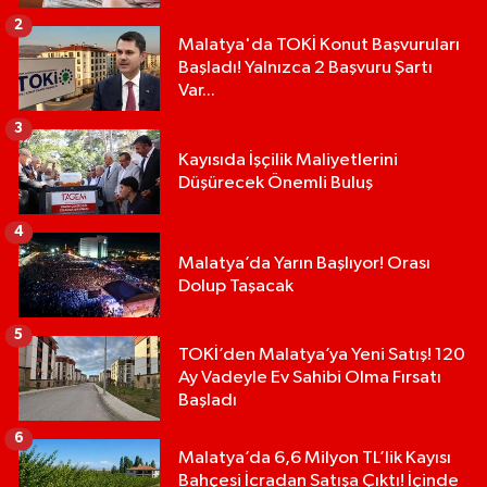
2
Malatya'da TOKİ Konut Başvuruları
Başladı! Yalnızca 2 Başvuru Şartı
Var...
3
Kayısıda İşçilik Maliyetlerini
Düşürecek Önemli Buluş
4
Malatya’da Yarın Başlıyor! Orası
Dolup Taşacak
5
TOKİ’den Malatya’ya Yeni Satış! 120
Ay Vadeyle Ev Sahibi Olma Fırsatı
Başladı
6
Malatya’da 6,6 Milyon TL’lik Kayısı
Bahçesi İcradan Satışa Çıktı! İçinde