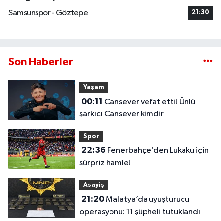
Samsunspor - Göztepe
21:30
Son Haberler
Yaşam
00:11
Cansever vefat etti! Ünlü
şarkıcı Cansever kimdir
Spor
22:36
Fenerbahçe’den Lukaku için
sürpriz hamle!
Asayiş
21:20
Malatya’da uyuşturucu
operasyonu: 11 şüpheli tutuklandı