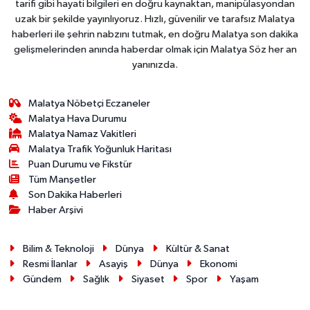
tarifi gibi hayati bilgileri en doğru kaynaktan, manipülasyondan
uzak bir şekilde yayınlıyoruz. Hızlı, güvenilir ve tarafsız Malatya
haberleri ile şehrin nabzını tutmak, en doğru Malatya son dakika
gelişmelerinden anında haberdar olmak için Malatya Söz her an
yanınızda.
Malatya Nöbetçi Eczaneler
Malatya Hava Durumu
Malatya Namaz Vakitleri
Malatya Trafik Yoğunluk Haritası
Puan Durumu ve Fikstür
Tüm Manşetler
Son Dakika Haberleri
Haber Arşivi
Bilim & Teknoloji
Dünya
Kültür & Sanat
Resmi İlanlar
Asayiş
Dünya
Ekonomi
Gündem
Sağlık
Siyaset
Spor
Yaşam