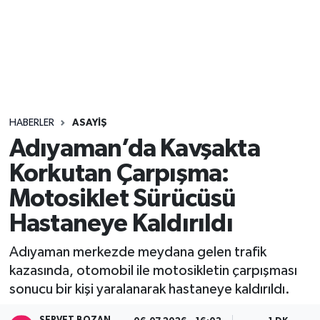
Sağlık
Seri İlan
Siyaset
HABERLER
ASAYIŞ
Spor
Adıyaman’da Kavşakta
Korkutan Çarpışma:
Yaşam
Motosiklet Sürücüsü
Hastaneye Kaldırıldı
Adıyaman merkezde meydana gelen trafik
kazasında, otomobil ile motosikletin çarpışması
sonucu bir kişi yaralanarak hastaneye kaldırıldı.