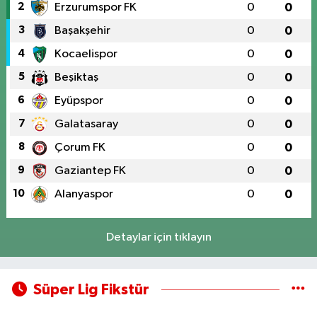
2
Erzurumspor FK
0
0
3
Başakşehir
0
0
4
Kocaelispor
0
0
5
Beşiktaş
0
0
6
Eyüpspor
0
0
7
Galatasaray
0
0
8
Çorum FK
0
0
9
Gaziantep FK
0
0
10
Alanyaspor
0
0
Detaylar için tıklayın
Süper Lig Fikstür