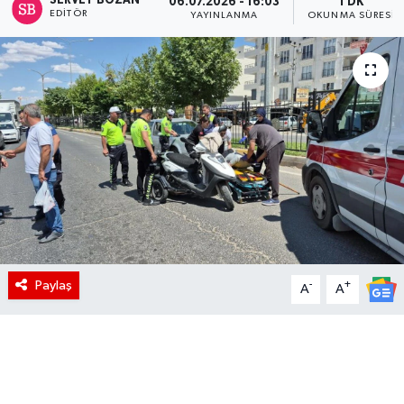
SERVET BOZAN
06.07.2026 - 16:03
1 DK
EDITÖR
YAYINLANMA
OKUNMA SÜRESI
Paylaş
-
+
A
A