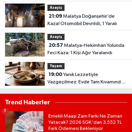
Asayiş
21:09
Malatya Doğanşehir’de
Kaza! Otomobil Devrildi, 1 Yaralı
Asayiş
20:57
Malatya-Hekimhan Yolunda
Feci Kaza: 1 Kişi Ağır Yaralandı
Yaşam
19:00
Yanık Lezzetiyle
Vazgeçilmez: Evde Tam Kıvamında
Kazandibi Tarifi
Trend Haberler
1
Emekli Maaşı Zam Farkı Ne Zaman
Yatacak? 2026 SGK'dan 3.552 TL
Fark Ödemesi Bekleniyor