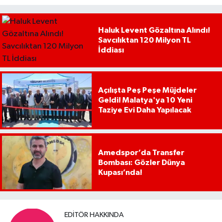
Haluk Levent Gözaltına Alındı!
Savcılıktan 120 Milyon TL
İddiası
Açılışta Peş Peşe Müjdeler
Geldi! Malatya'ya 10 Yeni
Taziye Evi Daha Yapılacak
Amedspor’da Transfer
Bombası: Gözler Dünya
Kupası’nda!
EDITÖR HAKKINDA