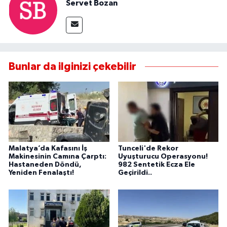
Servet Bozan
Bunlar da ilginizi çekebilir
Malatya’da Kafasını İş
Tunceli'de Rekor
Makinesinin Camına Çarptı:
Uyuşturucu Operasyonu!
Hastaneden Döndü,
982 Sentetik Ecza Ele
Yeniden Fenalaştı!
Geçirildi..