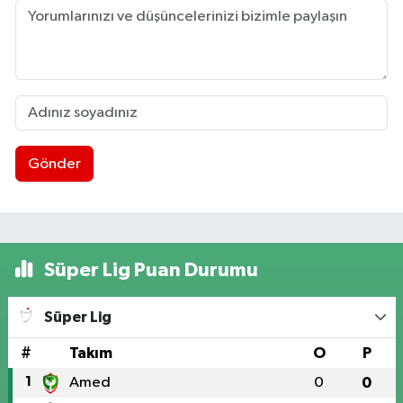
Gönder
Süper Lig Puan Durumu
Süper Lig
#
Takım
O
P
1
Amed
0
0