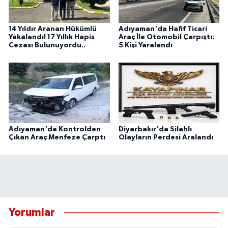
14 Yıldır Aranan Hükümlü
Adıyaman'da Hafif Ticari
Yakalandı! 17 Yıllık Hapis
Araç İle Otomobil Çarpıştı:
Cezası Bulunuyordu..
5 Kişi Yaralandı
Adıyaman'da Kontrolden
Diyarbakır'da Silahlı
Çıkan Araç Menfeze Çarptı
Olayların Perdesi Aralandı
Yorumlar