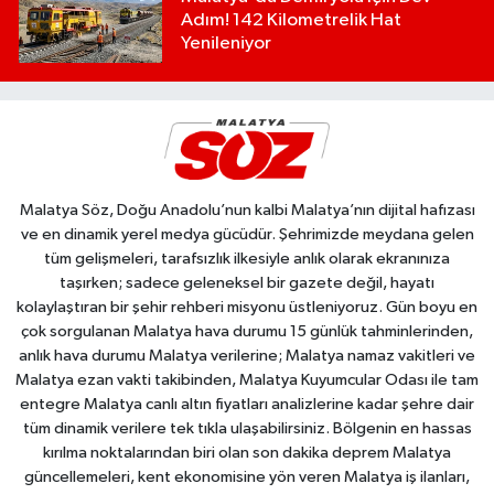
Adım! 142 Kilometrelik Hat
Yenileniyor
Malatya Söz, Doğu Anadolu’nun kalbi Malatya’nın dijital hafızası
ve en dinamik yerel medya gücüdür. Şehrimizde meydana gelen
tüm gelişmeleri, tarafsızlık ilkesiyle anlık olarak ekranınıza
taşırken; sadece geleneksel bir gazete değil, hayatı
kolaylaştıran bir şehir rehberi misyonu üstleniyoruz. Gün boyu en
çok sorgulanan Malatya hava durumu 15 günlük tahminlerinden,
anlık hava durumu Malatya verilerine; Malatya namaz vakitleri ve
Malatya ezan vakti takibinden, Malatya Kuyumcular Odası ile tam
entegre Malatya canlı altın fiyatları analizlerine kadar şehre dair
tüm dinamik verilere tek tıkla ulaşabilirsiniz. Bölgenin en hassas
kırılma noktalarından biri olan son dakika deprem Malatya
güncellemeleri, kent ekonomisine yön veren Malatya iş ilanları,