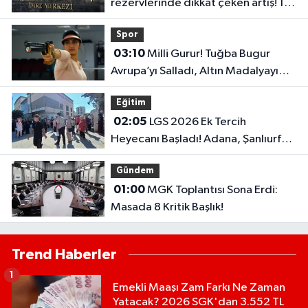
rezervlerinde dikkat çeken artış! 1
haftada 1,8 milyar dolar yükseldi..
Spor
03:10
Milli Gurur! Tuğba Bugur
Avrupa’yı Salladı, Altın Madalyayı
Türkiye’ye Getirdi..
Eğitim
02:05
LGS 2026 Ek Tercih
Heyecanı Başladı! Adana, Şanlıurfa
ve Gaziantep Lise Taban Puanları..
Gündem
01:00
MGK Toplantısı Sona Erdi:
Masada 8 Kritik Başlık!
Trend Haberler
1
Emekli Maaşı Zam Farkı Ne Zaman
Yatacak? 2026 SGK'dan 3.552 TL