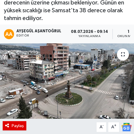
derecenin üzerine çıkması bekleniyor. Günün en
yüksek sıcaklığı ise Samsat'ta 38 derece olarak
tahmin ediliyor.
AYŞEGÜL AŞANTOĞRUL
08.07.2026 - 09:14
1 D
EDITÖR
YAYINLANMA
OKUNMA 
Paylaş
-
+
A
A