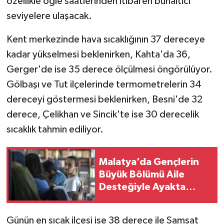
özellikle öğle saatlerinden itibaren bunaltıcı
seviyelere ulaşacak.
Kent merkezinde hava sıcaklığının 37 dereceye
kadar yükselmesi beklenirken, Kahta'da 36,
Gerger'de ise 35 derece ölçülmesi öngörülüyor.
Gölbaşı ve Tut ilçelerinde termometrelerin 34
dereceyi göstermesi beklenirken, Besni'de 32
derece, Çelikhan ve Sincik'te ise 30 derecelik
sıcaklık tahmin ediliyor.
Malatya’da Gençlerin
Büyük Bölümü Aile
Desteğiyle Ayakta
Duruyor!
Günün en sıcak ilçesi ise 38 derece ile Samsat