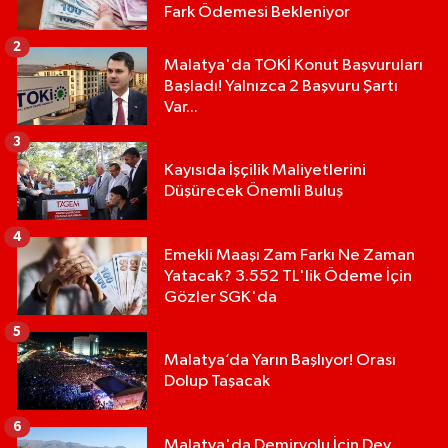
Fark Ödemesi Bekleniyor
2
Malatya'da TOKİ Konut Başvuruları
Başladı! Yalnızca 2 Başvuru Şartı
Var...
3
Kayısıda İşçilik Maliyetlerini
Düşürecek Önemli Buluş
4
Emekli Maaşı Zam Farkı Ne Zaman
Yatacak? 3.552 TL'lik Ödeme İçin
Gözler SGK'da
5
Malatya’da Yarın Başlıyor! Orası
Dolup Taşacak
6
Malatya'da Demiryolu İçin Dev