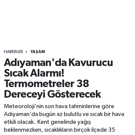
Sağlık
Seri İlan
Siyaset
HABERLER
YAŞAM
Spor
Adıyaman'da Kavurucu
Sıcak Alarmı!
Yaşam
Termometreler 38
Dereceyi Gösterecek
Meteoroloji'nin son hava tahminlerine göre
Adıyaman'da bugün az bulutlu ve sıcak bir hava
etkili olacak. Kent genelinde yağış
beklenmezken, sıcaklıkların birçok ilçede 35