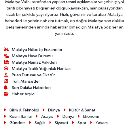
Malatya Valisi tarafından yapılan resmi açıklamalar ve şehir içi yol
tarifi gibi hayati bilgileri en doğru kaynaktan, manipülasyondan
uzak bir şekilde yayınlıyoruz. Hızlı, güvenilir ve tarafsız Malatya
haberleri ile şehrin nabzını tutmak, en doğru Malatya son dakika
gelişmelerinden anında haberdar olmak için Malatya Söz her an
yanınızda.
Malatya Nöbetçi Eczaneler
Malatya Hava Durumu
Malatya Namaz Vakitleri
Malatya Trafik Yoğunluk Haritası
Puan Durumu ve Fikstür
Tüm Manşetler
Son Dakika Haberleri
Haber Arşivi
Bilim & Teknoloji
Dünya
Kültür & Sanat
Resmi İlanlar
Asayiş
Dünya
Ekonomi
Gündem
Sağlık
Siyaset
Spor
Yaşam