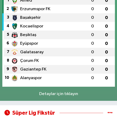
1
Amed
0
0
2
Erzurumspor FK
0
0
3
Başakşehir
0
0
4
Kocaelispor
0
0
5
Beşiktaş
0
0
6
Eyüpspor
0
0
7
Galatasaray
0
0
8
Çorum FK
0
0
9
Gaziantep FK
0
0
10
Alanyaspor
0
0
Detaylar için tıklayın
Süper Lig Fikstür