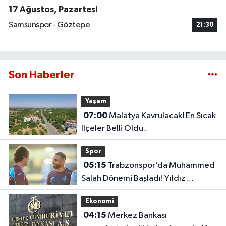
17 Ağustos, Pazartesi
Samsunspor - Göztepe
21:30
Son Haberler
Yaşam
07:00
Malatya Kavrulacak! En Sıcak
İlçeler Belli Oldu..
Spor
05:15
Trabzonspor’da Muhammed
Salah Dönemi Başladı! Yıldız
Futbolcu İlk Antrenmanına Çıktı..
Ekonomi
04:15
Merkez Bankası