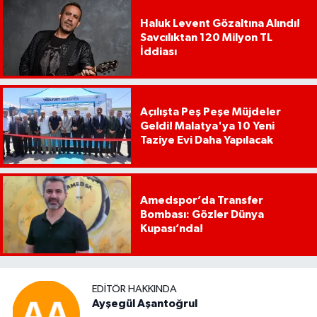
Haluk Levent Gözaltına Alındı!
Savcılıktan 120 Milyon TL
İddiası
Açılışta Peş Peşe Müjdeler
Geldi! Malatya'ya 10 Yeni
Taziye Evi Daha Yapılacak
Amedspor’da Transfer
Bombası: Gözler Dünya
Kupası’nda!
EDITÖR HAKKINDA
Ayşegül Aşantoğrul