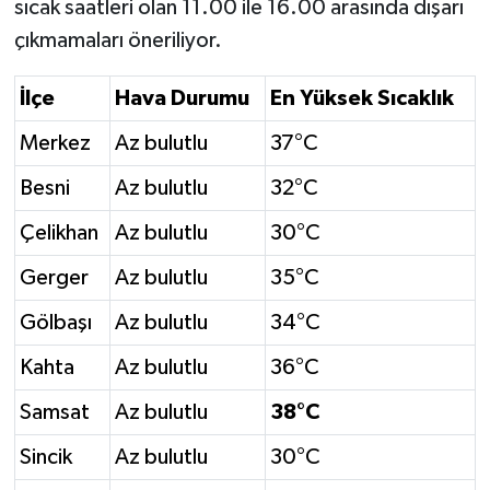
sıcak saatleri olan 11.00 ile 16.00 arasında dışarı
çıkmamaları öneriliyor.
İlçe
Hava Durumu
En Yüksek Sıcaklık
Merkez
Az bulutlu
37°C
Besni
Az bulutlu
32°C
Çelikhan
Az bulutlu
30°C
Gerger
Az bulutlu
35°C
Gölbaşı
Az bulutlu
34°C
Kahta
Az bulutlu
36°C
Samsat
Az bulutlu
38°C
Sincik
Az bulutlu
30°C