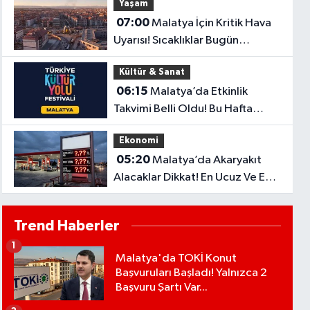
Yaşam
07:00
Malatya İçin Kritik Hava
Uyarısı! Sıcaklıklar Bugün
Artacak
Kültür & Sanat
06:15
Malatya’da Etkinlik
Takvimi Belli Oldu! Bu Hafta
Şehirde Neler Olacak?
Ekonomi
05:20
Malatya’da Akaryakıt
Alacaklar Dikkat! En Ucuz Ve En
Pahalı İlçe Belli Oldu
Trend Haberler
1
Malatya'da TOKİ Konut
Başvuruları Başladı! Yalnızca 2
Başvuru Şartı Var...