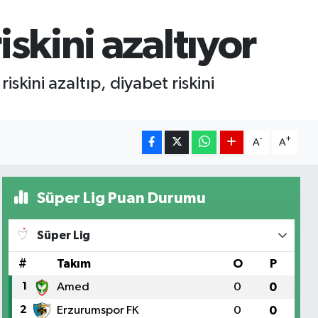
skini azaltıyor
kini azaltıp, diyabet riskini
-
+
A
A
Süper Lig Puan Durumu
Süper Lig
#
Takım
O
P
1
Amed
0
0
2
Erzurumspor FK
0
0