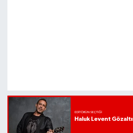
EDITÖRÜN SEÇTIĞI
Haluk Levent Gözaltın