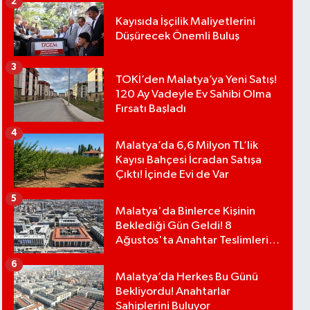
2
Kayısıda İşçilik Maliyetlerini
Düşürecek Önemli Buluş
3
TOKİ’den Malatya’ya Yeni Satış!
120 Ay Vadeyle Ev Sahibi Olma
Fırsatı Başladı
4
Malatya’da 6,6 Milyon TL’lik
Kayısı Bahçesi İcradan Satışa
Çıktı! İçinde Evi de Var
5
Malatya'da Binlerce Kişinin
Beklediği Gün Geldi! 8
Ağustos'ta Anahtar Teslimleri
Başlıyor
6
Malatya’da Herkes Bu Günü
Bekliyordu! Anahtarlar
Sahiplerini Buluyor