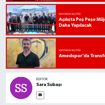
EDITÖRÜN SEÇTIĞI
Açılışta Peş Peşe Müj
Daha Yapılacak
EDITÖRÜN SEÇTIĞI
Amedspor’da Transfe
EDITÖR
Sara Subaşı