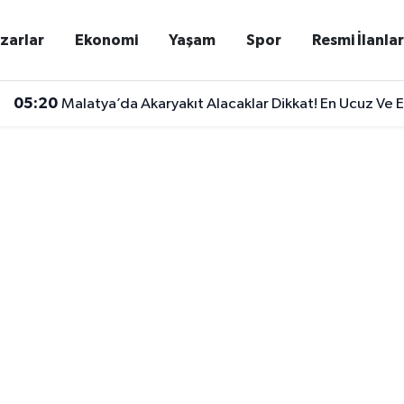
zarlar
Ekonomi
Yaşam
Spor
Resmi İlanla
05:20
Malatya’da Akaryakıt Alacaklar Dikkat! En Ucuz Ve En
03:26
Kayserispor Yönetiminden Sezona Galibiyet Mesajı