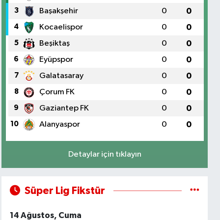
3
Başakşehir
0
0
4
Kocaelispor
0
0
5
Beşiktaş
0
0
6
Eyüpspor
0
0
7
Galatasaray
0
0
8
Çorum FK
0
0
9
Gaziantep FK
0
0
10
Alanyaspor
0
0
Detaylar için tıklayın
Süper Lig Fikstür
14 Ağustos, Cuma