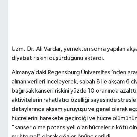
Uzm. Dr. Ali Vardar, yemekten sonra yapılan akşa
diyabet riskini düşürdüğünü aktardı.
Almanya’daki Regensburg Üniversitesi’nden araştı
alınan verileri inceleyerek, sabah 8 ile akşam 6 c
bağırsak kanseri riskini yüzde 10 oranında azalttı
aktivitelerin rahatlatıcı özelliği sayesinde stresle i
detaylarında akşam yürüyüşü ve genel olarak egz
hücrelerini harekete geçirdiği ve hücre ölümünün
"kanser olma potansiyeli olan hücrelerin kötü 
muhtemel" olarak gözler önüne serildi.