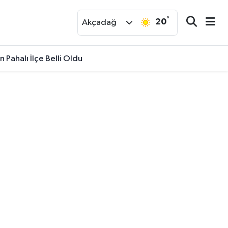
°
20
r
Akçadağ
 Pahalı İlçe Belli Oldu
: "Bu Daha Başlangıç"