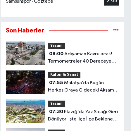
Samsunspor - Göztepe
21:30
Son Haberler
Yaşam
08:00
Adıyaman Kavrulacak!
Termometreler 40 Dereceye
Dayanacak
Kültür & Sanat
07:55
Malatya’da Bugün
Herkes Oraya Gidecek! Akşam
İçin Büyük Sürpriz Hazır
Yaşam
07:30
Elazığ’da Yaz Sıcağı Geri
Dönüyor! İşte İlçe İlçe Beklenen
Sıcaklıklar