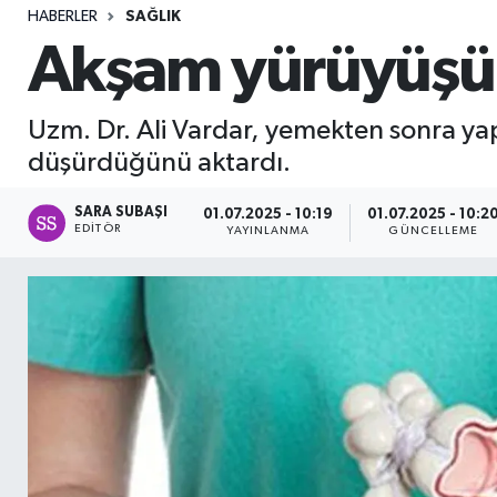
HABERLER
SAĞLIK
Sağlık
Akşam yürüyüşü b
Seri İlan
Uzm. Dr. Ali Vardar, yemekten sonra yapı
Siyaset
düşürdüğünü aktardı.
Spor
SARA SUBAŞI
01.07.2025 - 10:19
01.07.2025 - 10:2
EDITÖR
YAYINLANMA
GÜNCELLEME
Yaşam