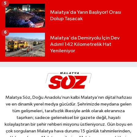
5
Malatya’da Yarın Başlıyor! Orası
Dolup Taşacak
6
Malatya'da Demiryolu İçin Dev
Adım! 142 Kilometrelik Hat
Yenileniyor
Malatya Söz, Doğu Anadolu’nun kalbi Malatya’nın dijital hafızası
ve en dinamik yerel medya gücüdür. Şehrimizde meydana gelen
tüm gelişmeleri, tarafsızlık ilkesiyle anlık olarak ekranınıza
taşırken; sadece geleneksel bir gazete değil, hayatı
kolaylaştıran bir şehir rehberi misyonu üstleniyoruz. Gün boyu en
çok sorgulanan Malatya hava durumu 15 günlük tahminlerinden,