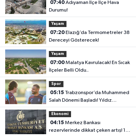
07:40
Adıyaman İlçe İlçe Hava
Durumu!
Yaşam
07:20
Elazığ’da Termometreler 38
Dereceyi Gösterecek!
Yaşam
07:00
Malatya Kavrulacak! En Sıcak
İlçeler Belli Oldu..
Spor
05:15
Trabzonspor’da Muhammed
Salah Dönemi Başladı! Yıldız
Futbolcu İlk Antrenmanına Çıktı..
Ekonomi
04:15
Merkez Bankası
rezervlerinde dikkat çeken artış! 1