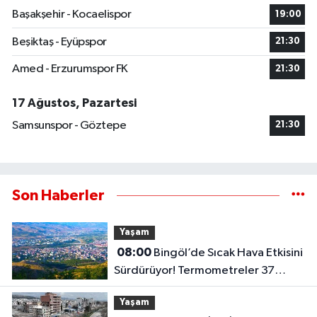
Başakşehir - Kocaelispor
19:00
Beşiktaş - Eyüpspor
21:30
Amed - Erzurumspor FK
21:30
17 Ağustos, Pazartesi
Samsunspor - Göztepe
21:30
Son Haberler
Yaşam
08:00
Bingöl’de Sıcak Hava Etkisini
Sürdürüyor! Termometreler 37
Dereceyi Görecek..
Yaşam