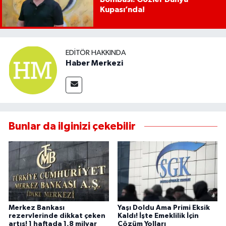
Kupası’nda!
EDITÖR HAKKINDA
Haber Merkezi
Bunlar da ilginizi çekebilir
Merkez Bankası
Yaşı Doldu Ama Primi Eksik
rezervlerinde dikkat çeken
Kaldı! İşte Emeklilik İçin
artış! 1 haftada 1,8 milyar
Çözüm Yolları