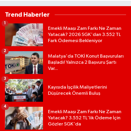
haftada 1,8 milyar dolar yükseldi..
Trend Haberler
1
Emekli Maaşı Zam Farkı Ne Zaman
Yatacak? 2026 SGK'dan 3.552 TL
Fark Ödemesi Bekleniyor
2
Malatya'da TOKİ Konut Başvuruları
Başladı! Yalnızca 2 Başvuru Şartı
Var...
3
Kayısıda İşçilik Maliyetlerini
Düşürecek Önemli Buluş
4
Emekli Maaşı Zam Farkı Ne Zaman
Yatacak? 3.552 TL'lik Ödeme İçin
Gözler SGK'da