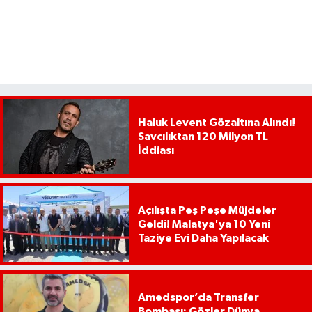
Haluk Levent Gözaltına Alındı!
Savcılıktan 120 Milyon TL
İddiası
Açılışta Peş Peşe Müjdeler
Geldi! Malatya'ya 10 Yeni
Taziye Evi Daha Yapılacak
Amedspor’da Transfer
Bombası: Gözler Dünya