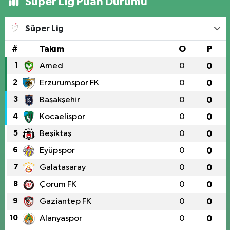
Süper Lig Puan Durumu
Süper Lig
#
Takım
O
P
1
Amed
0
0
2
Erzurumspor FK
0
0
3
Başakşehir
0
0
4
Kocaelispor
0
0
5
Beşiktaş
0
0
6
Eyüpspor
0
0
7
Galatasaray
0
0
8
Çorum FK
0
0
9
Gaziantep FK
0
0
10
Alanyaspor
0
0