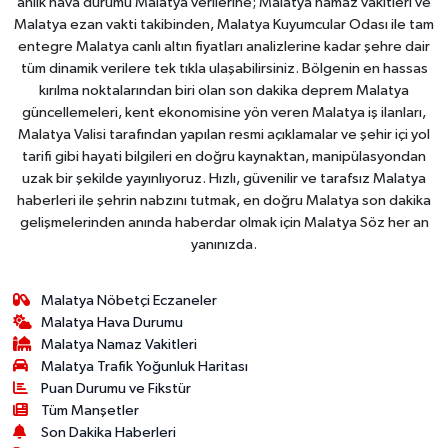
anlık hava durumu Malatya verilerine; Malatya namaz vakitleri ve
Malatya ezan vakti takibinden, Malatya Kuyumcular Odası ile tam
entegre Malatya canlı altın fiyatları analizlerine kadar şehre dair
tüm dinamik verilere tek tıkla ulaşabilirsiniz. Bölgenin en hassas
kırılma noktalarından biri olan son dakika deprem Malatya
güncellemeleri, kent ekonomisine yön veren Malatya iş ilanları,
Malatya Valisi tarafından yapılan resmi açıklamalar ve şehir içi yol
tarifi gibi hayati bilgileri en doğru kaynaktan, manipülasyondan
uzak bir şekilde yayınlıyoruz. Hızlı, güvenilir ve tarafsız Malatya
haberleri ile şehrin nabzını tutmak, en doğru Malatya son dakika
gelişmelerinden anında haberdar olmak için Malatya Söz her an
yanınızda.
Malatya Nöbetçi Eczaneler
Malatya Hava Durumu
Malatya Namaz Vakitleri
Malatya Trafik Yoğunluk Haritası
Puan Durumu ve Fikstür
Tüm Manşetler
Son Dakika Haberleri