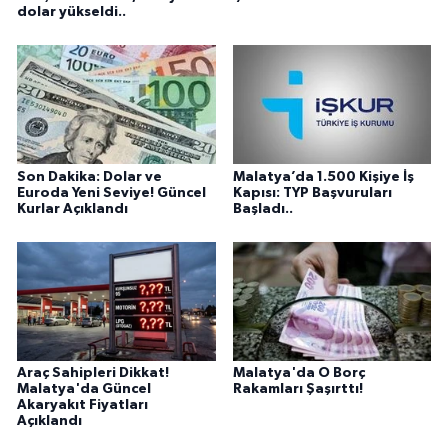
dolar yükseldi..
Son Dakika: Dolar ve
Malatya’da 1.500 Kişiye İş
Euroda Yeni Seviye! Güncel
Kapısı: TYP Başvuruları
Kurlar Açıklandı
Başladı..
Araç Sahipleri Dikkat!
Malatya'da O Borç
Malatya'da Güncel
Rakamları Şaşırttı!
Akaryakıt Fiyatları
Açıklandı