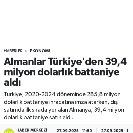
Sağlık
Seri İlan
Siyaset
HABERLER
EKONOMI
Spor
Almanlar Türkiye'den 39,4
milyon dolarlık battaniye
Yaşam
aldı
Türkiye, 2020-2024 döneminde 285,8 milyon
dolarlık battaniye ihracatına imza atarken, dış
satımda ilk sırada yer alan Almanya, 39,4 milyon
dolarlık battaniye satın aldı.
HABER MERKEZI
27.09.2025 - 11:50
27.09.2025 - 12