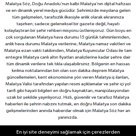
Malatya Söz, Doğu Anadolu’nun kalbi Malatya’nın dijital hafızası
ve en dinamik yerel medya gücüdür. Şehrimizde meydana gelen
tüm gelişmeleri, tarafsızlık ilkesiyle anlık olarak ekranınıza
taşırken; sadece geleneksel bir gazete değil, hayatı
kolaylaştıran bir şehir rehberi misyonu üstleniyoruz. Gün boyu en
çok sorgulanan Malatya hava durumu 15 günlük tahminlerinden,
anlık hava durumu Malatya verilerine; Malatya namaz vakitleri ve
Malatya ezan vakti takibinden, Malatya Kuyumcular Odası ile tam
entegre Malatya canlı altın fiyatları analizlerine kadar şehre dair
tüm dinamik verilere tek tıkla ulaşabilirsiniz. Bölgenin en hassas
kırılma noktalarından biri olan son dakika deprem Malatya
güncellemeleri, kent ekonomisine yön veren Malatya iş ilanları,
Malatya Valisi tarafından yapılan resmi açıklamalar ve şehir içi yol
tarifi gibi hayati bilgileri en doğru kaynaktan, manipülasyondan
uzak bir şekilde yayınlıyoruz. Hızlı, güvenilir ve tarafsız Malatya
haberleri ile şehrin nabzını tutmak, en doğru Malatya son dakika
gelişmelerinden anında haberdar olmak için Malatya Söz her an
yanınızda.
En iyi site deneyimi sağlamak için çerezlerden
Malatya Nöbetçi Eczaneler