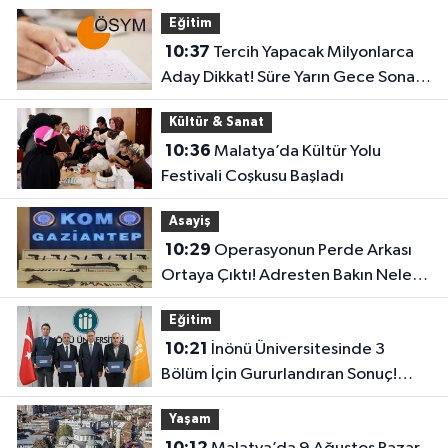
Eğitim
10:37
Tercih Yapacak Milyonlarca
Aday Dikkat! Süre Yarın Gece Sona
Eriyor
Kültür & Sanat
10:36
Malatya’da Kültür Yolu
Festivali Coşkusu Başladı
Asayiş
10:29
Operasyonun Perde Arkası
Ortaya Çıktı! Adresten Bakın Neler
Çıktı
Eğitim
10:21
İnönü Üniversitesinde 3
Bölüm İçin Gururlandıran Sonuç!
2028’e Kadar Geçerli
Yaşam
10:12