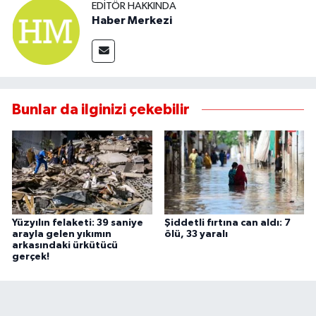
EDITÖR HAKKINDA
Haber Merkezi
Bunlar da ilginizi çekebilir
Yüzyılın felaketi: 39 saniye
Şiddetli fırtına can aldı: 7
arayla gelen yıkımın
ölü, 33 yaralı
arkasındaki ürkütücü
gerçek!