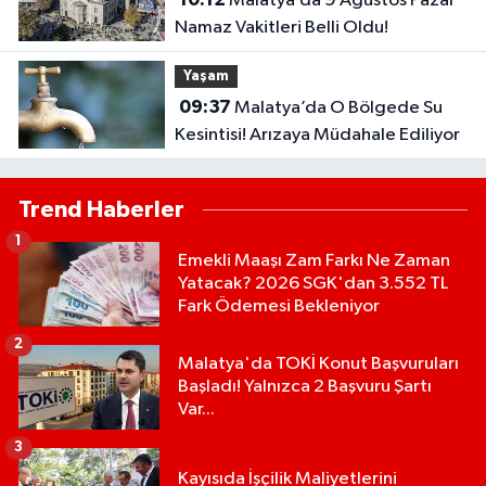
Malatya’da 9 Ağustos Pazar
Namaz Vakitleri Belli Oldu!
Yaşam
09:37
Malatya’da O Bölgede Su
Kesintisi! Arızaya Müdahale Ediliyor
Trend Haberler
1
Emekli Maaşı Zam Farkı Ne Zaman
Yatacak? 2026 SGK'dan 3.552 TL
Fark Ödemesi Bekleniyor
2
Malatya'da TOKİ Konut Başvuruları
Başladı! Yalnızca 2 Başvuru Şartı
Var...
3
Kayısıda İşçilik Maliyetlerini