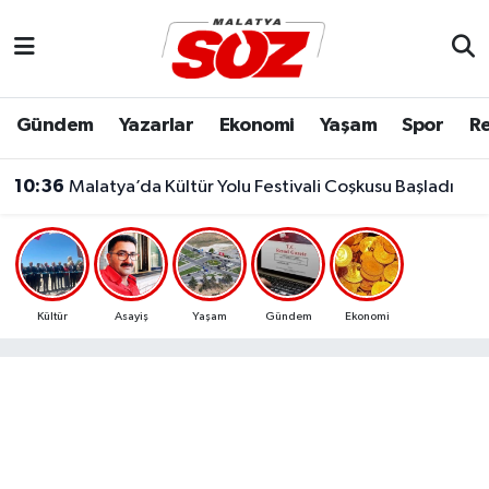
Asayiş
Malatya Nöbetçi Eczaneler
Gündem
Yazarlar
Ekonomi
Yaşam
Spor
Re
Bilim & Teknoloji
Malatya Hava Durumu
10:36
Malatya’da Kültür Yolu Festivali Coşkusu Başladı
Dünya
Malatya Namaz Vakitleri
Eğitim
Malatya Trafik Yoğunluk Haritası
Ekonomi
Süper Lig Puan Durumu ve Fikstür
Kültür
Asayiş
Yaşam
Gündem
Ekonomi
Gündem
Tüm Manşetler
Kültür & Sanat
Son Dakika Haberleri
Resmi İlanlar
Haber Arşivi