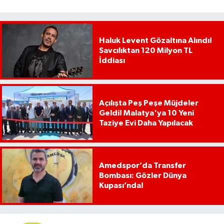
Haluk Levent Gözaltına Alındı!
Savcılıktan 120 Milyon TL
İddiası
Açılışta Peş Peşe Müjdeler
Geldi! Malatya'ya 10 Yeni
Taziye Evi Daha Yapılacak
Amedspor’da Transfer
Bombası: Gözler Dünya
Kupası’nda!