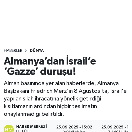
Sağlık
Seri İlan
Siyaset
HABERLER
DÜNYA
Spor
Almanya’dan İsrail’e
‘Gazze’ duruşu!
Yaşam
Alman basınında yer alan haberlerde, Almanya
Başbakanı Friedrich Merz'in 8 Ağustos'ta, İsrail'e
yapılan silah ihracatına yönelik getirdiği
kısıtlamanın ardından hiçbir teslimatın
onaylanmadığı belirtildi.
HABER MERKEZI
25.09.2025 - 15:02
25.09.2025 - 15
EDITÖR
YAYINLANMA
GÜNCELLEME