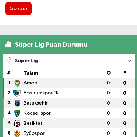
Gönder
Süper Lig Puan Durumu
Süper Lig
#
Takım
O
P
1
Amed
0
0
2
Erzurumspor FK
0
0
3
Başakşehir
0
0
4
Kocaelispor
0
0
5
Beşiktaş
0
0
6
Eyüpspor
0
0