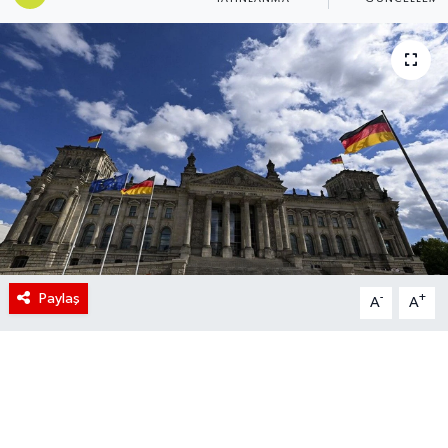
Paylaş
-
+
A
A