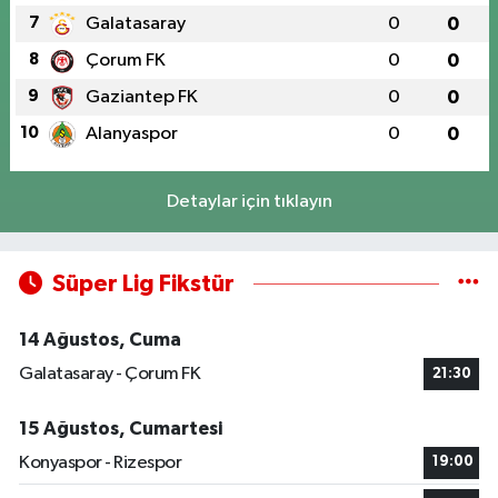
7
Galatasaray
0
0
8
Çorum FK
0
0
9
Gaziantep FK
0
0
10
Alanyaspor
0
0
Detaylar için tıklayın
Süper Lig Fikstür
14 Ağustos, Cuma
Galatasaray - Çorum FK
21:30
15 Ağustos, Cumartesi
Konyaspor - Rizespor
19:00