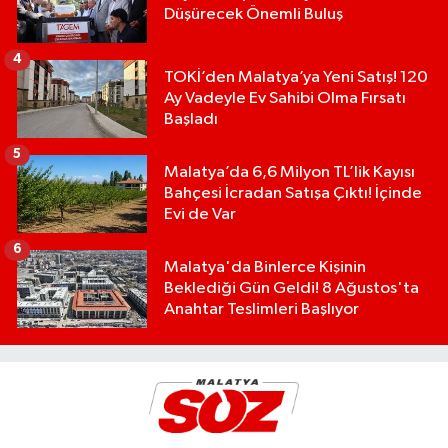
Düşürecek Önemli Buluş
4
TOKİ’den Malatya’ya Yeni Satış! 120
Ay Vadeyle Ev Sahibi Olma Fırsatı
Başladı
5
Malatya’da 6,6 Milyon TL’lik Kayısı
Bahçesi İcradan Satışa Çıktı! İçinde
Evi de Var
6
Malatya'da Binlerce Kişinin
Beklediği Gün Geldi! 8 Ağustos'ta
Anahtar Teslimleri Başlıyor