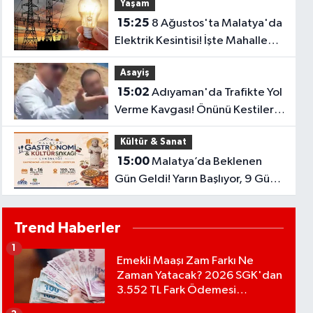
Yaşam
15:25
8 Ağustos'ta Malatya'da
Elektrik Kesintisi! İşte Mahalle
Mahalle Kesinti Listesi..
Asayiş
15:02
Adıyaman'da Trafikte Yol
Verme Kavgası! Önünü Kestiler,
Saldırı Girişimi Kamerada
Kültür & Sanat
15:00
Malatya’da Beklenen
Gün Geldi! Yarın Başlıyor, 9 Gün
Boyunca Sürecek
Trend Haberler
1
Emekli Maaşı Zam Farkı Ne
Zaman Yatacak? 2026 SGK'dan
3.552 TL Fark Ödemesi
Bekleniyor