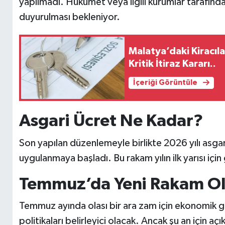
yapılmadı. Hükümet veya ilgili kurumlar tarafın
duyurulması bekleniyor.
Malatya’daki Kiracıla
Kritik İtiraz Kararı..
İçeriği Görüntüle
Asgari Ücret Ne Kadar?
Son yapılan düzenlemeyle birlikte 2026 yılı asgari
uygulanmaya başladı. Bu rakam yılın ilk yarısı içi
Temmuz’da Yeni Rakam O
Temmuz ayında olası bir ara zam için ekonomik g
politikaları belirleyici olacak. Ancak şu an için 