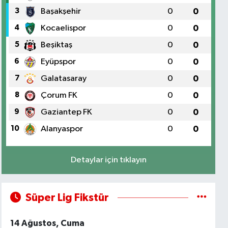
3
Başakşehir
0
0
4
Kocaelispor
0
0
5
Beşiktaş
0
0
6
Eyüpspor
0
0
7
Galatasaray
0
0
8
Çorum FK
0
0
9
Gaziantep FK
0
0
10
Alanyaspor
0
0
Detaylar için tıklayın
Süper Lig Fikstür
14 Ağustos, Cuma