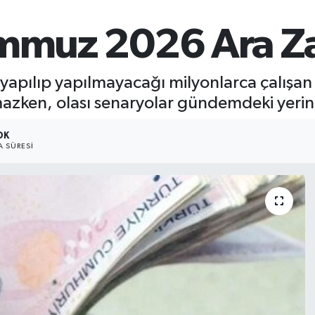
emmuz 2026 Ara Z
apılıp yapılmayacağı milyonlarca çalışan
mazken, olası senaryolar gündemdeki yerini
DK
 SÜRESI