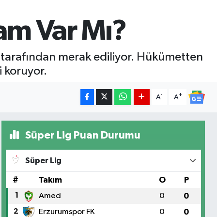
am Var Mı?
 tarafından merak ediliyor. Hükümetten
 koruyor.
-
+
A
A
Süper Lig Puan Durumu
Süper Lig
#
Takım
O
P
1
Amed
0
0
2
Erzurumspor FK
0
0