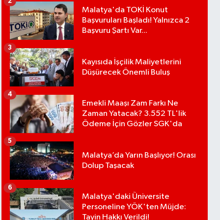
2
Malatya'da TOKİ Konut
Başvuruları Başladı! Yalnızca 2
Başvuru Şartı Var...
3
Kayısıda İşçilik Maliyetlerini
Düşürecek Önemli Buluş
4
Emekli Maaşı Zam Farkı Ne
Zaman Yatacak? 3.552 TL'lik
Ödeme İçin Gözler SGK'da
5
Malatya’da Yarın Başlıyor! Orası
Dolup Taşacak
6
Malatya'daki Üniversite
Personeline YÖK'ten Müjde:
Tayin Hakkı Verildi!