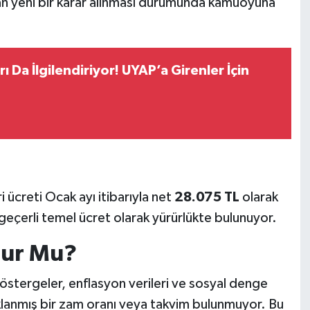
dan yeni bir karar alınması durumunda kamuoyuna
rı Da İlgilendiriyor! UYAP’a Girenler İçin
 ücreti Ocak ayı itibarıyla net
28.075 TL
olarak
n geçerli temel ücret olarak yürürlükte bulunuyor.
lur Mu?
östergeler, enflasyon verileri ve sosyal denge
açıklanmış bir zam oranı veya takvim bulunmuyor. Bu