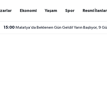
zarlar
Ekonomi
Yaşam
Spor
Resmi İlanla
15:00
Malatya’da Beklenen Gün Geldi! Yarın Başlıyor, 9 
14:52
Malatya’da Otobüste Acil Durum! Sürücü Yolcuyu Ha