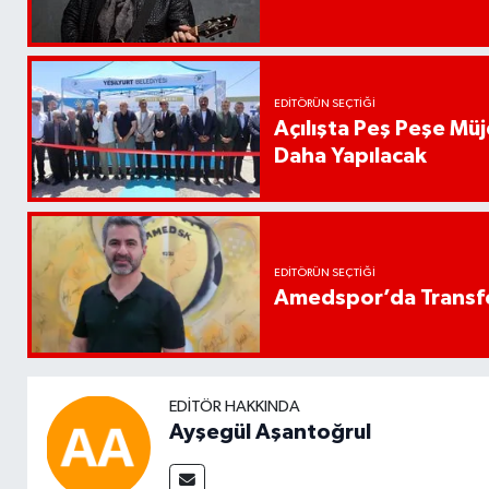
EDITÖRÜN SEÇTIĞI
Açılışta Peş Peşe Müj
Daha Yapılacak
EDITÖRÜN SEÇTIĞI
Amedspor’da Transfe
EDITÖR HAKKINDA
Ayşegül Aşantoğrul