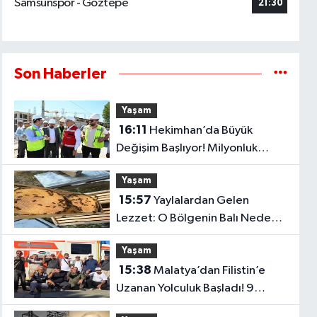
Samsunspor - Göztepe
21:30
Son Haberler
Yaşam
16:11
Hekimhan’da Büyük
Değişim Başlıyor! Milyonluk
Projeler Tek Tek Hayata Geçiyor
Yaşam
15:57
Yaylalardan Gelen
Lezzet: O Bölgenin Balı Neden
Bu Kadar Özel?
Yaşam
15:38
Malatya’dan Filistin’e
Uzanan Yolculuk Başladı! 9
Gönüllü Yola Çıktı