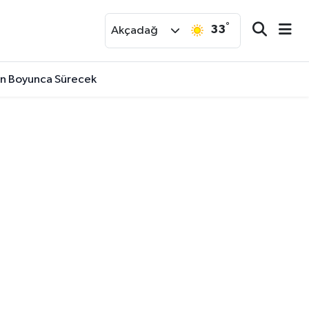
°
33
r
Akçadağ
Gün Boyunca Sürecek
staneye Yetiştirdi