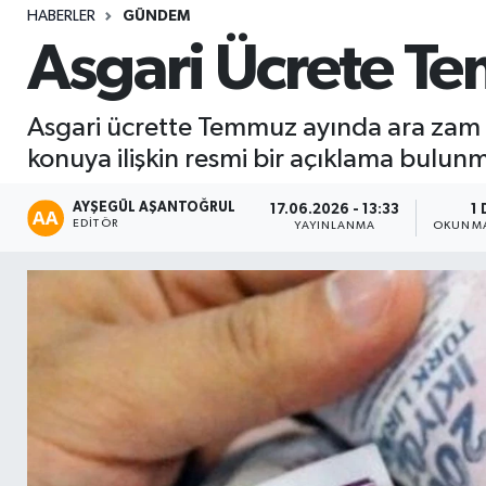
HABERLER
GÜNDEM
Sağlık
Asgari Ücrete T
Seri İlan
Asgari ücrette Temmuz ayında ara zam y
Siyaset
konuya ilişkin resmi bir açıklama bulun
Spor
AYŞEGÜL AŞANTOĞRUL
17.06.2026 - 13:33
1 
EDITÖR
YAYINLANMA
OKUNMA
Yaşam