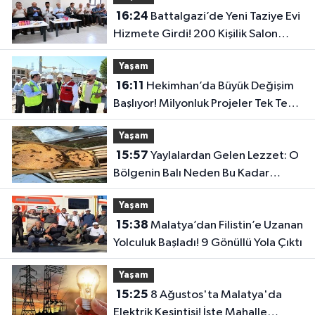
16:24
Battalgazi’de Yeni Taziye Evi
Hizmete Girdi! 200 Kişilik Salon
Dikkat Çekti
Yaşam
16:11
Hekimhan’da Büyük Değişim
Başlıyor! Milyonluk Projeler Tek Tek
Hayata Geçiyor
Yaşam
15:57
Yaylalardan Gelen Lezzet: O
Bölgenin Balı Neden Bu Kadar
Özel?
Yaşam
15:38
Malatya’dan Filistin’e Uzanan
Yolculuk Başladı! 9 Gönüllü Yola Çıktı
Yaşam
15:25
8 Ağustos'ta Malatya'da
Elektrik Kesintisi! İşte Mahalle