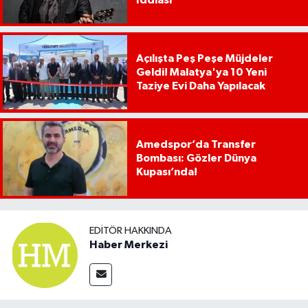
Açılışta Peş Peşe Müjdeler
Geldi! Malatya'ya 10 Yeni
Taziye Evi Daha Yapılacak
Amedspor’da Transfer
Bombası: Gözler Dünya
Kupası’nda!
EDITÖR HAKKINDA
Haber Merkezi