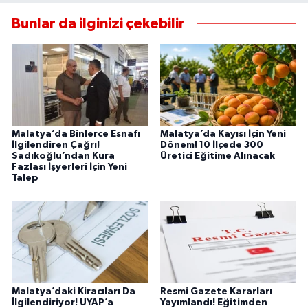
Bunlar da ilginizi çekebilir
Malatya’da Binlerce Esnafı
Malatya’da Kayısı İçin Yeni
İlgilendiren Çağrı!
Dönem! 10 İlçede 300
Sadıkoğlu’ndan Kura
Üretici Eğitime Alınacak
Fazlası İşyerleri İçin Yeni
Talep
Malatya’daki Kiracıları Da
Resmi Gazete Kararları
İlgilendiriyor! UYAP’a
Yayımlandı! Eğitimden