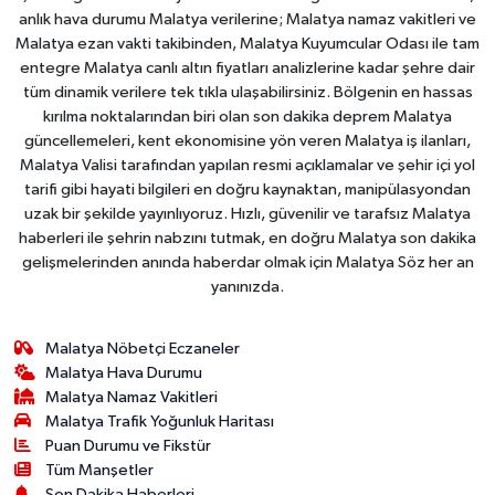
anlık hava durumu Malatya verilerine; Malatya namaz vakitleri ve
Malatya ezan vakti takibinden, Malatya Kuyumcular Odası ile tam
entegre Malatya canlı altın fiyatları analizlerine kadar şehre dair
tüm dinamik verilere tek tıkla ulaşabilirsiniz. Bölgenin en hassas
kırılma noktalarından biri olan son dakika deprem Malatya
güncellemeleri, kent ekonomisine yön veren Malatya iş ilanları,
Malatya Valisi tarafından yapılan resmi açıklamalar ve şehir içi yol
tarifi gibi hayati bilgileri en doğru kaynaktan, manipülasyondan
uzak bir şekilde yayınlıyoruz. Hızlı, güvenilir ve tarafsız Malatya
haberleri ile şehrin nabzını tutmak, en doğru Malatya son dakika
gelişmelerinden anında haberdar olmak için Malatya Söz her an
yanınızda.
Malatya Nöbetçi Eczaneler
Malatya Hava Durumu
Malatya Namaz Vakitleri
Malatya Trafik Yoğunluk Haritası
Puan Durumu ve Fikstür
Tüm Manşetler
Son Dakika Haberleri