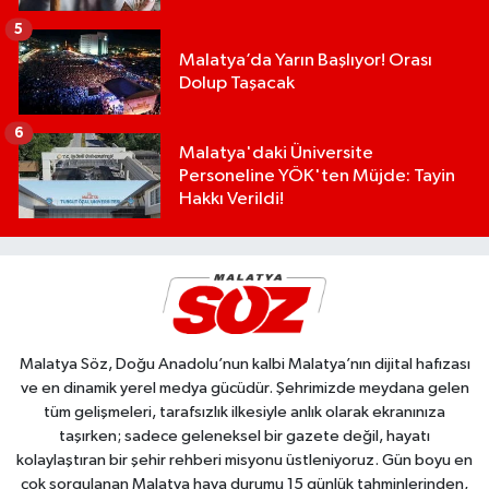
5
Malatya’da Yarın Başlıyor! Orası
Dolup Taşacak
6
Malatya'daki Üniversite
Personeline YÖK'ten Müjde: Tayin
Hakkı Verildi!
Malatya Söz, Doğu Anadolu’nun kalbi Malatya’nın dijital hafızası
ve en dinamik yerel medya gücüdür. Şehrimizde meydana gelen
tüm gelişmeleri, tarafsızlık ilkesiyle anlık olarak ekranınıza
taşırken; sadece geleneksel bir gazete değil, hayatı
kolaylaştıran bir şehir rehberi misyonu üstleniyoruz. Gün boyu en
çok sorgulanan Malatya hava durumu 15 günlük tahminlerinden,