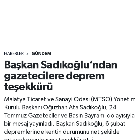
Sağlık
Seri İlan
Siyaset
HABERLER
GÜNDEM
Spor
Başkan Sadıkoğlu’ndan
gazetecilere deprem
Yaşam
teşekkürü
Malatya Ticaret ve Sanayi Odası (MTSO) Yönetim
Kurulu Başkanı Oğuzhan Ata Sadıkoğlu, 24
Temmuz Gazeteciler ve Basın Bayramı dolayısıyla
bir mesaj yayınladı. Başkan Sadıkoğlu, 6 şubat
depremlerinde kentin durumunu net şekilde
ortaya koyan basına teşekkür etti.