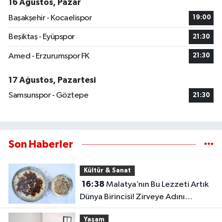
16 Ağustos, Pazar
Başakşehir - Kocaelispor
19:00
Beşiktaş - Eyüpspor
21:30
Amed - Erzurumspor FK
21:30
17 Ağustos, Pazartesi
Samsunspor - Göztepe
21:30
Son Haberler
Kültür & Sanat
16:38
Malatya’nın Bu Lezzeti Artık
Dünya Birincisi! Zirveye Adını
Yazdırdı
Yaşam