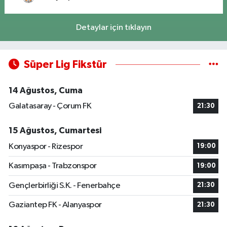
Detaylar için tıklayın
Süper Lig Fikstür
14 Ağustos, Cuma
Galatasaray - Çorum FK
21:30
15 Ağustos, Cumartesi
Konyaspor - Rizespor
19:00
Kasımpaşa - Trabzonspor
19:00
Gençlerbirliği S.K. - Fenerbahçe
21:30
Gaziantep FK - Alanyaspor
21:30