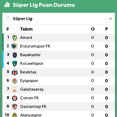
Süper Lig Puan Durumu
Süper Lig
#
Takım
O
P
1
Amed
0
0
2
Erzurumspor FK
0
0
3
Başakşehir
0
0
4
Kocaelispor
0
0
5
Beşiktaş
0
0
6
Eyüpspor
0
0
7
Galatasaray
0
0
8
Çorum FK
0
0
9
Gaziantep FK
0
0
10
Alanyaspor
0
0