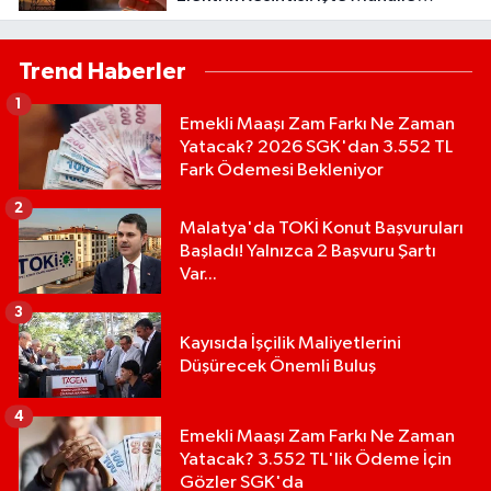
Mahalle Kesinti Listesi..
Trend Haberler
1
Emekli Maaşı Zam Farkı Ne Zaman
Yatacak? 2026 SGK'dan 3.552 TL
Fark Ödemesi Bekleniyor
2
Malatya'da TOKİ Konut Başvuruları
Başladı! Yalnızca 2 Başvuru Şartı
Var...
3
Kayısıda İşçilik Maliyetlerini
Düşürecek Önemli Buluş
4
Emekli Maaşı Zam Farkı Ne Zaman
Yatacak? 3.552 TL'lik Ödeme İçin
Gözler SGK'da