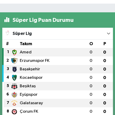
Süper Lig Puan Durumu
Süper Lig
#
Takım
O
P
1
Amed
0
0
2
Erzurumspor FK
0
0
3
Başakşehir
0
0
4
Kocaelispor
0
0
5
Beşiktaş
0
0
6
Eyüpspor
0
0
7
Galatasaray
0
0
8
Çorum FK
0
0