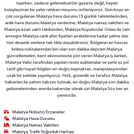
taşırken; sadece geleneksel bir gazete değil, hayatı
kolaylaştıran bir şehir rehberi misyonu üstleniyoruz. Gün boyu en
çok sorgulanan Malatya hava durumu 15 günlük tahminlerinden,
anlık hava durumu Malatya verilerine; Malatya namaz vakitleri ve
Malatya ezan vakti takibinden, Malatya Kuyumcular Odası ile tam
entegre Malatya canlı altın fiyatları analizlerine kadar şehre dair
tüm dinamik verilere tek tıkla ulaşabilirsiniz. Bölgenin en hassas
kırılma noktalarından biri olan son dakika deprem Malatya
güncellemeleri, kent ekonomisine yön veren Malatya iş ilanları,
Malatya Valisi tarafından yapılan resmi açıklamalar ve şehir içi yol
tarifi gibi hayati bilgileri en doğru kaynaktan, manipülasyondan
uzak bir şekilde yayınlıyoruz. Hızlı, güvenilir ve tarafsız Malatya
haberleri ile şehrin nabzını tutmak, en doğru Malatya son dakika
gelişmelerinden anında haberdar olmak için Malatya Söz her an
yanınızda.
Malatya Nöbetçi Eczaneler
Malatya Hava Durumu
Malatya Namaz Vakitleri
Malatya Trafik Yoğunluk Haritası