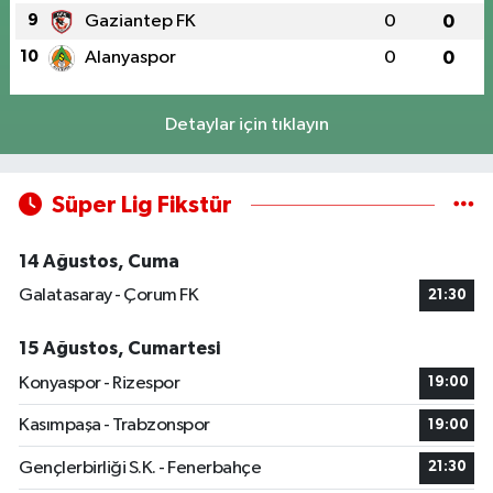
9
Gaziantep FK
0
0
10
Alanyaspor
0
0
Detaylar için tıklayın
Süper Lig Fikstür
14 Ağustos, Cuma
Galatasaray - Çorum FK
21:30
15 Ağustos, Cumartesi
Konyaspor - Rizespor
19:00
Kasımpaşa - Trabzonspor
19:00
Gençlerbirliği S.K. - Fenerbahçe
21:30