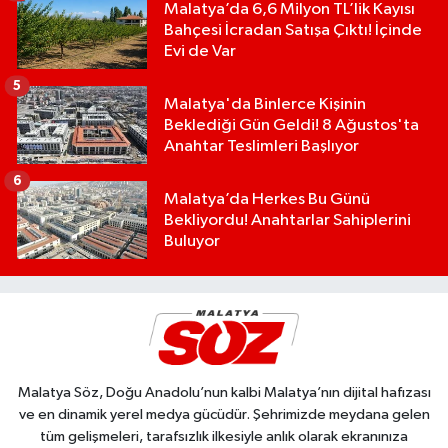
Malatya’da 6,6 Milyon TL’lik Kayısı
Bahçesi İcradan Satışa Çıktı! İçinde
Evi de Var
5
Malatya'da Binlerce Kişinin
Beklediği Gün Geldi! 8 Ağustos'ta
Anahtar Teslimleri Başlıyor
6
Malatya’da Herkes Bu Günü
Bekliyordu! Anahtarlar Sahiplerini
Buluyor
Malatya Söz, Doğu Anadolu’nun kalbi Malatya’nın dijital hafızası
ve en dinamik yerel medya gücüdür. Şehrimizde meydana gelen
tüm gelişmeleri, tarafsızlık ilkesiyle anlık olarak ekranınıza