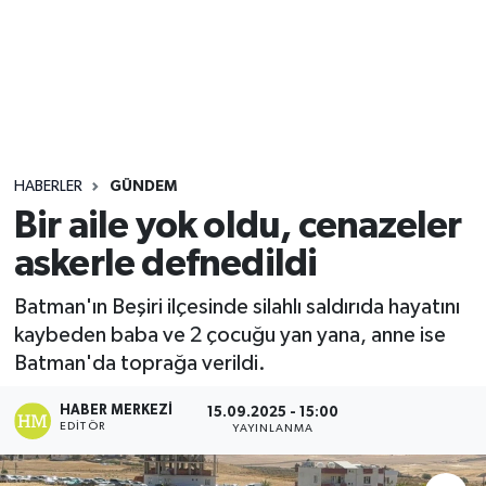
Sağlık
Seri İlan
Siyaset
HABERLER
GÜNDEM
Spor
Bir aile yok oldu, cenazeler
askerle defnedildi
Yaşam
Batman'ın Beşiri ilçesinde silahlı saldırıda hayatını
kaybeden baba ve 2 çocuğu yan yana, anne ise
Batman'da toprağa verildi.
HABER MERKEZI
15.09.2025 - 15:00
EDITÖR
YAYINLANMA