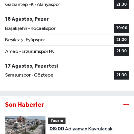
Gaziantep FK - Alanyaspor
21:30
16 Ağustos, Pazar
Başakşehir - Kocaelispor
19:00
Beşiktaş - Eyüpspor
21:30
Amed - Erzurumspor FK
21:30
17 Ağustos, Pazartesi
Samsunspor - Göztepe
21:30
Son Haberler
Yaşam
08:00
Adıyaman Kavrulacak!