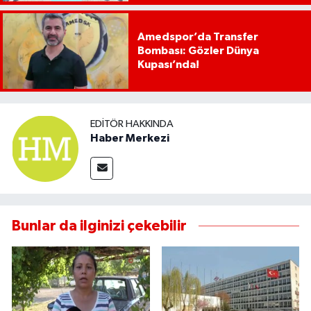
Amedspor’da Transfer
Bombası: Gözler Dünya
Kupası’nda!
EDITÖR HAKKINDA
Haber Merkezi
Bunlar da ilginizi çekebilir