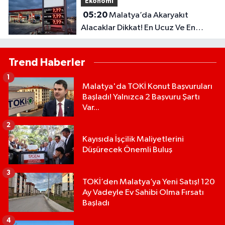
Ekonomi
05:20
Malatya’da Akaryakıt
Alacaklar Dikkat! En Ucuz Ve En
Pahalı İlçe Belli Oldu
Trend Haberler
1
Malatya'da TOKİ Konut Başvuruları
Başladı! Yalnızca 2 Başvuru Şartı
Var...
2
Kayısıda İşçilik Maliyetlerini
Düşürecek Önemli Buluş
3
TOKİ’den Malatya’ya Yeni Satış! 120
Ay Vadeyle Ev Sahibi Olma Fırsatı
Başladı
4