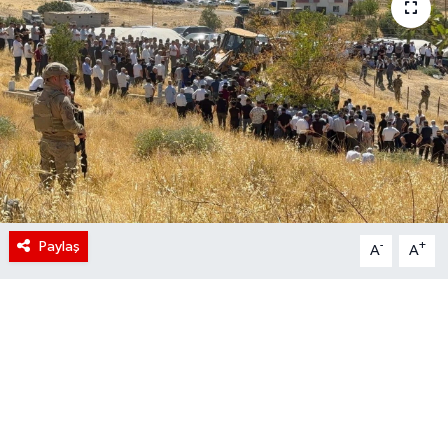
Paylaş
-
+
A
A