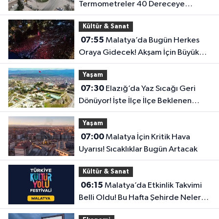
Termometreler 40 Dereceye
Dayanacak
Kültür & Sanat
07:55
Malatya’da Bugün Herkes
Oraya Gidecek! Akşam İçin Büyük
Sürpriz Hazır
Yaşam
07:30
Elazığ’da Yaz Sıcağı Geri
Dönüyor! İşte İlçe İlçe Beklenen
Sıcaklıklar
Yaşam
07:00
Malatya İçin Kritik Hava
Uyarısı! Sıcaklıklar Bugün Artacak
Kültür & Sanat
06:15
Malatya’da Etkinlik Takvimi
Belli Oldu! Bu Hafta Şehirde Neler
Olacak?