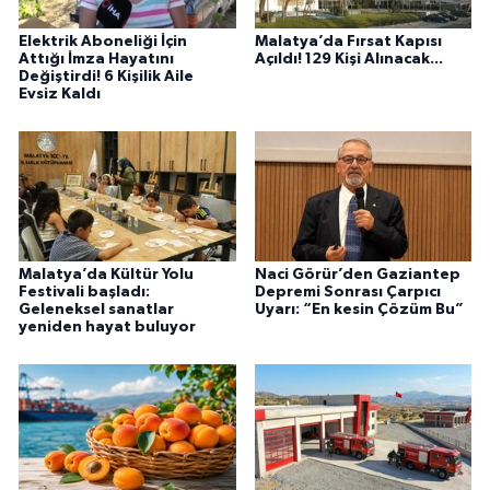
Elektrik Aboneliği İçin
Malatya’da Fırsat Kapısı
Attığı İmza Hayatını
Açıldı! 129 Kişi Alınacak...
Değiştirdi! 6 Kişilik Aile
Evsiz Kaldı
Malatya’da Kültür Yolu
Naci Görür’den Gaziantep
Festivali başladı:
Depremi Sonrası Çarpıcı
Geleneksel sanatlar
Uyarı: “En kesin Çözüm Bu”
yeniden hayat buluyor