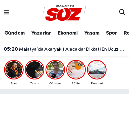
Asayiş
Malatya Nöbetçi Eczaneler
Gündem
Yazarlar
Ekonomi
Yaşam
Spor
Re
Bilim & Teknoloji
Malatya Hava Durumu
05:20
Malatya’da Akaryakıt Alacaklar Dikkat! En Ucuz Ve En Pahalı İlçe Belli Oldu
Dünya
Malatya Namaz Vakitleri
Eğitim
Malatya Trafik Yoğunluk Haritası
Ekonomi
Süper Lig Puan Durumu ve Fikstür
Spor
Yaşam
Gündem
Eğitim
Ekonomi
Gündem
Tüm Manşetler
Kültür & Sanat
Son Dakika Haberleri
Resmi İlanlar
Haber Arşivi