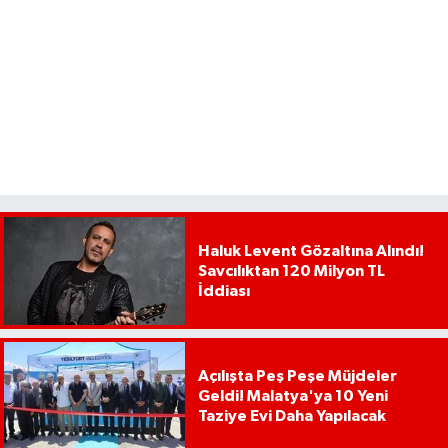
Haluk Levent Gözaltına Alındı!
Savcılıktan 120 Milyon TL
İddiası
Açılışta Peş Peşe Müjdeler
Geldi! Malatya'ya 10 Yeni
Taziye Evi Daha Yapılacak