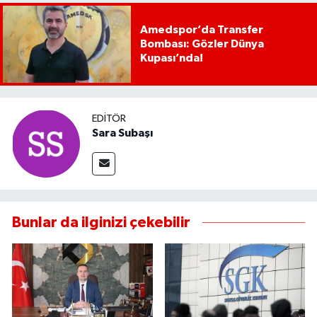
Amedspor’da Transfer
Bombası: Gözler Dünya
Kupası’nda!
EDITÖR
Sara Subaşı
Bunlar da ilginizi çekebilir