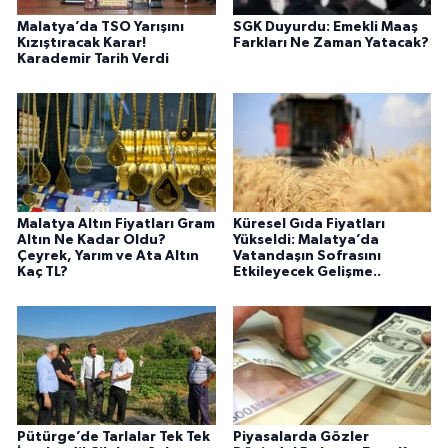
Malatya’da TSO Yarışını
SGK Duyurdu: Emekli Maaş
Kızıştıracak Karar!
Farkları Ne Zaman Yatacak?
Karademir Tarih Verdi
Malatya Altın Fiyatları Gram
Küresel Gıda Fiyatları
Altın Ne Kadar Oldu?
Yükseldi: Malatya’da
Çeyrek, Yarım ve Ata Altın
Vatandaşın Sofrasını
Kaç TL?
Etkileyecek Gelişme..
Pütürge’de Tarlalar Tek Tek
Piyasalarda Gözler