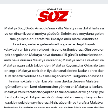
Malatya Söz, Doğu Anadolu’nun kalbi Malatya’nın dijital hafızası
ve en dinamik yerel medya gücüdür. Şehrimizde meydana gelen
tüm gelişmeleri, tarafsızlık ilkesiyle anlık olarak ekranınıza
taşırken; sadece geleneksel bir gazete değil, hayatı
kolaylaştıran bir şehir rehberi misyonu üstleniyoruz. Gün boyu en
çok sorgulanan Malatya hava durumu 15 günlük tahminlerinden,
anlık hava durumu Malatya verilerine; Malatya namaz vakitleri ve
Malatya ezan vakti takibinden, Malatya Kuyumcular Odası ile tam
entegre Malatya canlı altın fiyatları analizlerine kadar şehre dair
tüm dinamik verilere tek tıkla ulaşabilirsiniz. Bölgenin en hassas
kırılma noktalarından biri olan son dakika deprem Malatya
güncellemeleri, kent ekonomisine yön veren Malatya iş ilanları,
Malatya Valisi tarafından yapılan resmi açıklamalar ve şehir içi yol
tarifi gibi hayati bilgileri en doğru kaynaktan, manipülasyondan
uzak bir şekilde yayınlıyoruz. Hızlı, güvenilir ve tarafsız Malatya
haberleri ile şehrin nabzını tutmak, en doğru Malatya son dakika