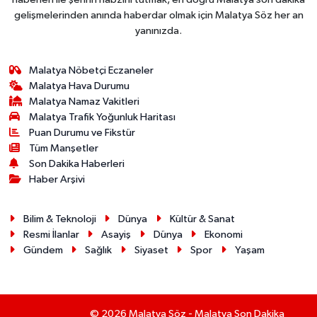
gelişmelerinden anında haberdar olmak için Malatya Söz her an
yanınızda.
Malatya Nöbetçi Eczaneler
Malatya Hava Durumu
Malatya Namaz Vakitleri
Malatya Trafik Yoğunluk Haritası
Puan Durumu ve Fikstür
Tüm Manşetler
Son Dakika Haberleri
Haber Arşivi
Bilim & Teknoloji
Dünya
Kültür & Sanat
Resmi İlanlar
Asayiş
Dünya
Ekonomi
Gündem
Sağlık
Siyaset
Spor
Yaşam
© 2026 Malatya Söz - Malatya Son Dakika