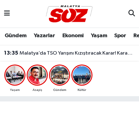
Asayiş
Malatya Nöbetçi Eczaneler
Gündem
Yazarlar
Ekonomi
Yaşam
Spor
Re
Bilim & Teknoloji
Malatya Hava Durumu
13:35
Malatya’da TSO Yarışını Kızıştıracak Karar! Karademir Tarih Verdi
Dünya
Malatya Namaz Vakitleri
Eğitim
Malatya Trafik Yoğunluk Haritası
Ekonomi
Süper Lig Puan Durumu ve Fikstür
Yaşam
Asayiş
Gündem
Kültür
Gündem
Tüm Manşetler
Kültür & Sanat
Son Dakika Haberleri
Resmi İlanlar
Haber Arşivi