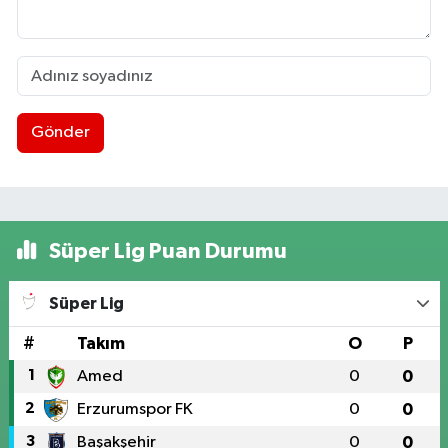
Gönder
Süper Lig Puan Durumu
Süper Lig
#
Takım
O
P
1
Amed
0
0
2
Erzurumspor FK
0
0
3
Başakşehir
0
0