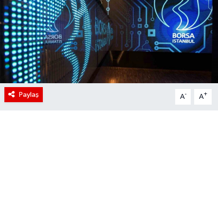
Paylaş
-
+
A
A