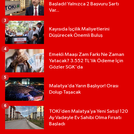
Başladı! Yalnızca 2 Başvuru Şartı
Var...
3
Kayısıda İşçilik Maliyetlerini
Düşürecek Önemli Buluş
4
Emekli Maaşı Zam Farkı Ne Zaman
Yatacak? 3.552 TL'lik Ödeme İçin
Gözler SGK'da
5
Malatya’da Yarın Başlıyor! Orası
Dolup Taşacak
6
TOKİ’den Malatya’ya Yeni Satış! 120
Ay Vadeyle Ev Sahibi Olma Fırsatı
Başladı