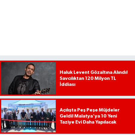
Haluk Levent Gözaltına Alındı!
Savcılıktan 120 Milyon TL
İddiası
Açılışta Peş Peşe Müjdeler
Geldi! Malatya'ya 10 Yeni
Taziye Evi Daha Yapılacak