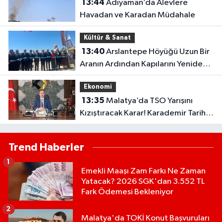
13:44
Adıyaman’da Alevlere
Havadan ve Karadan Müdahale
Kültür & Sanat
13:40
Arslantepe Höyüğü Uzun Bir
Aranın Ardından Kapılarını Yeniden
Açtı!
Ekonomi
13:35
Malatya’da TSO Yarışını
Kızıştıracak Karar! Karademir Tarih
Verdi
Trend Haberler
1
Emekli Maaşı Zam Farkı Ne Zaman
Yatacak? 2026 SGK'dan 3.552 TL
Fark Ödemesi Bekleniyor
2
Malatya'da TOKİ Konut Başvuruları