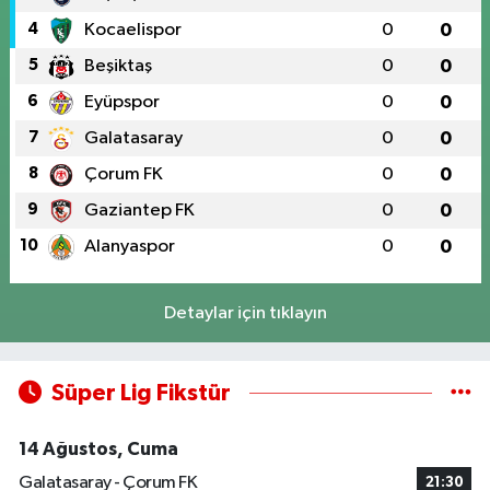
4
Kocaelispor
0
0
5
Beşiktaş
0
0
6
Eyüpspor
0
0
7
Galatasaray
0
0
8
Çorum FK
0
0
9
Gaziantep FK
0
0
10
Alanyaspor
0
0
Detaylar için tıklayın
Süper Lig Fikstür
14 Ağustos, Cuma
Galatasaray - Çorum FK
21:30