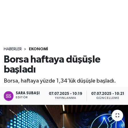
Sağlık
Seri İlan
Siyaset
HABERLER
EKONOMI
Spor
Borsa haftaya düşüşle
başladı
Yaşam
Borsa, haftaya yüzde 1,34’lük düşüşle başladı.
SARA SUBAŞI
07.07.2025 - 10:19
07.07.2025 - 10:21
EDITÖR
YAYINLANMA
GÜNCELLEME