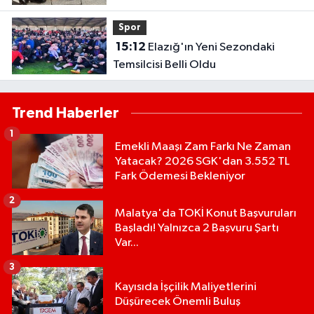
Gündemde
Spor
15:12
Elazığ'ın Yeni Sezondaki
Temsilcisi Belli Oldu
Trend Haberler
1
Emekli Maaşı Zam Farkı Ne Zaman
Yatacak? 2026 SGK'dan 3.552 TL
Fark Ödemesi Bekleniyor
2
Malatya'da TOKİ Konut Başvuruları
Başladı! Yalnızca 2 Başvuru Şartı
Var...
3
Kayısıda İşçilik Maliyetlerini
Düşürecek Önemli Buluş