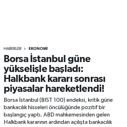
Sağlık
Seri İlan
Siyaset
HABERLER
EKONOMI
Spor
Borsa İstanbul güne
yükselişle başladı:
Yaşam
Halkbank kararı sonrası
piyasalar hareketlendi!
Borsa İstanbul (BIST 100) endeksi, kritik güne
bankacılık hisseleri öncülüğünde pozitif bir
başlangıç yaptı. ABD mahkemesinden gelen
Halkbank kararının ardından açılışta bankacılık