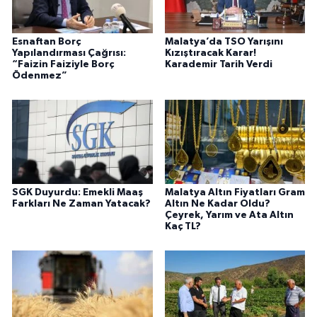
Esnaftan Borç
Malatya’da TSO Yarışını
Yapılandırması Çağrısı:
Kızıştıracak Karar!
“Faizin Faiziyle Borç
Karademir Tarih Verdi
Ödenmez”
SGK Duyurdu: Emekli Maaş
Malatya Altın Fiyatları Gram
Farkları Ne Zaman Yatacak?
Altın Ne Kadar Oldu?
Çeyrek, Yarım ve Ata Altın
Kaç TL?