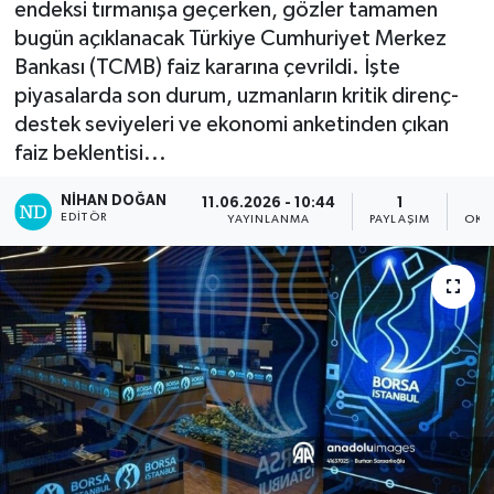
endeksi tırmanışa geçerken, gözler tamamen
bugün açıklanacak Türkiye Cumhuriyet Merkez
Bankası (TCMB) faiz kararına çevrildi. İşte
piyasalarda son durum, uzmanların kritik direnç-
destek seviyeleri ve ekonomi anketinden çıkan
faiz beklentisi...
NIHAN DOĞAN
11.06.2026 - 10:44
1
EDITÖR
YAYINLANMA
PAYLAŞIM
OKU