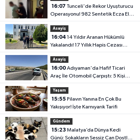
16:07
Tunceli'de Rekor Uyuşturucu
Operasyonu! 982 Sentetik Ecza Ele
Geçirildi..
Asayiş
16:04
14 Yıldır Aranan Hükümlü
Yakalandı! 17 Yıllık Hapis Cezası
Bulunuyordu..
Asayiş
16:00
Adıyaman'da Hafif Ticari
Araç İle Otomobil Çarpıştı: 5 Kişi
Yaralandı
Yaşam
15:55
Pilavın Yanına En Çok Bu
Yakışıyor! İşte Karnıyarık Tarifi
Gündem
15:23
Malatya’da Dünya Kedi
Günü: Sokakların Sessiz Can Dostları