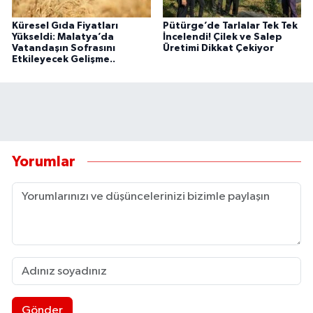
Küresel Gıda Fiyatları
Pütürge’de Tarlalar Tek Tek
Yükseldi: Malatya’da
İncelendi! Çilek ve Salep
Vatandaşın Sofrasını
Üretimi Dikkat Çekiyor
Etkileyecek Gelişme..
Yorumlar
Gönder