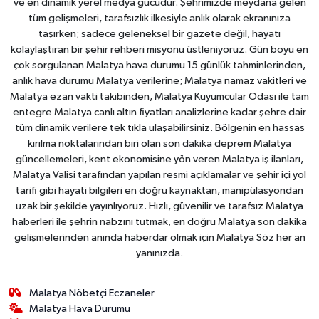
ve en dinamik yerel medya gücüdür. Şehrimizde meydana gelen
tüm gelişmeleri, tarafsızlık ilkesiyle anlık olarak ekranınıza
taşırken; sadece geleneksel bir gazete değil, hayatı
kolaylaştıran bir şehir rehberi misyonu üstleniyoruz. Gün boyu en
çok sorgulanan Malatya hava durumu 15 günlük tahminlerinden,
anlık hava durumu Malatya verilerine; Malatya namaz vakitleri ve
Malatya ezan vakti takibinden, Malatya Kuyumcular Odası ile tam
entegre Malatya canlı altın fiyatları analizlerine kadar şehre dair
tüm dinamik verilere tek tıkla ulaşabilirsiniz. Bölgenin en hassas
kırılma noktalarından biri olan son dakika deprem Malatya
güncellemeleri, kent ekonomisine yön veren Malatya iş ilanları,
Malatya Valisi tarafından yapılan resmi açıklamalar ve şehir içi yol
tarifi gibi hayati bilgileri en doğru kaynaktan, manipülasyondan
uzak bir şekilde yayınlıyoruz. Hızlı, güvenilir ve tarafsız Malatya
haberleri ile şehrin nabzını tutmak, en doğru Malatya son dakika
gelişmelerinden anında haberdar olmak için Malatya Söz her an
yanınızda.
Malatya Nöbetçi Eczaneler
Malatya Hava Durumu