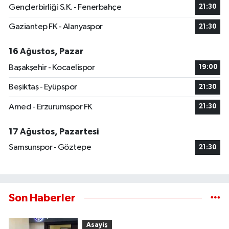
Gençlerbirliği S.K. - Fenerbahçe
21:30
Gaziantep FK - Alanyaspor
21:30
16 Ağustos, Pazar
Başakşehir - Kocaelispor
19:00
Beşiktaş - Eyüpspor
21:30
Amed - Erzurumspor FK
21:30
17 Ağustos, Pazartesi
Samsunspor - Göztepe
21:30
Son Haberler
Asayiş