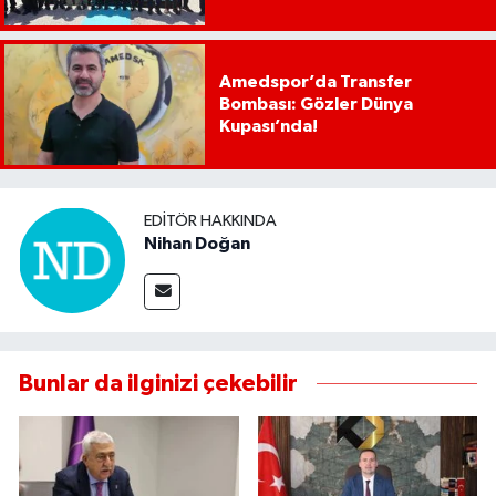
Amedspor’da Transfer
Bombası: Gözler Dünya
Kupası’nda!
EDITÖR HAKKINDA
Nihan Doğan
Bunlar da ilginizi çekebilir