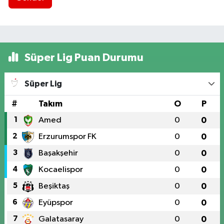
Süper Lig Puan Durumu
Süper Lig
#
Takım
O
P
1
Amed
0
0
2
Erzurumspor FK
0
0
3
Başakşehir
0
0
4
Kocaelispor
0
0
5
Beşiktaş
0
0
6
Eyüpspor
0
0
7
Galatasaray
0
0