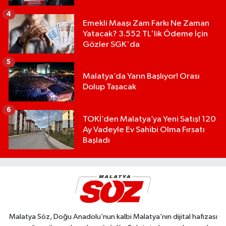
4
Emekli Maaşı Zam Farkı Ne Zaman
Yatacak? 3.552 TL'lik Ödeme İçin
Gözler SGK'da
5
Malatya’da Yarın Başlıyor! Orası
Dolup Taşacak
6
TOKİ’den Malatya’ya Yeni Satış! 120
Ay Vadeyle Ev Sahibi Olma Fırsatı
Başladı
Malatya Söz, Doğu Anadolu’nun kalbi Malatya’nın dijital hafızası