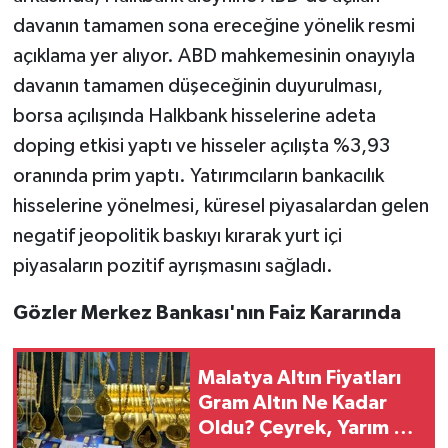
davanın tamamen sona ereceğine yönelik resmi
açıklama yer alıyor. ABD mahkemesinin onayıyla
davanın tamamen düşeceğinin duyurulması,
borsa açılışında Halkbank hisselerine adeta
doping etkisi yaptı ve hisseler açılışta %3,93
oranında prim yaptı. Yatırımcıların bankacılık
hisselerine yönelmesi, küresel piyasalardan gelen
negatif jeopolitik baskıyı kırarak yurt içi
piyasaların pozitif ayrışmasını sağladı.
Gözler Merkez Bankası'nın Faiz Kararında
Malatya Altın Fiyatları
Gram Altın Ne Kadar
Oldu? Çeyrek, Yarım ve