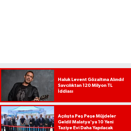
Haluk Levent Gözaltına Alındı!
Savcılıktan 120 Milyon TL
İddiası
Açılışta Peş Peşe Müjdeler
Geldi! Malatya'ya 10 Yeni
Taziye Evi Daha Yapılacak