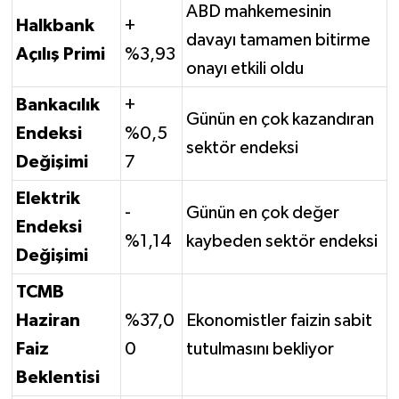
ABD mahkemesinin
Halkbank
+
davayı tamamen bitirme
Açılış Primi
%3,93
onayı etkili oldu
Bankacılık
+
Günün en çok kazandıran
Endeksi
%0,5
sektör endeksi
Değişimi
7
Elektrik
-
Günün en çok değer
Endeksi
%1,14
kaybeden sektör endeksi
Değişimi
TCMB
Haziran
%37,0
Ekonomistler faizin sabit
Faiz
0
tutulmasını bekliyor
Beklentisi