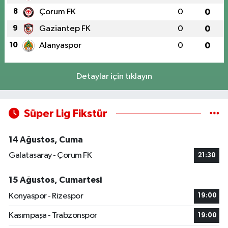
8
Çorum FK
0
0
9
Gaziantep FK
0
0
10
Alanyaspor
0
0
Detaylar için tıklayın
Süper Lig Fikstür
14 Ağustos, Cuma
Galatasaray - Çorum FK
21:30
15 Ağustos, Cumartesi
Konyaspor - Rizespor
19:00
Kasımpaşa - Trabzonspor
19:00