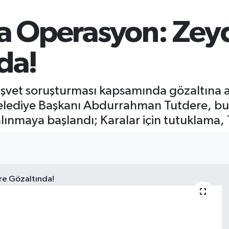
a Operasyon: Zeyd
da!
rüşvet soruşturması kapsamında gözaltına 
ediye Başkanı Abdurrahman Tutdere, bu sa
nmaya başlandı; Karalar için tutuklama, Tu