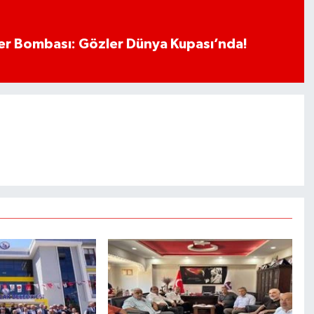
r Bombası: Gözler Dünya Kupası’nda!