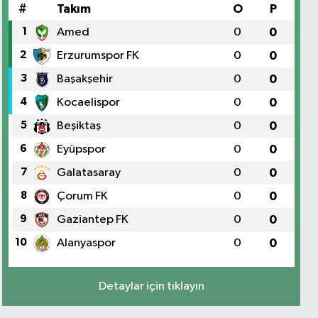
#
Takım
O
P
1
Amed
0
0
2
Erzurumspor FK
0
0
3
Başakşehir
0
0
4
Kocaelispor
0
0
5
Beşiktaş
0
0
6
Eyüpspor
0
0
7
Galatasaray
0
0
8
Çorum FK
0
0
9
Gaziantep FK
0
0
10
Alanyaspor
0
0
Detaylar için tıklayın