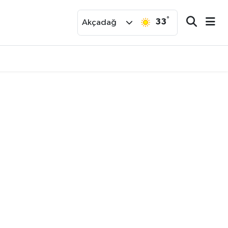
°
33
r
Akçadağ