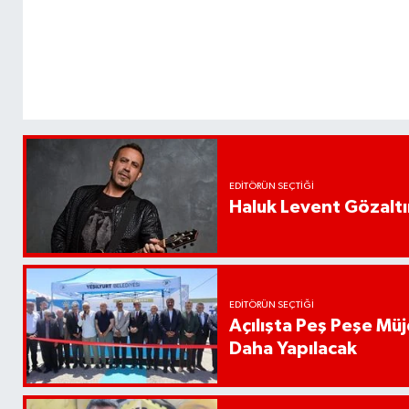
EDITÖRÜN SEÇTIĞI
Haluk Levent Gözaltın
EDITÖRÜN SEÇTIĞI
Açılışta Peş Peşe Müj
Daha Yapılacak