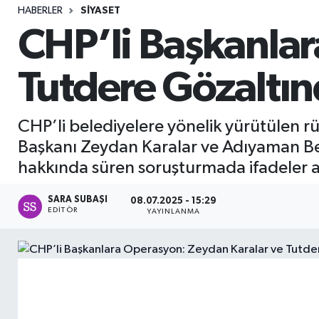
HABERLER
SIYASET
Sağlık
CHP’li Başkanlar
Seri İlan
Tutdere Gözaltın
Siyaset
CHP’li belediyelere yönelik yürütülen 
Spor
Başkanı Zeydan Karalar ve Adıyaman Bel
hakkında süren soruşturmada ifadeler alı
Yaşam
SARA SUBAŞI
08.07.2025 - 15:29
EDITÖR
YAYINLANMA