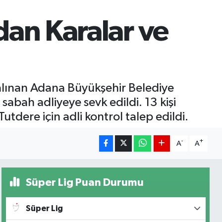
an Karalar ve
alınan Adana Büyükşehir Belediye
bah adliyeye sevk edildi. 13 kişi
tdere için adli kontrol talep edildi.
-
+
A
A
Süper Lig Puan Durumu
Süper Lig