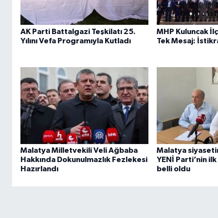
AK Parti Battalgazi Teşkilatı 25.
MHP Kuluncak İl
Yılını Vefa Programıyla Kutladı
Tek Mesaj: İstikra
Malatya Milletvekili Veli Ağbaba
Malatya siyaset
Hakkında Dokunulmazlık Fezlekesi
YENİ Parti’nin il
Hazırlandı
belli oldu