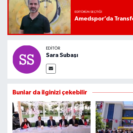
EDITÖRÜN SEÇTIĞI
Amedspor’da Transfe
EDITÖR
Sara Subaşı
Bunlar da ilginizi çekebilir