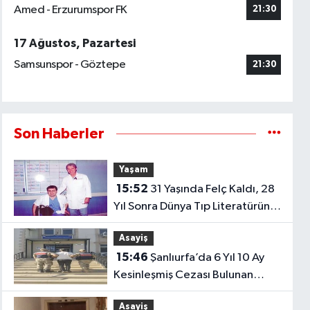
Amed - Erzurumspor FK
21:30
17 Ağustos, Pazartesi
Samsunspor - Göztepe
21:30
Son Haberler
Yaşam
15:52
31 Yaşında Felç Kaldı, 28
Yıl Sonra Dünya Tıp Literatürüne
Girdi
Asayiş
15:46
Şanlıurfa’da 6 Yıl 10 Ay
Kesinleşmiş Cezası Bulunan
Hükümlü Yakalandı
Asayiş