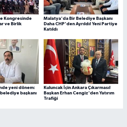
çe Kongresinde
Malatya'da Bir Belediye Başkanı
r ve Birlik
Daha CHP'den Ayrıldı! Yeni Partiye
Katıldı
inde yeni dönem:
Kuluncak İçin Ankara Çıkarması!
k belediye başkanı
Başkan Erhan Cengiz'den Yatırım
Trafiği