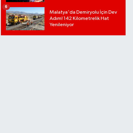
6
Malatya'da Demiryolu İçin Dev
Adım! 142 Kilometrelik Hat
Yenileniyor