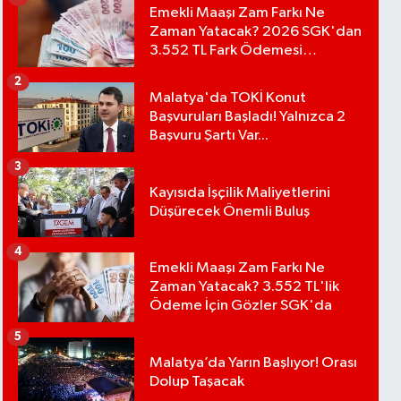
Emekli Maaşı Zam Farkı Ne
Zaman Yatacak? 2026 SGK'dan
3.552 TL Fark Ödemesi
Bekleniyor
2
Malatya'da TOKİ Konut
Başvuruları Başladı! Yalnızca 2
Başvuru Şartı Var...
3
Kayısıda İşçilik Maliyetlerini
Düşürecek Önemli Buluş
4
Emekli Maaşı Zam Farkı Ne
Zaman Yatacak? 3.552 TL'lik
Ödeme İçin Gözler SGK'da
5
Malatya’da Yarın Başlıyor! Orası
Dolup Taşacak