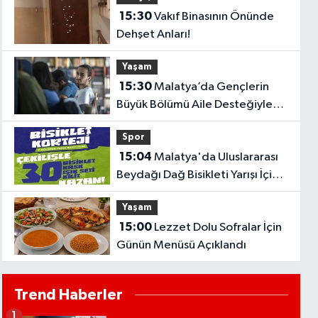
15:30
Vakıf Binasının Önünde
Dehşet Anları!
Yaşam
15:30
Malatya’da Gençlerin
Büyük Bölümü Aile Desteğiyle
Ayakta Duruyor!
Spor
15:04
Malatya'da Uluslararası
Beydağı Dağ Bisikleti Yarışı İçin
Kortej Sürüşü Düzenlenecek
Yaşam
15:00
Lezzet Dolu Sofralar İçin
Günün Menüsü Açıklandı
Trend Haberler
1