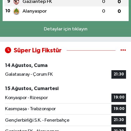
9
Gaziantep FK
0
0
10
Alanyaspor
0
0
Detaylar için tıklayın
Süper Lig Fikstür
14 Ağustos, Cuma
Galatasaray - Çorum FK
21:30
15 Ağustos, Cumartesi
Konyaspor - Rizespor
19:00
Kasımpaşa - Trabzonspor
19:00
Gençlerbirliği S.K. - Fenerbahçe
21:30