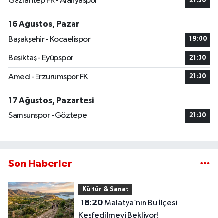
Gaziantep FK - Alanyaspor
21:30
16 Ağustos, Pazar
Başakşehir - Kocaelispor
19:00
Beşiktaş - Eyüpspor
21:30
Amed - Erzurumspor FK
21:30
17 Ağustos, Pazartesi
Samsunspor - Göztepe
21:30
Son Haberler
Kültür & Sanat
18:20
Malatya’nın Bu İlçesi
Keşfedilmeyi Bekliyor!