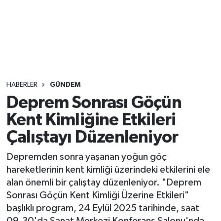
Sağlık
Seri İlan
Siyaset
HABERLER
GÜNDEM
Spor
Deprem Sonrası Göçün
Kent Kimliğine Etkileri
Yaşam
Çalıştayı Düzenleniyor
Depremden sonra yaşanan yoğun göç
hareketlerinin kent kimliği üzerindeki etkilerini ele
alan önemli bir çalıştay düzenleniyor. "Deprem
Sonrası Göçün Kent Kimliği Üzerine Etkileri"
başlıklı program, 24 Eylül 2025 tarihinde, saat
09.30'da Sanat Merkezi Konferans Salonu'nda