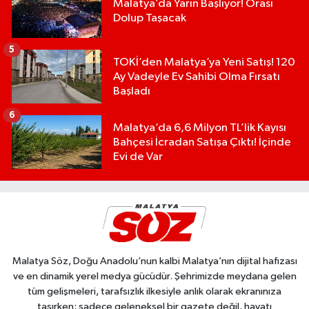
Malatya’da Yarın Başlıyor! Orası
Dolup Taşacak
5
TOKİ’den Malatya’ya Yeni Satış! 120
Ay Vadeyle Ev Sahibi Olma Fırsatı
Başladı
6
Malatya’da 6,6 Milyon TL’lik Kayısı
Bahçesi İcradan Satışa Çıktı! İçinde
Evi de Var
Malatya Söz, Doğu Anadolu’nun kalbi Malatya’nın dijital hafızası
ve en dinamik yerel medya gücüdür. Şehrimizde meydana gelen
tüm gelişmeleri, tarafsızlık ilkesiyle anlık olarak ekranınıza
taşırken; sadece geleneksel bir gazete değil, hayatı