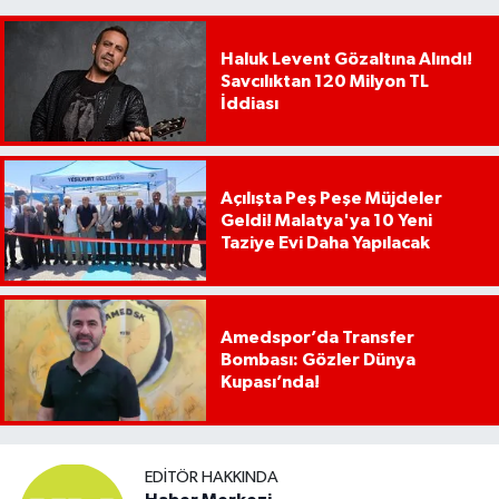
Haluk Levent Gözaltına Alındı!
Savcılıktan 120 Milyon TL
İddiası
Açılışta Peş Peşe Müjdeler
Geldi! Malatya'ya 10 Yeni
Taziye Evi Daha Yapılacak
Amedspor’da Transfer
Bombası: Gözler Dünya
Kupası’nda!
EDITÖR HAKKINDA