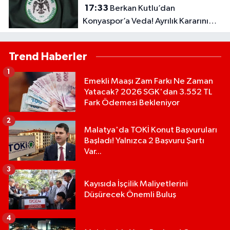
17:33
Berkan Kutlu’dan
Konyaspor’a Veda! Ayrılık Kararını
Duyurdu
Trend Haberler
1
Emekli Maaşı Zam Farkı Ne Zaman
Yatacak? 2026 SGK'dan 3.552 TL
Fark Ödemesi Bekleniyor
2
Malatya'da TOKİ Konut Başvuruları
Başladı! Yalnızca 2 Başvuru Şartı
Var...
3
Kayısıda İşçilik Maliyetlerini
Düşürecek Önemli Buluş
4