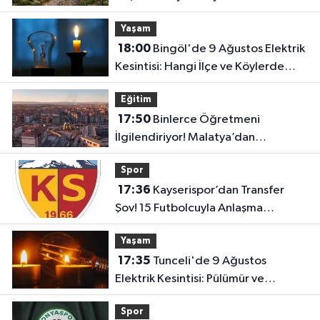
Yaşam
18:00
Bingöl'de 9 Ağustos Elektrik
Kesintisi: Hangi İlçe ve Köylerde
Elektrikler Kesilecek?
Eğitim
17:50
Binlerce Öğretmeni
İlgilendiriyor! Malatya’dan
Bakanlığa “İl Emri” Çağrısı
Spor
17:36
Kayserispor’dan Transfer
Şov! 15 Futbolcuyla Anlaşma
Sağlandı
Yaşam
17:35
Tunceli'de 9 Ağustos
Elektrik Kesintisi: Pülümür ve
Çemişgezek'te Çok Sayıda Yerleşim
Spor
Etkilenecek