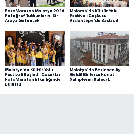
FotoMaraton Malatya 2026
Malatya’da Kültür Yolu
Fotoğraf Tutkunlarını Bir
Festivali Coşkusu
Araya Getirecek
Arslantepe’de Başladı!
Malatya’da Kültür Yolu
Malatya’da Beklenen Ay
Festivali Başladı: Çocuklar
Geldi! Binlerce Konut
FotoMaraton Etkinliğinde
Sahiplerini Bulacak
Buluştu