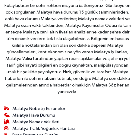
kolaylaştıran bir şehir rehberi misyonu üstleniyoruz. Gün boyu en
çok sorgulanan Malatya hava durumu 15 günlük tahminlerinden,
anlık hava durumu Malatya verilerine; Malatya namaz vakitleri ve
Malatya ezan vakti takibinden, Malatya Kuyumcular Odası ile tam
entegre Malatya canlı altın fiyatları analizlerine kadar şehre dair
tüm dinamik verilere tek tıkla ulaşabilirsiniz. Bölgenin en hassas
kırılma noktalarından biri olan son dakika deprem Malatya
güncellemeleri, kent ekonomisine yön veren Malatya iş ilanları,
Malatya Valisi tarafından yapılan resmi açıklamalar ve şehir içi yol
tarifi gibi hayati bilgileri en doğru kaynaktan, manipülasyondan
uzak bir şekilde yayınlıyoruz. Hızlı, güvenilir ve tarafsız Malatya
haberleri ile şehrin nabzını tutmak, en doğru Malatya son dakika
gelişmelerinden anında haberdar olmak için Malatya Söz her an
yanınızda.
Malatya Nöbetçi Eczaneler
Malatya Hava Durumu
Malatya Namaz Vakitleri
Malatya Trafik Yoğunluk Haritası