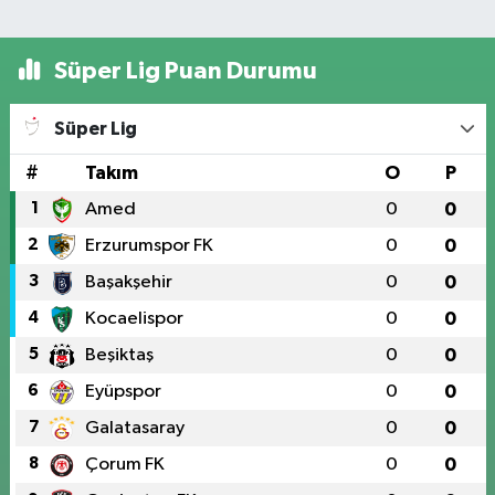
Süper Lig Puan Durumu
Süper Lig
#
Takım
O
P
1
Amed
0
0
2
Erzurumspor FK
0
0
3
Başakşehir
0
0
4
Kocaelispor
0
0
5
Beşiktaş
0
0
6
Eyüpspor
0
0
7
Galatasaray
0
0
8
Çorum FK
0
0