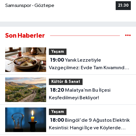
Samsunspor - Göztepe
21:30
Son Haberler
Yaşam
19:00
Yanık Lezzetiyle
Vazgeçilmez: Evde Tam Kıvamında
Kazandibi Tarifi
Kültür & Sanat
18:20
Malatya’nın Bu İlçesi
Keşfedilmeyi Bekliyor!
Yaşam
18:00
Bingöl'de 9 Ağustos Elektrik
Kesintisi: Hangi İlçe ve Köylerde
Elektrikler Kesilecek?