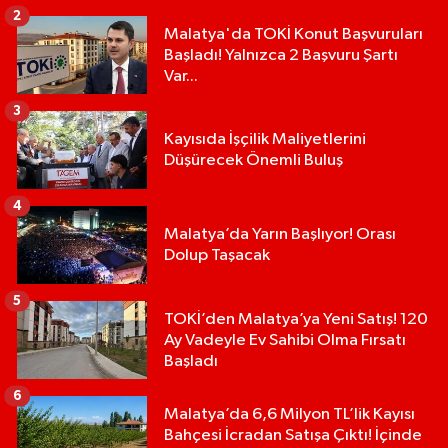
2
Malatya'da TOKİ Konut Başvuruları
Başladı! Yalnızca 2 Başvuru Şartı
Var...
3
Kayısıda İşçilik Maliyetlerini
Düşürecek Önemli Buluş
4
Malatya’da Yarın Başlıyor! Orası
Dolup Taşacak
5
TOKİ’den Malatya’ya Yeni Satış! 120
Ay Vadeyle Ev Sahibi Olma Fırsatı
Başladı
6
Malatya’da 6,6 Milyon TL’lik Kayısı
Bahçesi İcradan Satışa Çıktı! İçinde