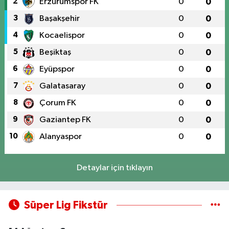
2
Erzurumspor FK
0
0
3
Başakşehir
0
0
4
Kocaelispor
0
0
5
Beşiktaş
0
0
6
Eyüpspor
0
0
7
Galatasaray
0
0
8
Çorum FK
0
0
9
Gaziantep FK
0
0
10
Alanyaspor
0
0
Detaylar için tıklayın
Süper Lig Fikstür