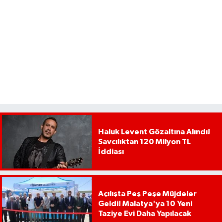
Haluk Levent Gözaltına Alındı!
Savcılıktan 120 Milyon TL
İddiası
Açılışta Peş Peşe Müjdeler
Geldi! Malatya'ya 10 Yeni
Taziye Evi Daha Yapılacak