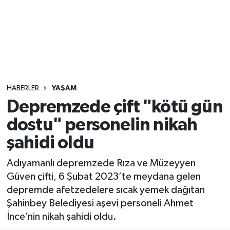
Sağlık
Seri İlan
Siyaset
HABERLER
YAŞAM
Spor
Depremzede çift "kötü gün
dostu" personelin nikah
Yaşam
şahidi oldu
Adıyamanlı depremzede Rıza ve Müzeyyen
Güven çifti, 6 Şubat 2023’te meydana gelen
depremde afetzedelere sıcak yemek dağıtan
Şahinbey Belediyesi aşevi personeli Ahmet
İnce’nin nikah şahidi oldu.