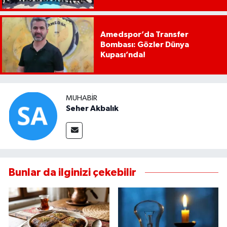
Amedspor’da Transfer
Bombası: Gözler Dünya
Kupası’nda!
MUHABIR
Seher Akbalık
Bunlar da ilginizi çekebilir