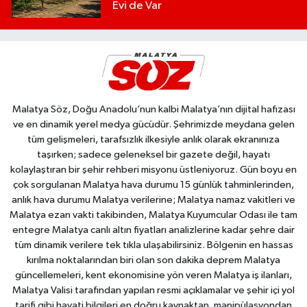
Evi de Var
Malatya Söz, Doğu Anadolu’nun kalbi Malatya’nın dijital hafızası
ve en dinamik yerel medya gücüdür. Şehrimizde meydana gelen
tüm gelişmeleri, tarafsızlık ilkesiyle anlık olarak ekranınıza
taşırken; sadece geleneksel bir gazete değil, hayatı
kolaylaştıran bir şehir rehberi misyonu üstleniyoruz. Gün boyu en
çok sorgulanan Malatya hava durumu 15 günlük tahminlerinden,
anlık hava durumu Malatya verilerine; Malatya namaz vakitleri ve
Malatya ezan vakti takibinden, Malatya Kuyumcular Odası ile tam
entegre Malatya canlı altın fiyatları analizlerine kadar şehre dair
tüm dinamik verilere tek tıkla ulaşabilirsiniz. Bölgenin en hassas
kırılma noktalarından biri olan son dakika deprem Malatya
güncellemeleri, kent ekonomisine yön veren Malatya iş ilanları,
Malatya Valisi tarafından yapılan resmi açıklamalar ve şehir içi yol
tarifi gibi hayati bilgileri en doğru kaynaktan, manipülasyondan