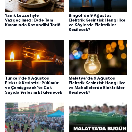
Yanık Lezzetiyle
Bingöl'de 9 Ağustos
Vazgeçilmez: Evde Tam
Elektrik Kesintisi: Hangi İlçe
Kıvamında Kazandibi Tarifi
ve Köylerde Elektrikler
Kesilecek?
Tunceli'de 9 Ağustos
Malatya'da 9 Ağustos
Elektrik Kesintisi: Pülümür
Elektrik Kesintisi: Hangi İlçe
ve Çemişgezek'te Çok
ve Mahallelerde Elektrikler
Sayıda Yerleşim Etkilenecek
Kesilecek?