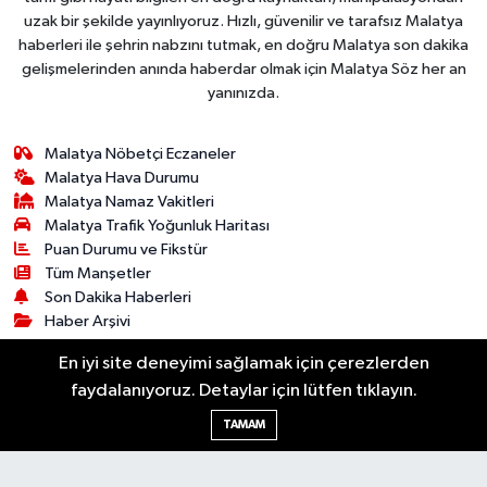
uzak bir şekilde yayınlıyoruz. Hızlı, güvenilir ve tarafsız Malatya
haberleri ile şehrin nabzını tutmak, en doğru Malatya son dakika
gelişmelerinden anında haberdar olmak için Malatya Söz her an
yanınızda.
Malatya Nöbetçi Eczaneler
Malatya Hava Durumu
Malatya Namaz Vakitleri
Malatya Trafik Yoğunluk Haritası
Puan Durumu ve Fikstür
Tüm Manşetler
Son Dakika Haberleri
Haber Arşivi
En iyi site deneyimi sağlamak için çerezlerden
Bilim & Teknoloji
Dünya
Kültür & Sanat
faydalanıyoruz. Detaylar için lütfen tıklayın.
Resmi İlanlar
Asayiş
Dünya
Ekonomi
TAMAM
Gündem
Sağlık
Siyaset
Spor
Yaşam