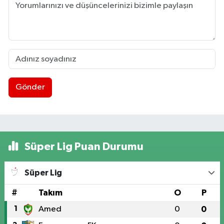
Gönder
Süper Lig Puan Durumu
Süper Lig
#
Takım
O
P
1
Amed
0
0