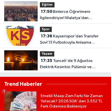
Eğitim
17:50
Binlerce Öğretmeni
İlgilendiriyor! Malatya’dan
Bakanlığa “İl Emri” Çağrısı
Spor
17:36
Kayserispor’dan Transfer
Şov! 15 Futbolcuyla Anlaşma
Sağlandı
Yaşam
17:35
Tunceli'de 9 Ağustos
Elektrik Kesintisi: Pülümür ve
Çemişgezek'te Çok Sayıda Yerleşim
Etkilenecek
Trend Haberler
1
Emekli Maaşı Zam Farkı Ne Zaman
Yatacak? 2026 SGK'dan 3.552 TL
Fark Ödemesi Bekleniyor