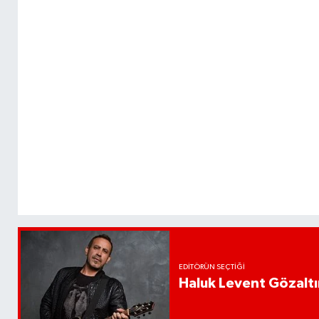
EDITÖRÜN SEÇTIĞI
Haluk Levent Gözaltın