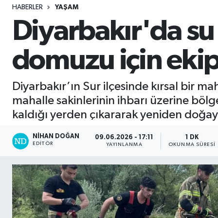
HABERLER
YAŞAM
Sağlık
Diyarbakır'da s
Seri İlan
domuzu için ekip
Siyaset
Diyarbakır’ın Sur ilçesinde kırsal bir
Spor
mahalle sakinlerinin ihbarı üzerine böl
kaldığı yerden çıkararak yeniden doğay
Yaşam
NIHAN DOĞAN
09.06.2026 - 17:11
1 DK
EDITÖR
YAYINLANMA
OKUNMA SÜRESI