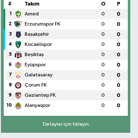
#
Takım
O
P
1
Amed
0
0
2
Erzurumspor FK
0
0
3
Başakşehir
0
0
4
Kocaelispor
0
0
5
Beşiktaş
0
0
6
Eyüpspor
0
0
7
Galatasaray
0
0
8
Çorum FK
0
0
9
Gaziantep FK
0
0
10
Alanyaspor
0
0
Detaylar için tıklayın