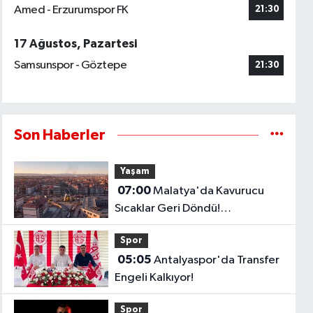
Amed - Erzurumspor FK
21:30
17 Ağustos, Pazartesi
Samsunspor - Göztepe
21:30
Son Haberler
Yaşam
07:00
Malatya'da Kavurucu
Sıcaklar Geri Döndü!
Termometreler 39 Dereceyi
Spor
Gösterecek..
05:05
Antalyaspor'da Transfer
Engeli Kalkıyor!
Spor