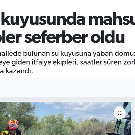
u kuyusunda mahsu
ler seferber oldu
 mahallede bulunan su kuyusuna yaban domu
geye giden itfaiye ekipleri, saatler süren 
a kazandı.