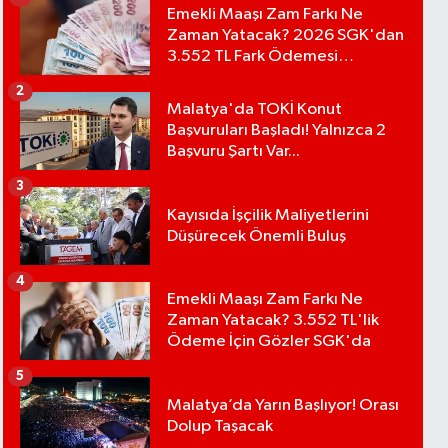
Emekli Maaşı Zam Farkı Ne
Zaman Yatacak? 2026 SGK'dan
3.552 TL Fark Ödemesi
Bekleniyor
2
Malatya'da TOKİ Konut
Başvuruları Başladı! Yalnızca 2
Başvuru Şartı Var...
3
Kayısıda İşçilik Maliyetlerini
Düşürecek Önemli Buluş
4
Emekli Maaşı Zam Farkı Ne
Zaman Yatacak? 3.552 TL'lik
Ödeme İçin Gözler SGK'da
5
Malatya’da Yarın Başlıyor! Orası
Dolup Taşacak