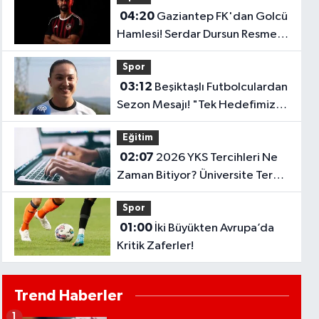
04:20
Gaziantep FK'dan Golcü
Hamlesi! Serdar Dursun Resmen
İmzayı Attı!
Spor
03:12
Beşiktaşlı Futbolculardan
Sezon Mesajı! "Tek Hedefimiz
Şampiyonluk"
Eğitim
02:07
2026 YKS Tercihleri Ne
Zaman Bitiyor? Üniversite Tercih
Sonuçları Açıklandı Mı?
Spor
01:00
İki Büyükten Avrupa’da
Kritik Zaferler!
Trend Haberler
1