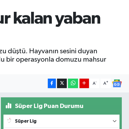
r kalan yaban
zu düştü. Hayvanın sesini duyan
zorlu bir operasyonla domuzu mahsur
-
+
A
A
Süper Lig Puan Durumu
Süper Lig