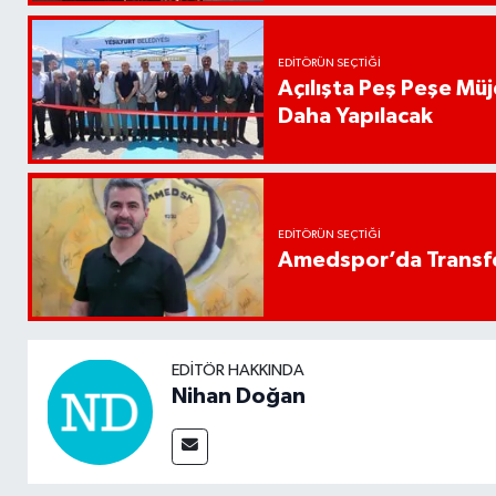
EDITÖRÜN SEÇTIĞI
Açılışta Peş Peşe Müj
Daha Yapılacak
EDITÖRÜN SEÇTIĞI
Amedspor’da Transfe
EDITÖR HAKKINDA
Nihan Doğan