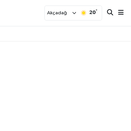
°
20
r
Akçadağ