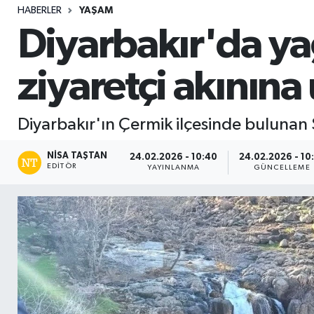
HABERLER
YAŞAM
Sağlık
Diyarbakır'da yağ
Seri İlan
ziyaretçi akınına
Siyaset
Diyarbakır'ın Çermik ilçesinde bulunan 
Spor
NISA TAŞTAN
24.02.2026 - 10:40
24.02.2026 - 10
Yaşam
EDITÖR
YAYINLANMA
GÜNCELLEME