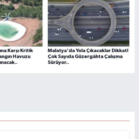
na Karşı Kritik
Malatya'da Yola Çıkacaklar Dikkat!
Yangın Havuzu
Çok Sayıda Güzergâhta Çalışma
ınacak..
Sürüyor..