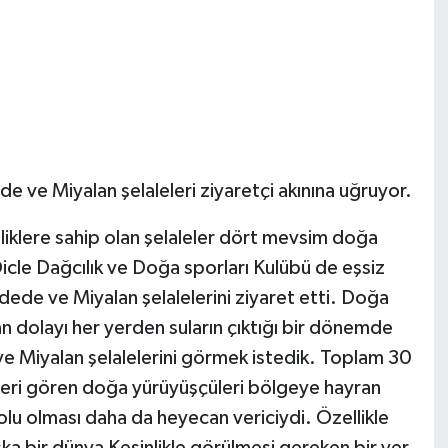
e ve Miyalan şelaleleri ziyaretçi akınına uğruyor.
lliklere sahip olan şelaleler dört mevsim doğa
. Dicle Dağcılık ve Doğa sporları Kulübü de eşsiz
ndede ve Miyalan şelalelerini ziyaret etti. Doğa
 dolayı her yerden suların çıktığı bir dönemde
 ve Miyalan şelalelerini görmek istedik. Toplam 30
aleleri gören doğa yürüyüşçüleri bölgeye hayran
l yolu olması daha da heyecan vericiydi. Özellikle
a bir dünya Kesinlikle görülmesi gereken bir yer.