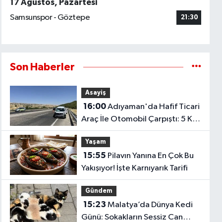
17 Ağustos, Pazartesi
Samsunspor - Göztepe
21:30
Son Haberler
Asayiş
16:00
Adıyaman'da Hafif Ticari
Araç İle Otomobil Çarpıştı: 5 Kişi
Yaralandı
Yaşam
15:55
Pilavın Yanına En Çok Bu
Yakışıyor! İşte Karnıyarık Tarifi
Gündem
15:23
Malatya’da Dünya Kedi
Günü: Sokakların Sessiz Can