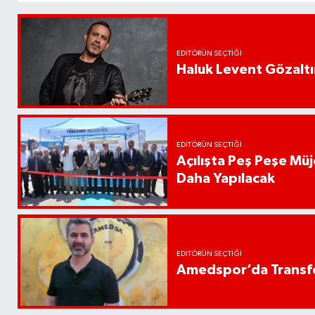
EDITÖRÜN SEÇTIĞI
Haluk Levent Gözaltın
EDITÖRÜN SEÇTIĞI
Açılışta Peş Peşe Müj
Daha Yapılacak
EDITÖRÜN SEÇTIĞI
Amedspor’da Transfe