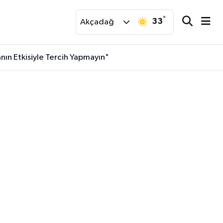
°
33
r
Akçadağ
nın Etkisiyle Tercih Yapmayın"