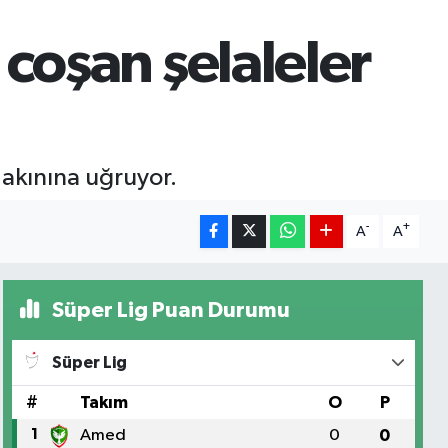
 coşan şelaleler
 akınına uğruyor.
-
+
A
A
Süper Lig Puan Durumu
Süper Lig
#
Takım
O
P
1
Amed
0
0