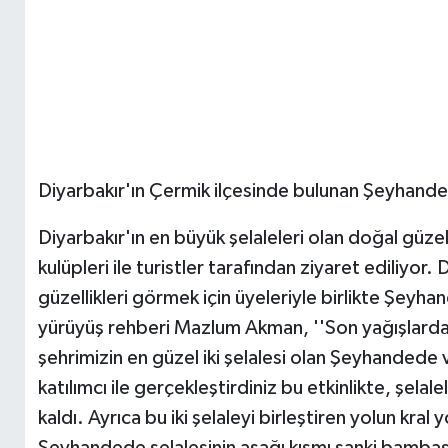
Diyarbakır'ın Çermik ilçesinde bulunan Şeyhanded
Diyarbakır'ın en büyük şelaleleri olan doğal güze
kulüpleri ile turistler tarafından ziyaret ediliyor
güzellikleri görmek için üyeleriyle birlikte Şeyha
yürüyüş rehberi Mazlum Akman, ''Son yağışlardan
şehrimizin en güzel iki şelalesi olan Şeyhandede
katılımcı ile gerçekleştirdiniz bu etkinlikte, şel
kaldı. Ayrıca bu iki şelaleyi birleştiren yolun kra
Şeyhandede şelalesinin aşağı kısmı sanki bambaşk