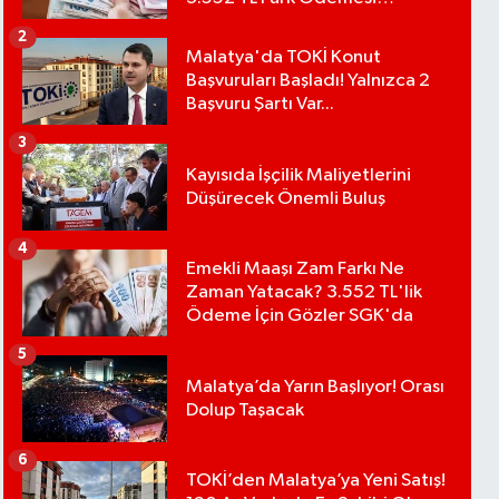
Bekleniyor
2
Malatya'da TOKİ Konut
Başvuruları Başladı! Yalnızca 2
Başvuru Şartı Var...
3
Kayısıda İşçilik Maliyetlerini
Düşürecek Önemli Buluş
4
Emekli Maaşı Zam Farkı Ne
Zaman Yatacak? 3.552 TL'lik
Ödeme İçin Gözler SGK'da
5
Malatya’da Yarın Başlıyor! Orası
Dolup Taşacak
6
TOKİ’den Malatya’ya Yeni Satış!