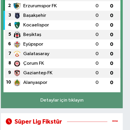
2
Erzurumspor FK
0
0
3
Başakşehir
0
0
4
Kocaelispor
0
0
5
Beşiktaş
0
0
6
Eyüpspor
0
0
7
Galatasaray
0
0
8
Çorum FK
0
0
9
Gaziantep FK
0
0
10
Alanyaspor
0
0
Detaylar için tıklayın
Süper Lig Fikstür