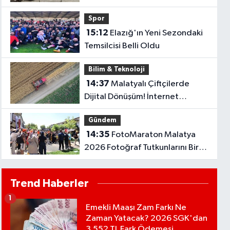
Dostları Gündemde
Spor
15:12
Elazığ'ın Yeni Sezondaki
Temsilcisi Belli Oldu
Bilim & Teknoloji
14:37
Malatyalı Çiftçilerde
Dijital Dönüşüm! İnternet
Kullanımı Son 10 Yılda İki Katını
Gündem
Aştı..
14:35
FotoMaraton Malatya
2026 Fotoğraf Tutkunlarını Bir
Araya Getirecek
Trend Haberler
1
Emekli Maaşı Zam Farkı Ne
Zaman Yatacak? 2026 SGK'dan
3.552 TL Fark Ödemesi