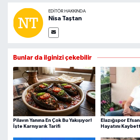
EDITÖR HAKKINDA
Nisa Taştan
Bunlar da ilginizi çekebilir
Pilavın Yanına En Çok Bu Yakışıyor!
Elazığspor Efsa
İşte Karnıyarık Tarifi
Hayatını Kaybett